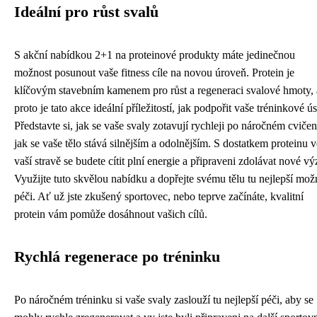
Ideální pro růst svalů
S akční nabídkou 2+1 na proteinové produkty máte jedinečnou
možnost posunout vaše fitness cíle na novou úroveň. Protein je
klíčovým stavebním kamenem pro růst a regeneraci svalové hmoty, 
proto je tato akce ideální příležitostí, jak podpořit vaše tréninkové úsi
Představte si, jak se vaše svaly zotavují rychleji po náročném cvičen
jak se vaše tělo stává silnějším a odolnějším. S dostatkem proteinu v
vaší stravě se budete cítit plní energie a připraveni zdolávat nové vý
Využijte tuto skvělou nabídku a dopřejte svému tělu tu nejlepší mo
péči. Ať už jste zkušený sportovec, nebo teprve začínáte, kvalitní
protein vám pomůže dosáhnout vašich cílů.
Rychlá regenerace po tréninku
Po náročném tréninku si vaše svaly zaslouží tu nejlepší péči, aby se