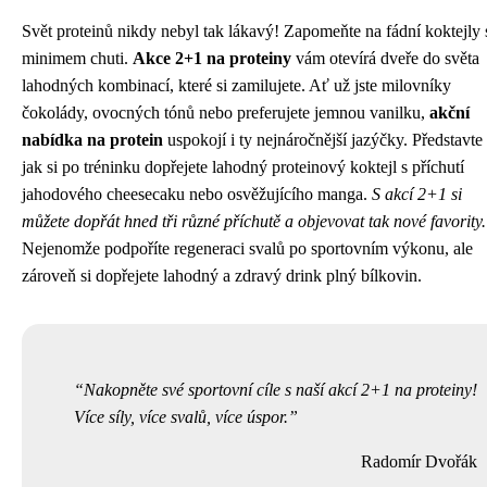
Svět proteinů nikdy nebyl tak lákavý! Zapomeňte na fádní koktejly 
minimem chuti.
Akce 2+1 na proteiny
vám otevírá dveře do světa
lahodných kombinací, které si zamilujete. Ať už jste milovníky
čokolády, ovocných tónů nebo preferujete jemnou vanilku,
akční
nabídka na protein
uspokojí i ty nejnáročnější jazýčky. Představte 
jak si po tréninku dopřejete lahodný proteinový koktejl s příchutí
jahodového cheesecaku nebo osvěžujícího manga.
S akcí 2+1 si
můžete dopřát hned tři různé příchutě a objevovat tak nové favority.
Nejenomže podpoříte regeneraci svalů po sportovním výkonu, ale
zároveň si dopřejete lahodný a zdravý drink plný bílkovin.
Nakopněte své sportovní cíle s naší akcí 2+1 na proteiny!
Více síly, více svalů, více úspor.
Radomír Dvořák