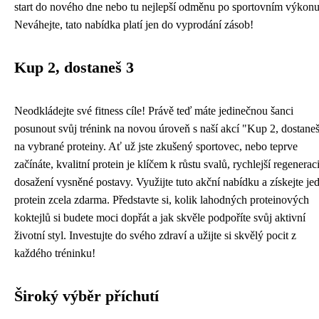
start do nového dne nebo tu nejlepší odměnu po sportovním výkonu
Neváhejte, tato nabídka platí jen do vyprodání zásob!
Kup 2, dostaneš 3
Neodkládejte své fitness cíle! Právě teď máte jedinečnou šanci
posunout svůj trénink na novou úroveň s naší akcí "Kup 2, dostane
na vybrané proteiny. Ať už jste zkušený sportovec, nebo teprve
začínáte, kvalitní protein je klíčem k růstu svalů, rychlejší regenerac
dosažení vysněné postavy. Využijte tuto akční nabídku a získejte je
protein zcela zdarma. Představte si, kolik lahodných proteinových
koktejlů si budete moci dopřát a jak skvěle podpoříte svůj aktivní
životní styl. Investujte do svého zdraví a užijte si skvělý pocit z
každého tréninku!
Široký výběr příchutí