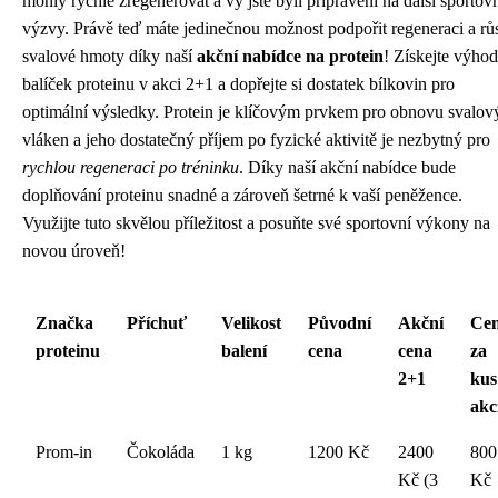
mohly rychle zregenerovat a vy jste byli připraveni na další sportov
výzvy. Právě teď máte jedinečnou možnost podpořit regeneraci a rů
svalové hmoty díky naší
akční nabídce na protein
! Získejte výho
balíček proteinu v akci 2+1 a dopřejte si dostatek bílkovin pro
optimální výsledky. Protein je klíčovým prvkem pro obnovu svalov
vláken a jeho dostatečný příjem po fyzické aktivitě je nezbytný pro
rychlou regeneraci po tréninku
. Díky naší akční nabídce bude
doplňování proteinu snadné a zároveň šetrné k vaší peněžence.
Využijte tuto skvělou příležitost a posuňte své sportovní výkony na
novou úroveň!
Značka
Příchuť
Velikost
Původní
Akční
Ce
proteinu
balení
cena
cena
za
2+1
kus
akc
Prom-in
Čokoláda
1 kg
1200 Kč
2400
800
Kč (3
Kč