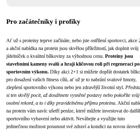
Pro začátečníky i profíky
Ať už s proteiny teprve začínáte, nebo jste ostřílení sportovci, akce
a akční nabídka na protein jsou skvělou příležitostí, jak doplnit svůj
jídelníček o kvalitní bílkoviny za výhodnou cenu.
Proteiny jsou
stavebními kameny svalů a hrají klíčovou roli při regeneraci po
sportovním výkonu.
Díky akci 2+1 si můžete dopřát dostatek bílk
pro dosažení vašich fitness cílů, ať už je to nabrání svalové hmoty,
zlepšení sportovního výkonu nebo jen zdravější životní styl.
Předsta
si ten skvělý pocit, až dosáhnete vysněné postavy nebo pokoříte svůj
osobní rekord, a to i díky pravidelnému příjmu proteinu.
Akční nabí
na protein vám navíc ušetří peníze, které můžete investovat do další
sportovního vybavení nebo aktivit. Neváhejte a využijte tuto
jedinečnou možnost posunout své zdraví a kondici na novou úroveň