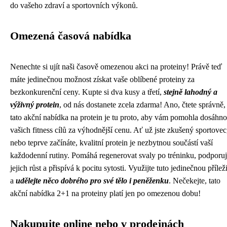
do vašeho zdraví a sportovních výkonů.
Omezená časová nabídka
Nenechte si ujít naši časově omezenou akci na proteiny! Právě teď
máte jedinečnou možnost získat vaše oblíbené proteiny za
bezkonkurenční ceny. Kupte si dva kusy a třetí,
stejně lahodný a
výživný protein
, od nás dostanete zcela zdarma! Ano, čtete správně,
tato akční nabídka na protein je tu proto, aby vám pomohla dosáhno
vašich fitness cílů za výhodnější cenu. Ať už jste zkušený sportovec
nebo teprve začínáte, kvalitní protein je nezbytnou součástí vaší
každodenní rutiny. Pomáhá regenerovat svaly po tréninku, podporu
jejich růst a přispívá k pocitu sytosti. Využijte tuto jedinečnou příleži
a
udělejte něco dobrého pro své tělo i peněženku
. Nečekejte, tato
akční nabídka 2+1 na proteiny platí jen po omezenou dobu!
Nakupujte online nebo v prodejnách