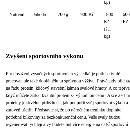
kg)
Nutrend
Jahoda
700 g
900 Kč
1800
600
Kč
Kč
(2,1
kg)
Zvýšení sportovního výkonu
Pro dosažení vysněných sportovních výsledků je potřeba tvrdě
pracovat, ale také dopřát tělu tu správnou výživu. Právě tady přichá
na řadu protein, klíčový stavební kámen svalové hmoty. A co teprve
když můžete získat kvalitní protein za výhodnou cenu? Akce 2+1 n
proteiny je skvělou příležitostí, jak podpořit svůj sportovní výkon a
zároveň ušetřit. Představte si, že po náročném tréninku doplníte
potřebné bílkoviny za bezkonkurenční cenu. Vaše svaly budou
regenerovat rychleji a vy budete mít více energie na další sportovní