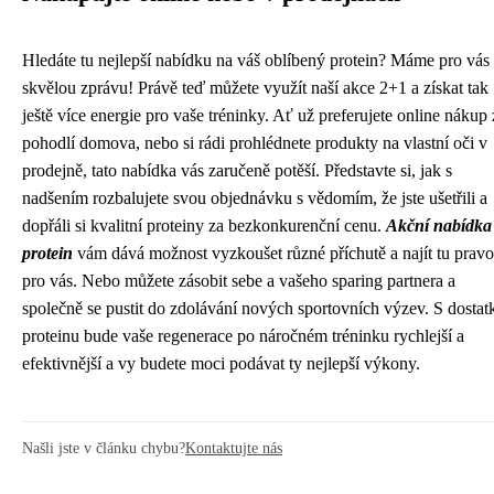
Hledáte tu nejlepší nabídku na váš oblíbený protein? Máme pro vás
skvělou zprávu! Právě teď můžete využít naší akce 2+1 a získat tak
ještě více energie pro vaše tréninky. Ať už preferujete online nákup 
pohodlí domova, nebo si rádi prohlédnete produkty na vlastní oči v
prodejně, tato nabídka vás zaručeně potěší. Představte si, jak s
nadšením rozbalujete svou objednávku s vědomím, že jste ušetřili a
dopřáli si kvalitní proteiny za bezkonkurenční cenu.
Akční nabídka
protein
vám dává možnost vyzkoušet různé příchutě a najít tu prav
pro vás. Nebo můžete zásobit sebe a vašeho sparing partnera a
společně se pustit do zdolávání nových sportovních výzev. S dosta
proteinu bude vaše regenerace po náročném tréninku rychlejší a
efektivnější a vy budete moci podávat ty nejlepší výkony.
Našli jste v článku chybu?
Kontaktujte nás