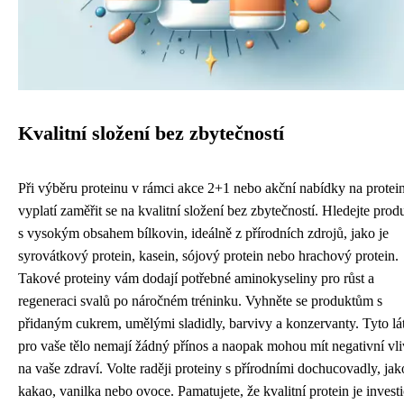
Kvalitní složení bez zbytečností
Při výběru proteinu v rámci akce 2+1 nebo akční nabídky na protein
vyplatí zaměřit se na kvalitní složení bez zbytečností. Hledejte prod
s vysokým obsahem bílkovin, ideálně z přírodních zdrojů, jako je
syrovátkový protein, kasein, sójový protein nebo hrachový protein.
Takové proteiny vám dodají potřebné aminokyseliny pro růst a
regeneraci svalů po náročném tréninku. Vyhněte se produktům s
přidaným cukrem, umělými sladidly, barvivy a konzervanty. Tyto lá
pro vaše tělo nemají žádný přínos a naopak mohou mít negativní vli
na vaše zdraví. Volte raději proteiny s přírodními dochucovadly, jak
kakao, vanilka nebo ovoce. Pamatujete, že kvalitní protein je investi