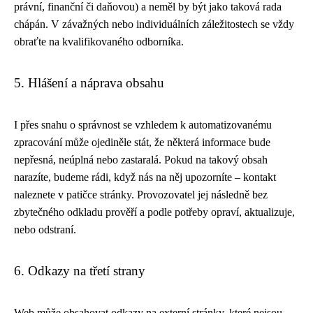
právní, finanční či daňovou) a neměl by být jako taková rada
chápán. V závažných nebo individuálních záležitostech se vždy
obraťte na kvalifikovaného odborníka.
5. Hlášení a náprava obsahu
I přes snahu o správnost se vzhledem k automatizovanému
zpracování může ojediněle stát, že některá informace bude
nepřesná, neúplná nebo zastaralá. Pokud na takový obsah
narazíte, budeme rádi, když nás na něj upozorníte – kontakt
naleznete v patičce stránky. Provozovatel jej následně bez
zbytečného odkladu prověří a podle potřeby opraví, aktualizuje,
nebo odstraní.
6. Odkazy na třetí strany
Web může obsahovat odkazy na externí stránky, které nejsou