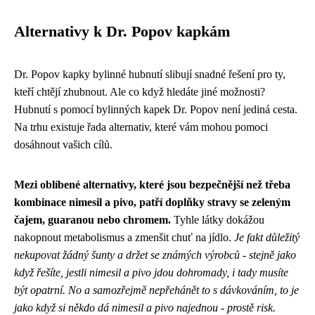
Alternativy k Dr. Popov kapkám
Dr. Popov kapky bylinné hubnutí slibují snadné řešení pro ty,
kteří chtějí zhubnout. Ale co když hledáte jiné možnosti?
Hubnutí s pomocí bylinných kapek Dr. Popov není jediná cesta.
Na trhu existuje řada alternativ, které vám mohou pomoci
dosáhnout vašich cílů.
Mezi oblíbené alternativy, které jsou bezpečnější než třeba
kombinace nimesil a pivo, patří doplňky stravy se zeleným
čajem, guaranou nebo chromem.
Tyhle látky dokážou
nakopnout metabolismus a zmenšit chuť na jídlo.
Je fakt důležitý
nekupovat žádný šunty a držet se známých výrobců - stejně jako
když řešíte, jestli
nimesil a pivo
jdou dohromady, i tady musíte
být opatrní. No a samozřejmě nepřehánět to s dávkováním, to je
jako když si někdo dá nimesil a pivo najednou - prostě risk.