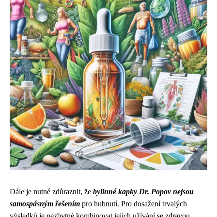
Dále je nutné zdůraznit, že
bylinné kapky Dr. Popov nejsou
samospásným řešením
pro hubnutí. Pro dosažení trvalých
výsledků je nezbytné kombinovat jejich užívání se zdravou