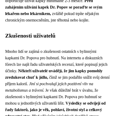
doporučuje užívat kapky minimálně 2-3 měsíce.
Před
zahájením užívání kapek Dr. Popov se poraďte se svým
lékařem nebo lékárníkem,
zvláště pokud trpíte nějakým
chronickým onemocněním, jste těhotná nebo kojíte.
Zkušenosti uživatelů
Mnoho lidí se zajímá o zkušenosti ostatních s bylinnými
kapkami Dr. Popova pro hubnutí. Na internetu a diskuzních
fórech lze najít řadu uživatelských recenzí, které popisují jejich
účinky.
Někteří uživatelé uvádějí, že jim kapky pomohly
zredukovat chuť k jídlu,
čímž se jim podařilo snížit svůj denní
příjem kalorií.
Jiní si pochvalují jejich pozitivní vliv na
metabolismus a trávení.
Je však důležité brát v úvahu, že
zkušenosti s bylinnými kapkami Dr. Popova pro hubnutí se
mohou u jednotlivých uživatelů lišit.
Výsledky se odvíjejí od
řady faktorů, jako je věk, pohlaví, životní styl a celkový