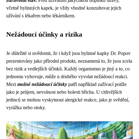
zdravotní stav.
Před užíváním jakýchkoli doplňků stravy,
včetně bylinných kapek, je vždy vhodné konzultovat jejich
užívání s lékařem nebo lékárníkem.
Nežádoucí účinky a rizika
Je důležité si uvědomit, že i když jsou bylinné kapky Dr. Popov
prezentovány jako přírodní produkt, neznamená to, že jsou zcela
bez rizik a vedlejších účinků. Každý organismus je jiný a to, co
jednomu vyhovuje, může u druhého vyvolat nežádoucí reakci.
Mezi
možné nežádoucí účinky
patří například zažívací potíže
jako je průjem, nevolnost nebo bolesti břicha. U citlivějších
jedinců se mohou vyskytnout alergické reakce, jako je svědění,
vyrážka nebo otoky.