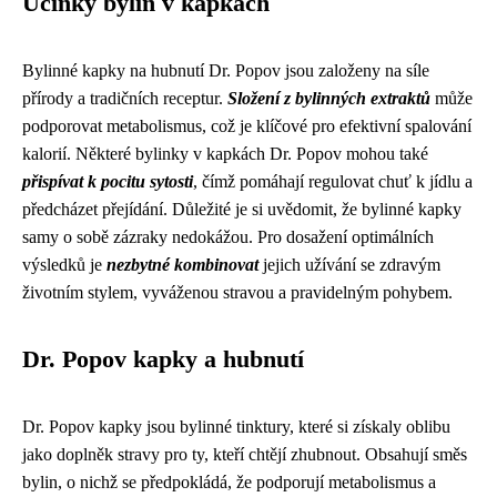
Účinky bylin v kapkách
Bylinné kapky na hubnutí Dr. Popov jsou založeny na síle
přírody a tradičních receptur.
Složení z bylinných extraktů
může
podporovat metabolismus, což je klíčové pro efektivní spalování
kalorií. Některé bylinky v kapkách Dr. Popov mohou také
přispívat k pocitu sytosti
, čímž pomáhají regulovat chuť k jídlu a
předcházet přejídání. Důležité je si uvědomit, že bylinné kapky
samy o sobě zázraky nedokážou. Pro dosažení optimálních
výsledků je
nezbytné kombinovat
jejich užívání se zdravým
životním stylem, vyváženou stravou a pravidelným pohybem.
Dr. Popov kapky a hubnutí
Dr. Popov kapky jsou bylinné tinktury, které si získaly oblibu
jako doplněk stravy pro ty, kteří chtějí zhubnout. Obsahují směs
bylin, o nichž se předpokládá, že podporují metabolismus a