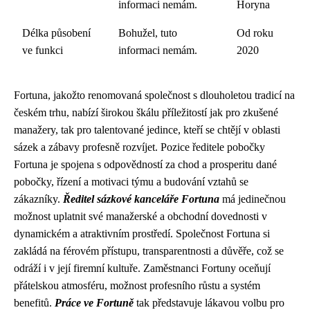
informaci nemám.
Horyna
Délka působení
Bohužel, tuto
Od roku
ve funkci
informaci nemám.
2020
Fortuna, jakožto renomovaná společnost s dlouholetou tradicí na
českém trhu, nabízí širokou škálu příležitostí jak pro zkušené
manažery, tak pro talentované jedince, kteří se chtějí v oblasti
sázek a zábavy profesně rozvíjet. Pozice ředitele pobočky
Fortuna je spojena s odpovědností za chod a prosperitu dané
pobočky, řízení a motivaci týmu a budování vztahů se
zákazníky.
Ředitel sázkové kanceláře Fortuna
má jedinečnou
možnost uplatnit své manažerské a obchodní dovednosti v
dynamickém a atraktivním prostředí. Společnost Fortuna si
zakládá na férovém přístupu, transparentnosti a důvěře, což se
odráží i v její firemní kultuře. Zaměstnanci Fortuny oceňují
přátelskou atmosféru, možnost profesního růstu a systém
benefitů.
Práce ve Fortuně
tak představuje lákavou volbu pro