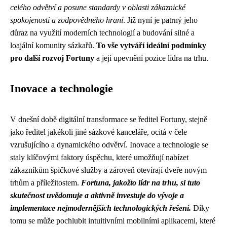
celého odvětví a posune standardy v oblasti zákaznické
spokojenosti a zodpovědného hraní
. Již nyní je patrný jeho
důraz na využití moderních technologií a budování silné a
loajální komunity sázkařů.
To vše vytváří ideální podmínky
pro další rozvoj Fortuny
a její upevnění pozice lídra na trhu.
Inovace a technologie
V dnešní době digitální transformace se ředitel Fortuny, stejně
jako ředitel jakékoli jiné sázkové kanceláře, ocitá v čele
vzrušujícího a dynamického odvětví. Inovace a technologie se
staly klíčovými faktory úspěchu, které umožňují nabízet
zákazníkům špičkové služby a zároveň otevírají dveře novým
trhům a příležitostem.
Fortuna, jakožto lídr na trhu, si tuto
skutečnost uvědomuje a aktivně investuje do vývoje a
implementace nejmodernějších technologických řešení.
Díky
tomu se může pochlubit intuitivními mobilními aplikacemi, které