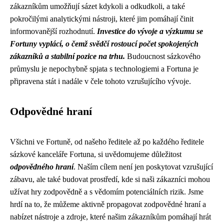
zákazníkům umožňují sázet kdykoli a odkudkoli, a také
pokročilými analytickými nástroji, které jim pomáhají činit
informovanější rozhodnutí.
Investice do vývoje a výzkumu se
Fortuny vyplácí, o čemž svědčí rostoucí počet spokojených
zákazníků a stabilní pozice na trhu.
Budoucnost sázkového
průmyslu je nepochybně spjata s technologiemi a Fortuna je
připravena stát i nadále v čele tohoto vzrušujícího vývoje.
Odpovědné hraní
Všichni ve Fortuně, od našeho ředitele až po každého ředitele
sázkové kanceláře Fortuna, si uvědomujeme důležitost
odpovědného hraní
. Naším cílem není jen poskytovat vzrušující
zábavu, ale také budovat prostředí, kde si naši zákazníci mohou
užívat hry zodpovědně a s vědomím potenciálních rizik. Jsme
hrdí na to, že můžeme aktivně propagovat zodpovědné hraní a
nabízet nástroje a zdroje, které našim zákazníkům pomáhají hrát