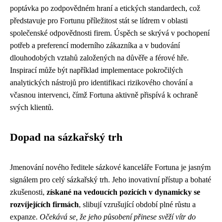
poptávka po zodpovědném hraní a etických standardech, což
představuje pro Fortunu příležitost stát se lídrem v oblasti
společenské odpovědnosti firem. Úspěch se skrývá v pochopení
potřeb a preferencí moderního zákazníka a v budování
dlouhodobých vztahů založených na důvěře a férové hře.
Inspirací může být například implementace pokročilých
analytických nástrojů pro identifikaci rizikového chování a
včasnou intervenci, čímž Fortuna aktivně přispívá k ochraně
svých klientů.
Dopad na sázkařský trh
Jmenování nového ředitele sázkové kanceláře Fortuna je jasným
signálem pro celý sázkařský trh. Jeho inovativní přístup a bohaté
zkušenosti,
získané na vedoucích pozicích v dynamicky se
rozvíjejících firmách
, slibují vzrušující období plné růstu a
expanze.
Očekává se, že jeho působení přinese svěží vítr do