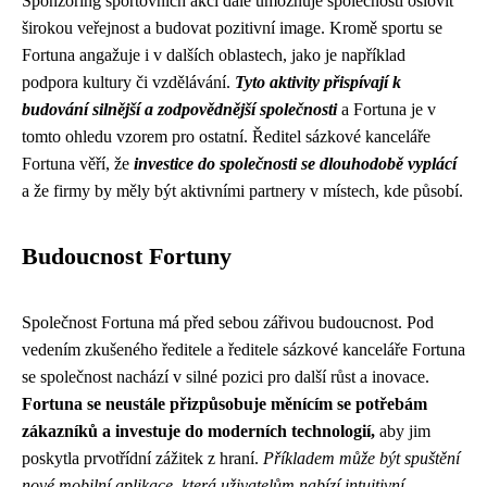
Sponzoring sportovních akcí dále umožňuje společnosti oslovit
širokou veřejnost a budovat pozitivní image. Kromě sportu se
Fortuna angažuje i v dalších oblastech, jako je například
podpora kultury či vzdělávání.
Tyto aktivity přispívají k
budování silnější a zodpovědnější společnosti
a Fortuna je v
tomto ohledu vzorem pro ostatní. Ředitel sázkové kanceláře
Fortuna věří, že
investice do společnosti se dlouhodobě vyplácí
a že firmy by měly být aktivními partnery v místech, kde působí.
Budoucnost Fortuny
Společnost Fortuna má před sebou zářivou budoucnost. Pod
vedením zkušeného ředitele a ředitele sázkové kanceláře Fortuna
se společnost nachází v silné pozici pro další růst a inovace.
Fortuna se neustále přizpůsobuje měnícím se potřebám
zákazníků a investuje do moderních technologií,
aby jim
poskytla prvotřídní zážitek z hraní.
Příkladem může být spuštění
nové mobilní aplikace, která uživatelům nabízí intuitivní