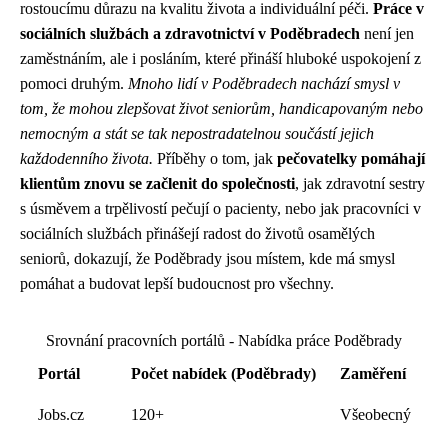
rostoucímu důrazu na kvalitu života a individuální péči.
Práce v
sociálních službách a zdravotnictví v Poděbradech
není jen
zaměstnáním, ale i posláním, které přináší hluboké uspokojení z
pomoci druhým.
Mnoho lidí v Poděbradech nachází smysl v
tom, že mohou zlepšovat život seniorům, handicapovaným nebo
nemocným a stát se tak nepostradatelnou součástí jejich
každodenního života.
Příběhy o tom, jak
pečovatelky pomáhají
klientům znovu se začlenit do společnosti
, jak zdravotní sestry
s úsměvem a trpělivostí pečují o pacienty, nebo jak pracovníci v
sociálních službách přinášejí radost do životů osamělých
seniorů, dokazují, že Poděbrady jsou místem, kde má smysl
pomáhat a budovat lepší budoucnost pro všechny.
Srovnání pracovních portálů - Nabídka práce Poděbrady
Portál
Počet nabídek (Poděbrady)
Zaměření
Jobs.cz
120+
Všeobecný