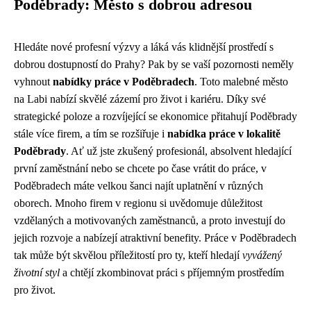
Poděbrady: Město s dobrou adresou
Hledáte nové profesní výzvy a láká vás klidnější prostředí s
dobrou dostupností do Prahy? Pak by se vaší pozornosti neměly
vyhnout
nabídky práce v Poděbradech
. Toto malebné město
na Labi nabízí skvělé zázemí pro život i kariéru. Díky své
strategické poloze a rozvíjející se ekonomice přitahují Poděbrady
stále více firem, a tím se rozšiřuje i
nabídka práce v lokalitě
Poděbrady
. Ať už jste zkušený profesionál, absolvent hledající
první zaměstnání nebo se chcete po čase vrátit do práce, v
Poděbradech máte velkou šanci najít uplatnění v různých
oborech. Mnoho firem v regionu si uvědomuje důležitost
vzdělaných a motivovaných zaměstnanců, a proto investují do
jejich rozvoje a nabízejí atraktivní benefity. Práce v Poděbradech
tak může být skvělou příležitostí pro ty, kteří hledají
vyvážený
životní styl
a chtějí zkombinovat práci s příjemným prostředím
pro život.