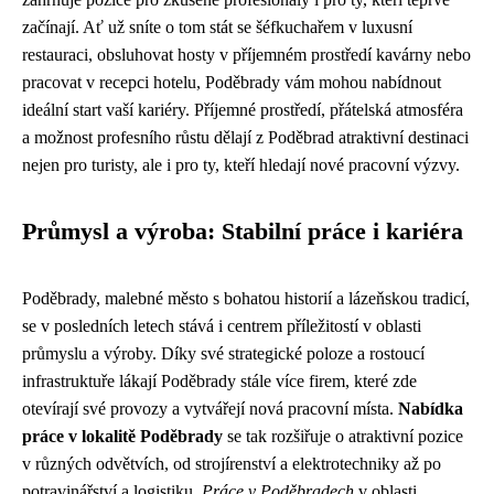
začínají. Ať už sníte o tom stát se šéfkuchařem v luxusní
restauraci, obsluhovat hosty v příjemném prostředí kavárny nebo
pracovat v recepci hotelu, Poděbrady vám mohou nabídnout
ideální start vaší kariéry. Příjemné prostředí, přátelská atmosféra
a možnost profesního růstu dělají z Poděbrad atraktivní destinaci
nejen pro turisty, ale i pro ty, kteří hledají nové pracovní výzvy.
Průmysl a výroba: Stabilní práce i kariéra
Poděbrady, malebné město s bohatou historií a lázeňskou tradicí,
se v posledních letech stává i centrem příležitostí v oblasti
průmyslu a výroby. Díky své strategické poloze a rostoucí
infrastruktuře lákají Poděbrady stále více firem, které zde
otevírají své provozy a vytvářejí nová pracovní místa.
Nabídka
práce v lokalitě Poděbrady
se tak rozšiřuje o atraktivní pozice
v různých odvětvích, od strojírenství a elektrotechniky až po
potravinářství a logistiku.
Práce v Poděbradech
v oblasti