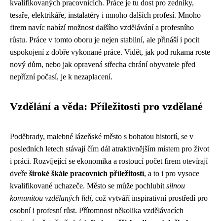
kvalifikovaných pracovnících. Práce je tu dost pro zedníky,
tesaře, elektrikáře, instalatéry i mnoho dalších profesí. Mnoho
firem navíc nabízí možnost dalšího vzdělávání a profesního
růstu. Práce v tomto oboru je nejen stabilní, ale přináší i pocit
uspokojení z dobře vykonané práce. Vidět, jak pod rukama roste
nový dům, nebo jak opravená střecha chrání obyvatele před
nepřízní počasí, je k nezaplacení.
Vzdělání a věda: Příležitosti pro vzdělané
Poděbrady, malebné lázeňské město s bohatou historií, se v
posledních letech stávají čím dál atraktivnějším místem pro život
i práci. Rozvíjející se ekonomika a rostoucí počet firem otevírají
dveře
široké škále pracovních příležitostí
, a to i pro vysoce
kvalifikované uchazeče. Město se může pochlubit
silnou
komunitou vzdělaných lidí
, což vytváří inspirativní prostředí pro
osobní i profesní růst. Přítomnost několika vzdělávacích