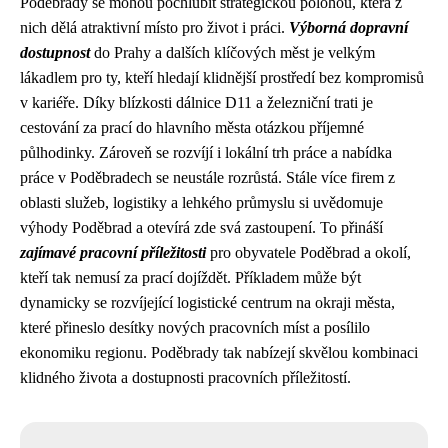
Poděbrady se mohou pochlubit strategickou polohou, která z
nich dělá atraktivní místo pro život i práci.
Výborná dopravní
dostupnost
do Prahy a dalších klíčových měst je velkým
lákadlem pro ty, kteří hledají klidnější prostředí bez kompromisů
v kariéře. Díky blízkosti dálnice D11 a železniční trati je
cestování za prací do hlavního města otázkou příjemné
půlhodinky. Zároveň se rozvíjí i lokální trh práce a nabídka
práce v Poděbradech se neustále rozrůstá. Stále více firem z
oblasti služeb, logistiky a lehkého průmyslu si uvědomuje
výhody Poděbrad a otevírá zde svá zastoupení. To přináší
zajímavé pracovní příležitosti
pro obyvatele Poděbrad a okolí,
kteří tak nemusí za prací dojíždět. Příkladem může být
dynamicky se rozvíjející logistické centrum na okraji města,
které přineslo desítky nových pracovních míst a posílilo
ekonomiku regionu. Poděbrady tak nabízejí skvělou kombinaci
klidného života a dostupnosti pracovních příležitostí.