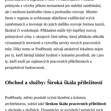
průmyslu a výroby přitom neznamená jen stabilní zaměstnání,
ale i možnost kariérního růstu a profesního rozvoje. Mnoho
firem v regionu si uvědomuje důležitost vzdělávání svých
zaměstnanců a investuje do jejich dalšího rozvoje formou kurzů,
školení či workshopů. Příkladem může být úspěšný rozvoj
průmyslové zóny v okrajové části města, která přilákala několik
významných investorů a vytvořila stovky nových pracovních
míst. Díky tomu se Poděbrady stávají atraktivní lokalitou nejen
pro ty, kteří hledají klidné bydlení v krásném prostředí, ale i pro
ty, kteří touží po zajímavých pracovních příležitostech a
perspektivní budoucnosti.
Obchod a služby: Široká škála příležitostí
Poděbrady, město proslulé svými lázněmi a krásnou
architekturou, nabízí také
širokou škálu pracovních příležitostí
v obchodu a službách. Dynamicky se rozvíjející turistický ruch