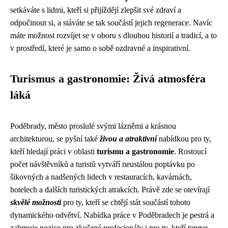
setkáváte s lidmi, kteří si přijíždějí zlepšit své zdraví a
odpočinout si, a stáváte se tak součástí jejich regenerace. Navíc
máte možnost rozvíjet se v oboru s dlouhou historií a tradicí, a to
v prostředí, které je samo o sobě ozdravné a inspirativní.
Turismus a gastronomie: Živá atmosféra
láká
Poděbrady, město proslulé svými lázněmi a krásnou
architekturou, se pyšní také
živou a atraktivní
nabídkou pro ty,
kteří hledají práci v oblasti
turismu a gastronomie
. Rostoucí
počet návštěvníků a turistů vytváří neustálou poptávku po
šikovných a nadšených lidech v restauracích, kavárnách,
hotelech a dalších turistických atrakcích. Právě zde se otevírají
skvělé možnosti
pro ty, kteří se chtějí stát součástí tohoto
dynamického odvětví. Nabídka práce v Poděbradech je pestrá a
zahrnuje pozice pro zkušené profesionály i pro ty, kteří teprve