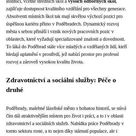
institucí, včetně středních škol a
vyšších odborných škol
,
zajišťuje dostupnost kvalitního vzdělání pro všechny generace.
Absolventi místních škol tak mají skvělou výchozí pozici pro
úspěšnou kariéru přímo v Poděbradech. Dynamický rozvoj
města s sebou přináší i vznik nových pracovních pozic v
oblastech, které vyžadují specializované znalosti a dovednosti.
To láká do Poděbrad stále více mladých a vzdělaných lidí, kteří
hledají uplatnění v prostředí, jež nabízí prostor pro profesní
rozvoj a zároveň vysokou kvalitu života.
Zdravotnictví a sociální služby: Péče o
druhé
Poděbrady, malebné lázeňské město s bohatou historií, se stává
čím dál atraktivnějším místem pro život i práci, a to i v oblasti
zdravotnictví a sociálních služeb. Nabídka práce Poděbrady v
tomto sektoru roste, a to nejen díky stárnutí populace, ale i