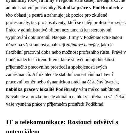
dynamicky rozvíjí a firmy v regionu stále častěji hledají šikovné
administrativní pracovníky.
Nabídka práce v Poděbradech
v
této oblasti je pestrá a zahrnuje jak pozice pro zkušené
profesionály, tak pro absolventy, kteří se chtějí profesně rozvíjet.
Práce v administrativě přitom neznamená jen stereotypní
vyplňování dokumentů. Naopak, firmy v Poděbradech kladou
důraz na všestrannost a nabízejí
zajímavé benefity
, jako je
flexibilní pracovní doba nebo možnost profesního růstu. Právě v
Poděbradech sílí trend firem, které si uvědomují důležitost
příjemného pracovního prostředí a spokojenosti svých
zaměstnanců. Ať už hledáte stabilní zaměstnání na hlavní
pracovní poměr nebo dynamickou práci na částečný úvazek,
nabídka práce v lokalitě Poděbrady
vám má co nabídnout.
Neváhejte a prozkoumejte aktuální nabídky – třeba na vás čeká
vaše vysněná práce v příjemném prostředí Poděbrad.
IT a telekomunikace: Rostoucí odvětví s
potenciálem