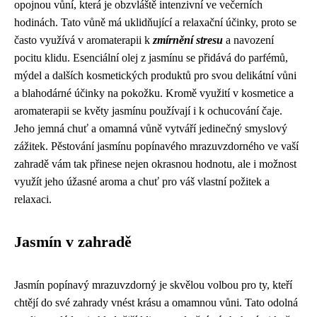
opojnou vůní, která je obzvláště intenzivní ve večerních
hodinách. Tato vůně má uklidňující a relaxační účinky, proto se
často využívá v aromaterapii k
zmírnění stresu
a navození
pocitu klidu. Esenciální olej z jasmínu se přidává do parfémů,
mýdel a dalších kosmetických produktů pro svou delikátní vůni
a blahodárné účinky na pokožku. Kromě využití v kosmetice a
aromaterapii se květy jasmínu používají i k ochucování čaje.
Jeho jemná chuť a omamná vůně vytváří jedinečný smyslový
zážitek. Pěstování jasmínu popínavého mrazuvzdorného ve vaší
zahradě vám tak přinese nejen okrasnou hodnotu, ale i možnost
využít jeho úžasné aroma a chuť pro váš vlastní požitek a
relaxaci.
Jasmín v zahradě
Jasmín popínavý mrazuvzdorný je skvělou volbou pro ty, kteří
chtějí do své zahrady vnést krásu a omamnou vůni. Tato odolná