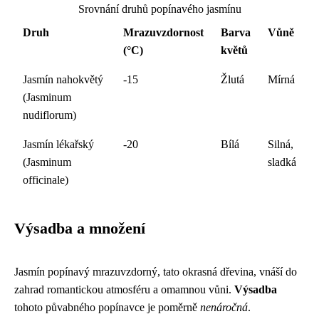
Srovnání druhů popínavého jasmínu
Druh
Mrazuvzdornost
Barva
Vůně
(°C)
květů
Jasmín nahokvětý
-15
Žlutá
Mírná
(Jasminum
nudiflorum)
Jasmín lékařský
-20
Bílá
Silná,
(Jasminum
sladká
officinale)
Výsadba a množení
Jasmín popínavý mrazuvzdorný, tato okrasná dřevina, vnáší do
zahrad romantickou atmosféru a omamnou vůni.
Výsadba
tohoto půvabného popínavce je poměrně
nenáročná
.