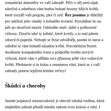
romantické atmosféry ve vaší zahradě. Péče o něj není nijak
náročná a odměnou vám budou bohaté hrozny bílých květů,
které rozzáří vaši pergolu, plot či zeď.
Řez jasmínu
je důležitý
pro udržení jeho vitality a bohatého kvetení. Provádíme ho na
jaře po skončení mrazů. Odstraňte staré, slabé a poškozené
výhony. Zkraťte také ty loňské, které kvetly, a to nad párem
zdravých pupenů. Nebojte se řezat odvážněji, jasmín to snese a
odmění se vám bohatší násadou květů. Pravidelným řezem
dosáhnete kompaktního tvaru a podpoříte tvorbu nových
výhonů, které vám v příštím roce přinesou ještě více voňavých
květů. Představte si tu krásu a omamnou vůni, která se z vaší
zahrady ponese teplými letními večery!
Škůdci a choroby
Jasmín popínavý mrazuvzdorný je obecně odolná rostlina, která
majitelům zahrad přináší mnoho radosti svou krásou a vůní. I