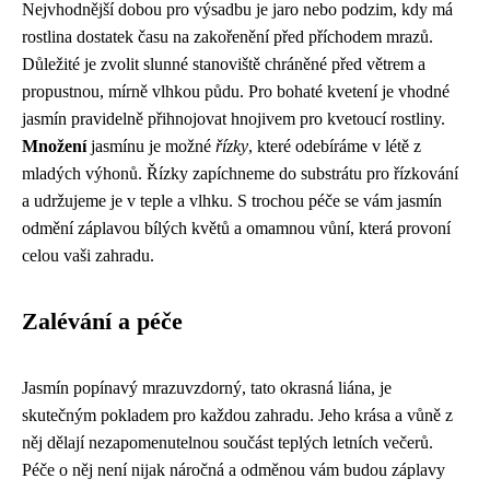
Nejvhodnější dobou pro výsadbu je jaro nebo podzim, kdy má
rostlina dostatek času na zakořenění před příchodem mrazů.
Důležité je zvolit slunné stanoviště chráněné před větrem a
propustnou, mírně vlhkou půdu. Pro bohaté kvetení je vhodné
jasmín pravidelně přihnojovat hnojivem pro kvetoucí rostliny.
Množení
jasmínu je možné
řízky
, které odebíráme v létě z
mladých výhonů. Řízky zapíchneme do substrátu pro řízkování
a udržujeme je v teple a vlhku. S trochou péče se vám jasmín
odmění záplavou bílých květů a omamnou vůní, která provoní
celou vaši zahradu.
Zalévání a péče
Jasmín popínavý mrazuvzdorný, tato okrasná liána, je
skutečným pokladem pro každou zahradu. Jeho krása a vůně z
něj dělají nezapomenutelnou součást teplých letních večerů.
Péče o něj není nijak náročná a odměnou vám budou záplavy