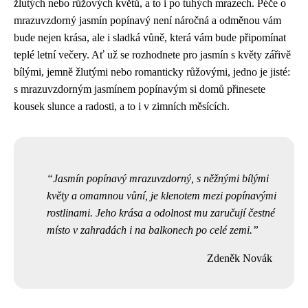
žlutých nebo růžových květů, a to i po tuhých mrazech. Péče o
mrazuvzdorný jasmín popínavý není náročná a odměnou vám
bude nejen krása, ale i sladká vůně, která vám bude připomínat
teplé letní večery. Ať už se rozhodnete pro jasmín s květy zářivě
bílými, jemně žlutými nebo romanticky růžovými, jedno je jisté:
s mrazuvzdorným jasmínem popínavým si domů přinesete
kousek slunce a radosti, a to i v zimních měsících.
Jasmín popínavý mrazuvzdorný, s něžnými bílými
květy a omamnou vůní, je klenotem mezi popínavými
rostlinami. Jeho krása a odolnost mu zaručují čestné
místo v zahradách i na balkonech po celé zemi.
Zdeněk Novák