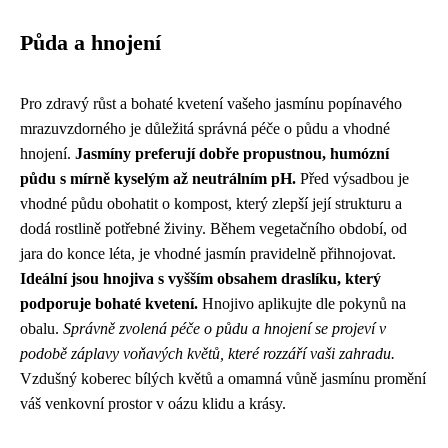
Půda a hnojení
Pro zdravý růst a bohaté kvetení vašeho jasmínu popínavého
mrazuvzdorného je důležitá správná péče o půdu a vhodné
hnojení.
Jasmíny preferují dobře propustnou, humózní
půdu s mírně kyselým až neutrálním pH.
Před výsadbou je
vhodné půdu obohatit o kompost, který zlepší její strukturu a
dodá rostlině potřebné živiny. Během vegetačního období, od
jara do konce léta, je vhodné jasmín pravidelně přihnojovat.
Ideální jsou hnojiva s vyšším obsahem draslíku, který
podporuje bohaté kvetení.
Hnojivo aplikujte dle pokynů na
obalu.
Správně zvolená péče o půdu a hnojení se projeví v
podobě záplavy voňavých květů, které rozzáří vaši zahradu.
Vzdušný koberec bílých květů a omamná vůně jasmínu promění
váš venkovní prostor v oázu klidu a krásy.