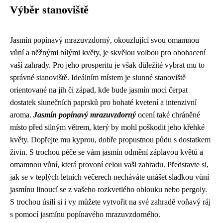
Výběr stanoviště
Jasmín popínavý mrazuvzdorný, okouzlující svou omamnou
vůní a něžnými bílými květy, je skvělou volbou pro obohacení
vaší zahrady. Pro jeho prosperitu je však důležité vybrat mu to
správné stanoviště. Ideálním místem je slunné stanoviště
orientované na jih či západ, kde bude jasmín moci čerpat
dostatek slunečních paprsků pro bohaté kvetení a intenzivní
aroma.
Jasmín popínavý mrazuvzdorný
ocení také chráněné
místo před silným větrem, který by mohl poškodit jeho křehké
květy. Dopřejte mu kyprou, dobře propustnou půdu s dostatkem
živin. S trochou péče se vám jasmín odmění záplavou květů a
omamnou vůní, která provoní celou vaši zahradu. Představte si,
jak se v teplých letních večerech necháváte unášet sladkou vůní
jasmínu linoucí se z vašeho rozkvetlého oblouku nebo pergoly.
S trochou úsilí si i vy můžete vytvořit na své zahradě voňavý ráj
s pomocí jasmínu popínavého mrazuvzdorného.