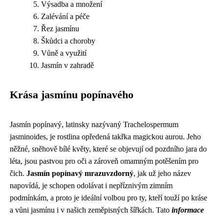
Výsadba a množení
Zalévání a péče
Řez jasmínu
Škůdci a choroby
Vůně a využití
Jasmín v zahradě
Krása jasmínu popínavého
Jasmín popínavý, latinsky nazývaný Trachelospermum
jasminoides, je rostlina opředená takřka magickou aurou. Jeho
něžné, sněhově bílé květy, které se objevují od pozdního jara do
léta, jsou pastvou pro oči a zároveň omamným potěšením pro
čich.
Jasmín popínavý mrazuvzdorný
, jak už jeho název
napovídá, je schopen odolávat i nepříznivým zimním
podmínkám, a proto je ideální volbou pro ty, kteří touží po kráse
a vůni jasmínu i v našich zeměpisných šířkách. Tato
informace