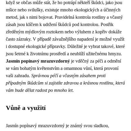
když se občas může stát, že ho potrápí někteří škůdci, jako jsou
mšice nebo svilušky, existuje mnoho ekologických a účinných
metod, jak s nimi bojovat. Pravidelná kontrola rostliny a včasný
zásah jsou klíčem k udržení škůdců pod kontrolou. Postřik
zředěným mýdlovým roztokem nebo výluhem z kopřiv dokáže
často zázraky. V případě závažnějšího napadení je možné využít
i dostupné ekologické přípravky. Důležité je vybrat takové, které
jsou šetrné k životnímu prostředí a neublíží užitečnému hmyzu.
Jasmín popínavý mrazuvzdorný
je vděčný za péči a odmění
se vám bohatým květenstvím a omamnou vůní, která provoní
vaši zahradu.
Správnou péčí a včasným zásahem proti
případným škůdcům si zajistíte zdravou a krásnou rostlinu, která
vám bude dělat radost po mnoho let
.
Vůně a využití
Jasmín popínavý mrazuvzdorný je známý svou sladkou,