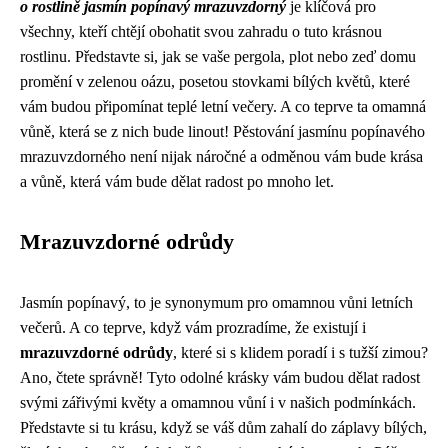
o rostlině jasmín popínavý mrazuvzdorný
je klíčová pro
všechny, kteří chtějí obohatit svou zahradu o tuto krásnou
rostlinu. Představte si, jak se vaše pergola, plot nebo zeď domu
promění v zelenou oázu, posetou stovkami bílých květů, které
vám budou připomínat teplé letní večery. A co teprve ta omamná
vůně, která se z nich bude linout! Pěstování jasmínu popínavého
mrazuvzdorného není nijak náročné a odměnou vám bude krása
a vůně, která vám bude dělat radost po mnoho let.
Mrazuvzdorné odrůdy
Jasmín popínavý, to je synonymum pro omamnou vůni letních
večerů. A co teprve, když vám prozradíme, že existují i
mrazuvzdorné odrůdy
, které si s klidem poradí i s tužší zimou?
Ano, čtete správně! Tyto odolné krásky vám budou dělat radost
svými zářivými květy a omamnou vůní i v našich podmínkách.
Představte si tu krásu, když se váš dům zahalí do záplavy bílých,