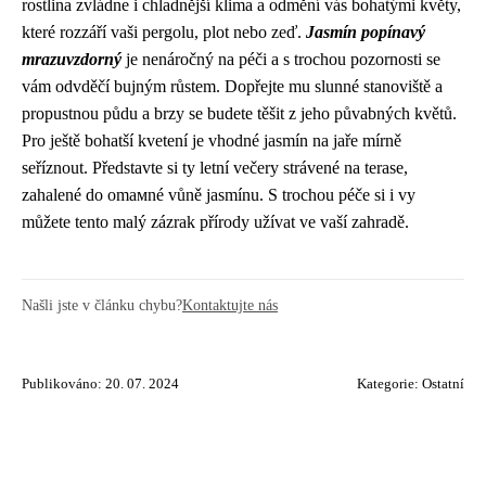
rostlina zvládne i chladnější klima a odmění vás bohatými květy,
které rozzáří vaši pergolu, plot nebo zeď.
Jasmín popínavý
mrazuvzdorný
je nenáročný na péči a s trochou pozornosti se
vám odvděčí bujným růstem. Dopřejte mu slunné stanoviště a
propustnou půdu a brzy se budete těšit z jeho půvabných květů.
Pro ještě bohatší kvetení je vhodné jasmín na jaře mírně
seříznout. Představte si ty letní večery strávené na terase,
zahalené do omaмné vůně jasmínu. S trochou péče si i vy
můžete tento malý zázrak přírody užívat ve vaší zahradě.
Našli jste v článku chybu?
Kontaktujte nás
Publikováno: 20. 07. 2024
Kategorie:
Ostatní