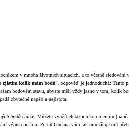
ocníkem v mnoha životních situacích, a to včetně sledování 
e zjistím kolik mám bodů
", odpověď je jednoduchá: Tento p
vašem bodovém stavu, abyste měli vždy jasno v tom, kolik b
adá zbytečné napětí a nejistota.
tných bodů řidiče
. Můžete využít elektronickou identitu (např.
lání výpisu poštou. Portál Občana vám tak umožňuje mít přeh