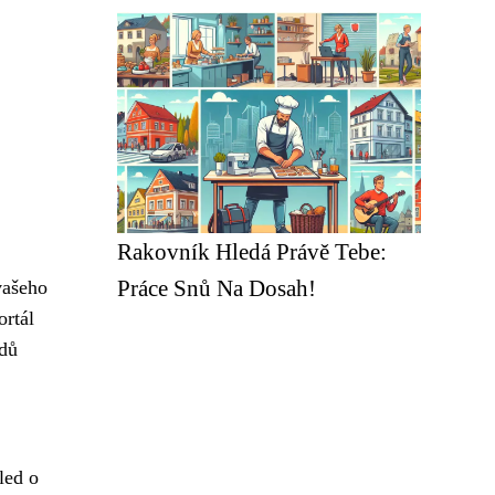
Rakovník Hledá Právě Tebe:
Práce Snů Na Dosah!
vašeho
ortál
odů
led o