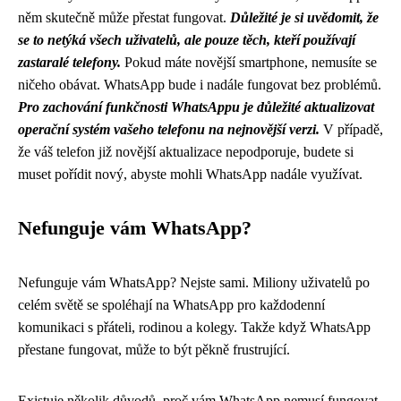
něm skutečně může přestat fungovat.
Důležité je si uvědomit, že
se to netýká všech uživatelů, ale pouze těch, kteří používají
zastaralé telefony.
Pokud máte novější smartphone, nemusíte se
ničeho obávat. WhatsApp bude i nadále fungovat bez problémů.
Pro zachování funkčnosti WhatsAppu je důležité aktualizovat
operační systém vašeho telefonu na nejnovější verzi.
V případě,
že váš telefon již novější aktualizace nepodporuje, budete si
muset pořídit nový, abyste mohli WhatsApp nadále využívat.
Nefunguje vám WhatsApp?
Nefunguje vám WhatsApp? Nejste sami. Miliony uživatelů po
celém světě se spoléhají na WhatsApp pro každodenní
komunikaci s přáteli, rodinou a kolegy. Takže když WhatsApp
přestane fungovat, může to být pěkně frustrující.
Existuje několik důvodů, proč vám WhatsApp nemusí fungovat.