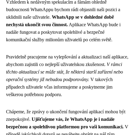
Vzhledem k nedávným spekulacím a fámám ohledně
budoucnosti WhatsAppu bychom rádi objasnili naši pozici a
uklidnili naše uživatele.
WhatsApp se v dohledné době
nechystá ukončit svou činnost.
Aplikace WhatsApp bude i
nadále fungovat a poskytovat spolehlivé a bezpečné
komunikační služby milionům uživatelů po celém světě.
Pravidelně pracujeme na vylepšování a aktualizaci naší aplikace,
abychom zajistili co nejlepší uživatelskou zkušenost.
V rámci
těchto aktualizací se může stát, že některá starší zařízení nebo
operační systémy již nebudou podporovány.
V takových
případech uživatele včas informujeme a poskytneme jim
veškerou potřebnou podporu.
Chápeme, že zprávy o ukončení fungování aplikací mohou být
znepokojivé.
Ujišťujeme vás, že WhatsApp je i nadále
bezpečnou a spolehlivou platformou pro vaši komunikaci.
V
případě jakýchkoli dotazů se neváhejte obrátit na náš tým