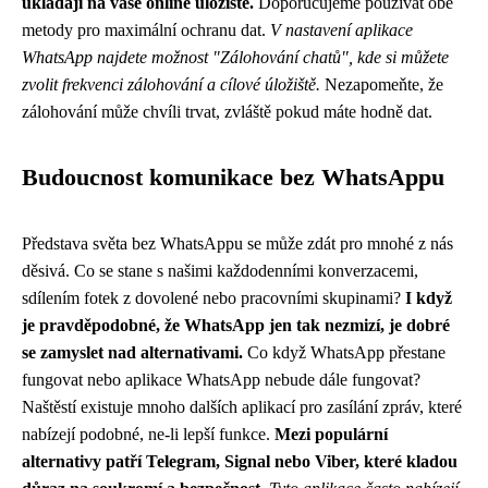
ukládají na vaše online úložiště.
Doporučujeme používat obě
metody pro maximální ochranu dat.
V nastavení aplikace
WhatsApp najdete možnost "Zálohování chatů", kde si můžete
zvolit frekvenci zálohování a cílové úložiště.
Nezapomeňte, že
zálohování může chvíli trvat, zvláště pokud máte hodně dat.
Budoucnost komunikace bez WhatsAppu
Představa světa bez WhatsAppu se může zdát pro mnohé z nás
děsivá. Co se stane s našimi každodenními konverzacemi,
sdílením fotek z dovolené nebo pracovními skupinami?
I když
je pravděpodobné, že WhatsApp jen tak nezmizí, je dobré
se zamyslet nad alternativami.
Co když WhatsApp přestane
fungovat nebo aplikace WhatsApp nebude dále fungovat?
Naštěstí existuje mnoho dalších aplikací pro zasílání zpráv, které
nabízejí podobné, ne-li lepší funkce.
Mezi populární
alternativy patří Telegram, Signal nebo Viber, které kladou