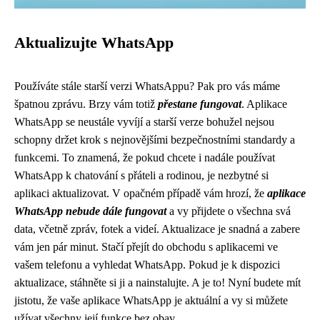
Aktualizujte WhatsApp
Používáte stále starší verzi WhatsAppu? Pak pro vás máme
špatnou zprávu. Brzy vám totiž
přestane fungovat
. Aplikace
WhatsApp se neustále vyvíjí a starší verze bohužel nejsou
schopny držet krok s nejnovějšími bezpečnostními standardy a
funkcemi. To znamená, že pokud chcete i nadále používat
WhatsApp k chatování s přáteli a rodinou, je nezbytné si
aplikaci aktualizovat. V opačném případě vám hrozí, že
aplikace
WhatsApp nebude dále fungovat
a vy přijdete o všechna svá
data, včetně zpráv, fotek a videí. Aktualizace je snadná a zabere
vám jen pár minut. Stačí přejít do obchodu s aplikacemi ve
vašem telefonu a vyhledat WhatsApp. Pokud je k dispozici
aktualizace, stáhněte si ji a nainstalujte. A je to! Nyní budete mít
jistotu, že vaše aplikace WhatsApp je aktuální a vy si můžete
užívat všechny její funkce bez obav.