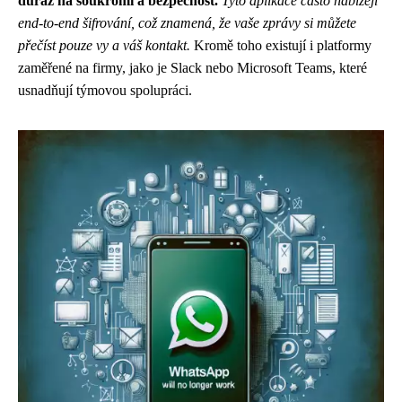
důraz na soukromí a bezpečnost.
Tyto aplikace často nabízejí
end-to-end šifrování, což znamená, že vaše zprávy si můžete
přečíst pouze vy a váš kontakt.
Kromě toho existují i platformy
zaměřené na firmy, jako je Slack nebo Microsoft Teams, které
usnadňují týmovou spolupráci.