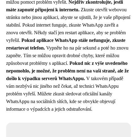
můžou pomoct problém vyřešit.
Nejdřív zkontrolujte, jestli
máte zapnuté připojení k internetu.
Zkuste otevřít webovou
stránku nebo jinou aplikaci, abyste se ujistili, že je vaše připojení
stabilní. Pokud internet funguje, zkuste WhatsApp zavřít a
znovu otevřít. Někdy stačí jen restart aplikace, aby se problém
vyřešil.
Pokud aplikace WhatsApp stále nefunguje, zkuste
restartovat telefon.
Vypněte ho na pár sekund a poté ho znovu
zapněte. Tím se můžou opravit drobné chyby, které můžou
způsobovat problémy s aplikací.
Pokud nic z výše uvedeného
nepomohlo, je možné, že problém není na vaší straně, ale že
došlo k výpadku serverů WhatsAppu.
V takovém případě
vám nezbývá nic jiného než čekat, až technici WhatsAppu
problém vyřeší. Můžete zkusit sledovat oficiální kanály
WhatsAppu na sociálních sítích, kde se obvykle objevují
informace o výpadcích a jejich odstraňování.