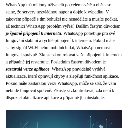
WhatsApp má miliony uživatelů po celém světě a občas se
stane, že servery nezvládnou nápor a dojde k výpadku. V
takovém případě s tím bohužel nic nenaděláte a musíte počkat,
až technici WhatsApp problém vyřeší. Dalším častým důvodem
je
špatné připojení k internetu
. WhatsApp potřebuje pro své
fungování stabilní a rychlé připojení k internetu. Pokud máte
slabý signál Wi-Fi nebo mobilních dat, WhatsApp nemusí
fungovat správně. Zkuste zkontrolovat vaše připojení k internetu
a případně jej restartujte. Posledním častým důvodem je
zastaralá verze aplikace
. WhatsApp pravidelně vydává
aktualizace, které opravují chyby a zlepšují funkčnost aplikace.
Pokud máte zastaralou verzi WhatsApp, může se stát, že vám
nebude fungovat správně. Zkuste si zkontrolovat, zda není k
dispozici aktualizace aplikace a případně ji nainstalujte.