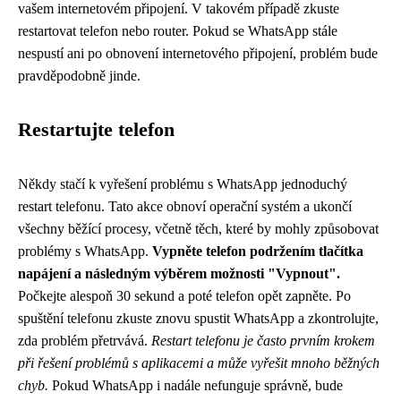
vašem internetovém připojení. V takovém případě zkuste
restartovat telefon nebo router. Pokud se WhatsApp stále
nespustí ani po obnovení internetového připojení, problém bude
pravděpodobně jinde.
Restartujte telefon
Někdy stačí k vyřešení problému s WhatsApp jednoduchý
restart telefonu. Tato akce obnoví operační systém a ukončí
všechny běžící procesy, včetně těch, které by mohly způsobovat
problémy s WhatsApp.
Vypněte telefon podržením tlačítka
napájení a následným výběrem možnosti "Vypnout".
Počkejte alespoň 30 sekund a poté telefon opět zapněte. Po
spuštění telefonu zkuste znovu spustit WhatsApp a zkontrolujte,
zda problém přetrvává.
Restart telefonu je často prvním krokem
při řešení problémů s aplikacemi a může vyřešit mnoho běžných
chyb.
Pokud WhatsApp i nadále nefunguje správně, bude