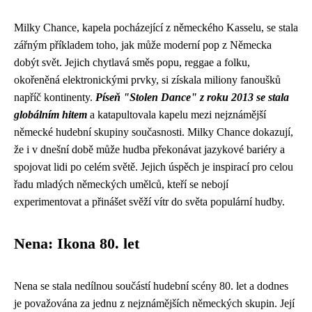
Milky Chance, kapela pocházející z německého Kasselu, se stala
zářným příkladem toho, jak může moderní pop z Německa
dobýt svět. Jejich chytlavá směs popu, reggae a folku,
okořeněná elektronickými prvky, si získala miliony fanoušků
napříč kontinenty.
Píseň "Stolen Dance" z roku 2013 se stala
globálním hitem
a katapultovala kapelu mezi nejznámější
německé hudební skupiny současnosti. Milky Chance dokazují,
že i v dnešní době může hudba překonávat jazykové bariéry a
spojovat lidi po celém světě. Jejich úspěch je inspirací pro celou
řadu mladých německých umělců, kteří se nebojí
experimentovat a přinášet svěží vítr do světa populární hudby.
Nena: Ikona 80. let
Nena se stala nedílnou součástí hudební scény 80. let a dodnes
je považována za jednu z nejznámějších německých skupin. Její