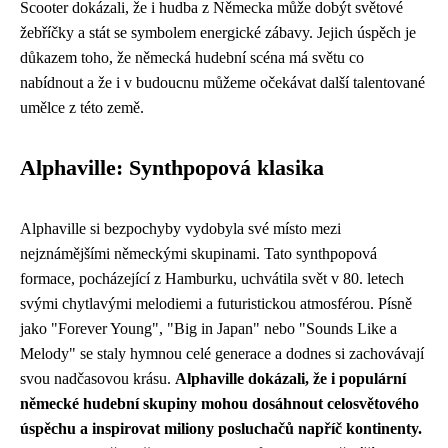
Scooter dokázali, že i hudba z Německa může dobýt světové
žebříčky a stát se symbolem energické zábavy. Jejich úspěch je
důkazem toho, že německá hudební scéna má světu co
nabídnout a že i v budoucnu můžeme očekávat další talentované
umělce z této země.
Alphaville: Synthpopová klasika
Alphaville si bezpochyby vydobyla své místo mezi
nejznámějšími německými skupinami. Tato synthpopová
formace, pocházející z Hamburku, uchvátila svět v 80. letech
svými chytlavými melodiemi a futuristickou atmosférou. Písně
jako "Forever Young", "Big in Japan" nebo "Sounds Like a
Melody" se staly hymnou celé generace a dodnes si zachovávají
svou nadčasovou krásu.
Alphaville dokázali, že i populární
německé hudební skupiny mohou dosáhnout celosvětového
úspěchu a inspirovat miliony posluchačů napříč kontinenty.