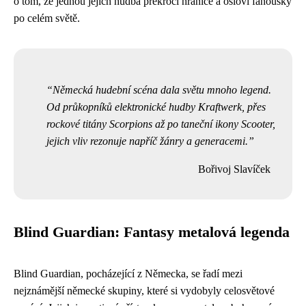
o tom, že jednou jejich hudba překročí hranice a osloví fanoušky
po celém světě.
Německá hudební scéna dala světu mnoho legend.
Od průkopníků elektronické hudby Kraftwerk, přes
rockové titány Scorpions až po taneční ikony Scooter,
jejich vliv rezonuje napříč žánry a generacemi.
Bořivoj Slavíček
Blind Guardian: Fantasy metalová legenda
Blind Guardian, pocházející z Německa, se řadí mezi
nejznámější německé skupiny, které si vydobyly celosvětové