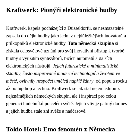
Kraftwerk: Pionýři elektronické hudby
Kraftwerk, kapela pocházející z Düsseldorfu, se nesmazatelně
zapsala do dějin hudby jako jedni z nejdůležitějších inovátorů a
průkopníků elektronické hudby.
Tato německá skupina
si
získala celosvětové uznání pro svůj inovativní přístup k tvorbě
hudby s využitím syntezátorů, bicích automatů a dalších
elektronických nástrojů.
Jejich futuristické a minimalistické
skladby, často inspirované moderní technologií a životem ve
městě, ovlivnily nespočet umělců napříč žánry
, od popu a rocku
až po hip hop a techno. Kraftwerk se tak stal nejen jednou z
nejznámějších německých skupin, ale i inspirací pro celou
generaci hudebníků po celém světě. Jejich vliv je patrný dodnes
a jejich hudba stále zní svěže a nadčasově.
Tokio Hotel: Emo fenomén z Německa