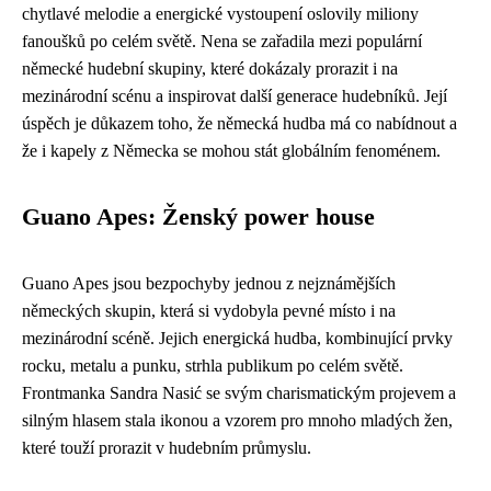
chytlavé melodie a energické vystoupení oslovily miliony
fanoušků po celém světě. Nena se zařadila mezi populární
německé hudební skupiny, které dokázaly prorazit i na
mezinárodní scénu a inspirovat další generace hudebníků. Její
úspěch je důkazem toho, že německá hudba má co nabídnout a
že i kapely z Německa se mohou stát globálním fenoménem.
Guano Apes: Ženský power house
Guano Apes jsou bezpochyby jednou z nejznámějších
německých skupin, která si vydobyla pevné místo i na
mezinárodní scéně. Jejich energická hudba, kombinující prvky
rocku, metalu a punku, strhla publikum po celém světě.
Frontmanka Sandra Nasić se svým charismatickým projevem a
silným hlasem stala ikonou a vzorem pro mnoho mladých žen,
které touží prorazit v hudebním průmyslu.