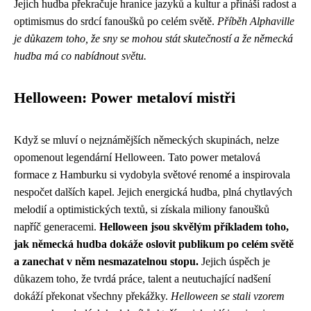
Jejich hudba překračuje hranice jazyků a kultur a přináší radost a
optimismus do srdcí fanoušků po celém světě.
Příběh Alphaville
je důkazem toho, že sny se mohou stát skutečností a že německá
hudba má co nabídnout světu.
Helloween: Power metaloví mistři
Když se mluví o nejznámějších německých skupinách, nelze
opomenout legendární Helloween. Tato power metalová
formace z Hamburku si vydobyla světové renomé a inspirovala
nespočet dalších kapel. Jejich energická hudba, plná chytlavých
melodií a optimistických textů, si získala miliony fanoušků
napříč generacemi.
Helloween jsou skvělým příkladem toho,
jak německá hudba dokáže oslovit publikum po celém světě
a zanechat v něm nesmazatelnou stopu.
Jejich úspěch je
důkazem toho, že tvrdá práce, talent a neutuchající nadšení
dokáží překonat všechny překážky.
Helloween se stali vzorem