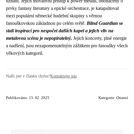
uznání. Jejich inovativní přístup k power metalu, obohacený o
prvky fantasy literatury a epické orchestrace, je katapultoval
mezi populární německé hudební skupiny s věrnou
fanouškovskou základnou po celém světě.
Blind Guardian se
stali inspirací pro nespočet dalších kapel a jejich vliv na
metalovou scénu je nepopiratelný.
Jejich koncerty, plné energie
a nadšení, jsou nezapomenutelným zážitkem pro fanoušky všech
věkových kategorií.
Našli jste v článku chybu?
Kontaktujte nás
Publikováno: 15. 02. 2025
Kategorie:
Ostatní