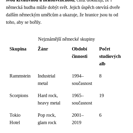
německá hudba může dobýt svět. Jejich úspěch otevírá dveře
dalším německým umělcům a ukazuje, že hranice jsou tu od
toho, aby se bořily.
Nejznámější německé skupiny
Skupina
Žánr
Období
Počet
činnosti
studiových
alb
Rammstein
Industrial
1994–
8
metal
současnost
Scorpions
Hard rock,
1965–
19
heavy metal
současnost
Tokio
Pop rock,
2001–
6
Hotel
glam rock
2019