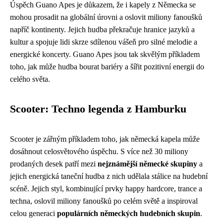
Úspěch Guano Apes je důkazem, že i kapely z Německa se
mohou prosadit na globální úrovni a oslovit miliony fanoušků
napříč kontinenty. Jejich hudba překračuje hranice jazyků a
kultur a spojuje lidi skrze sdílenou vášeň pro silné melodie a
energické koncerty. Guano Apes jsou tak skvělým příkladem
toho, jak může hudba bourat bariéry a šířit pozitivní energii do
celého světa.
Scooter: Techno legenda z Hamburku
Scooter je zářným příkladem toho, jak německá kapela může
dosáhnout celosvětového úspěchu. S více než 30 miliony
prodaných desek patří mezi
nejznámější německé skupiny
a
jejich energická taneční hudba z nich udělala stálice na hudební
scéně. Jejich styl, kombinující prvky happy hardcore, trance a
techna, oslovil miliony fanoušků po celém světě a inspiroval
celou generaci
populárních německých hudebních skupin
.