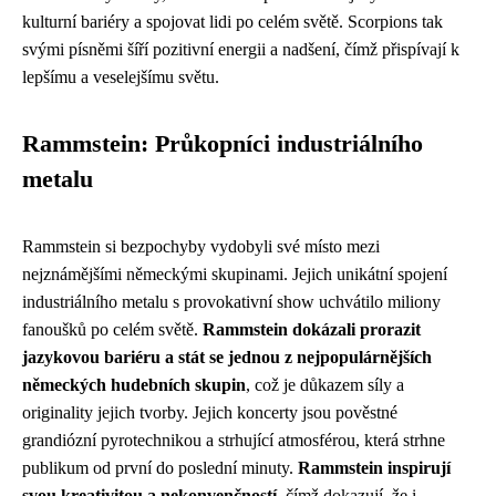
kulturní bariéry a spojovat lidi po celém světě. Scorpions tak
svými písněmi šíří pozitivní energii a nadšení, čímž přispívají k
lepšímu a veselejšímu světu.
Rammstein: Průkopníci industriálního
metalu
Rammstein si bezpochyby vydobyli své místo mezi
nejznámějšími německými skupinami. Jejich unikátní spojení
industriálního metalu s provokativní show uchvátilo miliony
fanoušků po celém světě.
Rammstein dokázali prorazit
jazykovou bariéru a stát se jednou z nejpopulárnějších
německých hudebních skupin
, což je důkazem síly a
originality jejich tvorby. Jejich koncerty jsou pověstné
grandiózní pyrotechnikou a strhující atmosférou, která strhne
publikum od první do poslední minuty.
Rammstein inspirují
svou kreativitou a nekonvenčností
, čímž dokazují, že i