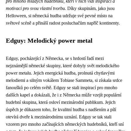
pro mnoho mladých hudebníků, kteří v nich vidí inspiraci a
motivaci pro svou vlastní tvorbu.
Díky skupinám, jako jsou
Helloween, si německá hudba udržuje své pevné místo na
světové scéně a přináší radost posluchačům napříč kontinenty.
Edguy: Melodický power metal
Edguy, pocházející z Německa, se s hrdostí řadí mezi
nejznámější německé skupiny, které dobyly svět melodického
power metalu. Jejich energická hudba, prolnutá chytlavými
melodiemi a silným vokálem Tobiase Sammeta, si získala srdce
fanoušků po celém světě. Edguy se stali inspirací pro mnoho
dalších kapel a dokázali, že i z Německa může vzejít populární
hudební skupina, která osloví mezinárodní publikum. Jejich
úspěch je důkazem toho, že kvalitní hudba s nadšením a pílí
otevírá dveře k mezinárodnímu uznání. Edguy se tak stali
vzorem pro mnoho začínajících německých hudebníků, kteří sní