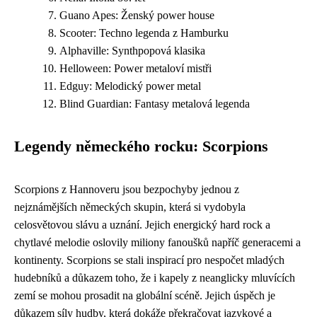
Guano Apes: Ženský power house
Scooter: Techno legenda z Hamburku
Alphaville: Synthpopová klasika
Helloween: Power metaloví mistři
Edguy: Melodický power metal
Blind Guardian: Fantasy metalová legenda
Legendy německého rocku: Scorpions
Scorpions z Hannoveru jsou bezpochyby jednou z
nejznámějších německých skupin, která si vydobyla
celosvětovou slávu a uznání. Jejich energický hard rock a
chytlavé melodie oslovily miliony fanoušků napříč generacemi a
kontinenty. Scorpions se stali inspirací pro nespočet mladých
hudebníků a důkazem toho, že i kapely z neanglicky mluvících
zemí se mohou prosadit na globální scéně. Jejich úspěch je
důkazem síly hudby, která dokáže překračovat jazykové a