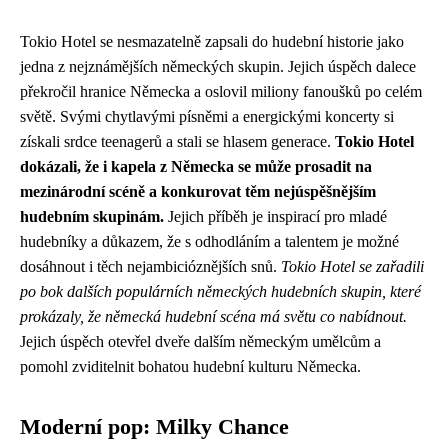
Tokio Hotel se nesmazatelně zapsali do hudební historie jako
jedna z nejznámějších německých skupin. Jejich úspěch dalece
překročil hranice Německa a oslovil miliony fanoušků po celém
světě. Svými chytlavými písněmi a energickými koncerty si
získali srdce teenagerů a stali se hlasem generace.
Tokio Hotel
dokázali, že i kapela z Německa se může prosadit na
mezinárodní scéně a konkurovat těm nejúspěšnějším
hudebním skupinám.
Jejich příběh je inspirací pro mladé
hudebníky a důkazem, že s odhodláním a talentem je možné
dosáhnout i těch nejambicióznějších snů.
Tokio Hotel se zařadili
po bok dalších populárních německých hudebních skupin, které
prokázaly, že německá hudební scéna má světu co nabídnout.
Jejich úspěch otevřel dveře dalším německým umělcům a
pomohl zviditelnit bohatou hudební kulturu Německa.
Moderní pop: Milky Chance