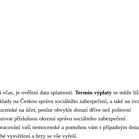
čas, je ověření data splatnosti.
Termín výplaty
se může liši
odklady na Českou správu sociálního zabezpečení, a také na z
emocenské na účet, peníze obvykle dorazí dříve než poštovní
tovat příslušnou okresní správu sociálního zabezpečení.
pracování vaší nemocenské a pomohou vám s případným dot
é vysvětlení a brzy se vše vyřeší.