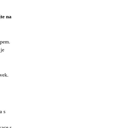
te na
upem.
 je
vek.
a s
ace s