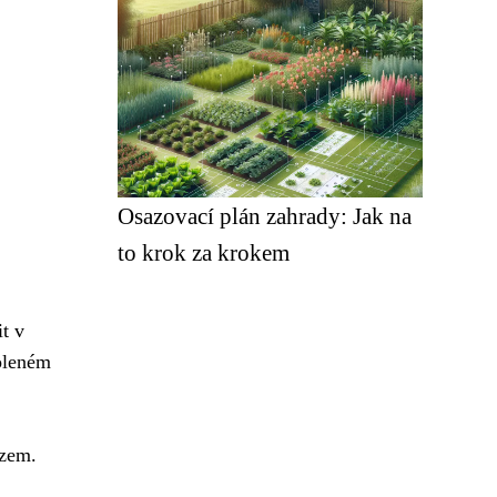
Osazovací plán zahrady: Jak na
to krok za krokem
t v
voleném
azem.