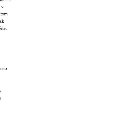
 v
itom
ak
řte,
asto
a
u