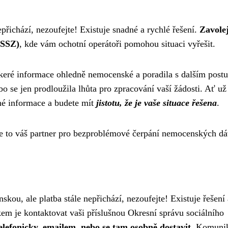
přichází, nezoufejte! Existuje snadné a rychlé řešení.
Zavolej
ČSSZ)
, kde vám ochotní operátoři pomohou situaci vyřešit.
škeré informace ohledně nemocenské a poradila s dalším post
o se jen prodloužila lhůta pro zpracování vaší žádosti. Ať už
bné informace a budete mít
jistotu, že je vaše situace řešena
.
Je to váš partner pro bezproblémové čerpání nemocenských dá
skou, ale platba stále nepřichází, nezoufejte! Existuje řešení 
kem je kontaktovat vaši příslušnou Okresní správu sociálního
efonicky, emailem, nebo se tam osobně dostavit.
Komunik