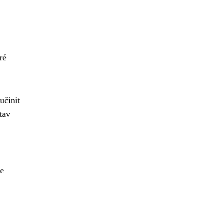
ré
učinit
tav
že