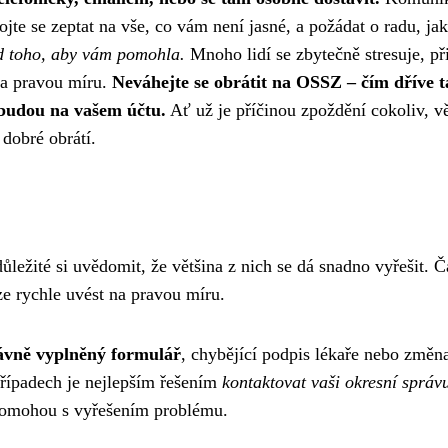
ojte se zeptat na vše, co vám není jasné, a požádat o radu, jak
d toho, aby vám pomohla.
Mnoho lidí se zbytečně stresuje, př
 na pravou míru.
Neváhejte se obrátit na OSSZ – čím dříve t
e budou na vašem účtu.
Ať už je příčinou zpoždění cokoliv, vě
 dobré obrátí.
ežité si uvědomit, že většina z nich se dá snadno vyřešit. Č
lze rychle uvést na pravou míru.
ávně vyplněný formulář
, chybějící podpis lékaře nebo změn
případech je nejlepším řešením
kontaktovat vaši okresní správ
pomohou s vyřešením problému.