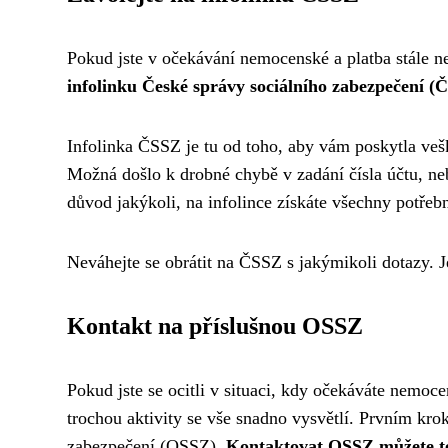
Pokud jste v očekávání nemocenské a platba stále ne
infolinku České správy sociálního zabezpečení (
Infolinka ČSSZ je tu od toho, aby vám poskytla ve
Možná došlo k drobné chybě v zadání čísla účtu, neb
důvod jakýkoli, na infolince získáte všechny potře
Neváhejte se obrátit na ČSSZ s jakýmikoli dotazy. 
Kontakt na příslušnou OSSZ
Pokud jste se ocitli v situaci, kdy očekáváte nemocen
trochou aktivity se vše snadno vysvětlí. Prvním kro
zabezpečení (OSSZ).
Kontaktovat OSSZ můžete tel