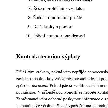
Řešení problémů s výplatou
Žádost o prominutí penále
Další kroky a pomoc
Právní pomoc a poradenství
Kontrola termínu výplaty
Důležitým krokem, pokud vám nepřijde nemocenská v
závislosti na dni, kdy váš zaměstnavatel odeslal p
způsobu
doručení
. Pokud jste si zvolili zasílání n
poukázkou. V případě pochybností se nebojte kontak
Zaměstnanci vám ochotně poskytnou informace o z
Pamatujte, že většina případů zpoždění má jednoduch