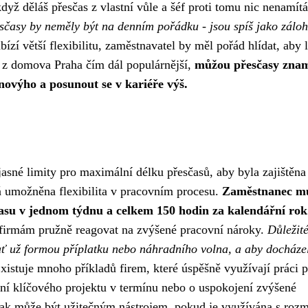
dyž děláš přesčas z vlastní vůle a šéf proti tomu nic nenamítá
řesčasy by neměly být na denním pořádku - jsou spíš jako zálo
zí větší flexibilitu, zaměstnavatel by měl pořád hlídat, aby l
e z domova Praha čím dál populárnější,
můžou přesčasy zna
 novýho a posunout se v kariéře výš.
jasné limity pro maximální délku přesčasů, aby byla zajištěna
ň umožněna flexibilita v pracovním procesu.
Zaměstnanec m
su v jednom týdnu a celkem 150 hodin za kalendářní rok
 firmám pružně reagovat na zvýšené pracovní nároky.
Důležité
ť už formou příplatku nebo náhradního volna, a aby docháze
istuje mnoho příkladů firem, které úspěšně využívají práci p
ení klíčového projektu v termínu nebo o uspokojení zvýšené
 tak může být užitečným nástrojem, pokud je využívána s roz