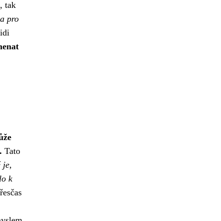
, tak
ha pro
idi
menat
ůže
.
Tato
 je,
lo k
řesčas
myslem