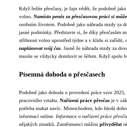
Když řešíte přesčasy, je fajn vědět, že podobně jak
volno.
Namísto peněz za přesčasovou práci si může
osobním životem. Podobně jako náhrada mzdy za dovo
jasné podmínky. Představte si, že díky přesčasům mů
střihnout volno uprostřed týdne a v klidu si zařídit,
naplánovat svůj čas
. Jasně že náhrada mzdy za dovo
musíte se vždycky domluvit se šéfem. Když spolu 
Písemná dohoda o přesčasech
Podobně jako dohoda o provedení práce vzor 2025, i
pracovního vztahu.
Nařízení práce přesčas
je v zák
potřeba makat navíc. Mimochodem, kdo hledá
doho
informací online.
Informace o nařízení práce přesča
nějakých zmatků. Zaměstnanci můžou
přivydělat
ně