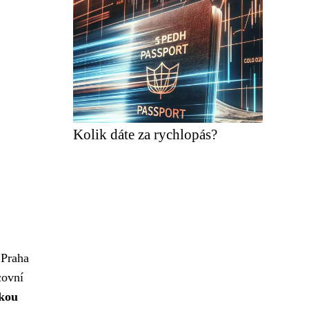
Kolik dáte za rychlopás?
 Praha
covní
akou