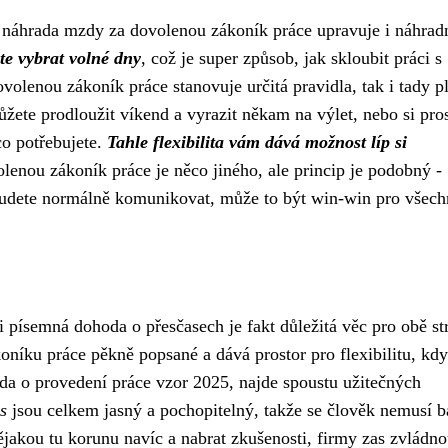
o
náhrada mzdy za dovolenou zákoník práce
upravuje i náhrad
te vybrat volné dny
, což je super způsob, jak skloubit práci s
lenou zákoník práce stanovuje určitá pravidla, tak i tady pl
žete prodloužit víkend a vyrazit někam na výlet, nebo si pro
 co potřebujete.
Tahle flexibilita vám dává možnost líp si
lenou zákoník práce je něco jiného, ale princip je podobný -
budete normálně komunikovat, může to být win-win pro všech
 písemná dohoda o přesčasech je fakt důležitá věc pro obě st
oníku práce pěkně popsané a dává prostor pro flexibilitu, kdy
da o provedení práce vzor 2025
, najde spoustu užitečných
s
jsou celkem jasný a pochopitelný, takže se člověk nemusí b
jakou tu korunu navíc a nabrat zkušenosti, firmy zas zvládn