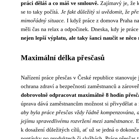
práci děláš a co máš ve smlouvě.
Zajímavý je, že k
se to taky počítá.
Je fakt důležitý si uvědomit, že p
mimořádný situace.
I když práce z domova Praha nabí
měli čas na relax a odpočinek. Dneska, kdy je prác
nejen lepší výplatu, ale taky šanci naučit se něco
Maximální délka přesčasů
Nařízení práce přesčas v České republice stanovuje 
ochrana zdraví a bezpečnosti zaměstnanců a zárove
dobrovolně odpracovat maximálně 8 hodin přesča
úprava dává zaměstnancům možnost si přivydělat a
aby byla práce přesčas vždy řádně kompenzována, a
jejímu spravedlivému rozvržení mezi zaměstnance.
Ex
k dosažení důležitých cílů, ať už se jedná o dokonč
poptávky po produktech či službách. Práce přesčas