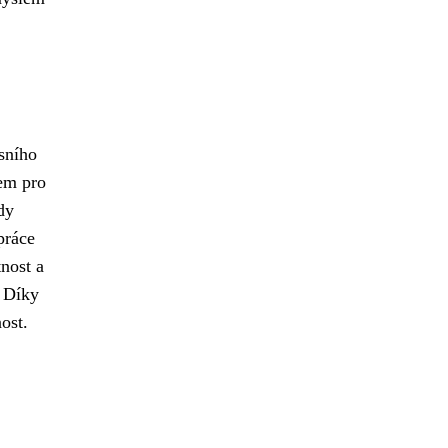
sního
em pro
dy
práce
nost a
. Díky
ost.