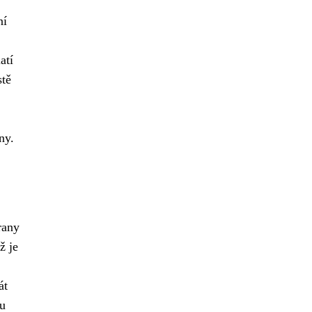
ní
atí
stě
ny.
rany
ž je
át
ou