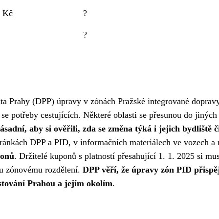
 Kč
?
?
sta Prahy (DPP) úpravy v zónách Pražské integrované doprav
se potřeby cestujících. Některé oblasti se přesunou do jiných
zásadní, aby si ověřili, zda se změna týká i jejich bydliště č
ránkách DPP a PID, v informačních materiálech ve vozech a 
ponů
. Držitelé kuponů s platností přesahující 1. 1. 2025 si mu
mu zónovému rozdělení.
DPP věří, že úpravy zón PID přispěj
stování Prahou a jejím okolím
.