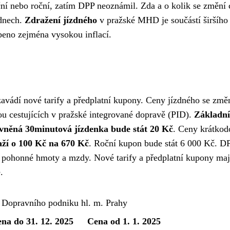
í nebo roční, zatím DPP neoznámil. Zda a o kolik se změní
ýdnech.
Zdražení jízdného
v pražské MHD je součástí širšího
obeno zejména vysokou inflací.
avádí nové tarify a předplatní kupony. Ceny jízdného se změ
ou cestujících v pražské integrované dopravě (PID).
Základní
vněná 30minutová jízdenka bude stát 20 Kč
. Ceny krátko
ží o 100 Kč na 670 Kč
. Roční kupon bude stát 6 000 Kč. D
, pohonné hmoty a mzdy. Nové tarify a předplatní kupony maj
.
 Dopravního podniku hl. m. Prahy
na do 31. 12. 2025
Cena od 1. 1. 2025