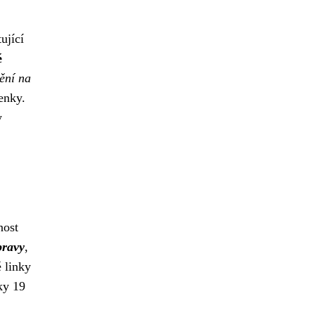
ující
é
ění na
enky.
y
nost
pravy
,
 linky
ky 19