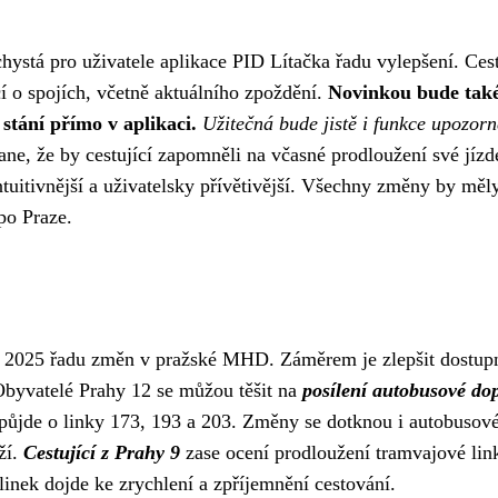
ystá pro uživatele aplikace PID Lítačka řadu vylepšení. Cest
í o spojích, včetně aktuálního zpoždění.
Novinkou bude tak
stání přímo v aplikaci.
Užitečná bude jistě i funkce upozorn
ne, že by cestující zapomněli na včasné prodloužení své jízd
ntuitivnější a uživatelsky přívětivější. Všechny změny by měl
po Praze.
. 2025 řadu změn v pražské MHD. Záměrem je zlepšit dostup
Obyvatelé Prahy 12 se můžou těšit na
posílení autobusové do
 půjde o linky 173, 193 a 203. Změny se dotknou i autobusové
ží.
Cestující z Prahy 9
zase ocení prodloužení tramvajové lin
inek dojde ke zrychlení a zpříjemnění cestování.