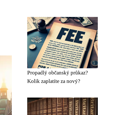
Propadlý občanský průkaz?
Kolik zaplatíte za nový?