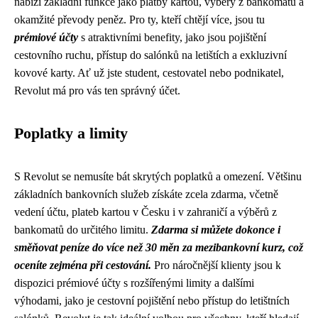
nabízí základní funkce jako platby kartou, výběry z bankomatů a
okamžité převody peněz. Pro ty, kteří chtějí více, jsou tu
prémiové účty
s atraktivními benefity, jako jsou pojištění
cestovního ruchu, přístup do salónků na letištích a exkluzivní
kovové karty. Ať už jste student, cestovatel nebo podnikatel,
Revolut má pro vás ten správný účet.
Poplatky a limity
S Revolut se nemusíte bát skrytých poplatků a omezení. Většinu
základních bankovních služeb získáte zcela zdarma, včetně
vedení účtu, plateb kartou v Česku i v zahraničí a výběrů z
bankomatů do určitého limitu.
Zdarma si můžete dokonce i
směňovat peníze do více než 30 měn za mezibankovní kurz, což
oceníte zejména při cestování.
Pro náročnější klienty jsou k
dispozici prémiové účty s rozšířenými limity a dalšími
výhodami, jako je cestovní pojištění nebo přístup do letištních