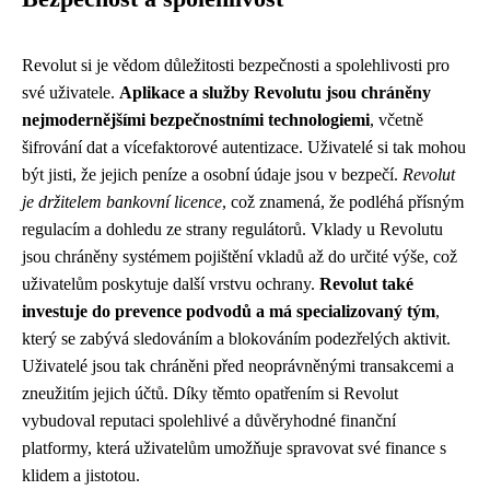
Revolut si je vědom důležitosti bezpečnosti a spolehlivosti pro
své uživatele.
Aplikace a služby Revolutu jsou chráněny
nejmodernějšími bezpečnostními technologiemi
, včetně
šifrování dat a vícefaktorové autentizace. Uživatelé si tak mohou
být jisti, že jejich peníze a osobní údaje jsou v bezpečí.
Revolut
je držitelem bankovní licence
, což znamená, že podléhá přísným
regulacím a dohledu ze strany regulátorů. Vklady u Revolutu
jsou chráněny systémem pojištění vkladů až do určité výše, což
uživatelům poskytuje další vrstvu ochrany.
Revolut také
investuje do prevence podvodů a má specializovaný tým
,
který se zabývá sledováním a blokováním podezřelých aktivit.
Uživatelé jsou tak chráněni před neoprávněnými transakcemi a
zneužitím jejich účtů. Díky těmto opatřením si Revolut
vybudoval reputaci spolehlivé a důvěryhodné finanční
platformy, která uživatelům umožňuje spravovat své finance s
klidem a jistotou.