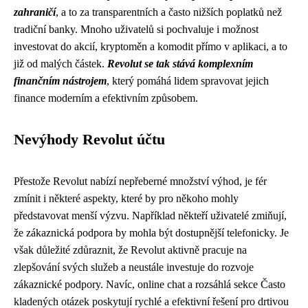
zahraničí
, a to za transparentních a často nižších poplatků než
tradiční banky. Mnoho uživatelů si pochvaluje i možnost
investovat do akcií, kryptoměn a komodit přímo v aplikaci, a to
již od malých částek.
Revolut se tak stává komplexním
finančním nástrojem
, který pomáhá lidem spravovat jejich
finance moderním a efektivním způsobem.
Nevýhody Revolut účtu
Přestože Revolut nabízí nepřeberné množství výhod, je fér
zmínit i některé aspekty, které by pro někoho mohly
představovat menší výzvu. Například někteří uživatelé zmiňují,
že zákaznická podpora by mohla být dostupnější telefonicky. Je
však důležité zdůraznit, že Revolut aktivně pracuje na
zlepšování svých služeb a neustále investuje do rozvoje
zákaznické podpory. Navíc, online chat a rozsáhlá sekce Často
kladených otázek poskytují rychlé a efektivní řešení pro drtivou