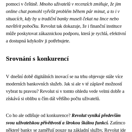
pomoci v češtině.
Mnoho uživatelů v recenzích zmiňuje, že jim
online chat pomohl vyřešit problém během pár minut, a to i v
situacích, kdy by u tradiční banky museli čekat na lince nebo
navštívit pobočku.
Revolut tak dokazuje, že i finanční instituce
může poskytovat zákaznickou podporu, která je rychlá, efektivní
a dostupná kdykoliv ji potřebujete.
Srovnání s konkurencí
V dnešní době digitálních inovací se na trhu objevuje stále více
moderních bankovních služeb. Jak si ale v té záplavě možností
vybrat tu pravou? Revolut si v tomto ohledu vede velmi dobře a
získává si oblibu u čím dál většího počtu uživatelů.
Co ho ale odlišuje od konkurence?
Revolut vyniká především
svou uživatelskou přívětivostí a širokou škálou funkcí.
Zatímco
některé banky se zaměřují pouze na základní služby, Revolut jde