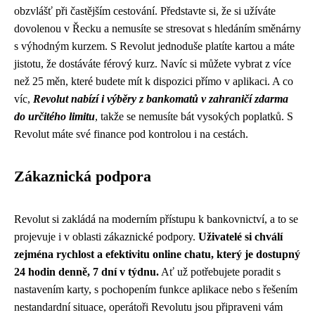
obzvlášť při častějším cestování. Představte si, že si užíváte
dovolenou v Řecku a nemusíte se stresovat s hledáním směnárny
s výhodným kurzem. S Revolut jednoduše platíte kartou a máte
jistotu, že dostáváte férový kurz. Navíc si můžete vybrat z více
než 25 měn, které budete mít k dispozici přímo v aplikaci. A co
víc,
Revolut nabízí i výběry z bankomatů v zahraničí zdarma
do určitého limitu
, takže se nemusíte bát vysokých poplatků. S
Revolut máte své finance pod kontrolou i na cestách.
Zákaznická podpora
Revolut si zakládá na moderním přístupu k bankovnictví, a to se
projevuje i v oblasti zákaznické podpory.
Uživatelé si chválí
zejména rychlost a efektivitu online chatu, který je dostupný
24 hodin denně, 7 dní v týdnu.
Ať už potřebujete poradit s
nastavením karty, s pochopením funkce aplikace nebo s řešením
nestandardní situace, operátoři Revolutu jsou připraveni vám