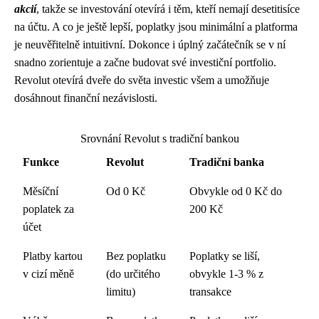
akcií
, takže se investování otevírá i těm, kteří nemají desetitisíce
na účtu. A co je ještě lepší, poplatky jsou minimální a platforma
je neuvěřitelně intuitivní. Dokonce i úplný začátečník se v ní
snadno zorientuje a začne budovat své investiční portfolio.
Revolut otevírá dveře do světa investic všem a umožňuje
dosáhnout finanční nezávislosti.
Srovnání Revolut s tradiční bankou
Funkce
Revolut
Tradiční banka
Měsíční
Od 0 Kč
Obvykle od 0 Kč do
poplatek za
200 Kč
účet
Platby kartou
Bez poplatku
Poplatky se liší,
v cizí měně
(do určitého
obvykle 1-3 % z
limitu)
transakce