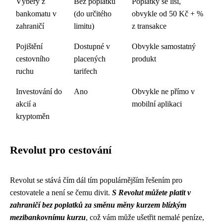
Výběry z
Bez poplatku
Poplatky se liší,
bankomatu v
(do určitého
obvykle od 50 Kč + %
zahraničí
limitu)
z transakce
Pojištění
Dostupné v
Obvykle samostatný
cestovního
placených
produkt
ruchu
tarifech
Investování do
Ano
Obvykle ne přímo v
akcií a
mobilní aplikaci
kryptoměn
Revolut pro cestování
Revolut se stává čím dál tím populárnějším řešením pro
cestovatele a není se čemu divit.
S Revolut můžete platit v
zahraničí bez poplatků za směnu měny kurzem blízkým
mezibankovnímu kurzu
, což vám může ušetřit nemalé peníze,