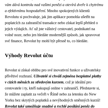
vám dává kontrolu nad vašimi penězi a otevírá dveře k chytrému
a efektivnímu hospodaření.
Mnoho spokojených klientů
Revolutu si pochvaluje, jak jim aplikace pomohla ušetřit na
poplatcích za zahraniční transakce nebo získat lepší přehled o
jejich výdajích. Ať už jste vášnivý cestovatel, podnikatel na
volné noze, nebo jen hledáte modernější způsob, jak spravovat
své finance, Revolut by mohl být přesně to, co hledáte.
Výhody Revolut účtu
Revolut si získal oblibu pro své inovativní funkce a uživatelsky
přívětivé rozhraní.
Uživatelé si chválí zejména bezplatné platby
v cizích měnách za středovým kurzem
, což je ideální pro
cestovatele i ty, kteří nakupují online v zahraničí. Představte si,
že můžete zaplatit za večeři v Římě nebo za letenku do New
Yorku bez skrytých poplatků a nevýhodných směnných kurzů!
Revolut také umožňuje snadné a rychlé posílání peněz do