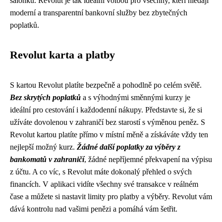
salónků. Revolut je tak ideální volbou pro všechny, kteří hledají
moderní a transparentní bankovní služby bez zbytečných
poplatků.
Revolut karta a platby
S kartou Revolut platíte bezpečně a pohodlně po celém světě.
Bez skrytých poplatků
a s výhodnými směnnými kurzy je
ideální pro cestování i každodenní nákupy. Představte si, že si
užíváte dovolenou v zahraničí bez starostí s výměnou peněz. S
Revolut kartou platíte přímo v místní měně a získáváte vždy ten
nejlepší možný kurz.
Žádné další poplatky za výběry z
bankomatů v zahraničí
, žádné nepříjemné překvapení na výpisu
z účtu. A co víc, s Revolut máte dokonalý přehled o svých
financích. V aplikaci vidíte všechny své transakce v reálném
čase a můžete si nastavit limity pro platby a výběry. Revolut vám
dává kontrolu nad vašimi penězi a pomáhá vám šetřit.