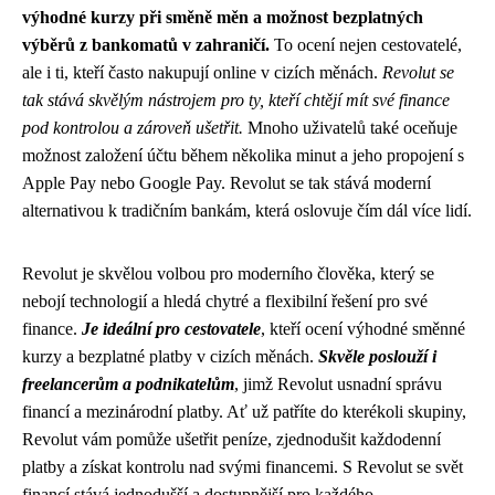
výhodné kurzy při směně měn a možnost bezplatných
výběrů z bankomatů v zahraničí.
To ocení nejen cestovatelé,
ale i ti, kteří často nakupují online v cizích měnách.
Revolut se
tak stává skvělým nástrojem pro ty, kteří chtějí mít své finance
pod kontrolou a zároveň ušetřit.
Mnoho uživatelů také oceňuje
možnost založení účtu během několika minut a jeho propojení s
Apple Pay nebo Google Pay. Revolut se tak stává moderní
alternativou k tradičním bankám, která oslovuje čím dál více lidí.
Revolut je skvělou volbou pro moderního člověka, který se
nebojí technologií a hledá chytré a flexibilní řešení pro své
finance.
Je ideální pro cestovatele
, kteří ocení výhodné směnné
kurzy a bezplatné platby v cizích měnách.
Skvěle poslouží i
freelancerům a podnikatelům
, jimž Revolut usnadní správu
financí a mezinárodní platby. Ať už patříte do kterékoli skupiny,
Revolut vám pomůže ušetřit peníze, zjednodušit každodenní
platby a získat kontrolu nad svými financemi. S Revolut se svět
financí stává jednodušší a dostupnější pro každého.