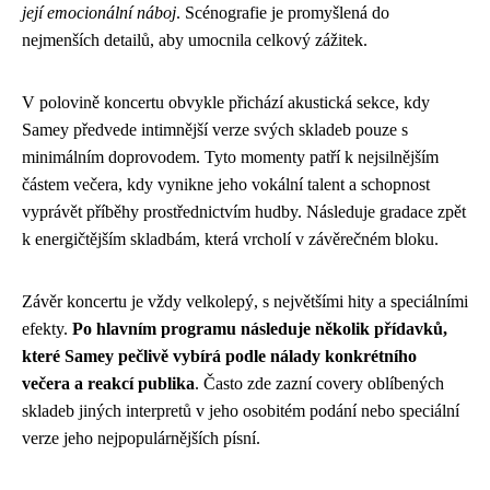
její emocionální náboj
. Scénografie je promyšlená do
nejmenších detailů, aby umocnila celkový zážitek.
V polovině koncertu obvykle přichází akustická sekce, kdy
Samey předvede intimnější verze svých skladeb pouze s
minimálním doprovodem. Tyto momenty patří k nejsilnějším
částem večera, kdy vynikne jeho vokální talent a schopnost
vyprávět příběhy prostřednictvím hudby. Následuje gradace zpět
k energičtějším skladbám, která vrcholí v závěrečném bloku.
Závěr koncertu je vždy velkolepý, s největšími hity a speciálními
efekty.
Po hlavním programu následuje několik přídavků,
které Samey pečlivě vybírá podle nálady konkrétního
večera a reakcí publika
. Často zde zazní covery oblíbených
skladeb jiných interpretů v jeho osobitém podání nebo speciální
verze jeho nejpopulárnějších písní.