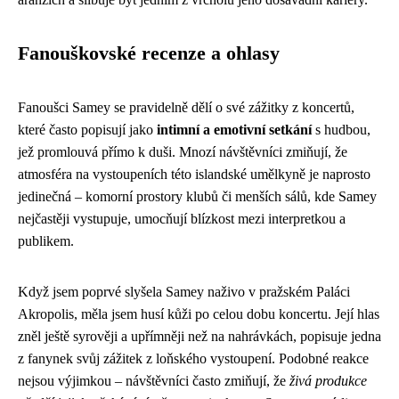
Fanouškovské recenze a ohlasy
Fanoušci Samey se pravidelně dělí o své zážitky z koncertů,
které často popisují jako
intimní a emotivní setkání
s hudbou,
jež promlouvá přímo k duši. Mnozí návštěvníci zmiňují, že
atmosféra na vystoupeních této islandské umělkyně je naprosto
jedinečná – komorní prostory klubů či menších sálů, kde Samey
nejčastěji vystupuje, umocňují blízkost mezi interpretkou a
publikem.
Když jsem poprvé slyšela Samey naživo v pražském Paláci
Akropolis, měla jsem husí kůži po celou dobu koncertu. Její hlas
zněl ještě syrověji a upřímněji než na nahrávkách, popisuje jedna
z fanynek svůj zážitek z loňského vystoupení. Podobné reakce
nejsou výjimkou – návštěvníci často zmiňují, že
živá produkce