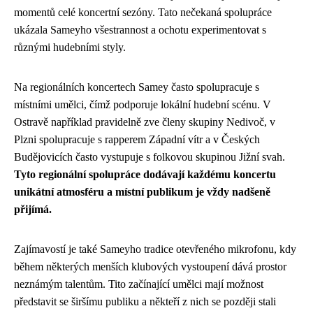
momentů celé koncertní sezóny. Tato nečekaná spolupráce
ukázala Sameyho všestrannost a ochotu experimentovat s
různými hudebními styly.
Na regionálních koncertech Samey často spolupracuje s
místními umělci, čímž podporuje lokální hudební scénu. V
Ostravě například pravidelně zve členy skupiny Nedivoč, v
Plzni spolupracuje s rapperem Západní vítr a v Českých
Budějovicích často vystupuje s folkovou skupinou Jižní svah.
Tyto regionální spolupráce dodávají každému koncertu
unikátní atmosféru a místní publikum je vždy nadšeně
přijímá.
Zajímavostí je také Sameyho tradice otevřeného mikrofonu, kdy
během některých menších klubových vystoupení dává prostor
neznámým talentům. Tito začínající umělci mají možnost
představit se širšímu publiku a někteří z nich se později stali