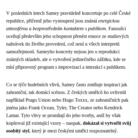
V posledních letech Samey pravidelně koncertuje po celé České
republice, přičemž jeho vystoupení jsou známá
energickou
atmosférou a bezprostředním kontaktem s publikem
. Fanoušci
oceňují především jeho schopnost přenést emoce ze studiových
nahrávek do živého provedení, což není u všech interpretů
samozřejmostí. Sameyho koncerty nejsou jen o reprodukci
známých skladeb, ale o vytvoření jedinečného zážitku, kde se
mísí připravený program s improvizací a interakcí s publikem.
Co se týče hudebních vlivů, Samey často zmiňuje inspiraci jak
zahraniční, tak domácí scénou. Z českých umělců ho ovlivnili
například Prago Union nebo Hugo Toxxx, ze zahraničních pak
jména jako Frank Ocean, Tyler, The Creator nebo Kendrick
Lamar. Tyto vlivy se promítají do jeho tvorby, aniž by však
kopíroval již existující vzory – naopak,
dokázal si vytvořit svůj
osobitý styl
, který je mezi českými umělci rozpoznatelný.