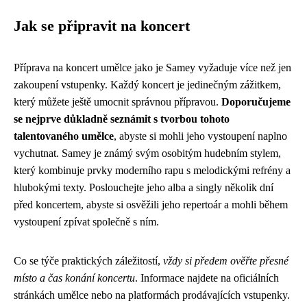
Jak se připravit na koncert
Příprava na koncert umělce jako je Samey vyžaduje více než jen
zakoupení vstupenky. Každý koncert je jedinečným zážitkem,
který můžete ještě umocnit správnou přípravou.
Doporučujeme
se nejprve důkladně seznámit s tvorbou tohoto
talentovaného umělce
, abyste si mohli jeho vystoupení naplno
vychutnat. Samey je známý svým osobitým hudebním stylem,
který kombinuje prvky moderního rapu s melodickými refrény a
hlubokými texty. Poslouchejte jeho alba a singly několik dní
před koncertem, abyste si osvěžili jeho repertoár a mohli během
vystoupení zpívat společně s ním.
Co se týče praktických záležitostí,
vždy si předem ověřte přesné
místo a čas konání koncertu
. Informace najdete na oficiálních
stránkách umělce nebo na platformách prodávajících vstupenky.