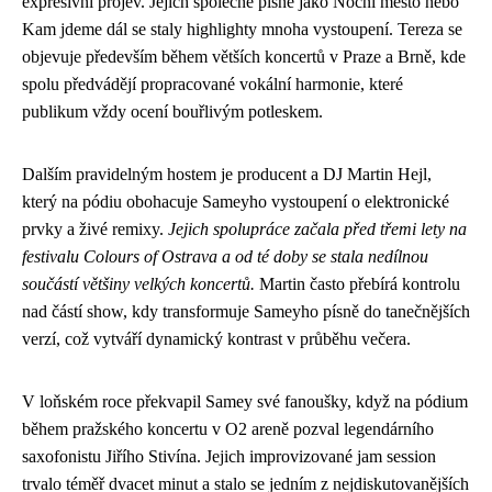
expresivní projev. Jejich společné písně jako Noční město nebo
Kam jdeme dál se staly highlighty mnoha vystoupení. Tereza se
objevuje především během větších koncertů v Praze a Brně, kde
spolu předvádějí propracované vokální harmonie, které
publikum vždy ocení bouřlivým potleskem.
Dalším pravidelným hostem je producent a DJ Martin Hejl,
který na pódiu obohacuje Sameyho vystoupení o elektronické
prvky a živé remixy.
Jejich spolupráce začala před třemi lety na
festivalu Colours of Ostrava a od té doby se stala nedílnou
součástí většiny velkých koncertů.
Martin často přebírá kontrolu
nad částí show, kdy transformuje Sameyho písně do tanečnějších
verzí, což vytváří dynamický kontrast v průběhu večera.
V loňském roce překvapil Samey své fanoušky, když na pódium
během pražského koncertu v O2 areně pozval legendárního
saxofonistu Jiřího Stivína. Jejich improvizované jam session
trvalo téměř dvacet minut a stalo se jedním z nejdiskutovanějších