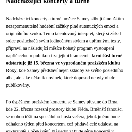
Nadcházející koncerty a turné
Nadcházející koncerty a turné umělce Samey slibují fanouškům
nezapomenutelné hudební zážitky plné autentických emocí a
originálního zvuku. Tento talentovaný interpret, který si získal
srdce posluchačů svým jedinečným stylem a upřímnými texty,
připravil na následující měsíce bohatý program vystoupení
napříč celou republikou i za jejími hranicemi.
Jarní část turné
odstartuje již 15. března ve vyprodaném pražském klubu
Roxy
, kde Samey představí nejen skladby ze svého posledního
alba, ale také několik novinek, které doposud nebyly nikde
publikovány.
Po úspěšném pražském koncertu se Samey přesune do Brna,
kde 22. března rozezní prostory klubu Fléda. Brněnští fanoušci
se mohou těšit na speciálního hosta večera, jehož jméno bude
odhaleno týden před koncertem, což přidává celé události na
exkluzivitě a očekávání. Následovat bude série koncertů v