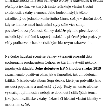
Charakteristickým rysem Sameyho tvorby je
autenticita a osobní
přístup k textům
, ve kterých často reflektuje vlastní životní
zkušenosti, vztahy a emoce. Jeho hudební styl je těžko
zařaditelný do jednoho konkrétního žánru, což je v dnešní době,
kdy se hranice mezi hudebními styly stále více stírají,
považováno za přednost. Samey dokáže plynule přecházet od
melodických refrénů k rapovým slokám, přičemž jeho projev je
vždy podbarven charakteristickým hlasovým zabarvením.
Na české hudební scéně se Samey výrazněji prosadil díky
spolupráci s producentem Cehou, se kterým vytvořil několik
úspěšných skladeb.
Jeho debutové EP Náhodou z roku 2019
zaznamenalo pozitivní ohlas jak u fanoušků, tak u hudebních
kritiků. Následovalo album Supr děcka, které jen potvrdilo jeho
rostoucí popularitu a umělecký vývoj. Texty na tomto albu se
vyznačují upřímností a nebojí se dotknout i citlivějších témat
jako jsou mezilidské vztahy, úzkosti či hledání vlastní identity v
moderním světě.