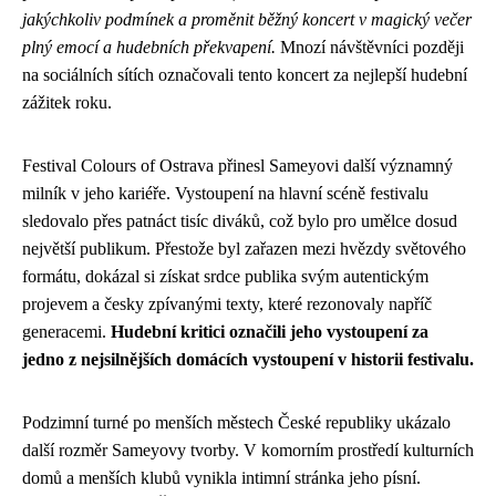
jakýchkoliv podmínek a proměnit běžný koncert v magický večer
plný emocí a hudebních překvapení.
Mnozí návštěvníci později
na sociálních sítích označovali tento koncert za nejlepší hudební
zážitek roku.
Festival Colours of Ostrava přinesl Sameyovi další významný
milník v jeho kariéře. Vystoupení na hlavní scéně festivalu
sledovalo přes patnáct tisíc diváků, což bylo pro umělce dosud
největší publikum. Přestože byl zařazen mezi hvězdy světového
formátu, dokázal si získat srdce publika svým autentickým
projevem a česky zpívanými texty, které rezonovaly napříč
generacemi.
Hudební kritici označili jeho vystoupení za
jedno z nejsilnějších domácích vystoupení v historii festivalu.
Podzimní turné po menších městech České republiky ukázalo
další rozměr Sameyovy tvorby. V komorním prostředí kulturních
domů a menších klubů vynikla intimní stránka jeho písní.