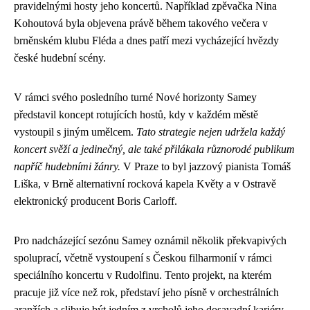
pravidelnými hosty jeho koncertů. Například zpěvačka Nina
Kohoutová byla objevena právě během takového večera v
brněnském klubu Fléda a dnes patří mezi vycházející hvězdy
české hudební scény.
V rámci svého posledního turné Nové horizonty Samey
představil koncept rotujících hostů, kdy v každém městě
vystoupil s jiným umělcem.
Tato strategie nejen udržela každý
koncert svěží a jedinečný, ale také přilákala různorodé publikum
napříč hudebními žánry.
V Praze to byl jazzový pianista Tomáš
Liška, v Brně alternativní rocková kapela Květy a v Ostravě
elektronický producent Boris Carloff.
Pro nadcházející sezónu Samey oznámil několik překvapivých
spoluprací, včetně vystoupení s Českou filharmonií v rámci
speciálního koncertu v Rudolfinu. Tento projekt, na kterém
pracuje již více než rok, představí jeho písně v orchestrálních
aranžích a slibuje být jedním z vrcholů jeho dosavadní kariéry.