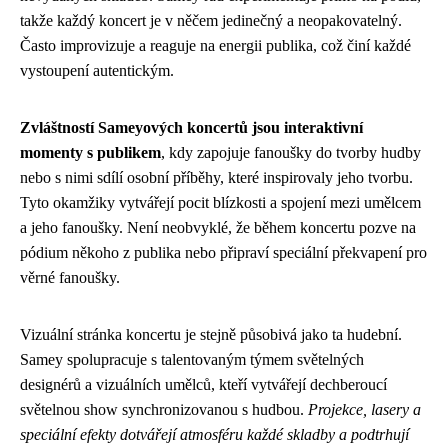
takže každý koncert je v něčem jedinečný a neopakovatelný.
Často improvizuje a reaguje na energii publika, což činí každé
vystoupení autentickým.
Zvláštností Sameyových koncertů jsou interaktivní
momenty s publikem
, kdy zapojuje fanoušky do tvorby hudby
nebo s nimi sdílí osobní příběhy, které inspirovaly jeho tvorbu.
Tyto okamžiky vytvářejí pocit blízkosti a spojení mezi umělcem
a jeho fanoušky. Není neobvyklé, že během koncertu pozve na
pódium někoho z publika nebo připraví speciální překvapení pro
věrné fanoušky.
Vizuální stránka koncertu je stejně působivá jako ta hudební.
Samey spolupracuje s talentovaným týmem světelných
designérů a vizuálních umělců, kteří vytvářejí dechberoucí
světelnou show synchronizovanou s hudbou.
Projekce, lasery a
speciální efekty dotvářejí atmosféru každé skladby a podtrhují