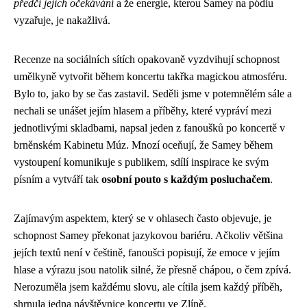
předčí jejich očekávání
a že energie, kterou Samey na pódiu
vyzařuje, je nakažlivá.
Recenze na sociálních sítích opakovaně vyzdvihují schopnost
umělkyně vytvořit během koncertu takřka magickou atmosféru.
Bylo to, jako by se čas zastavil. Seděli jsme v potemnělém sále a
nechali se unášet jejím hlasem a příběhy, které vypráví mezi
jednotlivými skladbami, napsal jeden z fanoušků po koncertě v
brněnském Kabinetu Múz. Mnozí oceňují, že Samey během
vystoupení komunikuje s publikem, sdílí inspirace ke svým
písním a vytváří tak
osobní pouto s každým posluchačem
.
Zajímavým aspektem, který se v ohlasech často objevuje, je
schopnost Samey překonat jazykovou bariéru. Ačkoliv většina
jejích textů není v češtině, fanoušci popisují, že emoce v jejím
hlase a výrazu jsou natolik silné, že přesně chápou, o čem zpívá.
Nerozuměla jsem každému slovu, ale cítila jsem každý příběh,
shrnula jedna návštěvnice koncertu ve Zlíně.