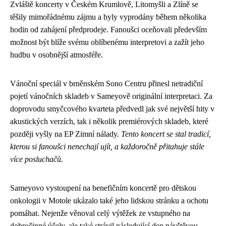
Zvláště koncerty v Českém Krumlově, Litomyšli a Zlíně se
těšily mimořádnému zájmu a byly vyprodány během několika
hodin od zahájení předprodeje. Fanoušci oceňovali především
možnost být blíže svému oblíbenému interpretovi a zažít jeho
hudbu v osobnější atmosféře.
Vánoční speciál v brněnském Sono Centru přinesl netradiční
pojetí vánočních skladeb v Sameyově originální interpretaci. Za
doprovodu smyčcového kvarteta předvedl jak své největší hity v
akustických verzích, tak i několik premiérových skladeb, které
později vyšly na EP Zimní nálady.
Tento koncert se stal tradicí,
kterou si fanoušci nenechají ujít, a každoročně přitahuje stále
více posluchačů.
Sameyovo vystoupení na benefičním koncertě pro dětskou
onkologii v Motole ukázalo také jeho lidskou stránku a ochotu
pomáhat. Nejenže věnoval celý výtěžek ze vstupného na
dobročinné účely, ale také strávil následující den návštěvou