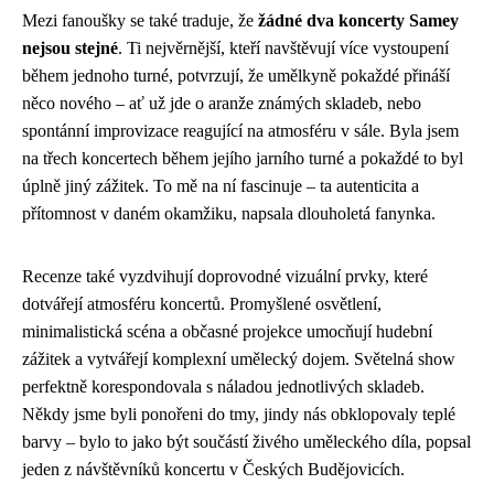
Mezi fanoušky se také traduje, že
žádné dva koncerty Samey
nejsou stejné
. Ti nejvěrnější, kteří navštěvují více vystoupení
během jednoho turné, potvrzují, že umělkyně pokaždé přináší
něco nového – ať už jde o aranže známých skladeb, nebo
spontánní improvizace reagující na atmosféru v sále. Byla jsem
na třech koncertech během jejího jarního turné a pokaždé to byl
úplně jiný zážitek. To mě na ní fascinuje – ta autenticita a
přítomnost v daném okamžiku, napsala dlouholetá fanynka.
Recenze také vyzdvihují doprovodné vizuální prvky, které
dotvářejí atmosféru koncertů. Promyšlené osvětlení,
minimalistická scéna a občasné projekce umocňují hudební
zážitek a vytvářejí komplexní umělecký dojem. Světelná show
perfektně korespondovala s náladou jednotlivých skladeb.
Někdy jsme byli ponořeni do tmy, jindy nás obklopovaly teplé
barvy – bylo to jako být součástí živého uměleckého díla, popsal
jeden z návštěvníků koncertu v Českých Budějovicích.