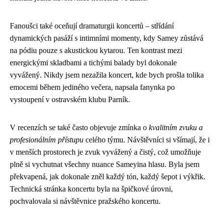
Fanoušci také oceňují dramaturgii koncertů – střídání
dynamických pasáží s intimními momenty, kdy Samey zůstává
na pódiu pouze s akustickou kytarou. Ten kontrast mezi
energickými skladbami a tichými balady byl dokonale
vyvážený. Nikdy jsem nezažila koncert, kde bych prošla tolika
emocemi během jediného večera, napsala fanynka po
vystoupení v ostravském klubu Parník.
V recenzích se také často objevuje zmínka o
kvalitním zvuku a
profesionálním přístupu
celého týmu. Návštěvníci si všímají, že i
v menších prostorech je zvuk vyvážený a čistý, což umožňuje
plně si vychutnat všechny nuance Sameyina hlasu. Byla jsem
překvapená, jak dokonale zněl každý tón, každý šepot i výkřik.
Technická stránka koncertu byla na špičkové úrovni,
pochvalovala si návštěvnice pražského koncertu.