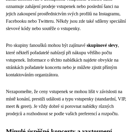
oznamuje zahájení prodeje vstupenek nebo poslední šanci na
jejich zakoupení prostřednictvím svých profilů na Instagramu,
Facebooku nebo Twitteru. Někdy jsou zde také sdíleny speciální
slevové kódy nebo soutěže o vstupenky.
Pro skupiny fanoušků mohou být zajímavé
skupinové slevy
,
které někteří pořadatelé nabízejí při nákupu většího počtu
vstupenek. Informace o těchto nabídkách najdete obvykle na
stránkách pořadatele koncertu nebo je můžete zjistit přímým
kontaktováním organizátora.
Nezapomeňte, že ceny vstupenek se mohou lišit v závislosti na
místě konání, prestiži události a typu vstupenky (standardní, VIP,
meet & greet). Je vždy dobré si porovnat nabídky různých
prodejců a rozhodnout se podle vašich preferencí a rozpočtu.
Minulé úspěšné koncerty a vystoupení