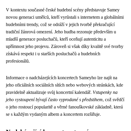
V kontextu současné české hudební scény představuje Samey
novou generaci umělců, kteří vyrůstali s internetem a globálními
hudebními trendy, což se odráží v jejich tvorbě překračující
tradiční žánrová omezení. Jeho hudba rezonuje především u
mladší generace posluchačů, kteří oceňují autenticitu a
upřímnost jeho projevu. Zároveň si však díky kvalitě své tvorby
získává respekt i u starších posluchačů a hudebních
profesionálů.
Informace o nadcházejících koncertech Sameyho lze najít na
jeho oficiálních sociálních sítích nebo webových stránkách, kde
pravidelně aktualizuje svůj koncertní kalendář.
Vstupenky na
jeho vystoupení bývají často vyprodané s předstihem
, což svědčí
o jeho rostoucí popularitě a věrné fanouškovské základně, která
se s každým vydaným albem a koncertem rozšiřuje.