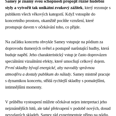
Samey je známý svou schopností propojit různé hudební
styly a vytvořit tak unikátní zvukový zážitek
, který rezonuje s
publikem všech věkových kategorií. Když vstoupíte do
koncertního prostoru, okamžitě pocítíte vzrušení, které
prostupuje davem v očekávání toho, co přijde.
Na začátku koncertu obvykle Samey vstupuje na pódium za
doprovodu tlumených světel a postupně narůstající hudby, která
buduje napětí. Jeho charakteristický vstup je často doprovázen
speciálními vizuálními efekty, které umocňují celkový dojem.
První skladby bývají energické, aby navodily správnou
atmosféru a dostaly publikum do nálady
. Samey mistrně pracuje
s dynamikou koncertu, střídá rychlejší skladby s pomalejšími,
intimnějšími momenty.
V průběhu vystoupení můžete očekávat nejen interpretaci jeho
nejznámějších hitů, ale také překvapení v podobě nových, dosud
nevydaných skladeb. Samey rád experimentuje přímo na pódiu,