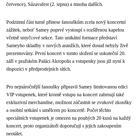
července), Sázavafest (2. srpna) a mnoha dalších.
Podzimní část turné přinese fanouškům zcela nový koncertní
zážitek, neboť Samey poprvé vystoupí s rozšířenou kapelou
včetně smyčcové sekce. Tato unikátní formace představí
Sameyho skladby v nových aranžích, které dosud nebyly živě
prezentovány. První koncert v tomto složení se uskuteční 20.
září v pražském Paláci Akropolis a vstupenky jsou již nyní k
dispozici v předprodejních sítích.
Pro nejnáročnější fanoušky připravil Samey limitovanou edici
VIP vstupenek, které kromě vstupu na koncert zahrnují také
exkluzivní merchandise, možnost zúčastnit se zvukové zkoušky
a osobní setkání s umělcem po koncertě. Počet těchto
speciálních vstupenek je omezen na pouhých 20 kusů na každý
koncert, proto organizátoři doporučují s jejich zakoupením
neotálet.