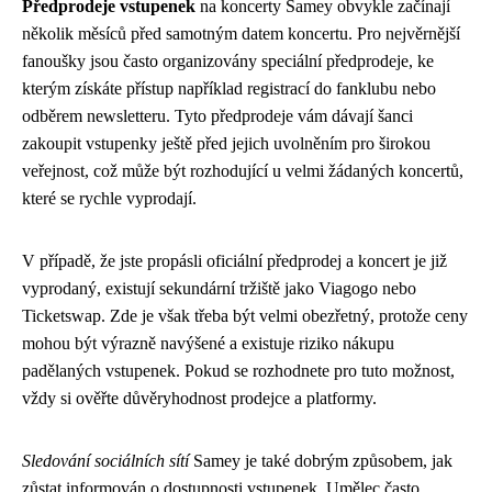
Předprodeje vstupenek
na koncerty Samey obvykle začínají
několik měsíců před samotným datem koncertu. Pro nejvěrnější
fanoušky jsou často organizovány speciální předprodeje, ke
kterým získáte přístup například registrací do fanklubu nebo
odběrem newsletteru. Tyto předprodeje vám dávají šanci
zakoupit vstupenky ještě před jejich uvolněním pro širokou
veřejnost, což může být rozhodující u velmi žádaných koncertů,
které se rychle vyprodají.
V případě, že jste propásli oficiální předprodej a koncert je již
vyprodaný, existují sekundární tržiště jako Viagogo nebo
Ticketswap. Zde je však třeba být velmi obezřetný, protože ceny
mohou být výrazně navýšené a existuje riziko nákupu
padělaných vstupenek. Pokud se rozhodnete pro tuto možnost,
vždy si ověřte důvěryhodnost prodejce a platformy.
Sledování sociálních sítí
Samey je také dobrým způsobem, jak
zůstat informován o dostupnosti vstupenek. Umělec často