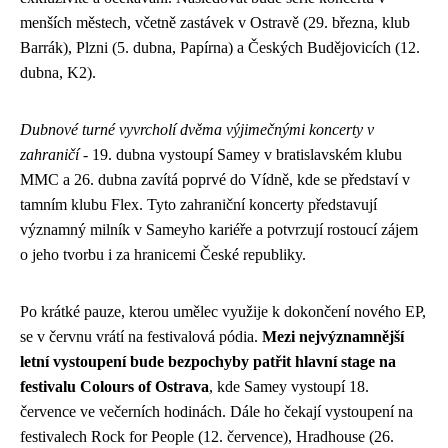
menších městech, včetně zastávek v Ostravě (29. března, klub
Barrák), Plzni (5. dubna, Papírna) a Českých Budějovicích (12.
dubna, K2).
Dubnové turné vyvrcholí dvěma výjimečnými koncerty v
zahraničí
- 19. dubna vystoupí Samey v bratislavském klubu
MMC a 26. dubna zavítá poprvé do Vídně, kde se představí v
tamním klubu Flex. Tyto zahraniční koncerty představují
významný milník v Sameyho kariéře a potvrzují rostoucí zájem
o jeho tvorbu i za hranicemi České republiky.
Po krátké pauze, kterou umělec využije k dokončení nového EP,
se v červnu vrátí na festivalová pódia.
Mezi nejvýznamnější
letní vystoupení bude bezpochyby patřit hlavní stage na
festivalu Colours of Ostrava
, kde Samey vystoupí 18.
července ve večerních hodinách. Dále ho čekají vystoupení na
festivalech Rock for People (12. července), Hradhouse (26.