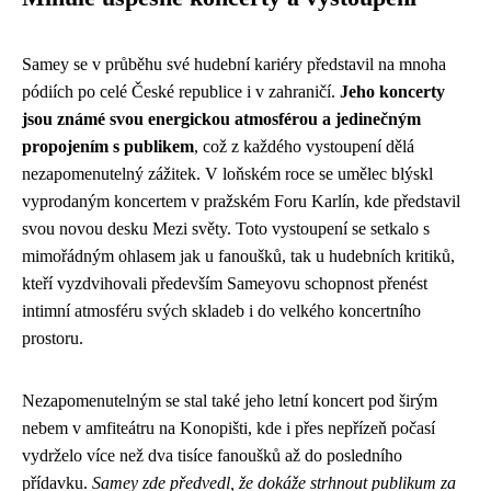
Samey se v průběhu své hudební kariéry představil na mnoha
pódiích po celé České republice i v zahraničí.
Jeho koncerty
jsou známé svou energickou atmosférou a jedinečným
propojením s publikem
, což z každého vystoupení dělá
nezapomenutelný zážitek. V loňském roce se umělec blýskl
vyprodaným koncertem v pražském Foru Karlín, kde představil
svou novou desku Mezi světy. Toto vystoupení se setkalo s
mimořádným ohlasem jak u fanoušků, tak u hudebních kritiků,
kteří vyzdvihovali především Sameyovu schopnost přenést
intimní atmosféru svých skladeb i do velkého koncertního
prostoru.
Nezapomenutelným se stal také jeho letní koncert pod širým
nebem v amfiteátru na Konopišti, kde i přes nepřízeň počasí
vydrželo více než dva tisíce fanoušků až do posledního
přídavku.
Samey zde předvedl, že dokáže strhnout publikum za