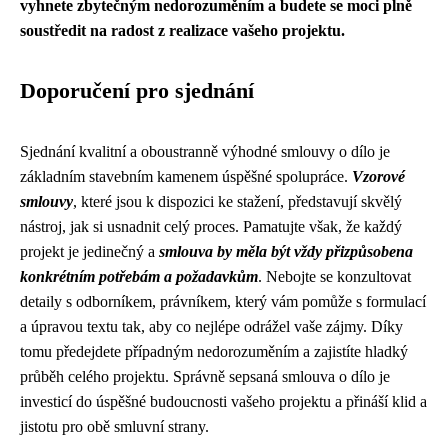
vyhnete zbytečným nedorozuměním a budete se moci plně
soustředit na radost z realizace vašeho projektu.
Doporučení pro sjednání
Sjednání kvalitní a oboustranně výhodné smlouvy o dílo je
základním stavebním kamenem úspěšné spolupráce.
Vzorové
smlouvy
, které jsou k dispozici ke stažení, představují skvělý
nástroj, jak si usnadnit celý proces. Pamatujte však, že každý
projekt je jedinečný a
smlouva by měla být vždy přizpůsobena
konkrétním potřebám a požadavkům
. Nebojte se konzultovat
detaily s odborníkem, právníkem, který vám pomůže s formulací
a úpravou textu tak, aby co nejlépe odrážel vaše zájmy. Díky
tomu předejdete případným nedorozuměním a zajistíte hladký
průběh celého projektu. Správně sepsaná smlouva o dílo je
investicí do úspěšné budoucnosti vašeho projektu a přináší klid a
jistotu pro obě smluvní strany.