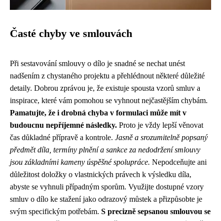
Časté chyby ve smlouvách
Při sestavování smlouvy o dílo je snadné se nechat unést
nadšením z chystaného projektu a přehlédnout některé důležité
detaily. Dobrou zprávou je, že existuje spousta vzorů smluv a
inspirace, které vám pomohou se vyhnout nejčastějším chybám.
Pamatujte, že i drobná chyba v formulaci může mít v
budoucnu nepříjemné následky.
Proto je vždy lepší věnovat
čas důkladné přípravě a kontrole.
Jasně a srozumitelně popsaný
předmět díla, termíny plnění a sankce za nedodržení smlouvy
jsou základními kameny úspěšné spolupráce.
Nepodceňujte ani
důležitost doložky o vlastnických právech k výsledku díla,
abyste se vyhnuli případným sporům. Využijte dostupné vzory
smluv o dílo ke stažení jako odrazový můstek a přizpůsobte je
svým specifickým potřebám.
S precizně sepsanou smlouvou se