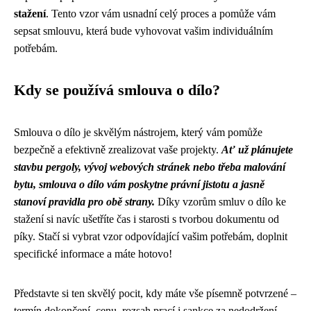
stažení
. Tento vzor vám usnadní celý proces a pomůže vám
sepsat smlouvu, která bude vyhovovat vašim individuálním
potřebám.
Kdy se používá smlouva o dílo?
Smlouva o dílo je skvělým nástrojem, který vám pomůže
bezpečně a efektivně zrealizovat vaše projekty.
Ať už plánujete
stavbu pergoly, vývoj webových stránek nebo třeba malování
bytu, smlouva o dílo vám poskytne právní jistotu a jasně
stanoví pravidla pro obě strany.
Díky vzorům smluv o dílo ke
stažení si navíc ušetříte čas i starosti s tvorbou dokumentu od
píky. Stačí si vybrat vzor odpovídající vašim potřebám, doplnit
specifické informace a máte hotovo!
Představte si ten skvělý pocit, kdy máte vše písemně potvrzené –
termín dokončení, cenu, rozsah prací i sankce za nedodržení