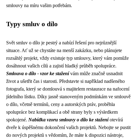
smlouvy na míru vašim potřebám.
Typy smluv o dílo
Svět smluv o dílo je pestrý a nabízí řešení pro nejrůznější
situace. Ať už se chystáte na menší zakázku, nebo plánujete
rozsáhlý projekt, vždy existuje typ smlouvy, který vám pomůže
dosáhnout vašich cílů a zajistí hladký průběh spolupráce.
Smlouva o dílo - vzor ke stažení
vám může značně usnadnit
život a ušetřit čas i starosti. Představte si například nadšeného
fotografa, který se domlouvá s majitelem restaurace na nafocení
jídelního lístku. Díky jasně stanoveným podmínkám ve smlouvě
o dílo, včetně termínů, ceny a autorských práv, proběhla
spolupráce bez komplikací a obě strany byly s výsledkem
spokojené.
Nabídka vzoru smlouvy o dílo ke stažení
otevírá
dveře k úspěšnému dokončení vašich projektů. Nebojte se pustit
do nových projektů s vědomím, že máte k dispozici nástroje,