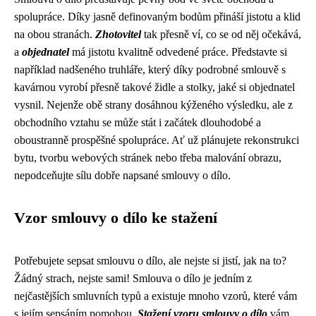
spolupráce. Díky jasně definovaným bodům přináší jistotu a klid
na obou stranách.
Zhotovitel
tak přesně ví, co se od něj očekává,
a
objednatel
má jistotu kvalitně odvedené práce. Představte si
například nadšeného truhláře, který díky podrobné smlouvě s
kavárnou vyrobí přesně takové židle a stolky, jaké si objednatel
vysnil. Nejenže obě strany dosáhnou kýženého výsledku, ale z
obchodního vztahu se může stát i začátek dlouhodobé a
oboustranně prospěšné spolupráce. Ať už plánujete rekonstrukci
bytu, tvorbu webových stránek nebo třeba malování obrazu,
nepodceňujte sílu dobře napsané smlouvy o dílo.
Vzor smlouvy o dílo ke stažení
Potřebujete sepsat smlouvu o dílo, ale nejste si jistí, jak na to?
Žádný strach, nejste sami! Smlouva o dílo je jedním z
nejčastějších smluvních typů a existuje mnoho vzorů, které vám
s jejím sepsáním pomohou.
Stažení vzoru smlouvy o dílo
vám