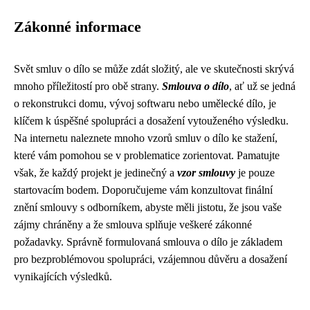
Zákonné informace
Svět smluv o dílo se může zdát složitý, ale ve skutečnosti skrývá
mnoho příležitostí pro obě strany.
Smlouva o dílo
, ať už se jedná
o rekonstrukci domu, vývoj softwaru nebo umělecké dílo, je
klíčem k úspěšné spolupráci a dosažení vytouženého výsledku.
Na internetu naleznete mnoho vzorů smluv o dílo ke stažení,
které vám pomohou se v problematice zorientovat. Pamatujte
však, že každý projekt je jedinečný a
vzor smlouvy
je pouze
startovacím bodem. Doporučujeme vám konzultovat finální
znění smlouvy s odborníkem, abyste měli jistotu, že jsou vaše
zájmy chráněny a že smlouva splňuje veškeré zákonné
požadavky. Správně formulovaná smlouva o dílo je základem
pro bezproblémovou spolupráci, vzájemnou důvěru a dosažení
vynikajících výsledků.