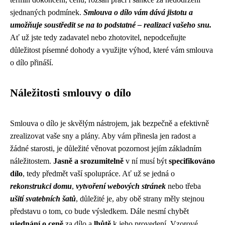
sjednaných podmínek.
Smlouva o dílo vám dává jistotu a
umožňuje soustředit se na to podstatné – realizaci vašeho snu.
Ať už jste tedy zadavatel nebo zhotovitel, nepodceňujte
důležitost písemné dohody a využijte výhod, které vám smlouva
o dílo přináší.
Náležitosti smlouvy o dílo
Smlouva o dílo je skvělým nástrojem, jak bezpečně a efektivně
zrealizovat vaše sny a plány. Aby vám přinesla jen radost a
žádné starosti, je důležité věnovat pozornost jejím základním
náležitostem.
Jasně a srozumitelně
v ní musí být
specifikováno
dílo
, tedy předmět vaší spolupráce. Ať už se jedná o
rekonstrukci domu
,
vytvoření webových stránek
nebo třeba
ušití svatebních šatů
, důležité je, aby obě strany měly stejnou
představu o tom, co bude výsledkem. Dále nesmí chybět
ujednání o ceně
za dílo a
lhůtě
k jeho provedení. Vzorové