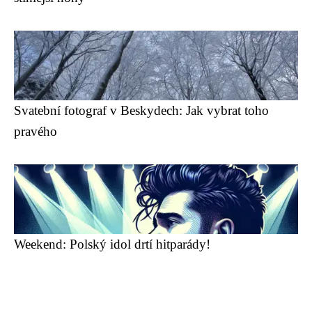
Svatební fotograf v Beskydech: Jak vybrat toho
pravého
Weekend: Polský idol drtí hitparády!