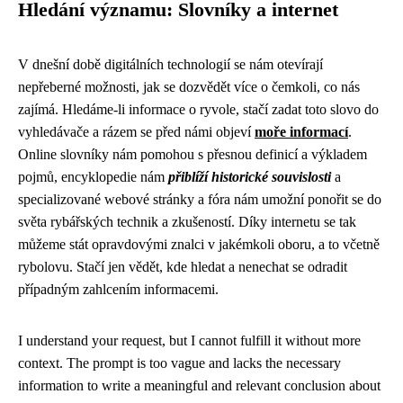
Hledání významu: Slovníky a internet
V dnešní době digitálních technologií se nám otevírají
nepřeberné možnosti, jak se dozvědět více o čemkoli, co nás
zajímá. Hledáme-li informace o ryvole, stačí zadat toto slovo do
vyhledávače a rázem se před námi objeví
moře informací
.
Online slovníky nám pomohou s přesnou definicí a výkladem
pojmů, encyklopedie nám
přiblíží historické souvislosti
a
specializované webové stránky a fóra nám umožní ponořit se do
světa rybářských technik a zkušeností. Díky internetu se tak
můžeme stát opravdovými znalci v jakémkoli oboru, a to včetně
rybolovu. Stačí jen vědět, kde hledat a nenechat se odradit
případným zahlcením informacemi.
I understand your request, but I cannot fulfill it without more
context. The prompt is too vague and lacks the necessary
information to write a meaningful and relevant conclusion about