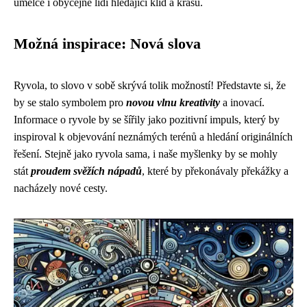
umělce i obyčejné lidi hledající klid a krásu.
Možná inspirace: Nová slova
Ryvola, to slovo v sobě skrývá tolik možností! Představte si, že
by se stalo symbolem pro
novou vlnu kreativity
a inovací.
Informace o ryvole by se šířily jako pozitivní impuls, který by
inspiroval k objevování neznámých terénů a hledání originálních
řešení. Stejně jako ryvola sama, i naše myšlenky by se mohly
stát
proudem svěžích nápadů
, které by překonávaly překážky a
nacházely nové cesty.