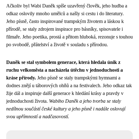
Ačkoliv byl Wabi Daněk spíše uzavřený člověk, jeho hudba a
odkaz oslovily mnoho umělců a našly si cestu i do literatury.
Jeho písně, často inspirované trampským životem a láskou k
přírodě, se staly zdrojem inspirace pro básníky, spisovatele i
filmaře. Jeho poetika, prostá a přitom hluboká, rezonuje s touhou
po svobodě, přátelství a životě v souladu s přírodou.
Daněk se stal symbolem generace, která hledala únik z
ruchu velkoměsta a nacházela útěchu v jednoduchosti a
kráse přírody.
Jeho písně se staly trampskými hymnami a
dodnes znějí u táborových ohňů a na festivalech. Jeho odkaz tak
žije dál a inspiruje další generace k hledání krásy a pravdy v
jednoduchosti života.
Wabiho Daněk a jeho tvorba se staly
nedílnou součástí české kultury a jeho písně i nadále oslovují
svou upřímností a nadčasovostí.