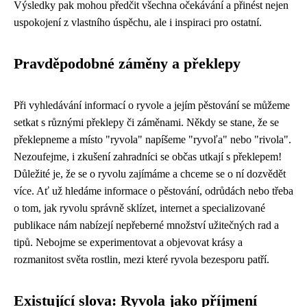
Výsledky pak mohou předčit všechna očekávání a přinést nejen
uspokojení z vlastního úspěchu, ale i inspiraci pro ostatní.
Pravděpodobné záměny a překlepy
Při vyhledávání informací o ryvole a jejím pěstování se můžeme
setkat s různými překlepy či záměnami. Někdy se stane, že se
překlepneme a místo "ryvola" napíšeme "ryvoľa" nebo "rivola".
Nezoufejme, i zkušení zahradníci se občas utkají s překlepem!
Důležité je, že se o ryvolu zajímáme a chceme se o ní dozvědět
více. Ať už hledáme informace o pěstování, odrůdách nebo třeba
o tom, jak ryvolu správně sklízet, internet a specializované
publikace nám nabízejí nepřeberné množství užitečných rad a
tipů. Nebojme se experimentovat a objevovat krásy a
rozmanitost světa rostlin, mezi které ryvola bezesporu patří.
Existující slova: Ryvola jako příjmení