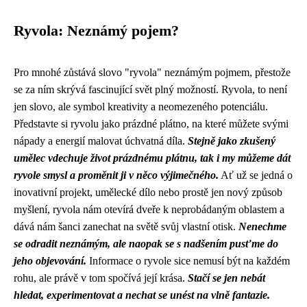
Ryvola: Neznámý pojem?
Pro mnohé zůstává slovo "ryvola" neznámým pojmem, přestože
se za ním skrývá fascinující svět plný možností. Ryvola, to není
jen slovo, ale symbol kreativity a neomezeného potenciálu.
Představte si ryvolu jako prázdné plátno, na které můžete svými
nápady a energií malovat úchvatná díla.
Stejně jako zkušený
umělec vdechuje život prázdnému plátnu, tak i my můžeme dát
ryvole smysl a proměnit ji v něco výjimečného.
Ať už se jedná o
inovativní projekt, umělecké dílo nebo prostě jen nový způsob
myšlení, ryvola nám otevírá dveře k neprobádaným oblastem a
dává nám šanci zanechat na světě svůj vlastní otisk.
Nenechme
se odradit neznámým, ale naopak se s nadšením pusťme do
jeho objevování.
Informace o ryvole sice nemusí být na každém
rohu, ale právě v tom spočívá její krása.
Stačí se jen nebát
hledat, experimentovat a nechat se unést na vlně fantazie.