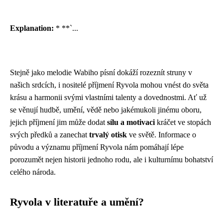
Explanation:
* **`...
Stejně jako melodie Wabiho písní dokáží rozeznít struny v
našich srdcích, i nositelé příjmení Ryvola mohou vnést do světa
krásu a harmonii svými vlastními talenty a dovednostmi. Ať už
se věnují hudbě, umění, vědě nebo jakémukoli jinému oboru,
jejich příjmení jim může dodat
sílu a motivaci
kráčet ve stopách
svých předků a zanechat
trvalý otisk
ve světě. Informace o
původu a významu příjmení Ryvola nám pomáhají lépe
porozumět nejen historii jednoho rodu, ale i kulturnímu bohatství
celého národa.
Ryvola v literatuře a umění?