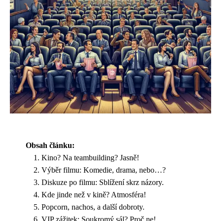
Obsah článku:
Kino? Na teambuilding? Jasně!
Výběr filmu: Komedie, drama, nebo…?
Diskuze po filmu: Sblížení skrz názory.
Kde jinde než v kině? Atmosféra!
Popcorn, nachos, a další dobroty.
VIP zážitek: Soukromý sál? Proč ne!