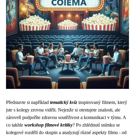
Představte si například
tematický kvíz
inspirovaný filmem, který
jste s kolegy zrovna viděli. Nejenže si otestujete znalosti, ale
zároveň podpoříte zdravou soutěživost a komunikaci v týmu. A
co takhle
workshop filmové kritiky
? Po zhlédnutí snímku se
kolegové rozdělí do skupin a analyzují různé aspekty filmu - od