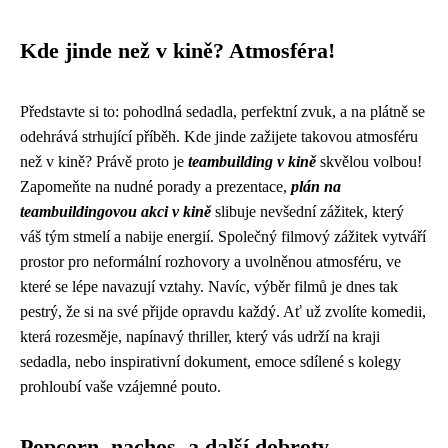
Kde jinde než v kině? Atmosféra!
Představte si to: pohodlná sedadla, perfektní zvuk, a na plátně se
odehrává strhující příběh. Kde jinde zažijete takovou atmosféru
než v kině? Právě proto je
teambuilding v kině
skvělou volbou!
Zapomeňte na nudné porady a prezentace,
plán na
teambuildingovou akci v kině
slibuje nevšední zážitek, který
váš tým stmelí a nabije energií. Společný filmový zážitek vytváří
prostor pro neformální rozhovory a uvolněnou atmosféru, ve
které se lépe navazují vztahy. Navíc, výběr filmů je dnes tak
pestrý, že si na své přijde opravdu každý. Ať už zvolíte komedii,
která rozesměje, napínavý thriller, který vás udrží na kraji
sedadla, nebo inspirativní dokument, emoce sdílené s kolegy
prohloubí vaše vzájemné pouto.
Popcorn, nachos, a další dobroty.