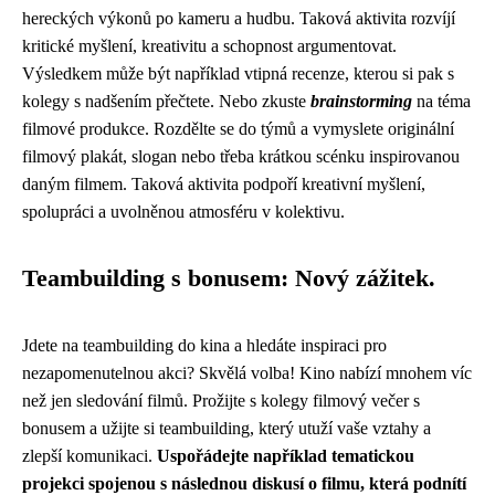
hereckých výkonů po kameru a hudbu. Taková aktivita rozvíjí
kritické myšlení, kreativitu a schopnost argumentovat.
Výsledkem může být například vtipná recenze, kterou si pak s
kolegy s nadšením přečtete. Nebo zkuste
brainstorming
na téma
filmové produkce. Rozdělte se do týmů a vymyslete originální
filmový plakát, slogan nebo třeba krátkou scénku inspirovanou
daným filmem. Taková aktivita podpoří kreativní myšlení,
spolupráci a uvolněnou atmosféru v kolektivu.
Teambuilding s bonusem: Nový zážitek.
Jdete na teambuilding do kina a hledáte inspiraci pro
nezapomenutelnou akci? Skvělá volba! Kino nabízí mnohem víc
než jen sledování filmů. Prožijte s kolegy filmový večer s
bonusem a užijte si teambuilding, který utuží vaše vztahy a
zlepší komunikaci.
Uspořádejte například tematickou
projekci spojenou s následnou diskusí o filmu, která podnítí