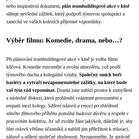
nebo inspirativní dokument,
plán teambuildingové akce v kině
slibuje nevšední zážitek, který podpoří týmovou spolupráci a
zanechá ve vašich kolezích příjemné vzpomínky.
Výběr filmu: Komedie, drama, nebo…?
Při plánování teambuildingové akce v kině je volba filmu
klíčová. Komedie rozesměje a uvolní atmosféru, což posílí
týmového ducha a kolegiální vztahy.
Společný smích boří
bariéry a vytváří nezapomenutelné zážitky, na které bude
váš tým rád vzpomínat.
Drama zase nabízí prostor k zamyšlení
a následné diskuzi, která prohloubí vzájemné porozumění a
empatii mezi kolegy.
Sdílení názorů a emocí po zhlédnutí
silného filmového příběhu pomáhá budovat důvěru a respekt v
pracovním kolektivu.
Ať už zvolíte žánr jakýkoli, důležité je, aby
film oslovil většinu účastníků a nabídl jim příležitost k relaxaci,
zábavě a sdílení společné zkušenosti. Nezapomeňte, že správně