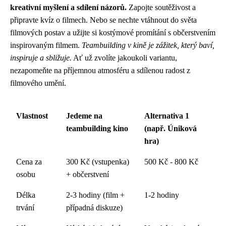
kreativní myšlení a sdílení názorů.
Zapojte soutěživost a
připravte kvíz o filmech. Nebo se nechte vtáhnout do světa
filmových postav a užijte si kostýmové promítání s občerstvením
inspirovaným filmem.
Teambuilding v kině je zážitek, který baví,
inspiruje a sbližuje.
Ať už zvolíte jakoukoli variantu,
nezapomeňte na příjemnou atmosféru a sdílenou radost z
filmového umění.
Vlastnost
Jedeme na
Alternativa 1
teambuilding kino
(např. Úniková
hra)
Cena za
300 Kč (vstupenka)
500 Kč - 800 Kč
osobu
+ občerstvení
Délka
2-3 hodiny (film +
1-2 hodiny
trvání
případná diskuze)