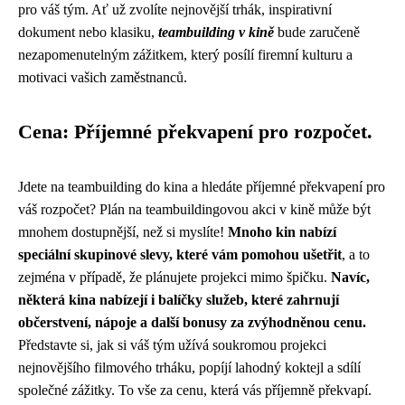
pro váš tým. Ať už zvolíte nejnovější trhák, inspirativní
dokument nebo klasiku,
teambuilding v kině
bude zaručeně
nezapomenutelným zážitkem, který posílí firemní kulturu a
motivaci vašich zaměstnanců.
Cena: Příjemné překvapení pro rozpočet.
Jdete na teambuilding do kina a hledáte příjemné překvapení pro
váš rozpočet? Plán na teambuildingovou akci v kině může být
mnohem dostupnější, než si myslíte!
Mnoho kin nabízí
speciální skupinové slevy, které vám pomohou ušetřit
, a to
zejména v případě, že plánujete projekci mimo špičku.
Navíc,
některá kina nabízejí i balíčky služeb, které zahrnují
občerstvení, nápoje a další bonusy za zvýhodněnou cenu.
Představte si, jak si váš tým užívá soukromou projekci
nejnovějšího filmového trháku, popíjí lahodný koktejl a sdílí
společné zážitky. To vše za cenu, která vás příjemně překvapí.