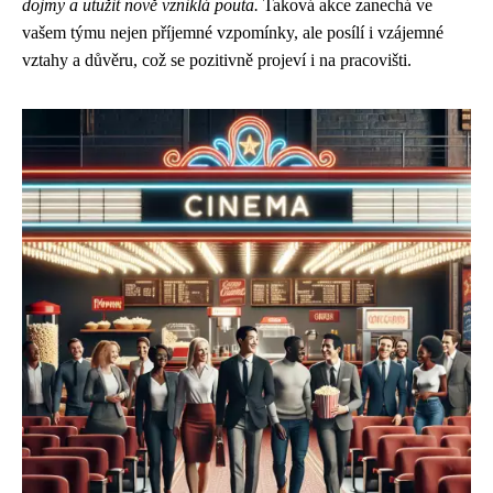
dojmy a utužit nově vzniklá pouta.
Taková akce zanechá ve
vašem týmu nejen příjemné vzpomínky, ale posílí i vzájemné
vztahy a důvěru, což se pozitivně projeví i na pracovišti.