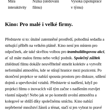
Míra
Nízká (sledování
Vysoká (spolupráce
interaktivity
filmu)
v týmu)
Kino: Pro malé i velké firmy.
Představte si to: útulné zatemněné prostředí, pohodlná sedadla a
strhující příběh na velkém plátně. Kino není jen místem pro
odpočinek, ale také skvělou volbou pro
teambuildingovou akci
,
ať už máte malou firmu nebo velký podnik.
Společný zážitek
zhlédnutí filmu dokáže neuvěřitelně stmelit kolektiv a vytvořit
neformální atmosféru, kde se stírají hranice mezi pozicemi. Po
skončení projekce se nabízí spousta prostoru pro diskuze, sdílení
dojmů a upevňování vztahů. Představte si nadšení, když po
projekci filmu o inovacích váš tým začne s nadšením rozvíjet
vlastní nápady! Nebo jak se po komedii uvolní atmosféra a
kolegové se sblíží díky společnému smíchu. Kino nabízí
nepřeberné množství žánrů a témat, stačí si jen vybrat to pravé