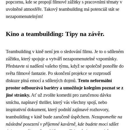
popcornu, kde se propojí filmové zážitky s pracovními tématy v
uvolněné atmosféře. Takový teambuilding má potenciál stát se
nezapomenutelným!
Kino a teambuilding: Tipy na závěr.
Teambuilding v kině není jen o sledování filmu. Je to o sdíleném
zážitku, který spojuje a vytváří nezapomenutelné vzpomínky.
Představte si nadšení vašeho týmu, když se společně ponoříte do
světa filmové fantazie. Po skončení projekce se rozproudí
diskuze plná emocí a sdílených dojmů.
Tento neformální
prostor odbourává bariéry a umožňuje kolegům poznat se z
jiné stránky.
Ať už zvolíte komedii pro zaručenou dávku
smíchu, napínavý thriller, který vás všechny spojí, nebo
inspirativní dokument, který podnítí zajímavé rozhovory,
teambuilding v kině bude zaručeně úspěchem.
Nezapomeňte na
následné posezení v příjemné kavárně, kde budete moci sdílet