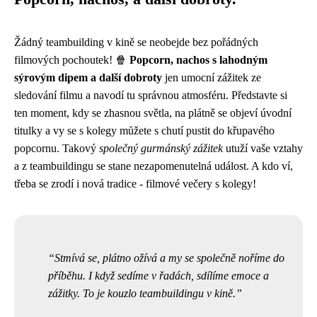
Žádný teambuilding v kině se neobejde bez pořádných
filmových pochoutek! 🍿
Popcorn, nachos s lahodným
sýrovým dipem a další dobroty
jen umocní zážitek ze
sledování filmu a navodí tu správnou atmosféru. Představte si
ten moment, kdy se zhasnou světla, na plátně se objeví úvodní
titulky a vy se s kolegy můžete s chutí pustit do křupavého
popcornu. Takový
společný gurmánský zážitek
utuží vaše vztahy
a z teambuildingu se stane nezapomenutelná událost. A kdo ví,
třeba se zrodí i nová tradice - filmové večery s kolegy!
Stmívá se, plátno ožívá a my se společně noříme do
příběhu. I když sedíme v řadách, sdílíme emoce a
zážitky. To je kouzlo teambuildingu v kině.