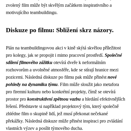
zvolený film může být skvělým začátkem inspirativního a
motivujícího teambuildingu.
Diskuze po filmu: Sblížení skrz názory.
Plán na teambuildingovou akci v kině skýtá skvělou příležitost
pro kolegy, jak se propojit i mimo pracovní prostředí.
Společné
sdílení filmového zážitku
otevírá dveře k neformálním
rozhovorům a uvolněné atmosféře, kde se stírají hranice mezi
pozicemi. Následná diskuze po filmu pak může přinést
nové
pohledy na dynamiku týmu
. Film může sloužit jako metafora
pro firemní kulturu nebo konkrétní projekty, čímž se otevírá
prostor pro
konstruktivní zpětnou vazbu
a hledání efektivnějších
řešení. Představte si například projektový tým, který společně
zhlédne film o skupině lidí, jež musí překonat nečekané
překážky. Následná diskuze může přinést inspiraci pro zvládání
vlastních výzev a posílit týmového ducha.