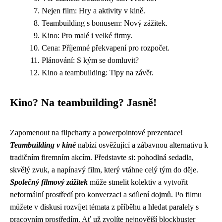
Nejen film: Hry a aktivity v kině.
Teambuilding s bonusem: Nový zážitek.
Kino: Pro malé i velké firmy.
Cena: Příjemné překvapení pro rozpočet.
Plánování: S kým se domluvit?
Kino a teambuilding: Tipy na závěr.
Kino? Na teambuilding? Jasně!
Zapomenout na flipcharty a powerpointové prezentace!
Teambuilding v kině
nabízí osvěžující a zábavnou alternativu k
tradičním firemním akcím. Představte si: pohodlná sedadla,
skvělý zvuk, a napínavý film, který vtáhne celý tým do děje.
Společný filmový zážitek
může stmelit kolektiv a vytvořit
neformální prostředí pro konverzaci a sdílení dojmů. Po filmu
můžete v diskusi rozvíjet témata z příběhu a hledat paralely s
pracovním prostředím. Ať už zvolíte nejnovější blockbuster