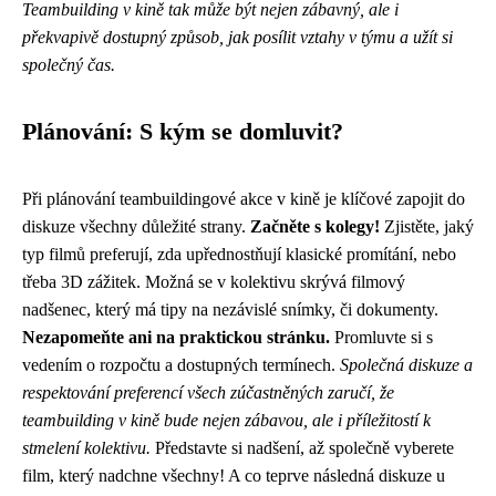
Teambuilding v kině tak může být nejen zábavný, ale i
překvapivě dostupný způsob, jak posílit vztahy v týmu a užít si
společný čas.
Plánování: S kým se domluvit?
Při plánování teambuildingové akce v kině je klíčové zapojit do
diskuze všechny důležité strany.
Začněte s kolegy!
Zjistěte, jaký
typ filmů preferují, zda upřednostňují klasické promítání, nebo
třeba 3D zážitek. Možná se v kolektivu skrývá filmový
nadšenec, který má tipy na nezávislé snímky, či dokumenty.
Nezapomeňte ani na praktickou stránku.
Promluvte si s
vedením o rozpočtu a dostupných termínech.
Společná diskuze a
respektování preferencí všech zúčastněných zaručí, že
teambuilding v kině bude nejen zábavou, ale i příležitostí k
stmelení kolektivu.
Představte si nadšení, až společně vyberete
film, který nadchne všechny! A co teprve následná diskuze u