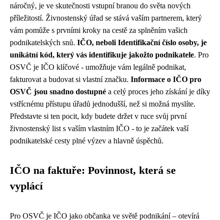
náročný, je ve skutečnosti vstupní branou do světa nových
příležitostí. Živnostenský úřad se stává vaším partnerem, který
vám pomůže s prvními kroky na cestě za splněním vašich
podnikatelských snů.
IČO, neboli Identifikační číslo osoby, je
unikátní kód, který vás identifikuje jakožto podnikatele
. Pro
OSVČ je IČO klíčové - umožňuje vám legálně podnikat,
fakturovat a budovat si vlastní značku.
Informace o IČO pro
OSVČ jsou snadno dostupné
a celý proces jeho získání je díky
vstřícnému přístupu úřadů jednodušší, než si možná myslíte.
Představte si ten pocit, kdy budete držet v ruce svůj první
živnostenský list s vaším vlastním IČO - to je začátek vaší
podnikatelské cesty plné výzev a hlavně úspěchů.
IČO na faktuře: Povinnost, která se
vyplácí
Pro OSVČ je IČO jako občanka ve světě podnikání – otevírá