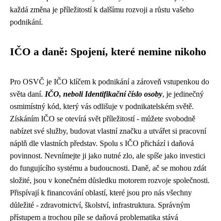
každá změna je příležitostí k dalšímu rozvoji a růstu vašeho
podnikání.
IČO a daně: Spojení, které nemine nikoho
Pro OSVČ je IČO klíčem k podnikání a zároveň vstupenkou do
světa daní.
IČO, neboli Identifikační číslo osoby
, je jedinečný
osmimístný kód, který vás odlišuje v podnikatelském světě.
Získáním IČO se otevírá svět příležitostí - můžete svobodně
nabízet své služby, budovat vlastní značku a utvářet si pracovní
náplň dle vlastních představ. Spolu s IČO přichází i daňová
povinnost. Nevnímejte ji jako nutné zlo, ale spíše jako investici
do fungujícího systému a budoucnosti. Daně, ač se mohou zdát
složité, jsou v konečném důsledku motorem rozvoje společnosti.
Přispívají k financování oblastí, které jsou pro nás všechny
důležité - zdravotnictví, školství, infrastruktura. Správným
přístupem a trochou píle se daňová problematika stává