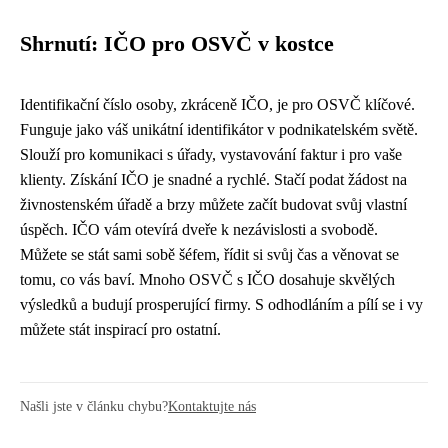
Shrnutí: IČO pro OSVČ v kostce
Identifikační číslo osoby, zkráceně IČO, je pro OSVČ klíčové.
Funguje jako váš unikátní identifikátor v podnikatelském světě.
Slouží pro komunikaci s úřady, vystavování faktur i pro vaše
klienty. Získání IČO je snadné a rychlé. Stačí podat žádost na
živnostenském úřadě a brzy můžete začít budovat svůj vlastní
úspěch. IČO vám otevírá dveře k nezávislosti a svobodě.
Můžete se stát sami sobě šéfem, řídit si svůj čas a věnovat se
tomu, co vás baví. Mnoho OSVČ s IČO dosahuje skvělých
výsledků a budují prosperující firmy. S odhodláním a pílí se i vy
můžete stát inspirací pro ostatní.
Našli jste v článku chybu?
Kontaktujte nás