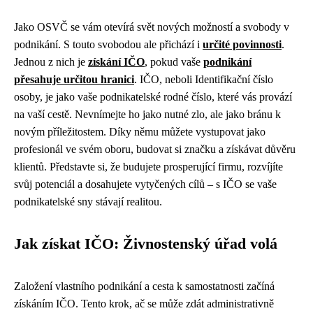
Jako OSVČ se vám otevírá svět nových možností a svobody v
podnikání. S touto svobodou ale přichází i
určité povinnosti
.
Jednou z nich je
získání IČO
, pokud vaše
podnikání
přesahuje určitou hranici
. IČO, neboli Identifikační číslo
osoby, je jako vaše podnikatelské rodné číslo, které vás provází
na vaší cestě. Nevnímejte ho jako nutné zlo, ale jako bránu k
novým příležitostem. Díky němu můžete vystupovat jako
profesionál ve svém oboru, budovat si značku a získávat důvěru
klientů. Představte si, že budujete prosperující firmu, rozvíjíte
svůj potenciál a dosahujete vytyčených cílů – s IČO se vaše
podnikatelské sny stávají realitou.
Jak získat IČO: Živnostenský úřad volá
Založení vlastního podnikání a cesta k samostatnosti začíná
získáním IČO. Tento krok, ač se může zdát administrativně