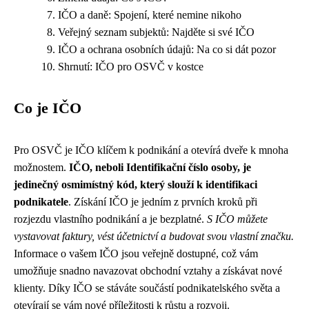
IČO a daně: Spojení, které nemine nikoho
Veřejný seznam subjektů: Najděte si své IČO
IČO a ochrana osobních údajů: Na co si dát pozor
Shrnutí: IČO pro OSVČ v kostce
Co je IČO
Pro OSVČ je IČO klíčem k podnikání a otevírá dveře k mnoha
možnostem.
IČO, neboli Identifikační číslo osoby, je
jedinečný osmimístný kód, který slouží k identifikaci
podnikatele
. Získání IČO je jedním z prvních kroků při
rozjezdu vlastního podnikání a je bezplatné.
S IČO můžete
vystavovat faktury, vést účetnictví a budovat svou vlastní značku.
Informace o vašem IČO jsou veřejně dostupné, což vám
umožňuje snadno navazovat obchodní vztahy a získávat nové
klienty. Díky IČO se stáváte součástí podnikatelského světa a
otevírají se vám nové příležitosti k růstu a rozvoji.