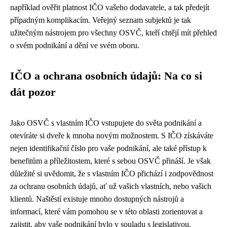
například ověřit platnost IČO vašeho dodavatele, a tak předejít
případným komplikacím. Veřejný seznam subjektů je tak
užitečným nástrojem pro všechny OSVČ, kteří chtějí mít přehled
o svém podnikání a dění ve svém oboru.
IČO a ochrana osobních údajů: Na co si
dát pozor
Jako OSVČ s vlastním IČO vstupujete do světa podnikání a
otevíráte si dveře k mnoha novým možnostem. S IČO získáváte
nejen identifikační číslo pro vaše podnikání, ale také přístup k
benefitům a příležitostem, které s sebou OSVČ přináší. Je však
důležité si uvědomit, že s vlastním IČO přichází i zodpovědnost
za ochranu osobních údajů, ať už vašich vlastních, nebo vašich
klientů. Naštěstí existuje mnoho dostupných nástrojů a
informací, které vám pomohou se v této oblasti zorientovat a
zajistit, aby vaše podnikání bylo v souladu s legislativou.