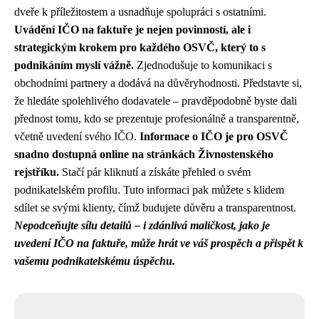
dveře k příležitostem a usnadňuje spolupráci s ostatními.
Uvádění IČO na faktuře je nejen povinností, ale i
strategickým krokem pro každého OSVČ, který to s
podnikáním myslí vážně.
Zjednodušuje to komunikaci s
obchodními partnery a dodává na důvěryhodnosti. Představte si,
že hledáte spolehlivého dodavatele – pravděpodobně byste dali
přednost tomu, kdo se prezentuje profesionálně a transparentně,
včetně uvedení svého IČO.
Informace o IČO je pro OSVČ
snadno dostupná online na stránkách Živnostenského
rejstříku.
Stačí pár kliknutí a získáte přehled o svém
podnikatelském profilu. Tuto informaci pak můžete s klidem
sdílet se svými klienty, čímž budujete důvěru a transparentnost.
Nepodceňujte sílu detailů – i zdánlivá maličkost, jako je
uvedení IČO na faktuře, může hrát ve váš prospěch a přispět k
vašemu podnikatelskému úspěchu.