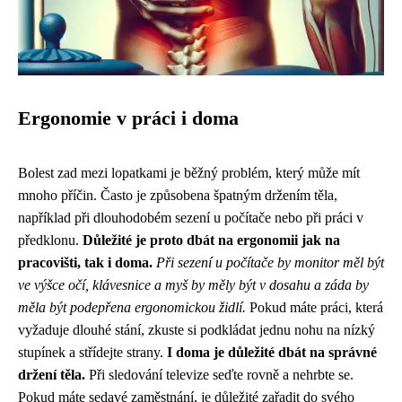
Ergonomie v práci i doma
Bolest zad mezi lopatkami je běžný problém, který může mít
mnoho příčin. Často je způsobena špatným držením těla,
například při dlouhodobém sezení u počítače nebo při práci v
předklonu.
Důležité je proto dbát na ergonomii jak na
pracovišti, tak i doma.
Při sezení u počítače by monitor měl být
ve výšce očí, klávesnice a myš by měly být v dosahu a záda by
měla být podepřena ergonomickou židlí.
Pokud máte práci, která
vyžaduje dlouhé stání, zkuste si podkládat jednu nohu na nízký
stupínek a střídejte strany.
I doma je důležité dbát na správné
držení těla.
Při sledování televize seďte rovně a nehrbte se.
Pokud máte sedavé zaměstnání, je důležité zařadit do svého