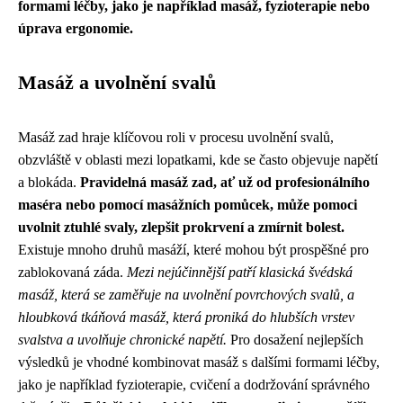
formami léčby, jako je například masáž, fyzioterapie nebo
úprava ergonomie.
Masáž a uvolnění svalů
Masáž zad hraje klíčovou roli v procesu uvolnění svalů,
obzvláště v oblasti mezi lopatkami, kde se často objevuje napětí
a blokáda.
Pravidelná masáž zad, ať už od profesionálního
maséra nebo pomocí masážních pomůcek, může pomoci
uvolnit ztuhlé svaly, zlepšit prokrvení a zmírnit bolest.
Existuje mnoho druhů masáží, které mohou být prospěšné pro
zablokovaná záda.
Mezi nejúčinnější patří klasická švédská
masáž, která se zaměřuje na uvolnění povrchových svalů, a
hloubková tkáňová masáž, která proniká do hlubších vrstev
svalstva a uvolňuje chronické napětí.
Pro dosažení nejlepších
výsledků je vhodné kombinovat masáž s dalšími formami léčby,
jako je například fyzioterapie, cvičení a dodržování správného