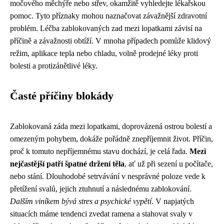
močového měchýře nebo střev, okamžitě vyhledejte lékařskou
pomoc. Tyto příznaky mohou naznačovat závažnější zdravotní
problém. Léčba zablokovaných zad mezi lopatkami závisí na
příčině a závažnosti obtíží. V mnoha případech pomůže klidový
režim, aplikace tepla nebo chladu, volně prodejné léky proti
bolesti a protizánětlivé léky.
Časté příčiny blokády
Zablokovaná záda mezi lopatkami, doprovázená ostrou bolestí a
omezeným pohybem, dokáže pořádně znepříjemnit život. Příčin,
proč k tomuto nepříjemnému stavu dochází, je celá řada.
Mezi
nejčastější patří špatné držení těla
, ať už při sezení u počítače,
nebo stání. Dlouhodobé setrvávání v nesprávné poloze vede k
přetížení svalů, jejich ztuhnutí a následnému zablokování.
Dalším viníkem bývá stres a psychické vypětí
. V napjatých
situacích máme tendenci zvedat ramena a stahovat svaly v