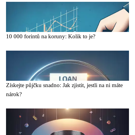
10 000 forintů na koruny: Kolik to je?
Získejte půjčku snadno: Jak zjistit, jestli na ni máte
nárok?