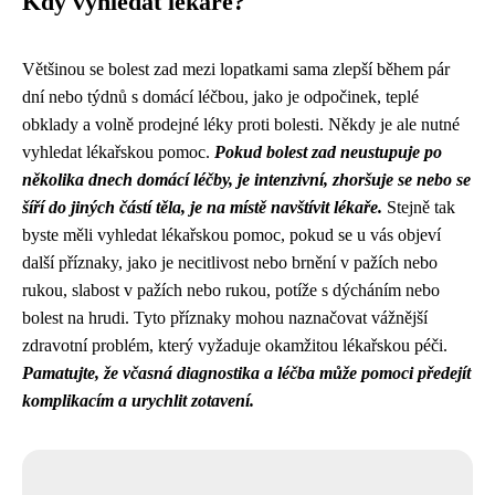
Kdy vyhledat lékaře?
Většinou se bolest zad mezi lopatkami sama zlepší během pár
dní nebo týdnů s domácí léčbou, jako je odpočinek, teplé
obklady a volně prodejné léky proti bolesti. Někdy je ale nutné
vyhledat lékařskou pomoc.
Pokud bolest zad neustupuje po
několika dnech domácí léčby, je intenzivní, zhoršuje se nebo se
šíří do jiných částí těla, je na místě navštívit lékaře.
Stejně tak
byste měli vyhledat lékařskou pomoc, pokud se u vás objeví
další příznaky, jako je necitlivost nebo brnění v pažích nebo
rukou, slabost v pažích nebo rukou, potíže s dýcháním nebo
bolest na hrudi. Tyto příznaky mohou naznačovat vážnější
zdravotní problém, který vyžaduje okamžitou lékařskou péči.
Pamatujte, že včasná diagnostika a léčba může pomoci předejít
komplikacím a urychlit zotavení.