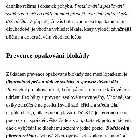
denního režimu i dostatek pohybu.
Protahování a posilování
svalů zad a břicha může pomoci předejít bolestem zad a zlepšit
držení těla.
V případě, že vás bolest zad mezi lopatkami trápí
dlouhodobě, je vhodné vyhledat lékaře, který vyloučí závažnější
příčiny a doporučí vám vhodnou léčbu.
Prevence opakování blokády
Základem prevence opakované blokády zad mezi lopatkami je
dlouhodobá péče o zádové svalstvo a správné držení těla
.
Pravidelné protahování zad, krční páteře a ramen je klíčové pro
udržení flexibility a prevenci svalové nerovnováhy. Vhodné jsou
cviky zaměřené na posílení svalů zad, břicha a středu těla,
například jóga, pilates nebo plavání. Důležitá je i ergonomie na
pracovišti – správná výška židle a stolu, dostatek pohybu během
dne a vyhýbání se dlouhému sezení v jedné pozici.
Dodržování
pitného režimu
a zdravá životospráva s dostatkem vitamínů a