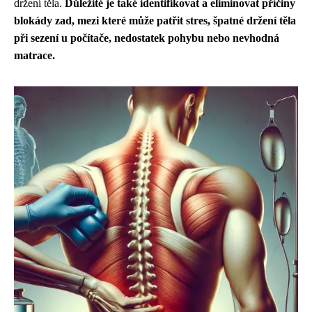
držení těla.
Důležité je také identifikovat a eliminovat příčiny
blokády zad, mezi které může patřit stres, špatné držení těla
při sezení u počítače, nedostatek pohybu nebo nevhodná
matrace.