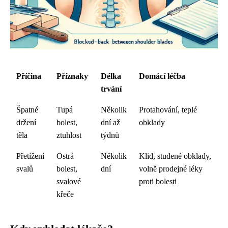
Příčina
Příznaky
Délka
Domácí léčba
trvání
Špatné
Tupá
Několik
Protahování, teplé
držení
bolest,
dní až
obklady
těla
ztuhlost
týdnů
Přetížení
Ostrá
Několik
Klid, studené obklady,
svalů
bolest,
dní
volně prodejné léky
svalové
proti bolesti
křeče