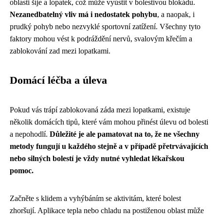
oblasti šíje a lopatek, což může vyústit v bolestivou blokádu.
Nezanedbatelný vliv má i nedostatek pohybu
, a naopak, i
prudký pohyb nebo nezvyklé sportovní zatížení. Všechny tyto
faktory mohou vést k podráždění nervů, svalovým křečím a
zablokování zad mezi lopatkami.
Domácí léčba a úleva
Pokud vás trápí zablokovaná záda mezi lopatkami, existuje
několik domácích tipů, které vám mohou přinést úlevu od bolesti
a nepohodlí.
Důležité je ale pamatovat na to, že ne všechny
metody fungují u každého stejně a v případě přetrvávajících
nebo silných bolestí je vždy nutné vyhledat lékařskou
pomoc.
Začněte s klidem a vyhýbáním se aktivitám, které bolest
zhoršují. Aplikace tepla nebo chladu na postiženou oblast může