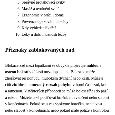
Správné protahovací cviky
Masáž a uvolnění svalů
Ergonomie v práci i doma
Prevence opakování blokády
Kdy vyhledat lékaře?
Léky a další možnosti léčby
Příznaky zablokovaných zad
Blokace zad mezi lopatkami se obvykle projevuje
náhlou
a
ostrou bolestí
v oblasti mezi lopatkami. Bolest se může
zhoršovat při pohybu, hlubokém dýchání nebo kašli. Můžete
cítit
ztuhlost
a
omezený rozsah pohybu
v horní části zad, krku
a ramenou. V některých případech se může bolest šířit i do paží
a rukou. Můžete také pociťovat brnění, mravenčení nebo slabost
v končetinách. Pokud se u vás vyskytne horečka, necitlivost
nebo slabost v končetinách, nebo pokud máte potíže s kontrolou