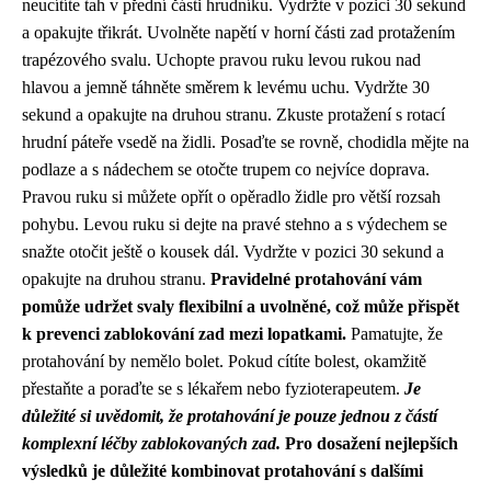
neucítíte tah v přední části hrudníku. Vydržte v pozici 30 sekund
a opakujte třikrát. Uvolněte napětí v horní části zad protažením
trapézového svalu. Uchopte pravou ruku levou rukou nad
hlavou a jemně táhněte směrem k levému uchu. Vydržte 30
sekund a opakujte na druhou stranu. Zkuste protažení s rotací
hrudní páteře vsedě na židli. Posaďte se rovně, chodidla mějte na
podlaze a s nádechem se otočte trupem co nejvíce doprava.
Pravou ruku si můžete opřít o opěradlo židle pro větší rozsah
pohybu. Levou ruku si dejte na pravé stehno a s výdechem se
snažte otočit ještě o kousek dál. Vydržte v pozici 30 sekund a
opakujte na druhou stranu.
Pravidelné protahování vám
pomůže udržet svaly flexibilní a uvolněné, což může přispět
k prevenci zablokování zad mezi lopatkami.
Pamatujte, že
protahování by nemělo bolet. Pokud cítíte bolest, okamžitě
přestaňte a poraďte se s lékařem nebo fyzioterapeutem.
Je
důležité si uvědomit, že protahování je pouze jednou z částí
komplexní léčby zablokovaných zad.
Pro dosažení nejlepších
výsledků je důležité kombinovat protahování s dalšími