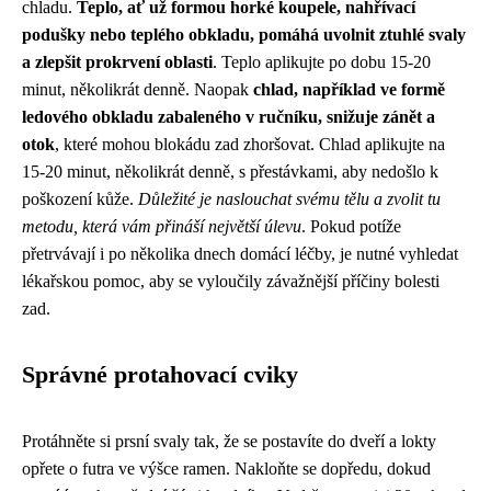
chladu.
Teplo, ať už formou horké koupele, nahřívací
podušky nebo teplého obkladu, pomáhá uvolnit ztuhlé svaly
a zlepšit prokrvení oblasti
. Teplo aplikujte po dobu 15-20
minut, několikrát denně. Naopak
chlad, například ve formě
ledového obkladu zabaleného v ručníku, snižuje zánět a
otok
, které mohou blokádu zad zhoršovat. Chlad aplikujte na
15-20 minut, několikrát denně, s přestávkami, aby nedošlo k
poškození kůže.
Důležité je naslouchat svému tělu a zvolit tu
metodu, která vám přináší největší úlevu
. Pokud potíže
přetrvávají i po několika dnech domácí léčby, je nutné vyhledat
lékařskou pomoc, aby se vyloučily závažnější příčiny bolesti
zad.
Správné protahovací cviky
Protáhněte si prsní svaly tak, že se postavíte do dveří a lokty
opřete o futra ve výšce ramen. Nakloňte se dopředu, dokud