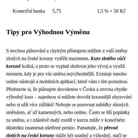
Komerční banka
5,75
1,5 % + 50 Kč
Tipy pro Výhodnou Výměnu
S trochou plánování a chytrým přístupem můžete z vaší směny
zlotých na české koruny vytěžit maximum.
Kurz zlotého vůči
koruně
kolísá, a proto se vyplatí sledovat jeho vývoj a využít
moment, kdy je pro vás směna nejvýhodnější. Existuje mnoho
online nástrojů a mobilních aplikací, které vám s tím pomohou.
Představte si, že plánujete dovolenou v Česku a zrovna chytíte
výhodný kurz – najednou si můžete dovolit luxusnější ubytování
nebo si užít více zážitků! Nebojte se porovnat nabídky různých
směnáren, ať už kamenných, nebo online. Často se liší poplatky
za směnu, a i zdánlivě malý rozdíl v kurzu může v konečném
důsledku znamenat ušetřené peníze. Pamatujte, že
převod
zlotých na české koruny
může být snadný a výhodný, stačí se