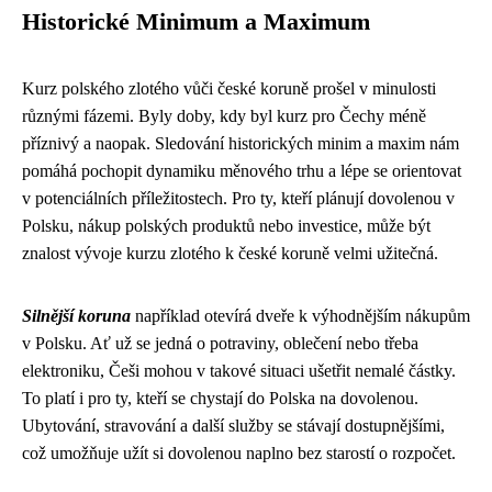
Historické Minimum a Maximum
Kurz polského zlotého vůči české koruně prošel v minulosti
různými fázemi. Byly doby, kdy byl kurz pro Čechy méně
příznivý a naopak. Sledování historických minim a maxim nám
pomáhá pochopit dynamiku měnového trhu a lépe se orientovat
v potenciálních příležitostech. Pro ty, kteří plánují dovolenou v
Polsku, nákup polských produktů nebo investice, může být
znalost vývoje kurzu zlotého k české koruně velmi užitečná.
Silnější koruna
například otevírá dveře k výhodnějším nákupům
v Polsku. Ať už se jedná o potraviny, oblečení nebo třeba
elektroniku, Češi mohou v takové situaci ušetřit nemalé částky.
To platí i pro ty, kteří se chystají do Polska na dovolenou.
Ubytování, stravování a další služby se stávají dostupnějšími,
což umožňuje užít si dovolenou naplno bez starostí o rozpočet.