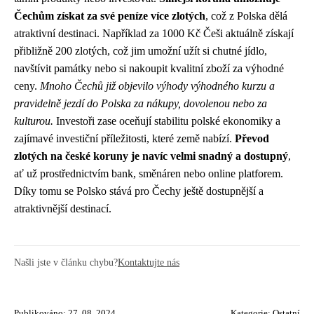
Čechům získat za své peníze více zlotých
, což z Polska dělá
atraktivní destinaci. Například za 1000 Kč Češi aktuálně získají
přibližně 200 zlotých, což jim umožní užít si chutné jídlo,
navštívit památky nebo si nakoupit kvalitní zboží za výhodné
ceny.
Mnoho Čechů již objevilo výhody výhodného kurzu a
pravidelně jezdí do Polska za nákupy, dovolenou nebo za
kulturou.
Investoři zase oceňují stabilitu polské ekonomiky a
zajímavé investiční příležitosti, které země nabízí.
Převod
zlotých na české koruny je navíc velmi snadný a dostupný
,
ať už prostřednictvím bank, směnáren nebo online platforem.
Díky tomu se Polsko stává pro Čechy ještě dostupnější a
atraktivnější destinací.
Našli jste v článku chybu?
Kontaktujte nás
Publikováno: 27. 08. 2024
Kategorie:
Ostatní