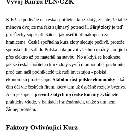
Vývoj Kurzu PLN/CZK
Když se podíváte na
česká spořitelna kurz zlotý
, zjistíte, že tahle
měnová dvojice má fakt zajímavý potenciál.
Silný
zlotý
je teď
pro Čechy super příležitost, jak ušetřit při nákupech za
hranicema. Česká spořitelna kurz zlotý sleduje pečlivě, protože
spousta lidí jezdí do Polska nakupovat všechno možný - od jídla
přes elektro až po materiál na stavbu. No a když se kouknete,
jak se česká spořitelna kurz zlotý vyvíjí dlouhodobě, pochopíte,
proč tam naši podnikatelé tak rádi investujou - polská
ekonomika prostě šlape.
Stabilní růst polské ekonomiky
láká
čím dál víc českých firem, který tam už úspěšně rozjely byznys.
A co je super -
převod zlotých na české koruny
zvládnete
prakticky všude, v bankách i směnárnách, takže s tím není
žádnej problém.
Faktory Ovlivňující Kurz