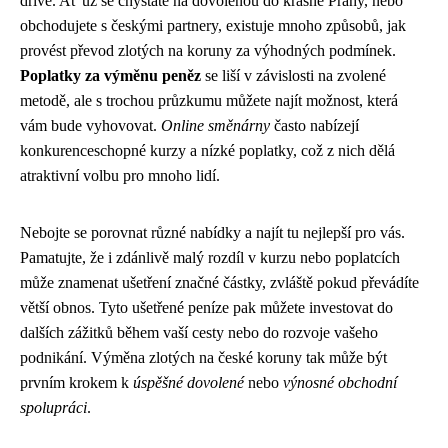
dříve. Ať už se chystáte na dovolenou do krásné Prahy, nebo
obchodujete s českými partnery, existuje mnoho způsobů, jak
provést převod zlotých na koruny za výhodných podmínek.
Poplatky za výměnu peněz
se liší v závislosti na zvolené
metodě, ale s trochou průzkumu můžete najít možnost, která
vám bude vyhovovat.
Online směnárny
často nabízejí
konkurenceschopné kurzy a nízké poplatky, což z nich dělá
atraktivní volbu pro mnoho lidí.
Nebojte se porovnat různé nabídky a najít tu nejlepší pro vás.
Pamatujte, že i zdánlivě malý rozdíl v kurzu nebo poplatcích
může znamenat ušetření značné částky, zvláště pokud převádíte
větší obnos. Tyto ušetřené peníze pak můžete investovat do
dalších zážitků během vaší cesty nebo do rozvoje vašeho
podnikání. Výměna zlotých na české koruny tak může být
prvním krokem k
úspěšné dovolené
nebo
výnosné obchodní
spolupráci
.