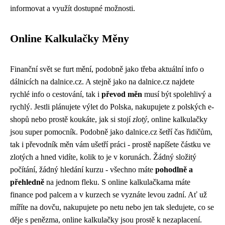
informovat a využít dostupné možnosti.
Online Kalkulačky Měny
Finanční svět se furt mění, podobně jako třeba aktuální info o
dálnicích na
dalnice.cz
. A stejně jako na dalnice.cz najdete
rychlé info o cestování, tak i
převod měn
musí být spolehlivý a
rychlý. Jestli plánujete výlet do Polska, nakupujete z polských e-
shopů nebo prostě koukáte, jak si stojí
zlotý
, online kalkulačky
jsou super pomocník. Podobně jako dalnice.cz šetří čas řidičům,
tak i převodník měn vám ušetří práci - prostě napíšete částku ve
zlotých a hned vidíte, kolik to je v korunách. Žádný složitý
počítání, žádný hledání kurzu - všechno máte
pohodlně a
přehledně
na jednom fleku. S online kalkulačkama máte
finance pod palcem a v kurzech se vyznáte levou zadní. Ať už
míříte na dovču, nakupujete po netu nebo jen tak sledujete, co se
děje s penězma, online kalkulačky jsou prostě k nezaplacení.