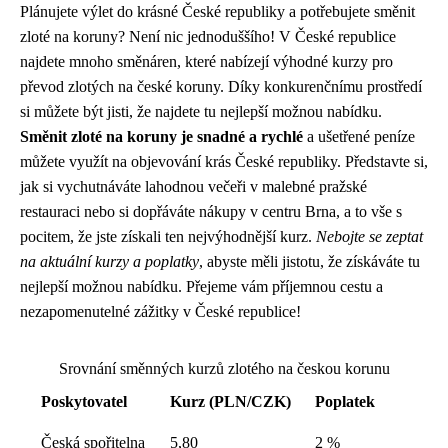
Plánujete výlet do krásné České republiky a potřebujete směnit
zloté na koruny? Není nic jednoduššího! V České republice
najdete mnoho směnáren, které nabízejí výhodné kurzy pro
převod zlotých na české koruny. Díky konkurenčnímu prostředí
si můžete být jisti, že najdete tu nejlepší možnou nabídku.
Směnit zloté na koruny je snadné a rychlé
a ušetřené peníze
můžete využít na objevování krás České republiky. Představte si,
jak si vychutnáváte lahodnou večeři v malebné pražské
restauraci nebo si dopřáváte nákupy v centru Brna, a to vše s
pocitem, že jste získali ten nejvýhodnější kurz.
Nebojte se zeptat
na aktuální kurzy a poplatky
, abyste měli jistotu, že získáváte tu
nejlepší možnou nabídku. Přejeme vám příjemnou cestu a
nezapomenutelné zážitky v České republice!
Srovnání směnných kurzů zlotého na českou korunu
Poskytovatel
Kurz (PLN/CZK)
Poplatek
Česká spořitelna
5,80
2 %