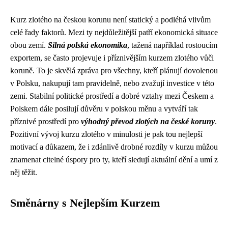
Kurz zlotého na českou korunu není statický a podléhá vlivům
celé řady faktorů. Mezi ty nejdůležitější patří ekonomická situace
obou zemí.
Silná polská ekonomika
, tažená například rostoucím
exportem, se často projevuje i příznivějším kurzem zlotého vůči
koruně. To je skvělá zpráva pro všechny, kteří plánují dovolenou
v Polsku, nakupují tam pravidelně, nebo zvažují investice v této
zemi. Stabilní politické prostředí a dobré vztahy mezi Českem a
Polskem dále posilují důvěru v polskou měnu a vytváří tak
příznivé prostředí pro
výhodný převod zlotých na české koruny
.
Pozitivní vývoj kurzu zlotého v minulosti je pak tou nejlepší
motivací a důkazem, že i zdánlivě drobné rozdíly v kurzu můžou
znamenat citelné úspory pro ty, kteří sledují aktuální dění a umí z
něj těžit.
Směnárny s Nejlepším Kurzem