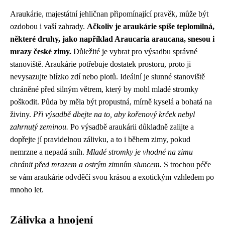
Araukárie, majestátní jehličnan připomínající pravěk, může být
ozdobou i vaší zahrady.
Ačkoliv je araukárie spíše teplomilná,
některé druhy, jako například Araucaria araucana, snesou i
mrazy české zimy.
Důležité je vybrat pro výsadbu správné
stanoviště. Araukárie potřebuje dostatek prostoru, proto ji
nevysazujte blízko zdí nebo plotů. Ideální je slunné stanoviště
chráněné před silným větrem, který by mohl mladé stromky
poškodit. Půda by měla být propustná, mírně kyselá a bohatá na
živiny.
Při výsadbě dbejte na to, aby kořenový krček nebyl
zahrnutý zeminou.
Po výsadbě araukárii důkladně zalijte a
dopřejte jí pravidelnou zálivku, a to i během zimy, pokud
nemrzne a nepadá sníh.
Mladé stromky je vhodné na zimu
chránit před mrazem a ostrým zimním sluncem.
S trochou péče
se vám araukárie odvděčí svou krásou a exotickým vzhledem po
mnoho let.
Zálivka a hnojení