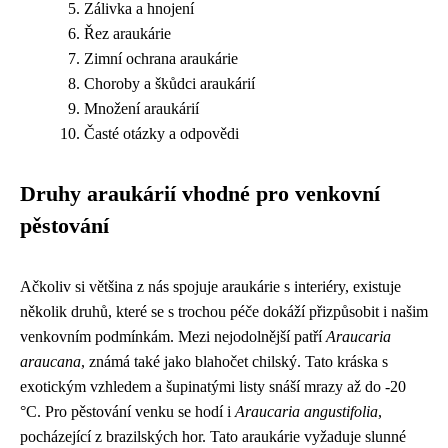
Zálivka a hnojení
Řez araukárie
Zimní ochrana araukárie
Choroby a škůdci araukárií
Množení araukárií
Časté otázky a odpovědi
Druhy araukárií vhodné pro venkovní
pěstování
Ačkoliv si většina z nás spojuje araukárie s interiéry, existuje
několik druhů, které se s trochou péče dokáží přizpůsobit i našim
venkovním podmínkám. Mezi nejodolnější patří
Araucaria
araucana
, známá také jako blahočet chilský. Tato kráska s
exotickým vzhledem a šupinatými listy snáší mrazy až do -20
°C. Pro pěstování venku se hodí i
Araucaria angustifolia
,
pocházející z brazilských hor. Tato araukárie vyžaduje slunné