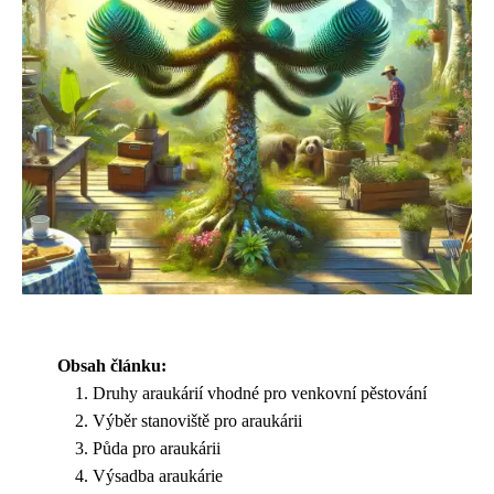
Obsah článku:
Druhy araukárií vhodné pro venkovní pěstování
Výběr stanoviště pro araukárii
Půda pro araukárii
Výsadba araukárie