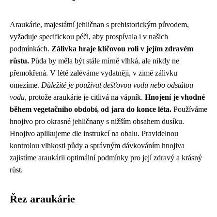
Araukárie, majestátní jehličnan s prehistorickým původem,
vyžaduje specifickou péči, aby prospívala i v našich
podmínkách.
Zálivka hraje klíčovou roli v jejím zdravém
růstu.
Půda by měla být stále mírně vlhká, ale nikdy ne
přemokřená. V létě zaléváme vydatněji, v zimě zálivku
omezíme.
Důležité je používat dešťovou vodu nebo odstátou
vodu,
protože araukárie je citlivá na vápník.
Hnojení je vhodné
během vegetačního období, od jara do konce léta.
Používáme
hnojivo pro okrasné jehličnany s nižším obsahem dusíku.
Hnojivo aplikujeme dle instrukcí na obalu. Pravidelnou
kontrolou vlhkosti půdy a správným dávkováním hnojiva
zajistíme araukárii optimální podmínky pro její zdravý a krásný
růst.
Řez araukárie