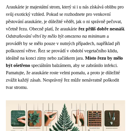
Araukárie je majestátní strom, který si i u nás získává oblibu pro
svůj exotický vzhled. Pokud se rozhodnete pro venkovní
pěstování araukárie, je důležité vědět, jak o ni správně pečovat,
včetně řezu. Obecně platí, že araukárie
řez příliš dobře nesnáší
.
Odstraňování větví by mělo být omezeno na minimum
a
provádět by se mělo pouze v nutných případech, například při
poškození větve. Řez se provádí v období vegetačního klidu,
ideálně na konci zimy nebo začátkem jara.
Místo řezu by mělo
být ošetřeno
speciálním balzámem, aby se zabránilo infekci.
Pamatujte, že araukárie roste velmi pomalu, a proto je důležité
zvážit každý zásah. Nesprávný řez může nenávratně poškodit
tvar stromu.