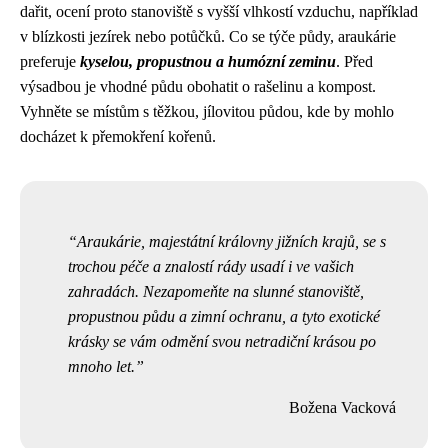
dařit, ocení proto stanoviště s vyšší vlhkostí vzduchu, například
v blízkosti jezírek nebo potůčků. Co se týče půdy, araukárie
preferuje
kyselou, propustnou a humózní zeminu
. Před
výsadbou je vhodné půdu obohatit o rašelinu a kompost.
Vyhněte se místům s těžkou, jílovitou půdou, kde by mohlo
docházet k přemokření kořenů.
Araukárie, majestátní královny jižních krajů, se s
trochou péče a znalostí rády usadí i ve vašich
zahradách. Nezapomeňte na slunné stanoviště,
propustnou půdu a zimní ochranu, a tyto exotické
krásky se vám odmění svou netradiční krásou po
mnoho let.
Božena Vacková