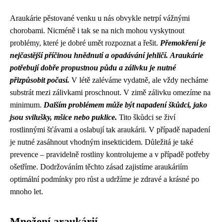
Araukárie pěstované venku u nás obvykle netrpí vážnými
chorobami. Nicméně i tak se na nich mohou vyskytnout
problémy, které je dobré umět rozpoznat a řešit.
Přemokření je
nejčastější příčinou hnědnutí a opadávání jehličí.
Araukárie
potřebují dobře propustnou půdu a zálivku je nutné
přizpůsobit počasí.
V létě zaléváme vydatně, ale vždy necháme
substrát mezi zálivkami proschnout. V zimě zálivku omezíme na
minimum.
Dalším problémem může být napadení škůdci, jako
jsou svilušky, mšice nebo puklice.
Tito škůdci se živí
rostlinnými šťávami a oslabují tak araukárii. V případě napadení
je nutné zasáhnout vhodným insekticidem. Důležitá je také
prevence – pravidelně rostliny kontrolujeme a v případě potřeby
ošetříme. Dodržováním těchto zásad zajistíme araukáriím
optimální podmínky pro růst a udržíme je zdravé a krásné po
mnoho let.
Množení araukárií