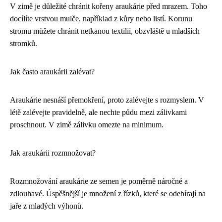
V zimě je důležité chránit kořeny araukárie před mrazem. Toho
docílíte vrstvou mulče, například z kůry nebo listí. Korunu
stromu můžete chránit netkanou textilií, obzvláště u mladších
stromků.
Jak často araukárii zalévat?
Araukárie nesnáší přemokření, proto zalévejte s rozmyslem. V
létě zalévejte pravidelně, ale nechte půdu mezi zálivkami
proschnout. V zimě zálivku omezte na minimum.
Jak araukárii rozmnožovat?
Rozmnožování araukárie ze semen je poměrně náročné a
zdlouhavé. Úspěšnější je množení z řízků, které se odebírají na
jaře z mladých výhonů.