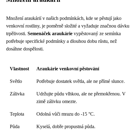
Množení araukárií v našich podmínkách, kde se pěstují jako
venkovní rostliny, je poměrně složité a vyžaduje značnou dávku
trpělivosti.
Semenáček araukárie
vypěstovaný ze semínka
potřebuje specifické podmínky a dlouhou dobu růstu, než
dosáhne dospělosti.
Vlastnost
Araukárie venkovní pěstování
Světlo
Potřebuje dostatek světla, ale ne přímé slunce.
Zálivka
Udržujte půdu vlhkou, ale ne přemokřenou. V
zimě zálivku omezte.
Teplota
Odolná vůči mrazu do -15 °C.
Půda
Kyselá, dobře propustná půda.