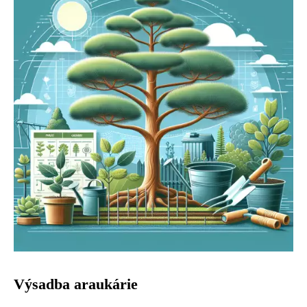
Výsadba araukárie