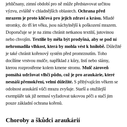
jehličnany, zimní období pro ně může představovat určitou
výzvu, zvláště v chladnějších oblastech.
Ochrana před
mrazem je proto klíčová pro jejich zdraví a krásu.
Mladé
stromky, do tří let věku, jsou náchylnější k poškození mrazem.
Doporučuje se je na zimu chránit netkanou textilií, jutovinou
nebo chvojím.
Textilie by měla být prodyšná, aby se pod ní
nehromadila vlhkost, která by mohla vést k hnilobě.
Důležité
je také chránit kořenový systém před promrznutím. Toho
docílíme vrstvou mulče, například z kůry, listí nebo slámy,
kterou rozprostřeme kolem kmene stromu.
Mulč zároveň
pomáhá udržovat vlhčí půdu, což je pro araukárie, které
nesnáší přemokření, velmi důležité.
S přibývajícím věkem se
odolnost araukárií vůči mrazu zvyšuje. Starší a otužilejší
exempláře tak již nemusí vyžadovat takovou péči a stačí jim
pouze základní ochrana kořenů.
Choroby a škůdci araukárií