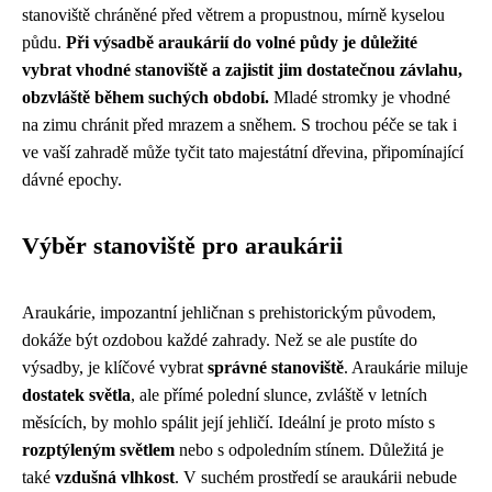
stanoviště chráněné před větrem a propustnou, mírně kyselou
půdu.
Při výsadbě araukárií do volné půdy je důležité
vybrat vhodné stanoviště a zajistit jim dostatečnou závlahu,
obzvláště během suchých období.
Mladé stromky je vhodné
na zimu chránit před mrazem a sněhem. S trochou péče se tak i
ve vaší zahradě může tyčit tato majestátní dřevina, připomínající
dávné epochy.
Výběr stanoviště pro araukárii
Araukárie, impozantní jehličnan s prehistorickým původem,
dokáže být ozdobou každé zahrady. Než se ale pustíte do
výsadby, je klíčové vybrat
správné stanoviště
. Araukárie miluje
dostatek světla
, ale přímé polední slunce, zvláště v letních
měsících, by mohlo spálit její jehličí. Ideální je proto místo s
rozptýleným světlem
nebo s odpoledním stínem. Důležitá je
také
vzdušná vlhkost
. V suchém prostředí se araukárii nebude