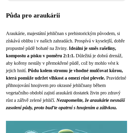
Půda pro araukárii
Araukárie, majestátní jehličnan s prehistorickým původem, si
získává oblibu i v našich zahradách. Prospívá v kyselejší, dobře
propustné půdě bohaté na živiny.
Ideální je směs rašeliny,
kompostu a písku v poměru 2:1:1.
Důležitá je dobrá drenáž,
aby kořeny nestály v přemokřené půdě, což by mohlo vést k
jejich hnití.
Půdu kolem stromu je vhodné mulčovat kůrou,
která pomůže udržet vlhkost a omezí růst plevele.
Pravidelné
přihnojování hnojivem pro okrasné jehličnany během
vegetačního období zajistí araukárii dostatek živin pro zdravý
růst a zářivě zelené jehličí.
Nezapomeňte, že araukárie nesnáší
zasolení půdy, proto buďte opatrní s hnojením a zálivkou.