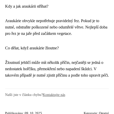
Kdy a jak araukárii stříhat?
Araukárie obvykle nepotřebuje pravidelný řez. Pokud je to
nutné, odstraňte poškozené nebo odumřelé větve. Nejlepší doba
pro řez je na jaře před začátkem vegetace.
Co dělat, když araukárie žloutne?
Žloutnutí jehličí může mít několik příčin, nejčastěji se jedná o
nedostatek hořčíku, přemokření nebo napadení škůdci. V
takovém případě je nutné zjistit příčinu a podle toho upravit péči.
Našli jste v článku chybu?
Kontaktujte nás
Publikováno: 09. 10. 2025
Kategorie:
Ostatní