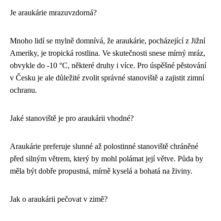
Je araukárie mrazuvzdorná?
Mnoho lidí se mylně domnívá, že araukárie, pocházející z Jižní
Ameriky, je tropická rostlina. Ve skutečnosti snese mírný mráz,
obvykle do -10 °C, některé druhy i více. Pro úspěšné pěstování
v Česku je ale důležité zvolit správné stanoviště a zajistit zimní
ochranu.
Jaké stanoviště je pro araukárii vhodné?
Araukárie preferuje slunné až polostinné stanoviště chráněné
před silným větrem, který by mohl polámat její větve. Půda by
měla být dobře propustná, mírně kyselá a bohatá na živiny.
Jak o araukárii pečovat v zimě?