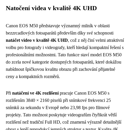
Natočení videa v kvalitě 4K UHD
Canon EOS M50 představuje významný milník v oblasti
bezzrcadlových fotoaparátů především díky své schopnosti
natáčet video v kvalitě 4K UHD
, což z něj činí velmi atraktivní
volbu pro fotografy i videografy, kteří hledají kompaktní řešení s
profesionálními možnostmi. Tato funkce staví model EOS M50
do zcela nové kategorie dostupných fotoaparátů, které dokážou
nabídnout špičkovou kvalitu obrazu při zachování přijatelné
ceny a kompaktních rozměrů.
Při
natáčení ve 4K rozlišení
pracuje Canon EOS M50 s
rozlišením 3840 × 2160 pixelů při snímkové frekvenci 25
snímků za sekundu v Evropě nebo 23,98 fps pro filmové
projekty. Tato možnost poskytuje videografům čtyřikrát větší
rozlišení než tradiční Full HD, což znamená výrazně detailnější
obraz s lepší reprodukcí jemných struktur a textur. Kvalita 4K