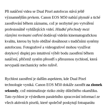
Při natáčení videa se Dual Pixel autofocus stává ještě
významnějším prvkem. Canon EOS M50 nabízí plynulé a tiché
zaostřování během záznamu, což je nezbytné pro vytváření
profesionálně vyhlížejících videí.
Hladké přechody mezi
různými rovinami ostření
dodávají videím kinematografickou
kvalitu, kterou by bylo obtížné dosáhnout s tradičními systémy
autofocusu. Fotografové a videografové mohou využívat
dotykový displej pro intuitivní výběr bodu zaostření během
natáčení, přičemž systém přeostří s přirozenou rychlostí, která
nevypadá mechanicky nebo rušivě.
Rychlost zaostření je dalším aspektem, kde Dual Pixel
technologie vyniká. Canon EOS M50 dokáže zaostřit
za zlomek
sekundy
, což minimalizuje riziko ztráty důležitého okamžiku.
Tato rychlost je výsledkem paralelního zpracování informací ze
všech aktivních pixelů, které společně poskytují fotoaparátu