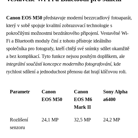
Canon EOS M50
představuje moderní bezzrcadlový fotoaparát,
který v sobě spojuje kvalitní zobrazovací technologie s
pokročilými možnostmi bezdrátového připojení. Vestavěné Wi-
Fi a Bluetooth moduly činí z tohoto přístroje ideálního
společníka pro fotografy, kteří chtějí své snímky sdílet okamžitě
a bez komplikací. Tyto funkce nejsou pouhým doplňkem, ale
integrální součástí koncepce moderního fotografování
, kde
rychlost sdílení a jednoduchost přenosu dat hrají klíčovou roli.
Parametr
Canon
Canon
Sony Alpha
EOS M50
EOS M6
a6400
Mark II
Rozlišení
24,1 MP
32,5 MP
24,2 MP
senzoru