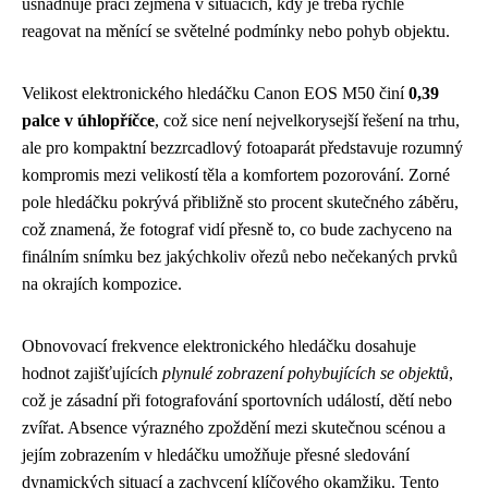
usnadňuje práci zejména v situacích, kdy je třeba rychle
reagovat na měnící se světelné podmínky nebo pohyb objektu.
Velikost elektronického hledáčku Canon EOS M50 činí
0,39
palce v úhlopříčce
, což sice není nejvelkorysejší řešení na trhu,
ale pro kompaktní bezzrcadlový fotoaparát představuje rozumný
kompromis mezi velikostí těla a komfortem pozorování. Zorné
pole hledáčku pokrývá přibližně sto procent skutečného záběru,
což znamená, že fotograf vidí přesně to, co bude zachyceno na
finálním snímku bez jakýchkoliv ořezů nebo nečekaných prvků
na okrajích kompozice.
Obnovovací frekvence elektronického hledáčku dosahuje
hodnot zajišťujících
plynulé zobrazení pohybujících se objektů
,
což je zásadní při fotografování sportovních událostí, dětí nebo
zvířat. Absence výrazného zpoždění mezi skutečnou scénou a
jejím zobrazením v hledáčku umožňuje přesné sledování
dynamických situací a zachycení klíčového okamžiku. Tento