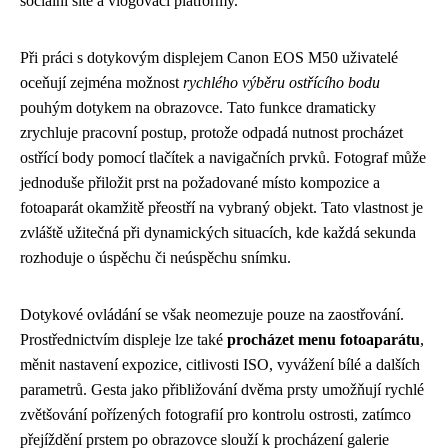
sociální sítě a vlogovací platformy.
Při práci s dotykovým displejem Canon EOS M50 uživatelé
oceňují zejména možnost
rychlého výběru ostřícího bodu
pouhým dotykem na obrazovce. Tato funkce dramaticky
zrychluje pracovní postup, protože odpadá nutnost procházet
ostřící body pomocí tlačítek a navigačních prvků. Fotograf může
jednoduše přiložit prst na požadované místo kompozice a
fotoaparát okamžitě přeostří na vybraný objekt. Tato vlastnost je
zvláště užitečná při dynamických situacích, kde každá sekunda
rozhoduje o úspěchu či neúspěchu snímku.
Dotykové ovládání se však neomezuje pouze na zaostřování.
Prostřednictvím displeje lze také
procházet menu fotoaparátu
,
měnit nastavení expozice, citlivosti ISO, vyvážení bílé a dalších
parametrů. Gesta jako přibližování dvěma prsty umožňují rychlé
zvětšování pořízených fotografií pro kontrolu ostrosti, zatímco
přejíždění prstem po obrazovce slouží k procházení galerie