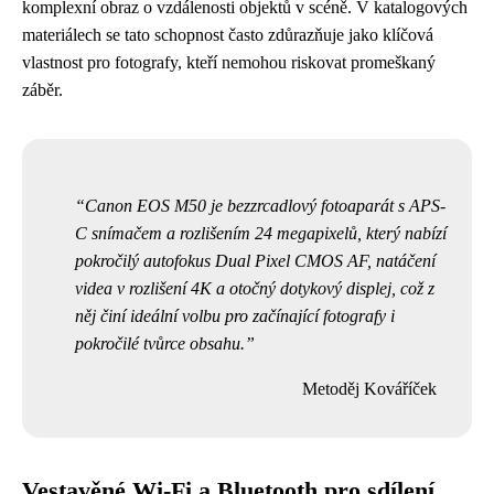
komplexní obraz o vzdálenosti objektů v scéně. V katalogových
materiálech se tato schopnost často zdůrazňuje jako klíčová
vlastnost pro fotografy, kteří nemohou riskovat promeškaný
záběr.
Canon EOS M50 je bezzrcadlový fotoaparát s APS-
C snímačem a rozlišením 24 megapixelů, který nabízí
pokročilý autofokus Dual Pixel CMOS AF, natáčení
videa v rozlišení 4K a otočný dotykový displej, což z
něj činí ideální volbu pro začínající fotografy i
pokročilé tvůrce obsahu.
Metoděj Kováříček
Vestavěné Wi-Fi a Bluetooth pro sdílení