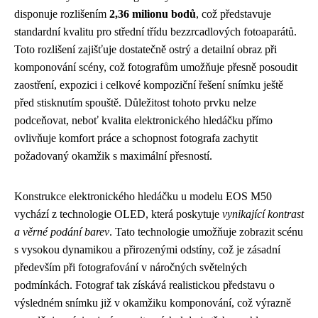
disponuje rozlišením
2,36 milionu bodů
, což představuje
standardní kvalitu pro střední třídu bezzrcadlových fotoaparátů.
Toto rozlišení zajišťuje dostatečně ostrý a detailní obraz při
komponování scény, což fotografům umožňuje přesně posoudit
zaostření, expozici i celkové kompoziční řešení snímku ještě
před stisknutím spouště. Důležitost tohoto prvku nelze
podceňovat, neboť kvalita elektronického hledáčku přímo
ovlivňuje komfort práce a schopnost fotografa zachytit
požadovaný okamžik s maximální přesností.
Konstrukce elektronického hledáčku u modelu EOS M50
vychází z technologie OLED, která poskytuje
vynikající kontrast
a věrné podání barev
. Tato technologie umožňuje zobrazit scénu
s vysokou dynamikou a přirozenými odstíny, což je zásadní
především při fotografování v náročných světelných
podmínkách. Fotograf tak získává realistickou představu o
výsledném snímku již v okamžiku komponování, což výrazně