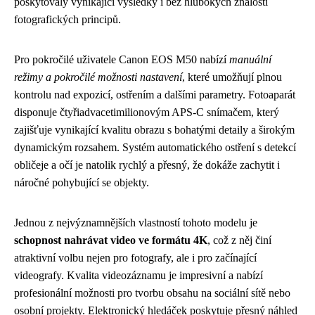
poskytovaly vynikající výsledky i bez hlubokých znalostí
fotografických principů.
Pro pokročilé uživatele Canon EOS M50 nabízí
manuální
režimy a pokročilé možnosti nastavení
, které umožňují plnou
kontrolu nad expozicí, ostřením a dalšími parametry. Fotoaparát
disponuje čtyřiadvacetimilionovým APS-C snímačem, který
zajišťuje vynikající kvalitu obrazu s bohatými detaily a širokým
dynamickým rozsahem. Systém automatického ostření s detekcí
obličeje a očí je natolik rychlý a přesný, že dokáže zachytit i
náročné pohybující se objekty.
Jednou z nejvýznamnějších vlastností tohoto modelu je
schopnost nahrávat video ve formátu 4K
, což z něj činí
atraktivní volbu nejen pro fotografy, ale i pro začínající
videografy. Kvalita videozáznamu je impresivní a nabízí
profesionální možnosti pro tvorbu obsahu na sociální sítě nebo
osobní projekty. Elektronický hledáček poskytuje přesný náhled