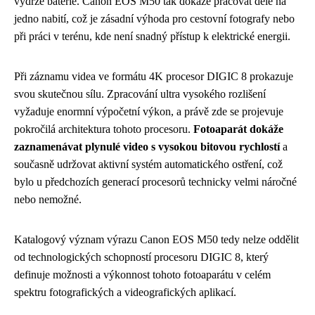
výdrže baterie. Canon EOS M50 tak dokáže pracovat déle na
jedno nabití, což je zásadní výhoda pro cestovní fotografy nebo
při práci v terénu, kde není snadný přístup k elektrické energii.
Při záznamu videa ve formátu 4K procesor DIGIC 8 prokazuje
svou skutečnou sílu. Zpracování ultra vysokého rozlišení
vyžaduje enormní výpočetní výkon, a právě zde se projevuje
pokročilá architektura tohoto procesoru.
Fotoaparát dokáže
zaznamenávat plynulé video s vysokou bitovou rychlostí
a
současně udržovat aktivní systém automatického ostření, což
bylo u předchozích generací procesorů technicky velmi náročné
nebo nemožné.
Katalogový význam výrazu Canon EOS M50 tedy nelze oddělit
od technologických schopností procesoru DIGIC 8, který
definuje možnosti a výkonnost tohoto fotoaparátu v celém
spektru fotografických a videografických aplikací.