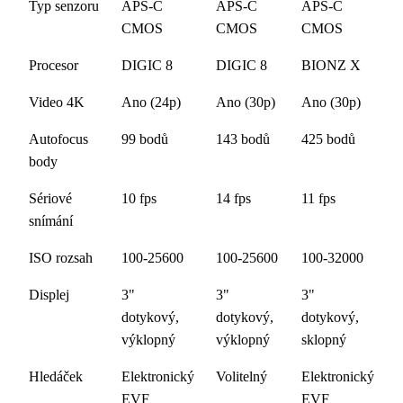
Typ senzoru
APS-C
APS-C
APS-C
CMOS
CMOS
CMOS
Procesor
DIGIC 8
DIGIC 8
BIONZ X
Video 4K
Ano (24p)
Ano (30p)
Ano (30p)
Autofocus
99 bodů
143 bodů
425 bodů
body
Sériové
10 fps
14 fps
11 fps
snímání
ISO rozsah
100-25600
100-25600
100-32000
Displej
3"
3"
3"
dotykový,
dotykový,
dotykový,
výklopný
výklopný
sklopný
Hledáček
Elektronický
Volitelný
Elektronický
EVF
EVF