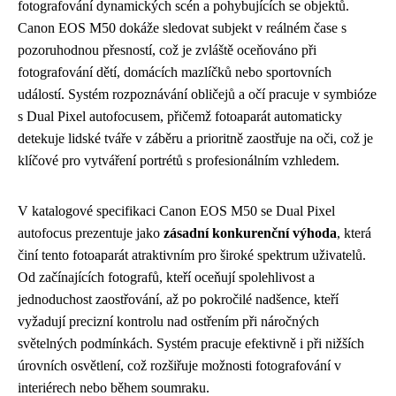
fotografování dynamických scén a pohybujících se objektů.
Canon EOS M50 dokáže sledovat subjekt v reálném čase s
pozoruhodnou přesností, což je zvláště oceňováno při
fotografování dětí, domácích mazlíčků nebo sportovních
událostí. Systém rozpoznávání obličejů a očí pracuje v symbióze
s Dual Pixel autofocusem, přičemž fotoaparát automaticky
detekuje lidské tváře v záběru a prioritně zaostřuje na oči, což je
klíčové pro vytváření portrétů s profesionálním vzhledem.
V katalogové specifikaci Canon EOS M50 se Dual Pixel
autofocus prezentuje jako
zásadní konkurenční výhoda
, která
činí tento fotoaparát atraktivním pro široké spektrum uživatelů.
Od začínajících fotografů, kteří oceňují spolehlivost a
jednoduchost zaostřování, až po pokročilé nadšence, kteří
vyžadují precizní kontrolu nad ostřením při náročných
světelných podmínkách. Systém pracuje efektivně i při nižších
úrovních osvětlení, což rozšiřuje možnosti fotografování v
interiérech nebo během soumraku.