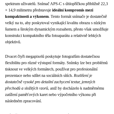
spektrum uživatelů. Snímač APS-C s úhlopříčkou přibližně 22,3
× 14,9 milimetru představuje
ideální kompromis mezi
kompaktností a výkonem
. Tento formát snímače je dostatečně
velký na to, aby poskytoval vynikající kvalitu obrazu s nízkým
šumem a širokým dynamickým rozsahem, přesto však umožňuje
konstrukci kompaktního těla fotoaparátu a relativně lehkých
objektivů.
Dvacet čtyři megapixelů poskytuje fotografům dostatečnou
flexibilitu pro různé výstupní formáty. Snímky lze bez problémů
tisknout ve velkých formátech, používat pro profesionální
prezentace nebo sdílet na sociálních sítích.
Rozlišení je
dostatečně vysoké pro detailní zachycení textur, jemných
přechodů a složitých vzorů
, aniž by docházelo k nadměrnému
zatížení paměťových karet nebo výpočetního výkonu při
následném zpracování.