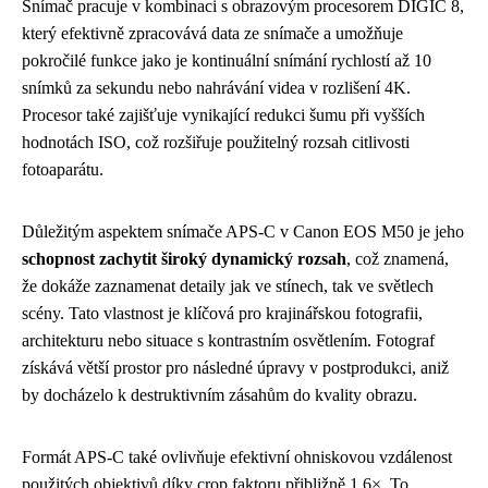
Snímač pracuje v kombinaci s obrazovým procesorem DIGIC 8,
který efektivně zpracovává data ze snímače a umožňuje
pokročilé funkce jako je kontinuální snímání rychlostí až 10
snímků za sekundu nebo nahrávání videa v rozlišení 4K.
Procesor také zajišťuje vynikající redukci šumu při vyšších
hodnotách ISO, což rozšiřuje použitelný rozsah citlivosti
fotoaparátu.
Důležitým aspektem snímače APS-C v Canon EOS M50 je jeho
schopnost zachytit široký dynamický rozsah
, což znamená,
že dokáže zaznamenat detaily jak ve stínech, tak ve světlech
scény. Tato vlastnost je klíčová pro krajinářskou fotografii,
architekturu nebo situace s kontrastním osvětlením. Fotograf
získává větší prostor pro následné úpravy v postprodukci, aniž
by docházelo k destruktivním zásahům do kvality obrazu.
Formát APS-C také ovlivňuje efektivní ohniskovou vzdálenost
použitých objektivů díky crop faktoru přibližně 1,6×. To