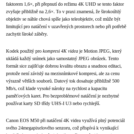
faktorem 1,6×, při přepnutí do režimu 4K UHD se tento faktor
zvyšuje přibližně na 2,6×. To v praxi znamená, že širokoúhlý
objektiv se náhle chová spíše jako teleobjektiv, což může být
limitující pro natáčení v uzavřených prostorech nebo při potřebě
zachytit široké záběry.
Kodek použitý pro
kompresi 4K videa
je Motion JPEG, který
ukládá každý snímek jako samostatný JPEG obrázek. Tento
formát sice zajišťuje dobrou kvalitu obrazu a snadnou editaci,
protože není závislý na mezisnímkové kompresi, ale za cenu
výrazně větších souborů. Datový tok dosahuje přibližně 500
Mb/s, což klade vysoké nároky na rychlost a kapacitu
paměťových karet. Pro bezproblémové natáčení je nezbytné
používat karty SD třídy UHS-I U3 nebo rychlejší.
Canon EOS M50 při natáčení 4K videa využívá plný potenciál
svého 24megapixelového senzoru, což přispívá k vynikající