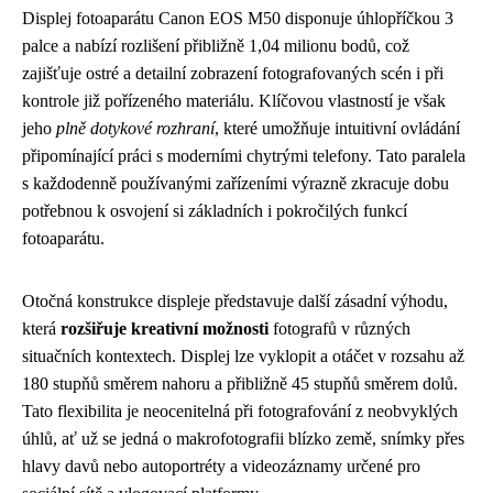
Displej fotoaparátu Canon EOS M50 disponuje úhlopříčkou 3
palce a nabízí rozlišení přibližně 1,04 milionu bodů, což
zajišťuje ostré a detailní zobrazení fotografovaných scén i při
kontrole již pořízeného materiálu. Klíčovou vlastností je však
jeho
plně dotykové rozhraní
, které umožňuje intuitivní ovládání
připomínající práci s moderními chytrými telefony. Tato paralela
s každodenně používanými zařízeními výrazně zkracuje dobu
potřebnou k osvojení si základních i pokročilých funkcí
fotoaparátu.
Otočná konstrukce displeje představuje další zásadní výhodu,
která
rozšiřuje kreativní možnosti
fotografů v různých
situačních kontextech. Displej lze vyklopit a otáčet v rozsahu až
180 stupňů směrem nahoru a přibližně 45 stupňů směrem dolů.
Tato flexibilita je neocenitelná při fotografování z neobvyklých
úhlů, ať už se jedná o makrofotografii blízko země, snímky přes
hlavy davů nebo autoportréty a videozáznamy určené pro