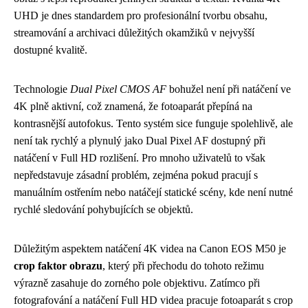
UHD je dnes standardem pro profesionální tvorbu obsahu,
streamování a archivaci důležitých okamžiků v nejvyšší
dostupné kvalitě.
Technologie
Dual Pixel CMOS AF
bohužel není při natáčení ve
4K plně aktivní, což znamená, že fotoaparát přepíná na
kontrasnější autofokus. Tento systém sice funguje spolehlivě, ale
není tak rychlý a plynulý jako Dual Pixel AF dostupný při
natáčení v Full HD rozlišení. Pro mnoho uživatelů to však
nepředstavuje zásadní problém, zejména pokud pracují s
manuálním ostřením nebo natáčejí statické scény, kde není nutné
rychlé sledování pohybujících se objektů.
Důležitým aspektem natáčení 4K videa na Canon EOS M50 je
crop faktor obrazu
, který při přechodu do tohoto režimu
výrazně zasahuje do zorného pole objektivu. Zatímco při
fotografování a natáčení Full HD videa pracuje fotoaparát s crop