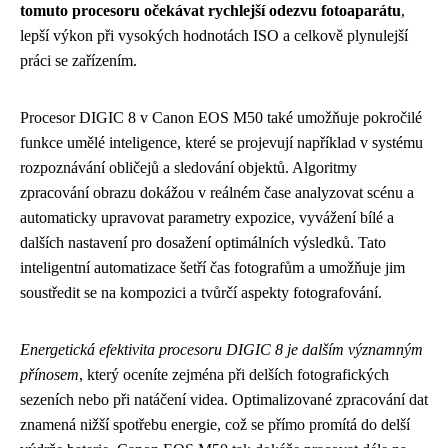
tomuto procesoru očekávat rychlejší odezvu fotoaparátu
,
lepší výkon při vysokých hodnotách ISO a celkově plynulejší
práci se zařízením.
Procesor DIGIC 8 v Canon EOS M50 také umožňuje pokročilé
funkce umělé inteligence, které se projevují například v systému
rozpoznávání obličejů a sledování objektů. Algoritmy
zpracování obrazu dokážou v reálném čase analyzovat scénu a
automaticky upravovat parametry expozice, vyvážení bílé a
dalších nastavení pro dosažení optimálních výsledků. Tato
inteligentní automatizace šetří čas fotografům a umožňuje jim
soustředit se na kompozici a tvůrčí aspekty fotografování.
Energetická efektivita procesoru DIGIC 8 je dalším významným
přínosem
, který oceníte zejména při delších fotografických
sezeních nebo při natáčení videa. Optimalizované zpracování dat
znamená nižší spotřebu energie, což se přímo promítá do delší