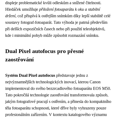
displeje problematické kvůli odleskům a snížené čitelnosti.
Hledáček umožňuje
přiložení fotoaparátu k oku a stabilní
držení
, což přispívá k ostřejším snímkům díky lepší stabilitě celé
soustavy fotograf-fotoaparát. Tato výhoda je patrná především
při delších expozičních časech nebo při použití teleobjektivů,
kde i minimální pohyb může způsobit rozmazání snímku.
Dual Pixel autofocus pro přesné
zaostřování
Systém Dual Pixel autofocus
představuje jednu z
nejvýznamnějších technologických inovací, kterou Canon
implementoval do svého bezzrcadlového fotoaparátu EOS M50.
Tato pokročilá technologie zaostřování transformovala způsob,
jakým fotografové pracují s ostřením, a přinesla do kompaktního
těla fotoaparátu schopnosti, které dříve byly vyhrazeny pouze
profesionálním zařízením. V kontextu katalogového významu