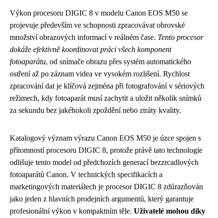
Výkon procesoru DIGIC 8 v modelu Canon EOS M50 se
projevuje především ve schopnosti zpracovávat obrovské
množství obrazových informací v reálném čase.
Tento procesor
dokáže efektivně koordinovat práci všech komponent
fotoaparátu
, od snímače obrazu přes systém automatického
ostření až po záznam videa ve vysokém rozlišení. Rychlost
zpracování dat je klíčová zejména při fotografování v sériových
režimech, kdy fotoaparát musí zachytit a uložit několik snímků
za sekundu bez jakéhokoli zpoždění nebo ztráty kvality.
Katalogový význam výrazu Canon EOS M50 je úzce spojen s
přítomností procesoru DIGIC 8, protože právě tato technologie
odlišuje tento model od předchozích generací bezzrcadlových
fotoaparátů Canon. V technických specifikacích a
marketingových materiálech je procesor DIGIC 8 zdůrazňován
jako jeden z hlavních prodejních argumentů, který garantuje
profesionální výkon v kompaktním těle.
Uživatelé mohou díky