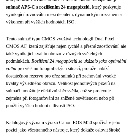
snímač APS-C s rozlišením 24 megapixelů
, který poskytuje
vynikající rovnováhu mezi detailem, dynamickým rozsahem a
výkonem při vyšších hodnotách ISO.
Tento snímač typu CMOS využívá technologii Dual Pixel
CMOS AF, která zajišťuje nejen rychlé a přesné zaostřování, ale
také vynikající kvalitu obrazu v různých světelných
podmínkách.
Rozlišení 24 megapixelů se ukázalo jako optimální
volba
pro většinu fotografických situací, protože nabízí
dostatečnou rezervu pro ořez snímků při zachování vysoké
kvality výsledného obrazu. Velikost jednotlivých pixelů na
snímači umožňuje efektivní sběr světla, což se projevuje
zejména při fotografování za snížené osvětlenosti nebo při
použití vyšších hodnot citlivosti ISO.
Katalogový význam výrazu Canon EOS M50 spočívá v jeho
pozici jako všestranného nástroje, který dokáže oslovit široké