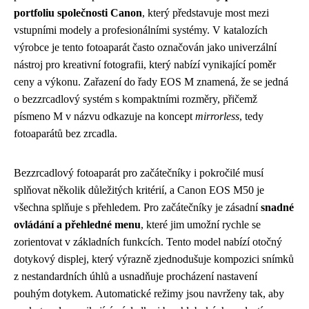
portfoliu společnosti Canon
, který představuje most mezi
vstupními modely a profesionálními systémy. V katalozích
výrobce je tento fotoaparát často označován jako univerzální
nástroj pro kreativní fotografii, který nabízí vynikající poměr
ceny a výkonu. Zařazení do řady EOS M znamená, že se jedná
o bezzrcadlový systém s kompaktními rozměry, přičemž
písmeno M v názvu odkazuje na koncept
mirrorless
, tedy
fotoaparátů bez zrcadla.
Bezzrcadlový fotoaparát pro začátečníky i pokročilé musí
splňovat několik důležitých kritérií, a Canon EOS M50 je
všechna splňuje s přehledem. Pro začátečníky je zásadní
snadné
ovládání a přehledné menu
, které jim umožní rychle se
zorientovat v základních funkcích. Tento model nabízí otočný
dotykový displej, který výrazně zjednodušuje kompozici snímků
z nestandardních úhlů a usnadňuje procházení nastavení
pouhým dotykem. Automatické režimy jsou navrženy tak, aby