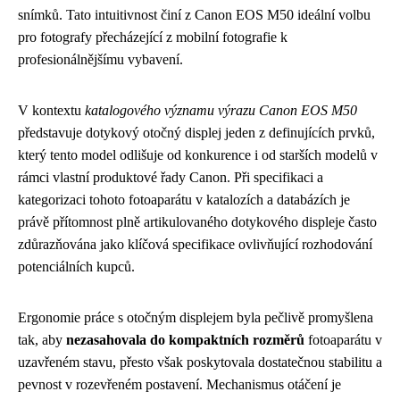
snímků. Tato intuitivnost činí z Canon EOS M50 ideální volbu
pro fotografy přecházející z mobilní fotografie k
profesionálnějšímu vybavení.
V kontextu
katalogového významu výrazu Canon EOS M50
představuje dotykový otočný displej jeden z definujících prvků,
který tento model odlišuje od konkurence i od starších modelů v
rámci vlastní produktové řady Canon. Při specifikaci a
kategorizaci tohoto fotoaparátu v katalozích a databázích je
právě přítomnost plně artikulovaného dotykového displeje často
zdůrazňována jako klíčová specifikace ovlivňující rozhodování
potenciálních kupců.
Ergonomie práce s otočným displejem byla pečlivě promyšlena
tak, aby
nezasahovala do kompaktních rozměrů
fotoaparátu v
uzavřeném stavu, přesto však poskytovala dostatečnou stabilitu a
pevnost v rozevřeném postavení. Mechanismus otáčení je