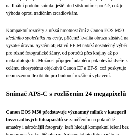
na finální podobu snímku ještě před stisknutím spouště, což je
výhoda oproti tradičním zrcadlovkám.
Kompaktní rozměry a nízká hmotnost činí z Canon EOS M50
ideálního společníka na cesty
, přičemž kvalita obrazu zůstává na
vysoké úrovni. Systém objektivů EF-M nabízí dostatečný výběr
pro různé fotografické žánry, od portrétů přes krajiny až po
makrofotografii. Možnost připojení adaptéru pak otevírá dveře k
celému ekosystému objektivů Canon EF a EF-S, což poskytuje
neomezenou flexibilitu pro budoucí rozšíření vybavení.
Snímač APS-C s rozlišením 24 megapixelů
Canon EOS M50 představuje významný milník v kategorii
bezzrcadlových fotoaparátů
se zaměřením na pokročilé
amatéry i náročnější fotografy, kteří hledají kompaktní řešení bez
kompromisů v kvalitě obrazu. Srdcem tohoto fotoaparátu je