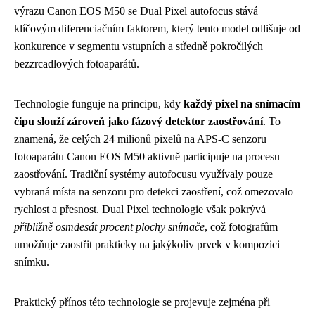
výrazu Canon EOS M50 se Dual Pixel autofocus stává
klíčovým diferenciačním faktorem, který tento model odlišuje od
konkurence v segmentu vstupních a středně pokročilých
bezzrcadlových fotoaparátů.
Technologie funguje na principu, kdy
každý pixel na snímacím
čipu slouží zároveň jako fázový detektor zaostřování
. To
znamená, že celých 24 milionů pixelů na APS-C senzoru
fotoaparátu Canon EOS M50 aktivně participuje na procesu
zaostřování. Tradiční systémy autofocusu využívaly pouze
vybraná místa na senzoru pro detekci zaostření, což omezovalo
rychlost a přesnost. Dual Pixel technologie však pokrývá
přibližně osmdesát procent plochy snímače
, což fotografům
umožňuje zaostřit prakticky na jakýkoliv prvek v kompozici
snímku.
Praktický přínos této technologie se projevuje zejména při