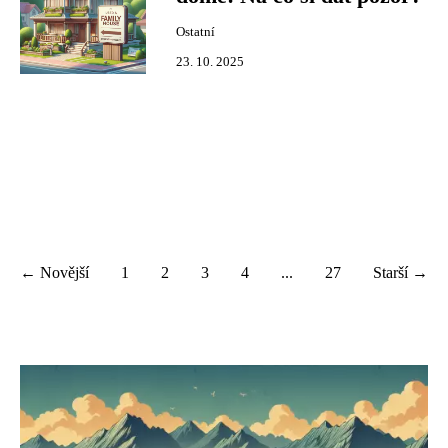
Ostatní
23. 10. 2025
← Novější
1
2
3
4
...
27
Starší →