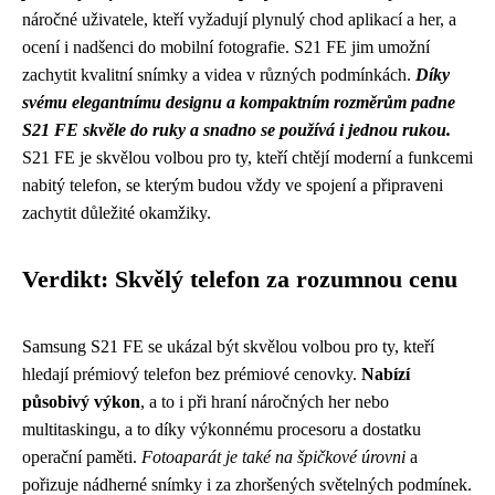
náročné uživatele, kteří vyžadují plynulý chod aplikací a her, a
ocení i nadšenci do mobilní fotografie. S21 FE jim umožní
zachytit kvalitní snímky a videa v různých podmínkách.
Díky
svému elegantnímu designu a kompaktním rozměrům padne
S21 FE skvěle do ruky a snadno se používá i jednou rukou.
S21 FE je skvělou volbou pro ty, kteří chtějí moderní a funkcemi
nabitý telefon, se kterým budou vždy ve spojení a připraveni
zachytit důležité okamžiky.
Verdikt: Skvělý telefon za rozumnou cenu
Samsung S21 FE se ukázal být skvělou volbou pro ty, kteří
hledají prémiový telefon bez prémiové cenovky.
Nabízí
působivý výkon
, a to i při hraní náročných her nebo
multitaskingu, a to díky výkonnému procesoru a dostatku
operační paměti.
Fotoaparát je také na špičkové úrovni
a
pořizuje nádherné snímky i za zhoršených světelných podmínek.