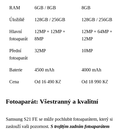
RAM
6GB / 8GB
8GB
Úložiště
128GB / 256GB
128GB / 256GB
Hlavní
12MP + 12MP +
12MP + 64MP +
fotoaparát
8MP
12MP
Přední
32MP
10MP
fotoaparát
Baterie
4500 mAh
4000 mAh
Cena
Od 16 490 Kč
Od 18 990 Kč
Fotoaparát: Všestranný a kvalitní
Samsung S21 FE se může pochlubit fotoaparátem, který si
zaslouží vaši pozornost.
S trojitým zadním fotoaparátem