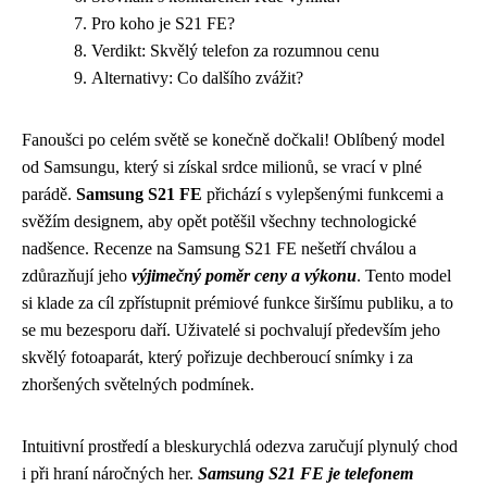
Pro koho je S21 FE?
Verdikt: Skvělý telefon za rozumnou cenu
Alternativy: Co dalšího zvážit?
Fanoušci po celém světě se konečně dočkali! Oblíbený model
od Samsungu, který si získal srdce milionů, se vrací v plné
parádě.
Samsung S21 FE
přichází s vylepšenými funkcemi a
svěžím designem, aby opět potěšil všechny technologické
nadšence. Recenze na Samsung S21 FE nešetří chválou a
zdůrazňují jeho
výjimečný poměr ceny a výkonu
. Tento model
si klade za cíl zpřístupnit prémiové funkce širšímu publiku, a to
se mu bezesporu daří. Uživatelé si pochvalují především jeho
skvělý fotoaparát, který pořizuje dechberoucí snímky i za
zhoršených světelných podmínek.
Intuitivní prostředí a bleskurychlá odezva zaručují plynulý chod
i při hraní náročných her.
Samsung S21 FE je telefonem