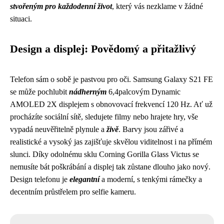
stvořeným pro každodenní život
, který vás nezklame v žádné
situaci.
Design a displej: Povědomý a přitažlivý
Telefon sám o sobě je pastvou pro oči. Samsung Galaxy S21 FE
se může pochlubit
nádherným
6,4palcovým Dynamic
AMOLED 2X displejem s obnovovací frekvencí 120 Hz. Ať už
procházíte sociální sítě, sledujete filmy nebo hrajete hry, vše
vypadá neuvěřitelně plynule a
živě
. Barvy jsou zářivé a
realistické a vysoký jas zajišťuje skvělou viditelnost i na přímém
slunci. Díky odolnému sklu Corning Gorilla Glass Victus se
nemusíte bát poškrábání a displej tak zůstane dlouho jako nový.
Design telefonu je
elegantní
a moderní, s tenkými rámečky a
decentním průstřelem pro selfie kameru.