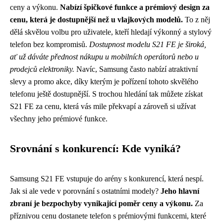
ceny a výkonu.
Nabízí špičkové funkce a prémiový design za
cenu, která je dostupnější než u vlajkových modelů.
To z něj
dělá skvělou volbu pro uživatele, kteří hledají výkonný a stylový
telefon bez kompromisů.
Dostupnost modelu S21 FE je široká,
ať už dáváte přednost nákupu u mobilních operátorů nebo u
prodejců elektroniky.
Navíc, Samsung často nabízí atraktivní
slevy a promo akce, díky kterým je pořízení tohoto skvělého
telefonu ještě dostupnější. S trochou hledání tak můžete získat
S21 FE za cenu, která vás mile překvapí a zároveň si užívat
všechny jeho prémiové funkce.
Srovnání s konkurencí: Kde vyniká?
Samsung S21 FE vstupuje do arény s konkurencí, která nespí.
Jak si ale vede v porovnání s ostatními modely?
Jeho hlavní
zbraní je bezpochyby vynikající poměr ceny a výkonu.
Za
příznivou cenu dostanete telefon s prémiovými funkcemi, které