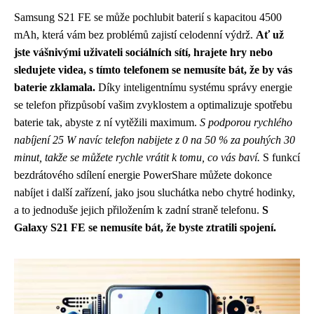
Samsung S21 FE se může pochlubit baterií s kapacitou 4500
mAh, která vám bez problémů zajistí celodenní výdrž.
Ať už
jste vášnivými uživateli sociálních sítí, hrajete hry nebo
sledujete videa, s tímto telefonem se nemusíte bát, že by vás
baterie zklamala.
Díky inteligentnímu systému správy energie
se telefon přizpůsobí vašim zvyklostem a optimalizuje spotřebu
baterie tak, abyste z ní vytěžili maximum.
S podporou rychlého
nabíjení 25 W navíc telefon nabijete z 0 na 50 % za pouhých 30
minut, takže se můžete rychle vrátit k tomu, co vás baví.
S funkcí
bezdrátového sdílení energie PowerShare můžete dokonce
nabíjet i další zařízení, jako jsou sluchátka nebo chytré hodinky,
a to jednoduše jejich přiložením k zadní straně telefonu.
S
Galaxy S21 FE se nemusíte bát, že byste ztratili spojení.