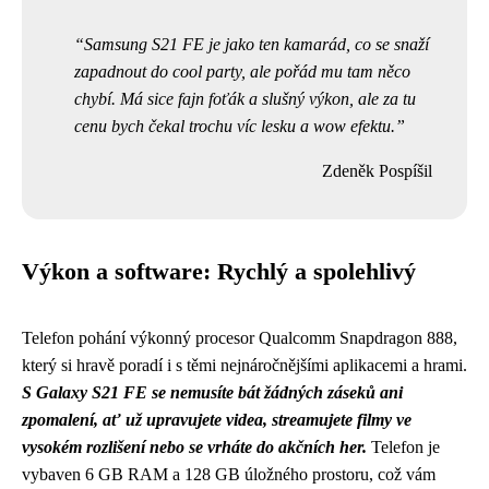
Samsung S21 FE je jako ten kamarád, co se snaží
zapadnout do cool party, ale pořád mu tam něco
chybí. Má sice fajn foťák a slušný výkon, ale za tu
cenu bych čekal trochu víc lesku a wow efektu.
Zdeněk Pospíšil
Výkon a software: Rychlý a spolehlivý
Telefon pohání výkonný procesor Qualcomm Snapdragon 888,
který si hravě poradí i s těmi nejnáročnějšími aplikacemi a hrami.
S Galaxy S21 FE se nemusíte bát žádných záseků ani
zpomalení, ať už upravujete videa, streamujete filmy ve
vysokém rozlišení nebo se vrháte do akčních her.
Telefon je
vybaven 6 GB RAM a 128 GB úložného prostoru, což vám