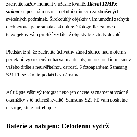
zachytíte každý moment v úžasné kvalitě.
Hlavní 12MPx
snímač
se postará o ostré a detailní snímky i za zhoršených
světelných podmínek. Širokoúhlý objektiv vám umožní zachytit
dechberoucí panoramata a skupinové fotografie, zatímco
teleobjektiv vám přiblíží vzdálené objekty bez ztráty detailů.
Představte si, že zachytíte úchvatný západ slunce nad mořem s
perfektně vykreslenými barvami a detaily, nebo spontánní úsměv
vašeho dítěte s neuvěřitelnou ostrostí. S fotoaparátem Samsung
S21 FE se vám to podaří bez námahy.
Ať už jste vášnivý fotograf nebo jen chcete zaznamenat vzácné
okamžiky v té nejlepší kvalitě, Samsung S21 FE vám poskytne
nástroje, které potřebujete.
Baterie a nabíjení: Celodenní výdrž