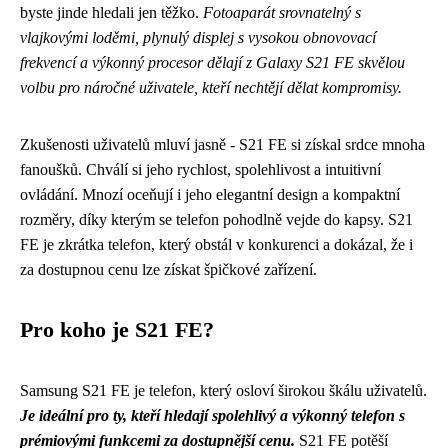
byste jinde hledali jen těžko.
Fotoaparát srovnatelný s
vlajkovými loděmi, plynulý displej s vysokou obnovovací
frekvencí a výkonný procesor dělají z Galaxy S21 FE skvělou
volbu pro náročné uživatele, kteří nechtějí dělat kompromisy.
Zkušenosti uživatelů mluví jasně - S21 FE si získal srdce mnoha
fanoušků. Chválí si jeho rychlost, spolehlivost a intuitivní
ovládání. Mnozí oceňují i jeho elegantní design a kompaktní
rozměry, díky kterým se telefon pohodlně vejde do kapsy. S21
FE je zkrátka telefon, který obstál v konkurenci a dokázal, že i
za dostupnou cenu lze získat špičkové zařízení.
Pro koho je S21 FE?
Samsung S21 FE je telefon, který osloví širokou škálu uživatelů.
Je ideální pro ty, kteří hledají spolehlivý a výkonný telefon s
prémiovými funkcemi za dostupnější cenu.
S21 FE potěší