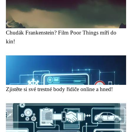
Chudák Frankenstein? Film Poor Things míří do
kin!
Zjistěte si své trestné body řidiče online a hned!