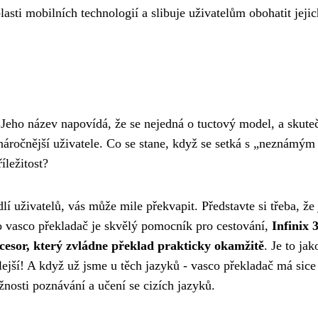
asti mobilních technologií a slibuje uživatelům obohatit jejic
. Jeho název napovídá, že se nejedná o tuctový model, a skute
 náročnější uživatele. Co se stane, když se setká s „neznámým
ležitost?
í uživatelů, vás může mile překvapit. Představte si třeba, že 
co
vasco překladač
je skvělý pomocník pro cestování,
Infinix 
cesor, který zvládne překlad prakticky okamžitě
. Je to jak
ejší! A když už jsme u těch jazyků - vasco překladač má sice
nosti poznávání a učení se cizích jazyků.