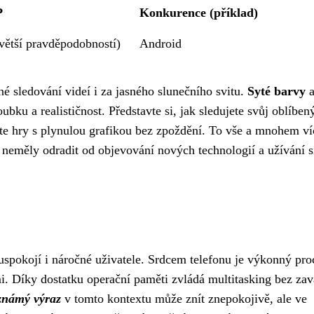
P
Konkurence (příklad)
větší pravděpodobností)
Android
é sledování videí i za jasného slunečního svitu.
Syté barvy
bku a realističnost. Představte si, jak sledujete svůj oblíben
jete hry s plynulou grafikou bez zpoždění. To vše a mnohem ví
neměly odradit od objevování nových technologií a užívání s
spokojí i náročné uživatele. Srdcem telefonu je výkonný pro
mi. Díky dostatku operační paměti zvládá multitasking bez za
známý výraz
v tomto kontextu může znít znepokojivě, ale ve