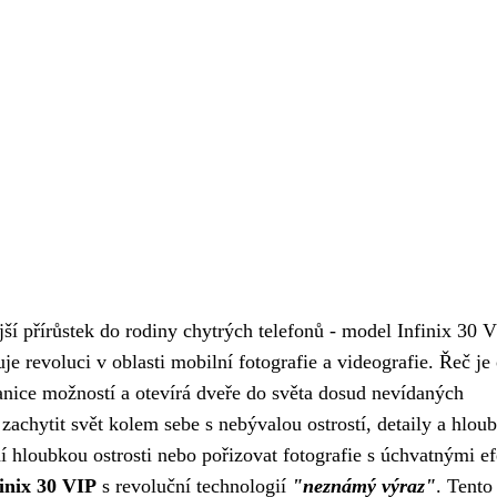
ší přírůstek do rodiny chytrých telefonů - model Infinix 30 V
uje revoluci v oblasti mobilní fotografie a videografie. Řeč je
ranice možností a otevírá dveře do světa dosud nevídaných
zachytit svět kolem sebe s nebývalou ostrostí, detaily a hlou
ní hloubkou ostrosti nebo pořizovat fotografie s úchvatnými e
inix 30 VIP
s revoluční technologií
"neznámý výraz"
. Tento