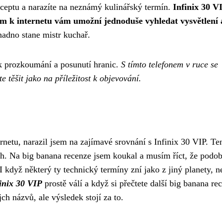
receptu a narazíte na neznámý kulinářský termín.
Infinix 30 V
ím k internetu vám umožní jednoduše vyhledat vysvětlení 
nadno stane mistr kuchař.
k prozkoumání a posunutí hranic.
S tímto telefonem v ruce se
těšit jako na příležitost k objevování.
rnetu, narazil jsem na zajímavé srovnání s Infinix 30 VIP. Te
ech. Na
big banana recenze
jsem koukal a musím říct, že podo
I když některý ty technický termíny zní jako z jiný planety, n
inix 30 VIP
prostě válí a když si přečtete další big banana re
h názvů, ale výsledek stojí za to.