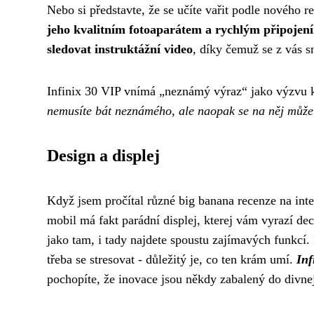
Nebo si představte, že se učíte vařit podle nového 
jeho kvalitním fotoaparátem a rychlým připojen
sledovat instruktážní video
, díky čemuž se z vás s
Infinix 30 VIP vnímá „neznámý výraz“ jako výzvu 
nemusíte bát neznámého, ale naopak se na něj můžete 
Design a displej
Když jsem pročítal různé big banana recenze na inte
mobil má fakt parádní displej, kterej vám vyrazí d
jako tam, i tady najdete spoustu zajímavých funkcí. 
třeba se stresovat - důležitý je, co ten krám umí.
Inf
pochopíte, že inovace jsou někdy zabalený do divnejc