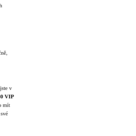
h
čně,
jste v
30 VIP
o mít
 své