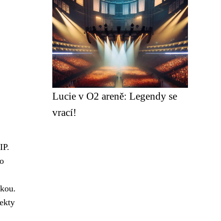
Lucie v O2 areně: Legendy se
vrací!
IP.
 o
bkou.
fekty