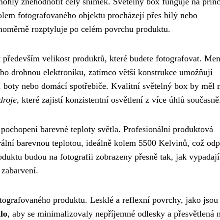
 mohly znehodnotit celý snímek. Světelný box funguje na prin
olem fotografovaného objektu procházejí přes bílý nebo
vnoměrně rozptyluje po celém povrchu produktu.
 především velikost produktů, které budete fotografovat. Men
ebo drobnou elektroniku, zatímco větší konstrukce umožňují
, boty nebo domácí spotřebiče. Kvalitní světelný box by měl 
droje
, které zajistí konzistentní osvětlení z více úhlů současně
 pochopení barevné teploty světla. Profesionální produktová
trální barevnou teplotou, ideálně kolem 5500 Kelvinů, což od
oduktu budou na fotografii zobrazeny přesně tak, jak vypadají
 zabarvení.
fotografovaného produktu. Lesklé a reflexní povrchy, jako jso
lo
, aby se minimalizovaly nepříjemné odlesky a přesvětlená m