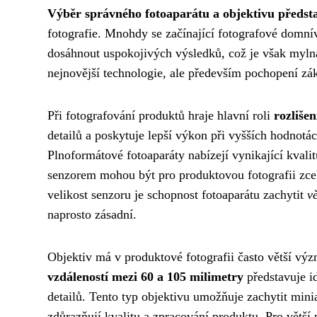
Výběr správného fotoaparátu a objektivu předst
fotografie. Mnohdy se začínající fotografové domní
dosáhnout uspokojivých výsledků, což je však mylná
nejnovější technologie, ale především pochopení zá
Při fotografování produktů hraje hlavní roli
rozlišen
detailů a poskytuje lepší výkon při vyšších hodnotá
Plnoformátové fotoaparáty nabízejí vynikající kvali
senzorem mohou být pro produktovou fotografii zcel
velikost senzoru je schopnost fotoaparátu zachytit
v
naprosto zásadní.
Objektiv má v produktové fotografii často větší vý
vzdáleností mezi 60 a 105 milimetry
představuje i
detailů. Tento typ objektivu umožňuje zachytit miniat
zdůrazňují kvalitu a zpracování produktu. Pro větší 