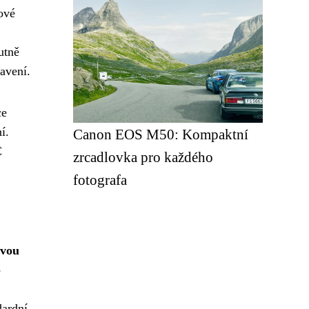
ové
utně
avení.
ce
í.
Canon EOS M50: Kompaktní
C
zrcadlovka pro každého
fotografa
ovou
o
dardní