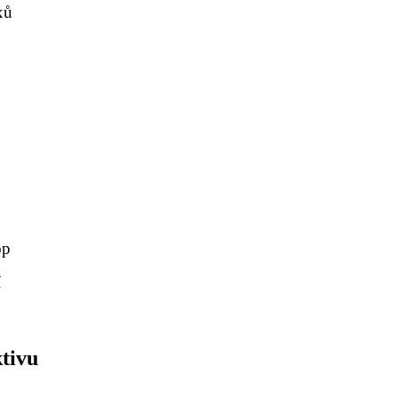
xů
op
í
tivu