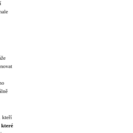
í
nale
áže
ěnovat
ho
álně
 kteří
 které