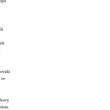
cipu
ší
mít
.
povídá
 ve
u kovy
ísta.