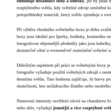
eliminuje nežádoucí stíny a odlesky
, jež by jinak
rozptýleného světla, kdy světelné zdroje umístěné k
poloprůhledný materiál, který světlo zjemňuje a ro
Při výběru vhodného světelného boxu je třeba zvážit
boxy jsou ideální pro šperky, hodinky, kosmetiku n
fotografovat objemnější předměty jako jsou kabelky
dostatečně silné a rovnoměrně rozmístěné světelné z
Důležitým aspektem při práci se světelnými boxy je
fotografie vyžaduje použití světelných zdrojů s neu
dennímu světlu. Tato hodnota zajišťuje, že barvy pr
skutečnosti, bez nežádoucího žlutého nebo modrého
Nastavení intenzity osvětlení závisí na charakteru 
nebo sklo, vyžadují
jemnější a více rozptýlené svět