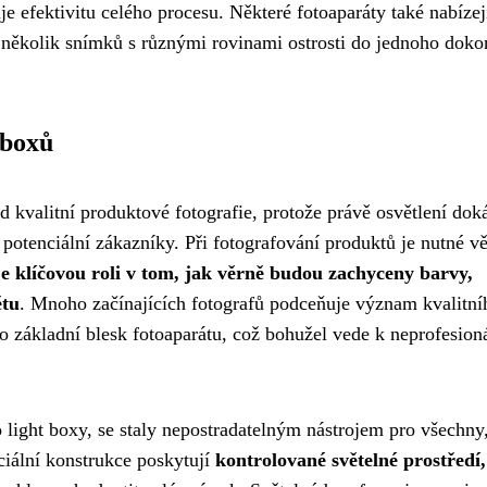
je efektivitu celého procesu. Některé fotoaparáty také nabízej
 několik snímků s různými rovinami ostrosti do jednoho doko
 boxů
d kvalitní produktové fotografie, protože právě osvětlení dok
 potenciální zákazníky. Při fotografování produktů je nutné v
je klíčovou roli v tom, jak věrně budou zachyceny barvy,
ětu
. Mnoho začínajících fotografů podceňuje význam kvalitní
bo základní blesk fotoaparátu, což bohužel vede k neprofesion
light boxy, se staly nepostradatelným nástrojem pro všechny,
eciální konstrukce poskytují
kontrolované světelné prostředí,