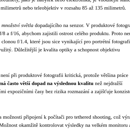
milimetrů nebo teleobjektiv v rozsahu 85 až 135 milimetrů.
 množství světla
dopadajícího na senzor. V produktové fotogra
/8 a f/16, abychom zajistili ostrost celého produktu. Proto ne
lonou f/1.4, které jsou sice vynikající pro portrétní fotografi
užitý. Důležitější je kvalita optiky a schopnost objektivu
není při produktové fotografii kritická, protože většina práce
 má často větší dopad na výslednou kvalitu
než nejdražší
ími expozičními časy bez rizika rozmazání a zajišťuje konzist
 možnosti připojení k počítači pro tethered shooting, což vý
. Možnost okamžitě kontrolovat výsledky na velkém monitoru 