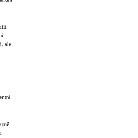
fii
ní
i, ale
entní
razně
a