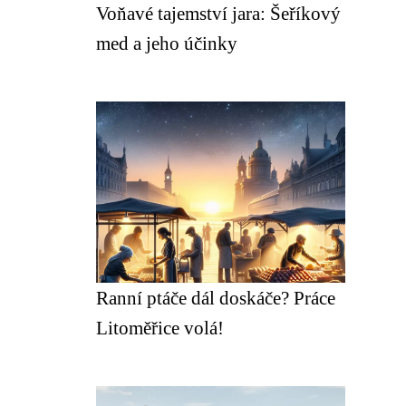
Voňavé tajemství jara: Šeříkový
med a jeho účinky
Ranní ptáče dál doskáče? Práce
Litoměřice volá!