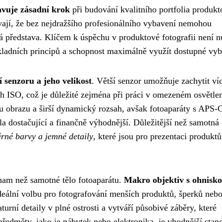
avuje zásadní krok
při budování kvalitního portfolia produkt
vají, že bez nejdražšího profesionálního vybavení nemohou
 představa. Klíčem k úspěchu v produktové fotografii není n
kladních principů a schopnost maximálně využít dostupné vyb
í senzoru a jeho velikost
. Větší senzor umožňuje zachytit ví
ch ISO, což je důležité zejména při práci v omezeném osvětlen
tu obrazu a širší dynamický rozsah, avšak fotoaparáty s APS-
a dostačující a finančně výhodnější. Důležitější než samotná
ěrné barvy a jemné detaily
, které jsou pro prezentaci produktů
znam než samotné tělo fotoaparátu.
Makro objektiv s ohnisk
deální volbu pro fotografování menších produktů, šperků neb
urní detaily v plné ostrosti a vytváří působivé záběry, které
předměty, jako je nábytek nebo elektronika, je vhodnější stan