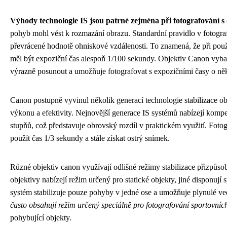
Výhody technologie IS jsou patrné zejména při fotografování s 
pohyb mohl vést k rozmazání obrazu. Standardní pravidlo v fotograf
převrácené hodnotě ohniskové vzdálenosti. To znamená, že při pou
měl být expoziční čas alespoň 1/100 sekundy. Objektiv Canon vyb
výrazně posunout a umožňuje fotografovat s expozičními časy o někol
Canon postupně vyvinul několik generací technologie stabilizace ob
výkonu a efektivity. Nejnovější generace IS systémů nabízejí kompe
stupňů, což představuje obrovský rozdíl v praktickém využití. Foto
použít čas 1/3 sekundy a stále získat ostrý snímek.
Různé objektiv canon využívají odlišné režimy stabilizace přizpůso
objektivy nabízejí režim určený pro statické objekty, jiné disponu
systém stabilizuje pouze pohyby v jedné ose a umožňuje plynulé ve
často obsahují režim určený speciálně pro fotografování sportovních
pohybující objekty.