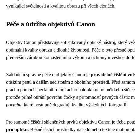
vynikající světelností a kvalitou obrazu při všech clonách.
Péče a údržba objektivů Canon
Objektiv Canon představuje sofistikovaný optický nástroj, který vy
optimální kvality obrazu a dlouhé životnosti. Péče o tyto přesné op
především zárukou konzistentního výkonu a ochrany investice do f
Základem správné péče o objektiv Canon je
pravidelné čištění vně
otiskům prstů a dalším nečistotám z okolního prostředí. Před samotn
prachu pomocí speciálního foukacího balónku nebo měkkého štětce u
protože přímé otírání povrchu čočky s přítomností pevných částic 
povrchu
, které postupně degradují kvalitu výsledných fotografií.
Pro samotné čištění skleněných prvků objektivu Canon je třeba po
pro optiku
. Běžné čisticí prostředky na sklo nebo textilie mohou 