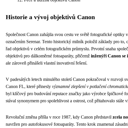
Historie a vývoj objektivů Canon
Společnost Canon zahájila svou cestu ve světě fotografické optiky v
označením Serenar. Tento historický milník položil základy pro to, c
řad objektivů v celém fotografickém průmyslu. Prvotní snaha společ
objektivů pro dálkoměrné fotoaparáty, přičemž
inženýři Canon se 
ale zároveň přinášeli vlastní inovativní řešení.
V padesátých letech minulého století Canon pokračoval v rozvoji své
Canon FL, které přinesly
významné zlepšení v potlačení chromatic
byl klíčový pro budování reputace značky jako výrobce špičkové fo
stával synonymem pro spolehlivost a ostrost, což přitahovalo stále v
Revoluční změna přišla v roce 1987, kdy Canon představil
zcela n
navržen pro autofokusové fotoaparáty. Tento krok znamenal zásadní 