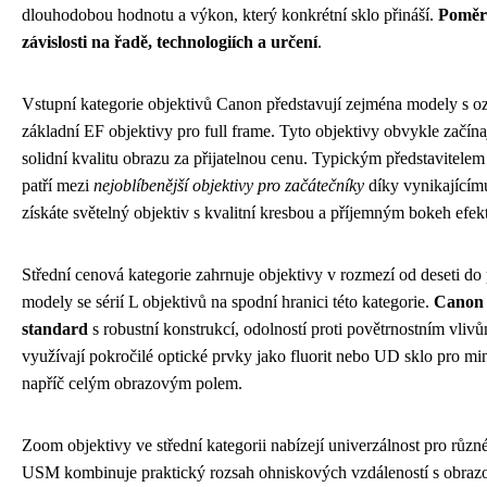
dlouhodobou hodnotu a výkon, který konkrétní sklo přináší.
Poměr 
závislosti na řadě, technologiích a určení
.
Vstupní kategorie objektivů Canon představují zejména modely s 
základní EF objektivy pro full frame. Tyto objektivy obvykle začína
solidní kvalitu obrazu za přijatelnou cenu. Typickým představitel
patří mezi
nejoblíbenější objektivy pro začátečníky
díky vynikajícím
získáte světelný objektiv s kvalitní kresbou a příjemným bokeh efek
Střední cenová kategorie zahrnuje objektivy v rozmezí od deseti do 
modely se sérií L objektivů na spodní hranici této kategorie.
Canon o
standard
s robustní konstrukcí, odolností proti povětrnostním vlivů
využívají pokročilé optické prvky jako fluorit nebo UD sklo pro mi
napříč celým obrazovým polem.
Zoom objektivy ve střední kategorii nabízejí univerzálnost pro růz
USM kombinuje praktický rozsah ohniskových vzdáleností s obrazov