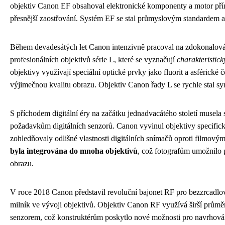
objektiv Canon EF obsahoval elektronické komponenty a motor přímo
přesnější zaostřování. Systém EF se stal průmyslovým standardem a
Během devadesátých let Canon intenzivně pracoval na zdokonalování
profesionálních objektivů série L, které se vyznačují
charakteristic
objektivy využívají speciální optické prvky jako fluorit a asférické 
výjimečnou kvalitu obrazu. Objektiv Canon řady L se rychle stal sy
S příchodem digitální éry na začátku jednadvacátého století musela
požadavkům digitálních senzorů. Canon vyvinul objektivy specificky
zohledňovaly odlišné vlastnosti digitálních snímačů oproti filmový
byla integrována do mnoha objektivů
, což fotografům umožnilo 
obrazu.
V roce 2018 Canon představil revoluční bajonet RF pro bezzrcadlo
milník ve vývoji objektivů. Objektiv Canon RF využívá širší průměr
senzorem, což konstruktérům poskytlo nové možnosti pro navrhován