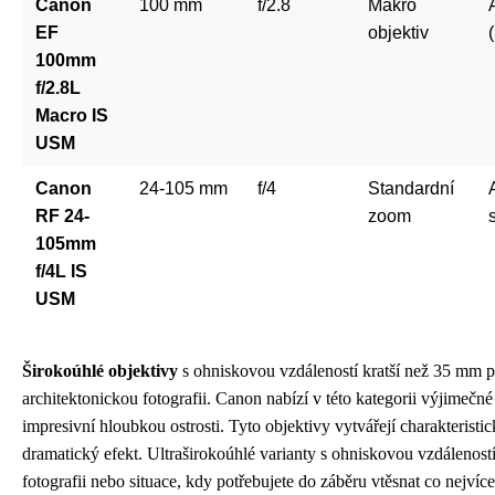
Canon
100 mm
f/2.8
Makro
EF
objektiv
100mm
f/2.8L
Macro IS
USM
Canon
24-105 mm
f/4
Standardní
RF 24-
zoom
105mm
f/4L IS
USM
Širokoúhlé objektivy
s ohniskovou vzdáleností kratší než 35 mm pa
architektonickou fotografii. Canon nabízí v této kategorii výjimečné
impresivní hloubkou ostrosti. Tyto objektivy vytvářejí charakteris
dramatický efekt. Ultraširokoúhlé varianty s ohniskovou vzdálenost
fotografii nebo situace, kdy potřebujete do záběru vtěsnat co nejvíce