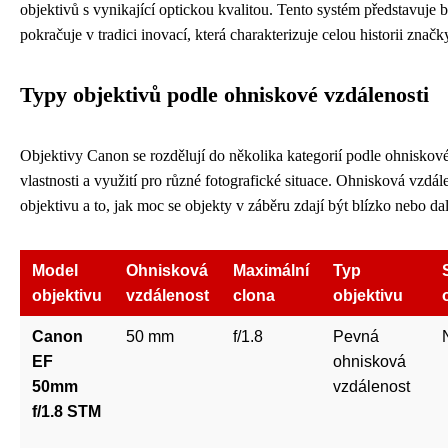
objektivů s vynikající optickou kvalitou. Tento systém představuje
pokračuje v tradici inovací, která charakterizuje celou historii značk
Typy objektivů podle ohniskové vzdálenosti
Objektivy Canon se rozdělují do několika kategorií podle ohniskové
vlastnosti a využití pro různé fotografické situace. Ohnisková vzdá
objektivu a to, jak moc se objekty v záběru zdají být blízko nebo da
Model
Ohnisková
Maximální
Typ
objektivu
vzdálenost
clona
objektivu
Canon
50 mm
f/1.8
Pevná
EF
ohnisková
50mm
vzdálenost
f/1.8 STM