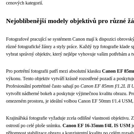
cenových kategorií.
Nejoblíbenější modely objektivů pro různé ž
Fotografové pracující se systémem Canon mají k dispozici obrovský
různé fotografické žánry a styly práce. Každý typ fotografie klade sp
vybrat správný objektiv, který nejlépe vyhovuje vašim potřebám a 
Pro portrétní fotografii patří mezi absolutní klasiku
Canon EF 85mm
výkonu. Tento objektiv vytváří krásně rozostřené pozadí a poskytu
Profesionální portrétisté často sahají po
Canon EF 85mm f/1.2L II
vytvořit nádherné bokeh a poskytuje výjimečnou kvalitu obrazu. Pro t
omezeném prostoru, je ideální volbou Canon EF 50mm f/1.4 USM, k
Krajinářská fotografie vyžaduje zcela odlišné vlastnosti objektivu. 
ostrostí po celé ploše snímku.
Canon EF 16-35mm f/4L IS USM
j
přítomnost stabilizace obrazu a konzistentní kvalitu po celém roz