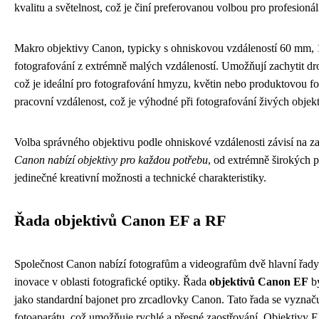
kvalitu a světelnost, což je činí preferovanou volbou pro profesion
Makro objektivy Canon, typicky s ohniskovou vzdáleností 60 mm,
fotografování z extrémně malých vzdáleností. Umožňují zachytit dr
což je ideální pro fotografování hmyzu, květin nebo produktovou fot
pracovní vzdálenost, což je výhodné při fotografování živých objek
Volba správného objektivu podle ohniskové vzdálenosti závisí na z
Canon nabízí objektivy pro každou potřebu
, od extrémně širokých p
jedinečné kreativní možnosti a technické charakteristiky.
Řada objektivů Canon EF a RF
Společnost Canon nabízí fotografům a videografům dvě hlavní řady 
inovace v oblasti fotografické optiky. Řada
objektivů Canon EF
by
jako standardní bajonet pro zrcadlovky Canon. Tato řada se vyznač
fotoaparátu, což umožňuje rychlé a přesné zaostřování. Objektivy E