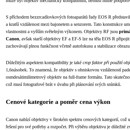
může být objektiv mechanicky kompatibilní, nemusí nutně podporov
S příchodem bezzrcadlovkových fotoaparátů řady EOS R představil 
a kratší vzdálenost mezi bajonetem a senzorem. Tato konstrukce um
vlastnostmi a vyšším světelným výkonem. Objektivy RF jsou
primá
Canon
, avšak starší objektivy EF a EF-S lze na těla EOS R připoji
zachovávají plnou funkčnost včetně autofokusu a stabilizace obrazu
Důležitým aspektem kompatibility je také
crop faktor při použití o
1,6násobek. To znamená, že objektiv s ohniskovou vzdáleností pade
osmdesátimilimetrový objektiv na full-frame formátu. Tato skutečn
což musí fotografové brát v úvahu při plánování svých snímků.
Cenové kategorie a poměr cena výkon
Canon nabízí objektivy v širokém spektru cenových kategorií, což 
řešení pro své potřeby a rozpočet. Při výběru objektivu je důležité zv