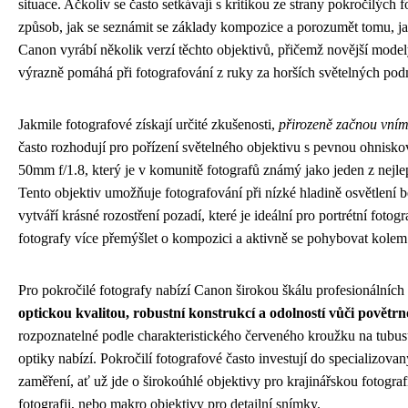
situace. Ačkoliv se často setkávají s kritikou ze strany pokročilých
způsob, jak se seznámit se základy kompozice a porozumět tomu, ja
Canon vyrábí několik verzí těchto objektivů, přičemž novější modely
výrazně pomáhá při fotografování z ruky za horších světelných po
Jakmile fotografové získají určité zkušenosti,
přirozeně začnou vním
často rozhodují pro pořízení světelného objektivu s pevnou ohnis
50mm f/1.8, který je v komunitě fotografů známý jako jeden z nejl
Tento objektiv umožňuje fotografování při nízké hladině osvětlení
vytváří krásné rozostření pozadí, které je ideální pro portrétní foto
fotografy více přemýšlet o kompozici a aktivně se pohybovat kolem
Pro pokročilé fotografy nabízí Canon širokou škálu profesionálních
optickou kvalitou, robustní konstrukcí a odolností vůči povětr
rozpoznatelné podle charakteristického červeného kroužku na tubusu
optiky nabízí. Pokročilí fotografové často investují do specializov
zaměření, ať už jde o širokoúhlé objektivy pro krajinářskou fotografi
fotografii, nebo makro objektivy pro detailní snímky.