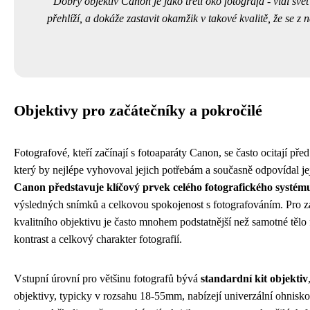
Dobrý objektiv Canon je jako třetí oko fotografa - vidí svět 
přehlíží, a dokáže zastavit okamžik v takové kvalitě, že se z
Objektivy pro začátečníky a pokročilé
Fotografové, kteří začínají s fotoaparáty Canon, se často ocitají p
který by nejlépe vyhovoval jejich potřebám a současně odpovídal je
Canon představuje klíčový prvek celého fotografického systém
výsledných snímků a celkovou spokojenost s fotografováním. Pro zač
kvalitního objektivu je často mnohem podstatnější než samotné tělo f
kontrast a celkový charakter fotografií.
Vstupní úrovní pro většinu fotografů bývá
standardní kit objektiv
objektivy, typicky v rozsahu 18-55mm, nabízejí univerzální ohnisk