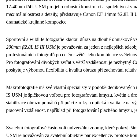
17-40mm f/4L USM pro jeho robustní konstrukci a spolehlivost v ná
maximální ostrost a detaily, představuje Canon EF 14mm f/2.8L II 
dramatické krajinné kompozice.
Sportovní a wildlife fotografie kladou důraz na dlouhé ohniskové vz
200mm f/2.8L IS III USM
je považován za jeden z nejlepších teleob
profesionálních fotografů po celém světě. Jeho kombinace světelnosti
Pro fotografování divokých zvířat z větší vzdálenosti je nezbytný
C
poskytuje výbornou flexibilitu a kvalitu obrazu při zachování relativ
Makrofotografie má své vlastní specialisty v podobě dedikovanýc
IS USM je špičkovou volbou pro fotografování hmyzu, květin a dr
stabilizace obrazu pomáhá při práci z ruky a optická kvalita je na výj
pracovní vzdálenost, například při fotografování plachého hmyzu
Svatební fotografové často volí univerzální zoomy, které pokryjí š
USM je považován za svatební objektiv par excellence, protože kom