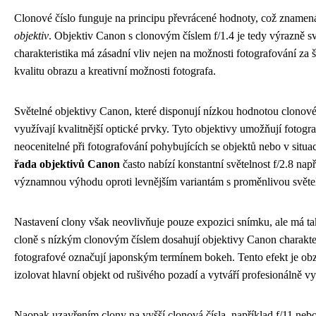
Clonové číslo funguje na principu převrácené hodnoty, což znamen
objektiv
. Objektiv Canon s clonovým číslem f/1.4 je tedy výrazně svě
charakteristika má zásadní vliv nejen na možnosti fotografování za
kvalitu obrazu a kreativní možnosti fotografa.
Světelné objektivy Canon, které disponují nízkou hodnotou clonovéh
využívají kvalitnější optické prvky. Tyto objektivy umožňují fotogr
neocenitelné při fotografování pohybujících se objektů nebo v situa
řada objektivů Canon
často nabízí konstantní světelnost f/2.8 na
významnou výhodu oproti levnějším variantám s proměnlivou světel
Nastavení clony však neovlivňuje pouze expozici snímku, ale má ta
cloně s nízkým clonovým číslem dosahují objektivy Canon charakter
fotografové označují japonským termínem bokeh. Tento efekt je obzv
izolovat hlavní objekt od rušivého pozadí a vytváří profesionálně 
Naopak uzavřením clony na vyšší clonová čísla, například f/11 nebo 