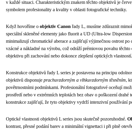
v každé situaci. Charakteristickým znakem těchto objektivů je červen
symbolem profesionality a kvality v oblasti fotografické techniky.
Když hovoříme o
objektiv Canon
řady L, musíme zdůraznit mimořá
speciální skleněné elementy jako fluorit a UD (Ultra-low Dispersion
minimalizují chromatické aberace a zajišťují výjimečnou ostrost po 
vzácné a nákladné na výrobu, což odráží prémiovou povahu těchto o
objektivu při zachování nebo dokonce zlepšení optických vlastností
Konstrukce objektivů řady L series je postavena na principu odolnos
objektivů disponuje
prachuvzdorným a vlhkuvzdorným těsněním
, k
povětrnostními podmínkami. Profesionální fotografové oceňují možn
prostředí nebo v extrémních teplotách bez obav o poškození drahé
konstrukce zajišťují, že tyto objektivy vydrží intenzivní používání 
Optické vlastnosti objektivů L series jsou skutečně pozoruhodné.
Ob
kontrast, přesné podání barev a minimální vignettaci i při plně otev