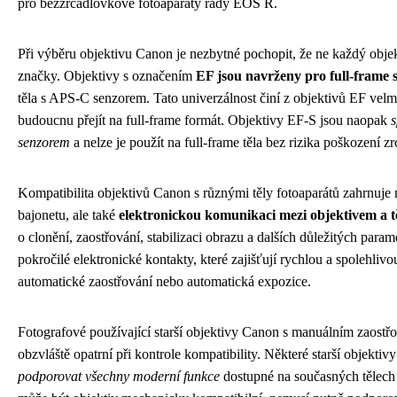
pro bezzrcadlovkové fotoaparáty řady EOS R.
Při výběru objektivu Canon je nezbytné pochopit, že ne každý objek
značky. Objektivy s označením
EF jsou navrženy pro full-frame 
těla s APS-C senzorem. Tato univerzálnost činí z objektivů EF velmi
budoucnu přejít na full-frame formát. Objektivy EF-S jsou naopak
s
senzorem
a nelze je použít na full-frame těla bez rizika poškození 
Kompatibilita objektivů Canon s různými těly fotoaparátů zahrnuje 
bajonetu, ale také
elektronickou komunikaci mezi objektivem a 
o clonění, zaostřování, stabilizaci obrazu a dalších důležitých par
pokročilé elektronické kontakty, které zajišťují rychlou a spolehliv
automatické zaostřování nebo automatická expozice.
Fotografové používající starší objektivy Canon s manuálním zaostřo
obzvláště opatrní při kontrole kompatibility. Některé starší objekt
podporovat všechny moderní funkce
dostupné na současných tělech f