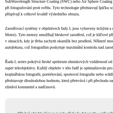
SubWavelength Structure Coating (SWC) nebo Air Sphere Coating (A
při fotografování proti světlu. Tyto technologie představují špičku
přispívají k celkové kvalitě výsledného obrazu.
Zaostřovací systémy v objektivech řady L jsou vybaveny tichými a 
Motor). Tyto motory umožňují bleskové zaostření, což je klíčové př
v situacích, kdy je třeba zachytit okamžik bez prodlení. Některé mo
autofokusu
, což fotografům poskytuje maximální kontrolu nad zaos
Řada L series pokrývá široké spektrum ohniskových vzdáleností od u
super teleobjektivy. Každý objektiv v této řadě je optimalizován pro 
krajinářskou fotografii, portrétování, sportovní fotografie nebo wildl
představuje dlouhodobou hodnotu, která přetrvává i při přechodu na 
zůstává konstantní a nadčasová.