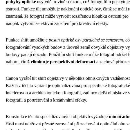
pohyby optické osy
vůči rovině senzoru, což fotografům poskytuje
ostrosti. Funkce tilt umožňuje naklonění optické osy, čímž se mění
znamená, že fotograf může vytvořit rozšířenou hloubku ostrosti pro
naopak vytvořit selektivní zaostření pro kreativní efekty.
Funkce shift umožňuje
posun optické osy paralelně se senzorem
, co
fotografování vysokých budov z úrovně země obvyklé objektivy vytvá
budovy padají dozadu. Použitím shift funkce může fotograf udržet f
nahoru, čímž
eliminuje perspektivní deformaci
a zachová přiroze
Canon vyrábí tilt-shift objektivy v několika ohniskových vzdál
Každá z těchto variant je optimalizována pro specifické fotografické
interiérovou a architektonickou fotografii, zatímco delší ohniskové
fotografii a portrétování s kreativními efekty.
Konstrukce těchto specializovaných objektivů vyžaduje
mimořádno
části musí udržovat přesné zarovnání při zachování optimální obra