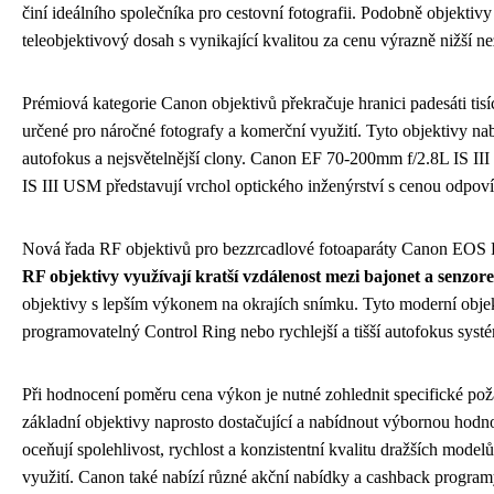
činí ideálního společníka pro cestovní fotografii. Podobně objek
teleobjektivový dosah s vynikající kvalitou za cenu výrazně nižší než
Prémiová kategorie Canon objektivů překračuje hranici padesáti tis
určené pro náročné fotografy a komerční využití. Tyto objektivy nab
autofokus a nejsvětelnější clony. Canon EF 70-200mm f/2.8L IS 
IS III USM představují vrchol optického inženýrství s cenou odpov
Nová řada RF objektivů pro bezzrcadlové fotoaparáty Canon EOS R 
RF objektivy využívají kratší vzdálenost mezi bajonet a senzor
objektivy s lepším výkonem na okrajích snímku. Tyto moderní objek
programovatelný Control Ring nebo rychlejší a tišší autofokus syst
Při hodnocení poměru cena výkon je nutné zohlednit specifické pož
základní objektivy naprosto dostačující a nabídnout výbornou hodno
oceňují spolehlivost, rychlost a konzistentní kvalitu dražších model
využití. Canon také nabízí různé akční nabídky a cashback program