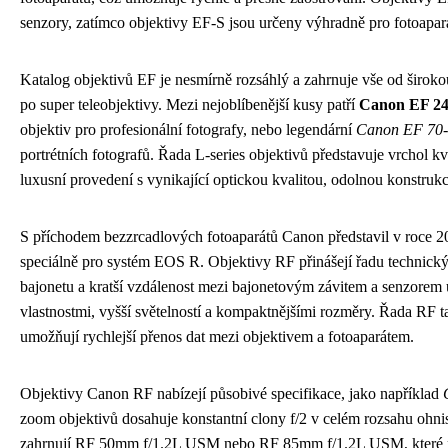
senzory, zatímco objektivy EF-S jsou určeny výhradně pro fotoap
Katalog objektivů EF je nesmírně rozsáhlý a zahrnuje vše od široko
po super teleobjektivy. Mezi nejoblíbenější kusy patří
Canon EF 24
objektiv pro profesionální fotografy, nebo legendární
Canon EF 70-
portrétních fotografů. Řada L-series objektivů představuje vrchol 
luxusní provedení s vynikající optickou kvalitou, odolnou konstrukc
S příchodem bezzrcadlových fotoaparátů Canon představil v roce 
speciálně pro systém EOS R. Objektivy RF přinášejí řadu technickýc
bajonetu a kratší vzdálenost mezi bajonetovým závitem a senzorem 
vlastnostmi, vyšší světelností a kompaktnějšími rozměry. Řada RF 
umožňují rychlejší přenos dat mezi objektivem a fotoaparátem.
Objektivy Canon RF nabízejí působivé specifikace, jako například
zoom objektivů dosahuje konstantní clony f/2 v celém rozsahu ohn
zahrnují RF 50mm f/1.2L USM nebo RF 85mm f/1.2L USM, které po