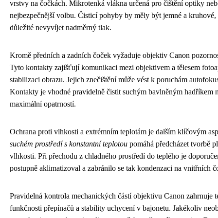
vrstvy na čočkách. Mikrotenká vlákna určená pro čištění optiky nebo 
nejbezpečnější volbu. Čisticí pohyby by měly být jemné a kruhové, 
důležité nevyvíjet nadměrný tlak.
Kromě předních a zadních čoček vyžaduje objektiv Canon pozornost
Tyto kontakty zajišťují komunikaci mezi objektivem a tělesem fotoap
stabilizaci obrazu. Jejich znečištění může vést k poruchám autof
Kontakty je vhodné pravidelně čistit suchým bavlněným hadříkem ne
maximální opatrností.
Ochrana proti vlhkosti a extrémním teplotám je dalším klíčovým a
suchém prostředí s konstantní teplotou
pomáhá předcházet tvorbě plí
vlhkosti. Při přechodu z chladného prostředí do teplého je doporuče
postupně aklimatizoval a zabránilo se tak kondenzaci na vnitřních 
Pravidelná kontrola mechanických částí objektivu Canon zahrnuje t
funkčnosti přepínačů a stability uchycení v bajonetu. Jakékoliv neo