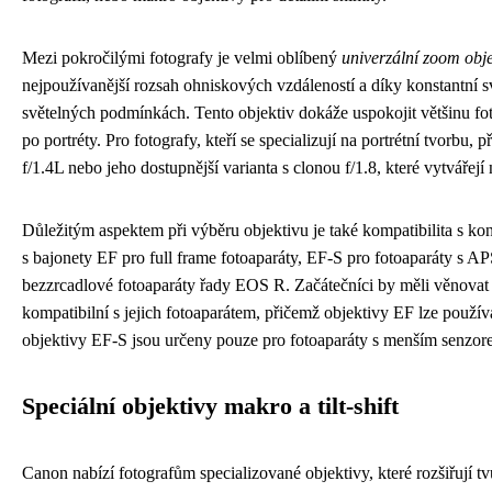
Mezi pokročilými fotografy je velmi oblíbený
univerzální zoom ob
nejpoužívanější rozsah ohniskových vzdáleností a díky konstantní svě
světelných podmínkách. Tento objektiv dokáže uspokojit většinu fot
po portréty. Pro fotografy, kteří se specializují na portrétní tvorb
f/1.4L nebo jeho dostupnější varianta s clonou f/1.8, které vytvářejí
Důležitým aspektem při výběru objektivu je také kompatibilita s ko
s bajonety EF pro full frame fotoaparáty, EF-S pro fotoaparáty s A
bezzrcadlové fotoaparáty řady EOS R. Začátečníci by měli věnovat 
kompatibilní s jejich fotoaparátem, přičemž objektivy EF lze použ
objektivy EF-S jsou určeny pouze pro fotoaparáty s menším senzor
Speciální objektivy makro a tilt-shift
Canon nabízí fotografům specializované objektivy, které rozšiřují t