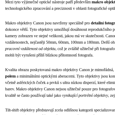
Mezi tyto výjimečné optické nástroje patří především
makro objektiv
technologického zpracování a preciznosti v oblasti fotografické opti
Makro objektivy Canon jsou navrženy speciálně pro
detailní foto
dokonce větší. Tyto objektivy umožňují dosáhnout reprodukčního p
kamery zobrazen ve stejné velikosti, jakou má ve skutečnosti. Can
vzdálenostech, nejčastěji 50mm, 60mm, 100mm a 180mm. Delší ohn
pracovní vzdálenost od objektu
, což je zvláště užitečné při fotogr
mohli být vyrušeni příliš blízkou přítomností fotografa.
Kvalita obrazu poskytovaná makro objektivy Canon je mimořádná,
polem
a minimálními optickými aberacemi. Tyto objektivy jsou kon
včetně asférických čoček a prvků s ultra nízkou disperzí, které elim
barev. Makro objektivy Canon nejsou užitečné pouze pro fotografo
kvalitě se často používají také jako
vynikající portrétní objektivy
, ze
Tilt-shift objektivy představují zcela odlišnou kategorii specializo