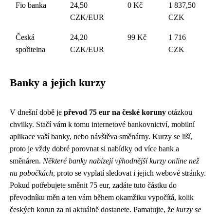
Fio banka
24,50
0 Kč
1 837,50
CZK/EUR
CZK
Česká
24,20
99 Kč
1 716
spořitelna
CZK/EUR
CZK
Banky a jejich kurzy
V dnešní době je
převod 75 eur na české koruny
otázkou
chvilky. Stačí vám k tomu internetové bankovnictví, mobilní
aplikace vaší banky, nebo návštěva směnárny. Kurzy se liší,
proto je vždy dobré porovnat si nabídky od více bank a
směnáren.
Některé banky nabízejí výhodnější kurzy online než
na pobočkách
, proto se vyplatí sledovat i jejich webové stránky.
Pokud potřebujete směnit 75 eur, zadáte tuto částku do
převodníku měn a ten vám během okamžiku vypočítá, kolik
českých korun za ni aktuálně dostanete. Pamatujte, že
kurzy se