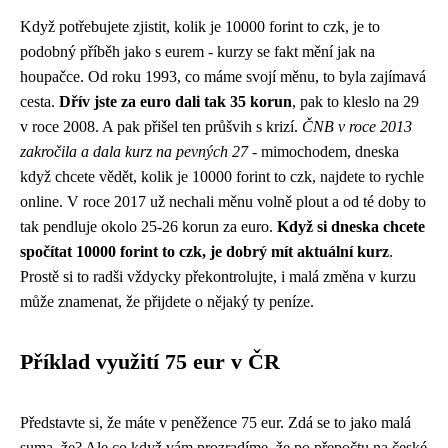
Když potřebujete zjistit, kolik je 10000 forint to czk, je to
podobný příběh jako s eurem - kurzy se fakt mění jak na
houpačce. Od roku 1993, co máme svojí měnu, to byla zajímavá
cesta.
Dřív jste za euro dali tak 35 korun
, pak to kleslo na 29
v roce 2008. A pak přišel ten průšvih s krizí.
ČNB v roce 2013
zakročila a dala kurz na pevných 27
- mimochodem, dneska
když chcete vědět, kolik je 10000 forint to czk,
najdete to rychle
online
. V roce 2017 už nechali měnu volně plout a od té doby to
tak pendluje okolo 25-26 korun za euro.
Když si dneska chcete
spočítat 10000 forint to czk, je dobrý mít aktuální kurz
.
Prostě si to radši vždycky překontrolujte, i malá změna v kurzu
může znamenat, že přijdete o nějaký ty peníze.
Příklad využití 75 eur v ČR
Představte si, že máte v peněžence 75 eur. Zdá se to jako malá
suma, že? Ale co když vám prozradíme, že po přepočtu na české