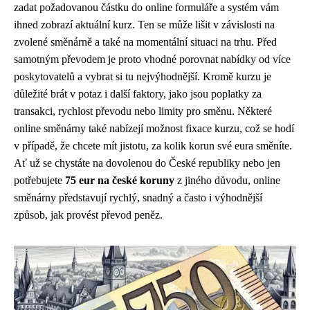
zadat požadovanou částku do online formuláře a systém vám
ihned zobrazí aktuální kurz. Ten se může lišit v závislosti na
zvolené směnárně a také na momentální situaci na trhu. Před
samotným převodem je proto vhodné porovnat nabídky od více
poskytovatelů a vybrat si tu nejvýhodnější. Kromě kurzu je
důležité brát v potaz i další faktory, jako jsou poplatky za
transakci, rychlost převodu nebo limity pro směnu. Některé
online směnárny také nabízejí možnost fixace kurzu, což se hodí
v případě, že chcete mít jistotu, za kolik korun své eura směníte.
Ať už se chystáte na dovolenou do České republiky nebo jen
potřebujete
75 eur na české koruny
z jiného důvodu, online
směnárny představují rychlý, snadný a často i výhodnější
způsob, jak provést převod peněz.