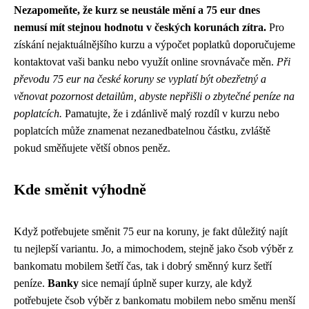
Nezapomeňte, že kurz se neustále mění a 75 eur dnes
nemusí mít stejnou hodnotu v českých korunách zítra.
Pro
získání nejaktuálnějšího kurzu a výpočet poplatků doporučujeme
kontaktovat vaši banku nebo využít online srovnávače měn.
Při
převodu 75 eur na české koruny se vyplatí být obezřetný a
věnovat pozornost detailům, abyste nepřišli o zbytečné peníze na
poplatcích.
Pamatujte, že i zdánlivě malý rozdíl v kurzu nebo
poplatcích může znamenat nezanedbatelnou částku, zvláště
pokud směňujete větší obnos peněz.
Kde směnit výhodně
Když potřebujete směnit 75 eur na koruny, je fakt důležitý najít
tu nejlepší variantu. Jo, a mimochodem, stejně jako
čsob výběr z
bankomatu mobilem
šetří čas, tak i dobrý směnný kurz šetří
peníze.
Banky
sice nemají úplně super kurzy, ale když
potřebujete čsob výběr z bankomatu mobilem nebo směnu menší