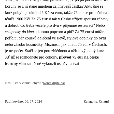
koruny se z ní stane mnohem zajímavější částka? Aktuálně se
kurz pohybuje okolo 25 Kč za euro, takže 75 eur se promění na
téměř 1900 Kč! Za
75 eur
si tak v Česku užijete spoustu zábavy
a dobrot. Co třeba večeře pro dva v příjemné restauraci? Nebo
vstupenky do kina
a k tomu popcorn a pití? Za 75 eur si můžete
pořídit i pár kousků oblečení ve slevě, stylové doplňky do bytu
nebo zásobu kosmetiky. Možností, jak utratit 75 eur v Čechách,
je nespočet. Stačí se jen porozhlédnout a užít si výhodný kurz.
Ať už se rozhodnete pro cokoliv,
převod 75 eur na české
koruny
vám zaručeně vykouzlí úsměv na tváři.
Našli jste v článku chybu?
Kontaktujte nás
Publikováno: 06. 07. 2024
Kategorie:
Ostatní