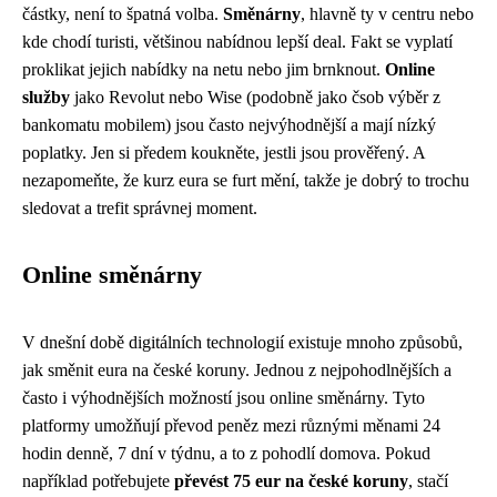
částky, není to špatná volba.
Směnárny
, hlavně ty v centru nebo
kde chodí turisti, většinou nabídnou lepší deal. Fakt se vyplatí
proklikat jejich nabídky na netu nebo jim brnknout.
Online
služby
jako Revolut nebo Wise (podobně jako čsob výběr z
bankomatu mobilem) jsou často nejvýhodnější a mají nízký
poplatky. Jen si předem koukněte, jestli jsou prověřený. A
nezapomeňte, že kurz eura se furt mění, takže je dobrý to trochu
sledovat a trefit správnej moment.
Online směnárny
V dnešní době digitálních technologií existuje mnoho způsobů,
jak směnit eura na české koruny. Jednou z nejpohodlnějších a
často i výhodnějších možností jsou online směnárny. Tyto
platformy umožňují převod peněz mezi různými měnami 24
hodin denně, 7 dní v týdnu, a to z pohodlí domova. Pokud
například potřebujete
převést 75 eur na české koruny
, stačí