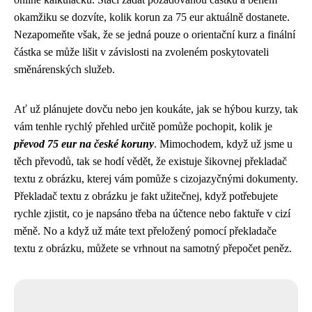
okamžiku se dozvíte, kolik korun za 75 eur aktuálně dostanete.
Nezapomeňte však, že se jedná pouze o orientační kurz a finální
částka se může lišit v závislosti na zvoleném poskytovateli
směnárenských služeb.
Ať už plánujete dovču nebo jen koukáte, jak se hýbou kurzy, tak
vám tenhle rychlý přehled určitě pomůže pochopit, kolik je
převod 75 eur na české koruny
. Mimochodem, když už jsme u
těch převodů, tak se hodí vědět, že existuje šikovnej
překladač
textu z obrázku
, kterej vám pomůže s cizojazyčnými dokumenty.
Překladač textu z obrázku je fakt užitečnej, když potřebujete
rychle zjistit, co je napsáno třeba na účtence nebo faktuře v cizí
měně. No a když už máte text přeložený pomocí překladače
textu z obrázku, můžete se vrhnout na samotný přepočet peněz.