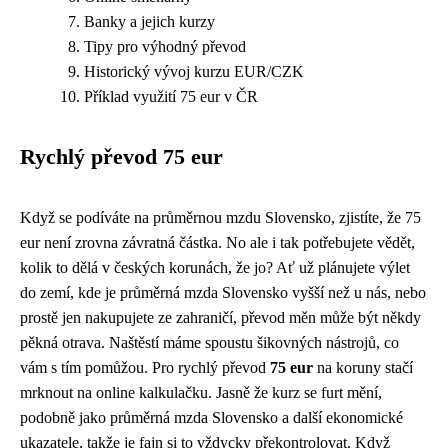
Banky a jejich kurzy
Tipy pro výhodný převod
Historický vývoj kurzu EUR/CZK
Příklad využití 75 eur v ČR
Rychlý převod 75 eur
Když se podíváte na
průměrnou mzdu Slovensko
, zjistíte, že 75
eur není zrovna závratná částka. No ale i tak potřebujete vědět,
kolik to dělá v českých korunách, že jo? Ať už plánujete výlet
do zemí, kde je průměrná mzda Slovensko vyšší než u nás, nebo
prostě jen nakupujete ze zahraničí, převod měn může být někdy
pěkná otrava. Naštěstí máme spoustu šikovných nástrojů, co
vám s tím pomůžou. Pro rychlý převod
75 eur
na koruny stačí
mrknout na online kalkulačku. Jasně že kurz se furt mění,
podobně jako průměrná mzda Slovensko a další ekonomické
ukazatele, takže je fajn si to vždycky překontrolovat. Když