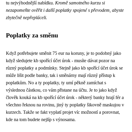
tu nejvýhodnější nabídku.
Kromě samotného kurzu si
nezapomeňte ověřit i další poplatky spojené s převodem, abyste
zbytečně nepřepláceli.
Poplatky za směnu
Když potřebujete směnit 75 eur na koruny, je to podobný jako
když sledujete kb spořící účet úrok - musíte dávat pozor na
různý poplatky a podmínky. Stejně jako
kb spořící účet úrok
se
může lišit podle banky, tak i směnárny mají různý přístup k
poplatkům. No a ty poplatky, ty umí pěkně zamíchat s
výslednou částkou, co vám přistane na účtu. Je to jako když
člověk kouká na kb spořící účet úrok - některý banky hrají fér a
všechno řeknou na rovinu, jiný ty poplatky šikovně maskujou v
kurzech. Takže se fakt vyplatí projet víc možností a porovnat,
kde na tom budete nejlíp s výnosama.