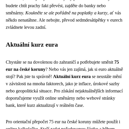
budete chtít prachy fakt převést, zajděte do banky nebo
směnárny.
Koukněte se ale pořádně na poplatky a kurzy
, ať vás
někdo nenatáhne. Ale nebojte, převod sedmdesátipětky v eurech
zvládnete levou zadní.
Aktuální kurz eura
Chystáte se na dovolenou do zahraničí a potřebujete směnit
75
eur na české koruny
? Nebo vás jen zajímá, jak si euro aktuálně
stojí? Pak jste tu správně!
Aktuální kurz eura
se neustále mění
v závislosti na mnoha faktorech, jako je inflace, úrokové sazby
nebo geopolitická situace. Pro získání nejaktuálnějších informací
doporučujeme využít online směnárny nebo webové stránky
bank, které kurz aktualizují v reálném čase.
Pro orientační přepočet 75 eur na české koruny můžete použít i
online kalkulačku. Stačí zadat požadovanou částku a během