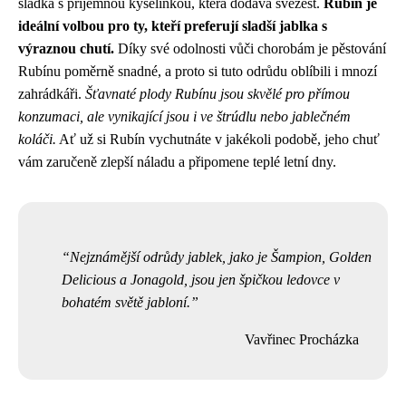
sladká s příjemnou kyselinkou, která dodává svěžest.
Rubín je
ideální volbou pro ty, kteří preferují sladší jablka s
výraznou chutí.
Díky své odolnosti vůči chorobám je pěstování
Rubínu poměrně snadné, a proto si tuto odrůdu oblíbili i mnozí
zahrádkáři.
Šťavnaté plody Rubínu jsou skvělé pro přímou
konzumaci, ale vynikající jsou i ve štrúdlu nebo jablečném
koláči.
Ať už si Rubín vychutnáte v jakékoli podobě, jeho chuť
vám zaručeně zlepší náladu a připomene teplé letní dny.
Nejznámější odrůdy jablek, jako je Šampion, Golden
Delicious a Jonagold, jsou jen špičkou ledovce v
bohatém světě jabloní.
Vavřinec Procházka