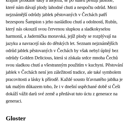
krajině protkané sady a alejemi, se po staletí pěstují jabloně,
které nám dávají plody lahodné chuti a nespočtu odrůd. Mezi
nejznámější odrůdy jablek pěstovaných v Čechách patří
bezesporu Šampion s jeho nasládlou chutí a odolností, Rubín,
který nás okouzlí svou červenou slupkou a sladkokyselou
harmonií, a Jadernička moravská, jejíž plody se rozplývají na
jazyku a navracejí nás do dětských let. Seznam nejznámějších
odrůd jablek pěstovaných v Čechách by však nebyl úplný bez
odrůdy Golden Delicious, která si získala srdce mnoha Čechů
svou sladkou chutí a všestranným použitím v kuchyni. Pěstování
jablek v Čechách není jen záležitostí tradice, ale také symbolem
pracovitosti a lásky k přírodě. Každé sousto šťavnatého jablka je
tak malým důkazem toho, že i v dnešní uspěchané době si Češi
dokáží vážit darů své země a předávat tuto úctu z generace na
generaci.
Gloster