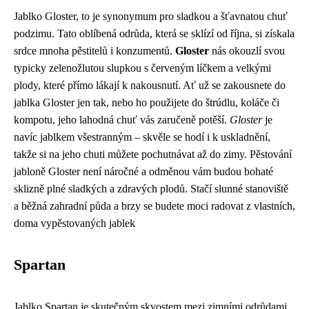
Jablko Gloster, to je synonymum pro sladkou a šťavnatou chuť
podzimu. Tato oblíbená odrůda, která se sklízí od října, si získala
srdce mnoha pěstitelů i konzumentů.
Gloster
nás okouzlí svou
typicky zelenožlutou slupkou s červeným líčkem a velkými
plody, které přímo lákají k nakousnutí. Ať už se zakousnete do
jablka Gloster jen tak, nebo ho použijete do štrúdlu, koláče či
kompotu, jeho lahodná chuť vás zaručeně potěší.
Gloster
je
navíc jablkem všestranným – skvěle se hodí i k uskladnění,
takže si na jeho chuti můžete pochutnávat až do zimy. Pěstování
jabloně Gloster není náročné a odměnou vám budou bohaté
sklizně plné sladkých a zdravých plodů. Stačí slunné stanoviště
a běžná zahradní půda a brzy se budete moci radovat z vlastních,
doma vypěstovaných jablek
Spartan
Jablko Spartan je skutečným skvostem mezi zimními odrůdami.