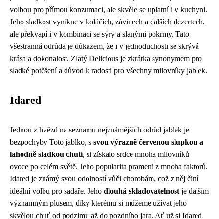
volbou pro přímou konzumaci, ale skvěle se uplatní i v kuchyni.
Jeho sladkost vynikne v koláčích, závinech a dalších dezertech,
ale překvapí i v kombinaci se sýry a slanými pokrmy. Tato
všestranná odrůda je důkazem, že i v jednoduchosti se skrývá
krása a dokonalost. Zlatý Delicious je zkrátka synonymem pro
sladké potěšení a důvod k radosti pro všechny milovníky jablek.
Idared
Jednou z hvězd na seznamu nejznámějších odrůd jablek je
bezpochyby Toto jablko, s
svou výrazně červenou slupkou a
lahodně sladkou chutí
, si získalo srdce mnoha milovníků
ovoce po celém světě. Jeho popularita pramení z mnoha faktorů.
Idared je známý svou odolností vůči chorobám, což z něj činí
ideální volbu pro sadaře. Jeho
dlouhá skladovatelnost
je dalším
významným plusem, díky kterému si můžeme užívat jeho
skvělou chuť od podzimu až do pozdního jara. Ať už si Idared