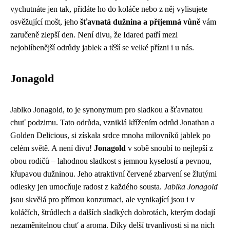
vychutnáte jen tak, přidáte ho do koláče nebo z něj vylisujete
osvěžující mošt, jeho
šťavnatá dužnina a příjemná vůně
vám
zaručeně zlepší den. Není divu, že Idared patří mezi
nejoblíbenější odrůdy jablek a těší se velké přízni i u nás.
Jonagold
Jablko Jonagold, to je synonymum pro sladkou a šťavnatou
chuť podzimu. Tato odrůda, vzniklá křížením odrůd Jonathan a
Golden Delicious, si získala srdce mnoha milovníků jablek po
celém světě. A není divu!
Jonagold
v sobě snoubí to nejlepší z
obou rodičů – lahodnou sladkost s jemnou kyselostí a pevnou,
křupavou dužninou. Jeho atraktivní červené zbarvení se žlutými
odlesky jen umocňuje radost z každého sousta.
Jablka Jonagold
jsou skvělá pro přímou konzumaci, ale vynikající jsou i v
koláčích, štrúdlech a dalších sladkých dobrotách, kterým dodají
nezaměnitelnou chuť a aroma. Díky delší trvanlivosti si na nich