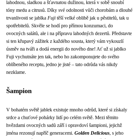
lahodnou, sladkou a šťavnatou dužinou, která v sobě snoubí
tóny medu a citrusů. Díky své odolnosti vůči chorobám a dlouhé
trvanlivosti se jablka
Fuji
těší velké oblibě jak u pěstitelů, tak u
spotřebitelů. Skvěle se hodí pro přímou konzumaci, do
ovocných salátů, ale i na přípravu lahodných dezertů. Představte
si ten křupavý zážitek z každého sousta, který vám vykouzlí
úsměv na tváři a dodá energii do nového dne! Ať už si jablko
Fuji vychutnáte jen tak, nebo ho zakomponujete do svého
oblíbeného receptu, jedno je jisté – tato odrůda vás nikdy
nezklame.
Šampion
V bohatém světě jablek existuje mnoho odrůd, které si získaly
srdce a chuťové pohárky lidí po celém světě. Mezi těmito
hvězdami ovocných sadů září i opravdoví šampioni, jejichž
jména rezonují napříč generacemi.
Golden Delicious
, s jeho