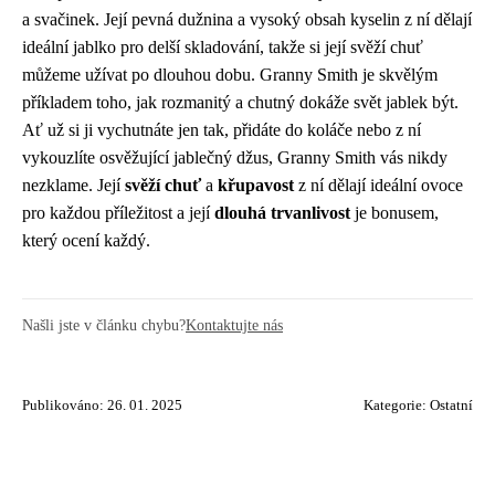
a svačinek. Její pevná dužnina a vysoký obsah kyselin z ní dělají
ideální jablko pro delší skladování, takže si její svěží chuť
můžeme užívat po dlouhou dobu. Granny Smith je skvělým
příkladem toho, jak rozmanitý a chutný dokáže svět jablek být.
Ať už si ji vychutnáte jen tak, přidáte do koláče nebo z ní
vykouzlíte osvěžující jablečný džus, Granny Smith vás nikdy
nezklame. Její
svěží chuť
a
křupavost
z ní dělají ideální ovoce
pro každou příležitost a její
dlouhá trvanlivost
je bonusem,
který ocení každý.
Našli jste v článku chybu?
Kontaktujte nás
Publikováno: 26. 01. 2025
Kategorie:
Ostatní