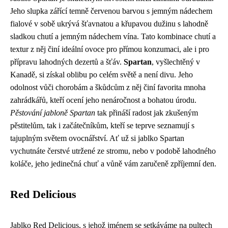
Jeho slupka zářící temně červenou barvou s jemným nádechem
fialové v sobě ukrývá šťavnatou a křupavou dužinu s lahodně
sladkou chutí a jemným nádechem vína. Tato kombinace chutí a
textur z něj činí ideální ovoce pro přímou konzumaci, ale i pro
přípravu lahodných dezertů a šťáv.
Spartan
, vyšlechtěný v
Kanadě, si získal oblibu po celém světě a není divu. Jeho
odolnost vůči chorobám a škůdcům z něj činí favorita mnoha
zahrádkářů, kteří ocení jeho nenáročnost a bohatou úrodu.
Pěstování jabloně Spartan
tak přináší radost jak zkušeným
pěstitelům, tak i začátečníkům, kteří se teprve seznamují s
tajuplným světem ovocnářství. Ať už si jablko Spartan
vychutnáte čerstvé utržené ze stromu, nebo v podobě lahodného
koláče, jeho jedinečná chuť a vůně vám zaručeně zpříjemní den.
Red Delicious
Jablko Red Delicious, s jehož jménem se setkáváme na pultech