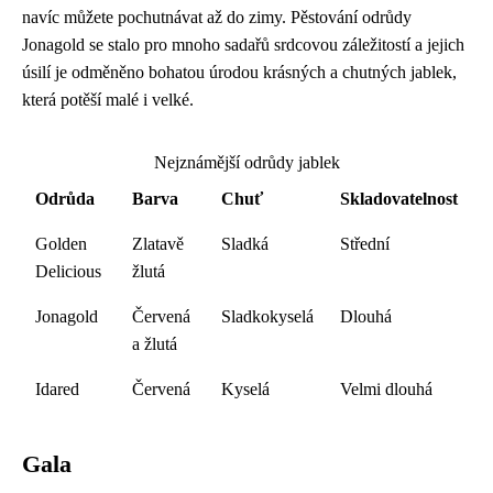
navíc můžete pochutnávat až do zimy. Pěstování odrůdy
Jonagold se stalo pro mnoho sadařů srdcovou záležitostí a jejich
úsilí je odměněno bohatou úrodou krásných a chutných jablek,
která potěší malé i velké.
Nejznámější odrůdy jablek
Odrůda
Barva
Chuť
Skladovatelnost
Golden
Zlatavě
Sladká
Střední
Delicious
žlutá
Jonagold
Červená
Sladkokyselá
Dlouhá
a žlutá
Idared
Červená
Kyselá
Velmi dlouhá
Gala