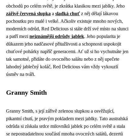
obchodů po celém světě, je zkrátka klasikou mezi jablky. Jeho
zářivě červená slupka
a
sladká chuť
z něj dělají lákavou
pochoutku pro malé i velké. Ačkoliv existuje mnoho nových,
moderních odrůd, Red Delicious si stále drží své místo na slunci
a patří mezi
nejznámější odrůdy jablek
. Jeho popularita je
důkazem jeho nadčasové přitažlivosti a schopnosti uspokojit
chuťové pohárky napříč generacemi. Ať už si ho vychutnáte jen
tak samotné, přidáte do ovocného salátu nebo z něj upečete
lahodný jablečný koláč, Red Delicious vám vždy vykouzlí
úsměv na tváři.
Granny Smith
Granny Smith, s její zářivě zelenou slupkou a osvěžující,
pikantní chutí, je pravým pokladem mezi jablky. Tato australská
odrůda si získala srdce milovníků jablek po celém světě a stala
se nepostradatelnou součástí mnoha ovocných salátů, dezertů