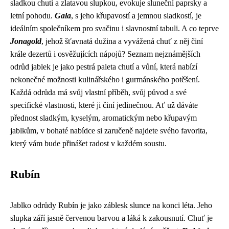
sladkou chutí a zlatavou slupkou, evokuje sluneční paprsky a
letní pohodu.
Gala
, s jeho křupavostí a jemnou sladkostí, je
ideálním společníkem pro svačinu i slavnostní tabuli. A co teprve
Jonagold
, jehož šťavnatá dužina a vyvážená chuť z něj činí
krále dezertů i osvěžujících nápojů? Seznam nejznámějších
odrůd jablek je jako pestrá paleta chutí a vůní, která nabízí
nekonečné možnosti kulinářského i gurmánského potěšení.
Každá odrůda má svůj vlastní příběh, svůj původ a své
specifické vlastnosti, které ji činí jedinečnou. Ať už dáváte
přednost sladkým, kyselým, aromatickým nebo křupavým
jablkům, v bohaté nabídce si zaručeně najdete svého favorita,
který vám bude přinášet radost v každém soustu.
Rubín
Jablko odrůdy Rubín je jako záblesk slunce na konci léta. Jeho
slupka září jasně červenou barvou a láká k zakousnutí. Chuť je