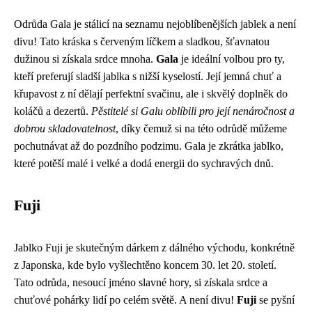
Odrůda Gala je stálicí na seznamu nejoblíbenějších jablek a není
divu! Tato kráska s červeným líčkem a sladkou, šťavnatou
dužinou si získala srdce mnoha.
Gala
je ideální volbou pro ty,
kteří preferují sladší jablka s nižší kyselostí. Její jemná chuť a
křupavost z ní dělají perfektní svačinu, ale i skvělý doplněk do
koláčů a dezertů.
Pěstitelé si Galu oblíbili pro její nenáročnost a
dobrou skladovatelnost
, díky čemuž si na této odrůdě můžeme
pochutnávat až do pozdního podzimu. Gala je zkrátka jablko,
které potěší malé i velké a dodá energii do sychravých dnů.
Fuji
Jablko Fuji je skutečným dárkem z dálného východu, konkrétně
z Japonska, kde bylo vyšlechtěno koncem 30. let 20. století.
Tato odrůda, nesoucí jméno slavné hory, si získala srdce a
chuťové pohárky lidí po celém světě. A není divu!
Fuji
se pyšní