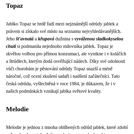
Topaz
Jablko Topaz se hrdě řadí mezi nejznámější odrůdy jablek a
právem si získalo své místo na seznamu nejvyhledávanějších.
Jeho
šťavnatá
a
křupavá
dužnina s
vyváženou sladkokyselou
chutí
si podmanila nejednoho milovníka jablek. Topaz je
skvělou volbou pro přímou konzumaci, ale vynikne i v koláčích
a štrúdlech, kterým dodá osvěžující nádech. Díky své odolnosti
vůči chorobám je pěstování odrůdy Topaz snazší a méně
náročné, což ocení zkušení sadaři i nadšení začátečníci. Tato
česká odrůda, vyšlechtěná v roce 1984, je důkazem, že i v
našich podmínkách vznikají jablka světové kvality.
Melodie
Melodie je jednou z mnoha oblíbených odrůd jablek, které zdobí