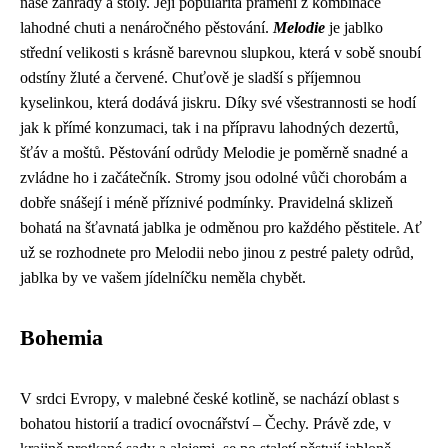
naše zahrady a stoly. Její popularita pramení z kombinace
lahodné chuti a nenáročného pěstování.
Melodie
je jablko
střední velikosti s krásně barevnou slupkou, která v sobě snoubí
odstíny žluté a červené. Chuťově je sladší s příjemnou
kyselinkou, která dodává jiskru. Díky své všestrannosti se hodí
jak k přímé konzumaci, tak i na přípravu lahodných dezertů,
šťáv a moštů. Pěstování odrůdy Melodie je poměrně snadné a
zvládne ho i začátečník. Stromy jsou odolné vůči chorobám a
dobře snášejí i méně příznivé podmínky. Pravidelná sklizeň
bohatá na šťavnatá jablka je odměnou pro každého pěstitele. Ať
už se rozhodnete pro Melodii nebo jinou z pestré palety odrůd,
jablka by ve vašem jídelníčku neměla chybět.
Bohemia
V srdci Evropy, v malebné české kotlině, se nachází oblast s
bohatou historií a tradicí ovocnářství – Čechy. Právě zde, v