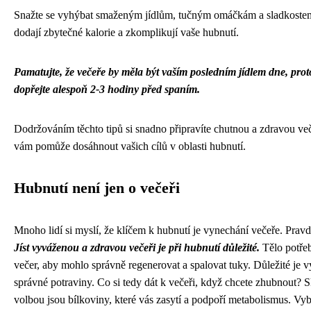
Snažte se vyhýbat smaženým jídlům, tučným omáčkám a sladkoste
dodají zbytečné kalorie a zkomplikují vaše hubnutí.
Pamatujte, že večeře by měla být vaším posledním jídlem dne, proto 
dopřejte alespoň 2-3 hodiny před spaním.
Dodržováním těchto tipů si snadno připravíte chutnou a zdravou več
vám pomůže dosáhnout vašich cílů v oblasti hubnutí.
Hubnutí není jen o večeři
Mnoho lidí si myslí, že klíčem k hubnutí je vynechání večeře. Pravda
Jíst vyváženou a zdravou večeři je při hubnutí důležité.
Tělo potřeb
večer, aby mohlo správně regenerovat a spalovat tuky. Důležité je vy
správné potraviny. Co si tedy dát k večeři, když chcete zhubnout? 
volbou jsou bílkoviny, které vás zasytí a podpoří metabolismus. Vybí