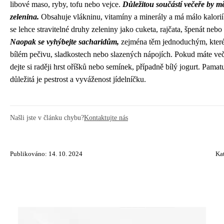
libové maso, ryby, tofu nebo vejce.
Důležitou součástí večeře by mě
zelenina.
Obsahuje vlákninu, vitamíny a minerály a má málo kalorií
se lehce stravitelné druhy zeleniny jako cuketa, rajčata, špenát nebo
Naopak se vyhýbejte sacharidům,
zejména těm jednoduchým, které
bílém pečivu, sladkostech nebo slazených nápojích. Pokud máte več
dejte si raději hrst oříšků nebo semínek, případně bílý jogurt. Pamatu
důležitá je pestrost a vyváženost jídelníčku.
Našli jste v článku chybu?
Kontaktujte nás
Publikováno: 14. 10. 2024
Ka