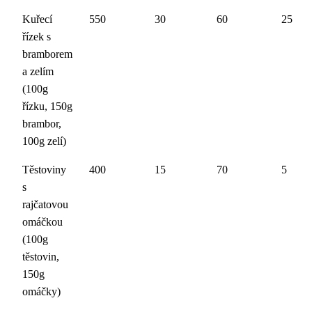
Kuřecí
550
30
60
25
řízek s
bramborem
a zelím
(100g
řízku, 150g
brambor,
100g zelí)
Těstoviny
400
15
70
5
s
rajčatovou
omáčkou
(100g
těstovin,
150g
omáčky)