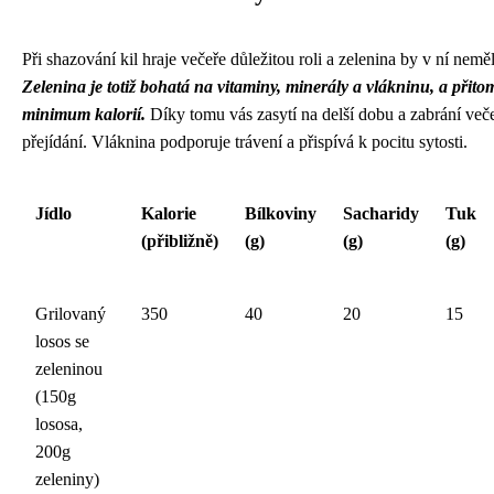
Při shazování kil hraje večeře důležitou roli a zelenina by v ní nemě
Zelenina je totiž bohatá na vitaminy, minerály a vlákninu, a přit
minimum kalorií.
Díky tomu vás zasytí na delší dobu a zabrání ve
přejídání. Vláknina podporuje trávení a přispívá k pocitu sytosti.
Jídlo
Kalorie
Bílkoviny
Sacharidy
Tuk
(přibližně)
(g)
(g)
(g)
Grilovaný
350
40
20
15
losos se
zeleninou
(150g
lososa,
200g
zeleniny)