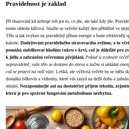
Pravidelnost je základ
Při shazování kil nehraje roli jen to, co jíte, ale také kdy jíte. Pravide
tomto ohledu klíčová. Snažte se večeřet každý den přibližně ve stej
Tělo si tak zvykne na pravidelný přísun energie a bude efektivněji s
kalorie.
Dodržování pravidelného stravovacího režimu, a to včet
pomáhá stabilizovat hladinu cukru v krvi, což je důležité pro z
k jídlu a zabránění večernímu přejídání.
Pokud si zvyknete večeř
nepravidelně, vaše tělo se dostane do stresu a začne si ukládat ener
což se projeví na vaší váze.
Lehká, ale výživná večeře by se měla sk
dostatku bílkovin a vlákniny, které vás zasytí na delší dobu a zabrá
mlsání.
Nezapomínejte ani na dostatečný příjem tekutin, zejmén
která je pro správné fungování metabolismu nezbytná.