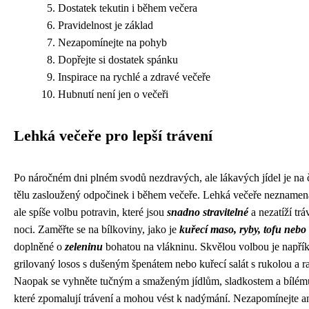
Dostatek tekutin i během večera
Pravidelnost je základ
Nezapomínejte na pohyb
Dopřejte si dostatek spánku
Inspirace na rychlé a zdravé večeře
Hubnutí není jen o večeři
Lehká večeře pro lepší trávení
Po náročném dni plném svodů nezdravých, ale lákavých jídel je na 
tělu zasloužený odpočinek i během večeře. Lehká večeře neznamen
ale spíše volbu potravin, které jsou
snadno stravitelné
a nezatíží tr
noci. Zaměřte se na bílkoviny, jako je
kuřecí maso, ryby, tofu nebo 
doplněné o
zeleninu
bohatou na vlákninu. Skvělou volbou je napří
grilovaný losos s dušeným špenátem nebo kuřecí salát s rukolou a ra
Naopak se vyhněte tučným a smaženým jídlům, sladkostem a bílém
které zpomalují trávení a mohou vést k nadýmání. Nezapomínejte a