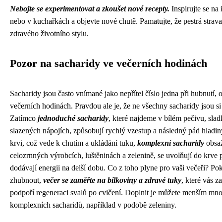
Nebojte se experimentovat a zkoušet nové recepty.
Inspirujte se na 
nebo v kuchařkách a objevte nové chutě. Pamatujte, že pestrá strav
zdravého životního stylu.
Pozor na sacharidy ve večerních hodinách
Sacharidy jsou často vnímané jako nepřítel číslo jedna při hubnutí, 
večerních hodinách. Pravdou ale je, že ne všechny sacharidy jsou si
Zatímco
jednoduché sacharidy
, které najdeme v bílém pečivu, slad
slazených nápojích, způsobují rychlý vzestup a následný pád hladin
krvi, což vede k chutím a ukládání tuku,
komplexní sacharidy
obsa
celozrnných výrobcích, luštěninách a zelenině, se uvolňují do krve 
dodávají energii na delší dobu. Co z toho plyne pro vaši večeři? Po
zhubnout,
večer se zaměřte na bílkoviny a zdravé tuky
, které vás za
podpoří regeneraci svalů po cvičení. Doplnit je můžete menším mn
komplexních sacharidů, například v podobě zeleniny.