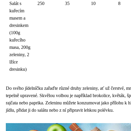
Salát s
250
35
10
8
kuřecím
masem a
dresinkem
(100g
kuřecího
masa, 200g
zeleniny, 2
lžíce
dresinku)
Do svého jídelníčku zařaďte různé druhy zeleniny, ať už čerstvé, m
tepelně upravené. Skvělou volbou je například brokolice, květák, šp
rajčata nebo paprika. Zeleninu můžete konzumovat jako přílohu k 
jídlu, přidat ji do salátu nebo z ní připravit lehkou polévku.