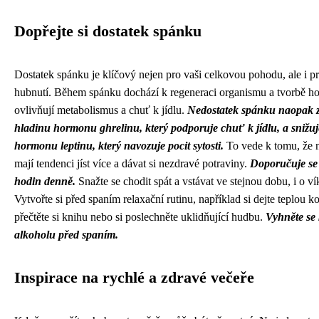
Dopřejte si dostatek spánku
Dostatek spánku je klíčový nejen pro vaši celkovou pohodu, ale i p
hubnutí. Během spánku dochází k regeneraci organismu a tvorbě h
ovlivňují metabolismus a chuť k jídlu.
Nedostatek spánku naopak z
hladinu hormonu ghrelinu, který podporuje chuť k jídlu, a snižu
hormonu leptinu, který navozuje pocit sytosti.
To vede k tomu, že n
mají tendenci jíst více a dávat si nezdravé potraviny.
Doporučuje se 
hodin denně.
Snažte se chodit spát a vstávat ve stejnou dobu, i o v
Vytvořte si před spaním relaxační rutinu, například si dejte teplou k
přečtěte si knihu nebo si poslechněte uklidňující hudbu.
Vyhněte se 
alkoholu před spaním.
Inspirace na rychlé a zdravé večeře