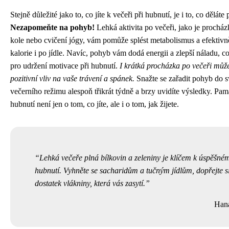
Stejně důležité jako to, co jíte k večeři při hubnutí, je i to, co děláte 
Nezapomeňte na pohyb!
Lehká aktivita po večeři, jako je procház
kole nebo cvičení jógy, vám pomůže splést metabolismus a efektivně
kalorie i po jídle. Navíc, pohyb vám dodá energii a zlepší náladu, co
pro udržení motivace při hubnutí.
I krátká procházka po večeři můž
pozitivní vliv na vaše trávení a spánek.
Snažte se zařadit pohyb do 
večerního režimu alespoň třikrát týdně a brzy uvidíte výsledky. Pama
hubnutí není jen o tom, co jíte, ale i o tom, jak žijete.
Lehká večeře plná bílkovin a zeleniny je klíčem k úspěšné
hubnutí. Vyhněte se sacharidům a tučným jídlům, dopřejte si
dostatek vlákniny, která vás zasytí.
Hana