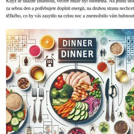
Když se snažíte zhubnout, večeře může být ošemetná. Na jednu str
za sebou den a potřebujete doplnit energii, na druhou stranu nechcete
těžkého, co by vás zasytilo na celou noc a znemožnilo vám hubnout