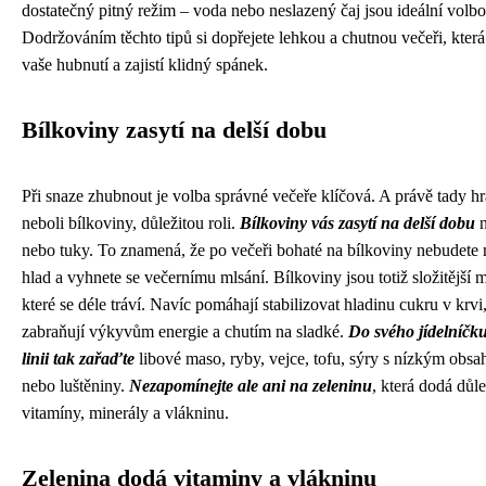
dostatečný pitný režim – voda nebo neslazený čaj jsou ideální volbo
Dodržováním těchto tipů si dopřejete lehkou a chutnou večeři, kter
vaše hubnutí a zajistí klidný spánek.
Bílkoviny zasytí na delší dobu
Při snaze zhubnout je volba správné večeře klíčová. A právě tady hra
neboli bílkoviny, důležitou roli.
Bílkoviny vás zasytí na delší dobu
n
nebo tuky. To znamená, že po večeři bohaté na bílkoviny nebudete 
hlad a vyhnete se večernímu mlsání. Bílkoviny jsou totiž složitější 
které se déle tráví. Navíc pomáhají stabilizovat hladinu cukru v krvi
zabraňují výkyvům energie a chutím na sladké.
Do svého jídelníčku
linii tak zařaďte
libové maso, ryby, vejce, tofu, sýry s nízkým obs
nebo luštěniny.
Nezapomínejte ale ani na zeleninu
, která dodá důle
vitamíny, minerály a vlákninu.
Zelenina dodá vitaminy a vlákninu