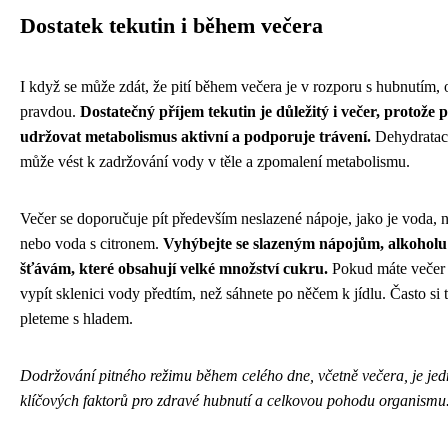
Dostatek tekutin i během večera
I když se může zdát, že pití během večera je v rozporu s hubnutím, 
pravdou.
Dostatečný příjem tekutin je důležitý i večer, protože
udržovat metabolismus aktivní a podporuje trávení.
Dehydratac
může vést k zadržování vody v těle a zpomalení metabolismu.
Večer se doporučuje pít především neslazené nápoje, jako je voda, 
nebo voda s citronem.
Vyhýbejte se slazeným nápojům, alkohol
šťávám, které obsahují velké množství cukru.
Pokud máte večer 
vypít sklenici vody předtím, než sáhnete po něčem k jídlu. Často si t
pleteme s hladem.
Dodržování pitného režimu během celého dne, včetně večera, je jed
klíčových faktorů pro zdravé hubnutí a celkovou pohodu organismu