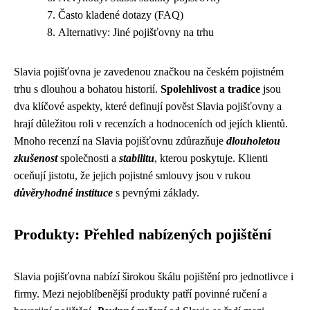
Často kladené dotazy (FAQ)
Alternativy: Jiné pojišťovny na trhu
Slavia pojišťovna je zavedenou značkou na českém pojistném
trhu s dlouhou a bohatou historií.
Spolehlivost a tradice
jsou
dva klíčové aspekty, které definují pověst Slavia pojišťovny a
hrají důležitou roli v recenzích a hodnoceních od jejích klientů.
Mnoho recenzí na Slavia pojišťovnu zdůrazňuje
dlouholetou
zkušenost
společnosti a
stabilitu
, kterou poskytuje. Klienti
oceňují jistotu, že jejich pojistné smlouvy jsou v rukou
důvěryhodné instituce
s pevnými základy.
Produkty: Přehled nabízených pojištění
Slavia pojišťovna nabízí širokou škálu pojištění pro jednotlivce i
firmy. Mezi nejoblíbenější produkty patří povinné ručení a