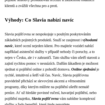
klientů a zvážili všechna pro a proti.
Výhody: Co Slavia nabízí navíc
Slavia pojišťovna se nespokojuje s pouhým poskytováním
základních pojistných produktů. Snaží se zaujmout i
výhodami
navíc
, které ocení nejeden klient. Pro majitele vozidel nabízí
například asistenční služby v případě nehody či poruchy, a to
nejen v Česku, ale i v zahraničí. Tato služba vám ušetří starosti a
zajistí rychlou pomoc v nesnázích. Dalším lákadlem je možnost
sjednat si pojištění online z pohodlí domova.
Online sjednání
je
rychlé, intuitivní a šetří váš čas. Navíc, Slavia pojišťovna
pravidelně přichází se slevovými akcemi a věrnostními
programy, díky kterým můžete na pojištění ušetřit nemalé
peníze. Ať už hledáte povinné ručení, havarijní pojištění, nebo
pojištění majetku,
Slavia pojišťovna
vám nabídne komplexní
služby a řadu benefitů, které jinde nenajdete.