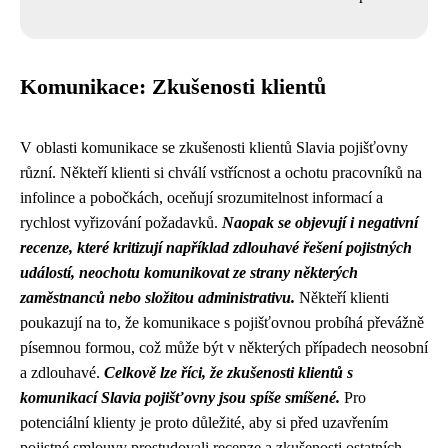
Komunikace: Zkušenosti klientů
V oblasti komunikace se zkušenosti klientů Slavia pojišťovny
různí. Někteří klienti si chválí vstřícnost a ochotu pracovníků na
infolince a pobočkách, oceňují srozumitelnost informací a
rychlost vyřizování požadavků.
Naopak se objevují i negativní
recenze, které kritizují například zdlouhavé řešení pojistných
událostí, neochotu komunikovat ze strany některých
zaměstnanců nebo složitou administrativu.
Někteří klienti
poukazují na to, že komunikace s pojišťovnou probíhá převážně
písemnou formou, což může být v některých případech neosobní
a zdlouhavé.
Celkově lze říci, že zkušenosti klientů s
komunikací Slavia pojišťovny jsou spíše smíšené.
Pro
potenciální klienty je proto důležité, aby si před uzavřením
pojistné smlouvy prostudovali recenze a zkušenosti ostatních