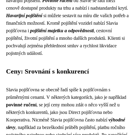
havarijní pojištění.
Povinné ručení
od Slavie se řadí mezi
cenově dostupné produkty na trhu a nabízí i nadstandardní krytí.
Havarijní pojištění
si můžete sestavit na míru dle vašich potřeb a
finančních možností. Kromě pojištění vozidel nabízí Slavia
pojišťovna i
pojištění majetku a odpovědnosti
, cestovní
pojištění, životní pojištění a mnoho dalších produktů. Klienti si
pochvalují zejména přehlednost smluv a rychlost likvidace
pojistných událostí.
Ceny: Srovnání s konkurencí
Slavia pojišťovna se obecně řadí spíše k pojišťovnám s
průměrnými cenami. V některých kategoriích, jako je například
povinné ručení
, se její ceny mohou zdát o něco vyšší než u
některých konkurentů, jako jsou Direct pojišťovna nebo
Kooperativa. Nicméně Slavia pojišťovna často nabízí
výhodné
slevy
, například za bezeškodní průběh pojištění, platbu ročního
pojistného najednou nebo sjednání více produktů. Po započítání