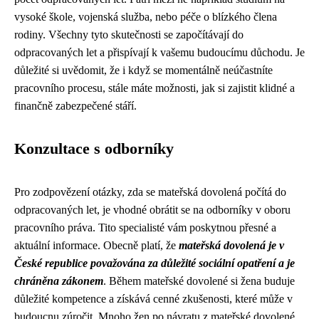
vysoké škole, vojenská služba, nebo péče o blízkého člena
rodiny. Všechny tyto skutečnosti se započítávají do
odpracovaných let a přispívají k vašemu budoucímu důchodu. Je
důležité si uvědomit, že i když se momentálně neúčastníte
pracovního procesu, stále máte možnosti, jak si zajistit klidné a
finančně zabezpečené stáří.
Konzultace s odborníky
Pro zodpovězení otázky, zda se mateřská dovolená počítá do
odpracovaných let, je vhodné obrátit se na odborníky v oboru
pracovního práva. Tito specialisté vám poskytnou přesné a
aktuální informace. Obecně platí, že
mateřská dovolená je v
České republice považována za důležité sociální opatření a je
chráněna zákonem
. Během mateřské dovolené si žena buduje
důležité kompetence a získává cenné zkušenosti, které může v
budoucnu zúročit. Mnoho žen po návratu z mateřské dovolené