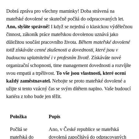
Dobrá zpráva pro všechny maminky! Doba strávená na
mateřské dovolené se skutečně počítá do odpracovaných let.
Ano, slyšíte správně!
I když se nejedná o klasickou výdělečnou
činnost, zákoník práce mateřskou dovolenou uznává jako
důležitou součást pracovního života.
Během mateřské dovolené
totiž získáváte cenné zkušenosti a dovednosti, které jsou v
budoucnu uplatnitelné i v profesním životě.
Získáváte nové
organizační schopnosti, time management dovednosti a rozvíjíte
svou empatii a trpělivost.
To vše jsou vlastnosti, které ocení
každý zaměstnavatel.
Nebojte se proto mateřské dovolené a
užijte si tento vzácný čas se svým dítětem naplno. Vaše budoucí
kariéra z toho bude jen těžit.
Položka
Popis
Počítá se
Ano, v České republice se mateřská
mateřská do
dovolená započítává do odpracovaných