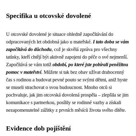
Specifika u otcovské dovolené
U otcovské dovolené je situace ohledně započítávání do
odpracovaných let obdobná jako u mateřské.
I tato doba se vám
započítává do důchodu
, což je skvělá zpráva pro všechny
tatínky, kteří chtějí být aktivně zapojeni do péče o své nejmenší.
Započítává se vám totiž
období, po které jste pobírali peněžitou
pomoc v mateřství
. Můžete si tak bez obav užívat drahocenný
čas s rodinou a budovat pevné pouto se svými dětmi, aniž byste
se museli strachovat o svou budoucnost. Mnoho otců si
pochvaluje, jak jim otcovská dovolená prospěla – zlepšila se jim
komunikace s partnerkou, posílily se rodinné vazby a získali
nezapomenutelné zážitky z prvních měsíců života svého dítěte.
Evidence dob pojištění