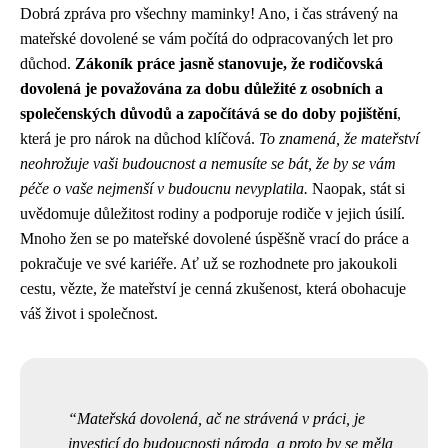
Dobrá zpráva pro všechny maminky! Ano, i čas strávený na
mateřské dovolené se vám počítá do odpracovaných let pro
důchod.
Zákoník práce jasně stanovuje, že rodičovská
dovolená je považována za dobu důležité z osobních a
společenských důvodů a započítává se do doby pojištění
,
která je pro nárok na důchod klíčová.
To znamená, že mateřství
neohrožuje vaši budoucnost a nemusíte se bát, že by se vám
péče o vaše nejmenší v budoucnu nevyplatila.
Naopak, stát si
uvědomuje důležitost rodiny a podporuje rodiče v jejich úsilí.
Mnoho žen se po mateřské dovolené úspěšně vrací do práce a
pokračuje ve své kariéře. Ať už se rozhodnete pro jakoukoli
cestu, vězte, že mateřství je cenná zkušenost, která obohacuje
váš život i společnost.
Mateřská dovolená, ač ne strávená v práci, je
investicí do budoucnosti národa, a proto by se měla