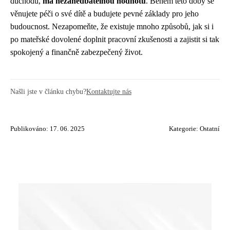
důchodu,
má nezanedbatelnou hodnotu
. Během této doby se
věnujete péči o své dítě a budujete pevné základy pro jeho
budoucnost. Nezapomeňte, že existuje mnoho způsobů, jak si i
po mateřské dovolené doplnit pracovní zkušenosti a zajistit si tak
spokojený a finančně zabezpečený život.
Našli jste v článku chybu?
Kontaktujte nás
Publikováno: 17. 06. 2025
Kategorie:
Ostatní