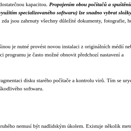
 dostatečnou kapacitou.
Propojením obou počítačů a spuštěn
yužitím specializovaného softwaru) lze snadno vybrat složk
, zda jsou zahrnuty všechny důležité dokumenty, fotografie, 
inou je nutné provést novou instalaci z originálních médií n
laci programu je často možné obnovit předchozí nastavení a
gmentaci disku starého počítače a kontrolu virů. Tím se ury
škodlivého softwaru.
 druhého nemusí být nadlidským úkolem. Existuje několik met