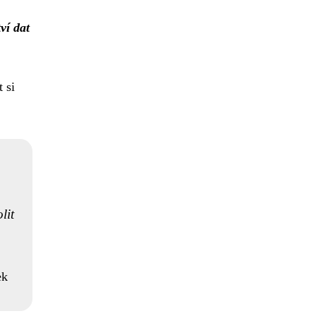
ví dat
 si
lit
ek