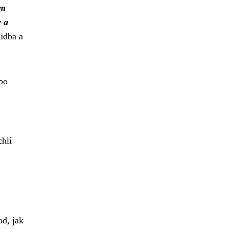
ím
y a
hudba a
ebo
chlí
od, jak