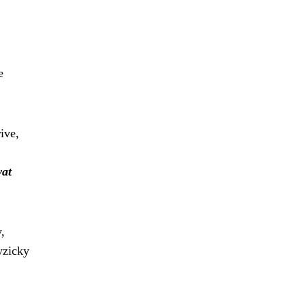
e
ive,
vat
,
yzicky