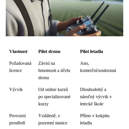
Vlastnost
Pilot dronu
Pilot letadla
Požadovaná
Závisí na
Ano,
licence
hmotnosti a účelu
komerční/soukromá
dronu
Výcvik
Od online kurzů
Dlouhodobý a
po specializované
náročný výcvik v
kurzy
letecké škole
Provozní
Vzdáleně, z
Přímo v kokpitu
prostředí
pozemní stanice
letadla