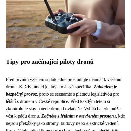
Tipy pro začínající piloty dronů
Před prvním vzletem si důkladně prostudujte manuál k vašemu
dronu. Každý model je jiný a má svá specifika.
Základem je
bezpečný provoz
, proto se seznamte s platnou legislativou pro
létání s dronem v České republice. Před každým letem si
zkontrolujte stav baterie dronu i ovladače. Vybitá baterie může
vést k pádu dronu.
Začněte s létáním v otevřeném prostoru
, kde
nejsou překážky jako stromy, budovy nebo elektrické vedení.
Pro začátek volte klidné počasí bez silného větru a deště. Vítr