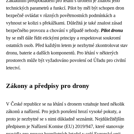
Základním předpokladem pro létání s dronem je znalost jeho
technických parametrů a funkcí. Pilot by měl být schopen dron
bezpečně ovládat v různých povětrnostních podmínkách a
vyhnout se kolizi s překážkami. Důležitá je také znalost zásad
bezpečného provozu a chování v případě nehody.
Pilot dronu
by se měl dále řídit etickými principy a respektovat soukromí
ostatních osob. Před každým letem je nezbytné zkontrolovat stav
dronu, baterie a dalších komponentů. Pro létání v některých
prostorech může být vyžadováno povolení od Úřadu pro civilní
letectví.
Zákony a předpisy pro drony
V České republice se na létání s dronem vztahuje hned několik
zákonů a nařízení. Pro jejich porušení hrozí vysoké pokuty, a
proto je nezbytné se s nimi důkladně seznámit. Nejdůležitějším
předpisem je Nařízení Komise (EU) 2019/947, které stanovuje
pravidla pro provoz bezpilotních letadel v celé Evropské unii.