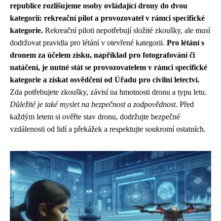
republice rozlišujeme osoby ovládající drony do dvou
kategorií: rekreační pilot a provozovatel v rámci specifické
kategorie.
Rekreační piloti nepotřebují složité zkoušky, ale musí
dodržovat pravidla pro létání v otevřené kategorii.
Pro létání s
dronem za účelem zisku, například pro fotografování či
natáčení, je nutné stát se provozovatelem v rámci specifické
kategorie a získat osvědčení od Úřadu pro civilní letectví.
Zda potřebujete zkoušky, závisí na hmotnosti dronu a typu letu.
Důležité je také myslet na bezpečnost a zodpovědnost.
Před
každým letem si ověřte stav dronu, dodržujte bezpečné
vzdálenosti od lidí a překážek a respektujte soukromí ostatních.