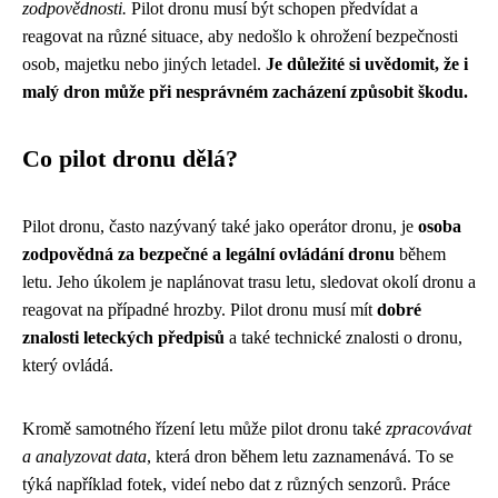
zodpovědnosti.
Pilot dronu musí být schopen předvídat a
reagovat na různé situace, aby nedošlo k ohrožení bezpečnosti
osob, majetku nebo jiných letadel.
Je důležité si uvědomit, že i
malý dron může při nesprávném zacházení způsobit škodu.
Co pilot dronu dělá?
Pilot dronu, často nazývaný také jako operátor dronu, je
osoba
zodpovědná za bezpečné a legální ovládání dronu
během
letu. Jeho úkolem je naplánovat trasu letu, sledovat okolí dronu a
reagovat na případné hrozby. Pilot dronu musí mít
dobré
znalosti leteckých předpisů
a také technické znalosti o dronu,
který ovládá.
Kromě samotného řízení letu může pilot dronu také
zpracovávat
a analyzovat data
, která dron během letu zaznamenává. To se
týká například fotek, videí nebo dat z různých senzorů. Práce