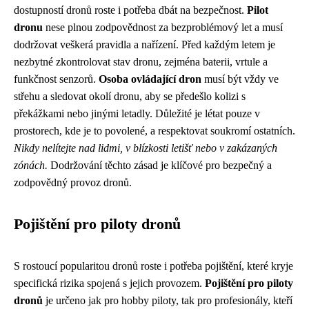
dostupností dronů roste i potřeba dbát na bezpečnost.
Pilot
dronu
nese plnou zodpovědnost za bezproblémový let a musí
dodržovat veškerá pravidla a nařízení. Před každým letem je
nezbytné zkontrolovat stav dronu, zejména baterii, vrtule a
funkčnost senzorů.
Osoba ovládající dron
musí být vždy ve
střehu a sledovat okolí dronu, aby se předešlo kolizi s
překážkami nebo jinými letadly. Důležité je létat pouze v
prostorech, kde je to povolené, a respektovat soukromí ostatních.
Nikdy nelítejte nad lidmi, v blízkosti letišť nebo v zakázaných
zónách.
Dodržování těchto zásad je klíčové pro bezpečný a
zodpovědný provoz dronů.
Pojištění pro piloty dronů
S rostoucí popularitou dronů roste i potřeba pojištění, které kryje
specifická rizika spojená s jejich provozem.
Pojištění pro piloty
dronů
je určeno jak pro hobby piloty, tak pro profesionály, kteří