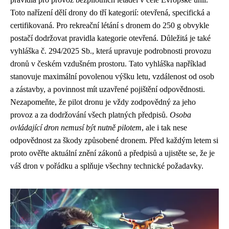
Toto nařízení dělí drony do tří kategorií: otevřená, specifická a
certifikovaná. Pro rekreační létání s dronem do 250 g obvykle
postačí dodržovat pravidla kategorie otevřená. Důležitá je také
vyhláška č. 294/2025 Sb., která upravuje podrobnosti provozu
dronů v českém vzdušném prostoru. Tato vyhláška například
stanovuje maximální povolenou výšku letu, vzdálenost od osob
a zástavby, a povinnost mít uzavřené pojištění odpovědnosti.
Nezapomeňte, že pilot dronu je vždy zodpovědný za jeho
provoz a za dodržování všech platných předpisů.
Osoba
ovládající dron nemusí být nutně pilotem
, ale i tak nese
odpovědnost za škody způsobené dronem. Před každým letem si
proto ověřte aktuální znění zákonů a předpisů a ujistěte se, že je
váš dron v pořádku a splňuje všechny technické požadavky.