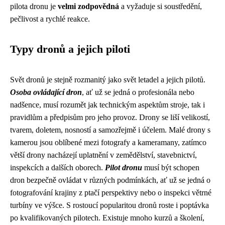
pilota dronu je
velmi zodpovědná
a vyžaduje si soustředění,
pečlivost a rychlé reakce.
Typy dronů a jejich piloti
Svět dronů je stejně rozmanitý jako svět letadel a jejich pilotů.
Osoba ovládající dron
, ať už se jedná o profesionála nebo
nadšence, musí rozumět jak technickým aspektům stroje, tak i
pravidlům a předpisům pro jeho provoz. Drony se liší velikostí,
tvarem, doletem, nosností a samozřejmě i účelem. Malé drony s
kamerou jsou oblíbené mezi fotografy a kameramany, zatímco
větší drony nacházejí uplatnění v zemědělství, stavebnictví,
inspekcích a dalších oborech.
Pilot dronu
musí být schopen
dron bezpečně ovládat v různých podmínkách, ať už se jedná o
fotografování krajiny z ptačí perspektivy nebo o inspekci větrné
turbíny ve výšce. S rostoucí popularitou dronů roste i poptávka
po kvalifikovaných pilotech. Existuje mnoho kurzů a školení,