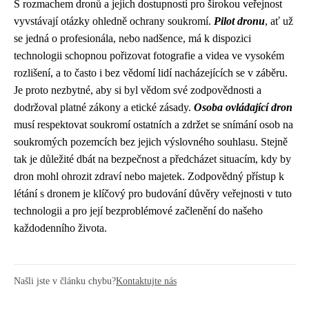
S rozmachem dronů a jejich dostupností pro širokou veřejnost
vyvstávají otázky ohledně ochrany soukromí.
Pilot dronu
, ať už
se jedná o profesionála, nebo nadšence, má k dispozici
technologii schopnou pořizovat fotografie a videa ve vysokém
rozlišení, a to často i bez vědomí lidí nacházejících se v záběru.
Je proto nezbytné, aby si byl vědom své zodpovědnosti a
dodržoval platné zákony a etické zásady.
Osoba ovládající dron
musí respektovat soukromí ostatních a zdržet se snímání osob na
soukromých pozemcích bez jejich výslovného souhlasu. Stejně
tak je důležité dbát na bezpečnost a předcházet situacím, kdy by
dron mohl ohrozit zdraví nebo majetek. Zodpovědný přístup k
létání s dronem je klíčový pro budování důvěry veřejnosti v tuto
technologii a pro její bezproblémové začlenění do našeho
každodenního života.
Našli jste v článku chybu?
Kontaktujte nás