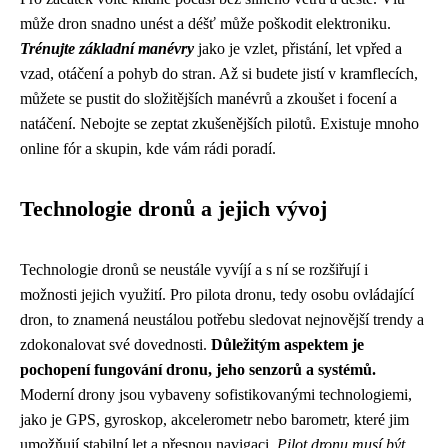
může dron snadno unést a déšť může poškodit elektroniku.
Trénujte základní manévry
jako je vzlet, přistání, let vpřed a
vzad, otáčení a pohyb do stran. Až si budete jistí v kramflecích,
můžete se pustit do složitějších manévrů a zkoušet i focení a
natáčení. Nebojte se zeptat zkušenějších pilotů. Existuje mnoho
online fór a skupin, kde vám rádi poradí.
Technologie dronů a jejich vývoj
Technologie dronů se neustále vyvíjí a s ní se rozšiřují i
možnosti jejich využití. Pro pilota dronu, tedy osobu ovládající
dron, to znamená neustálou potřebu sledovat nejnovější trendy a
zdokonalovat své dovednosti.
Důležitým aspektem je
pochopení fungování dronu, jeho senzorů a systémů.
Moderní drony jsou vybaveny sofistikovanými technologiemi,
jako je GPS, gyroskop, akcelerometr nebo barometr, které jim
umožňují stabilní let a přesnou navigaci.
Pilot dronu musí být