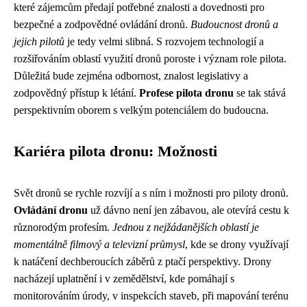
které zájemcům předají potřebné znalosti a dovednosti pro
bezpečné a zodpovědné ovládání dronů.
Budoucnost dronů a
jejich pilotů
je tedy velmi slibná. S rozvojem technologií a
rozšiřováním oblastí využití dronů poroste i význam role pilota.
Důležitá bude zejména odbornost, znalost legislativy a
zodpovědný přístup k létání.
Profese pilota dronu
se tak stává
perspektivním oborem s velkým potenciálem do budoucna.
Kariéra pilota dronu: Možnosti
Svět dronů se rychle rozvíjí a s ním i možnosti pro piloty dronů.
Ovládání dronu
už dávno není jen zábavou, ale otevírá cestu k
různorodým profesím.
Jednou z nejžádanějších oblastí je
momentálně filmový a televizní průmysl
, kde se drony využívají
k natáčení dechberoucích záběrů z ptačí perspektivy. Drony
nacházejí uplatnění i v zemědělství, kde pomáhají s
monitorováním úrody, v inspekcích staveb, při mapování terénu