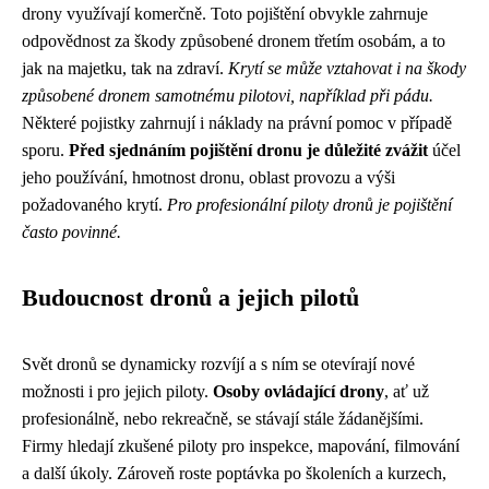
drony využívají komerčně. Toto pojištění obvykle zahrnuje
odpovědnost za škody způsobené dronem třetím osobám, a to
jak na majetku, tak na zdraví.
Krytí se může vztahovat i na škody
způsobené dronem samotnému pilotovi, například při pádu.
Některé pojistky zahrnují i náklady na právní pomoc v případě
sporu.
Před sjednáním pojištění dronu je důležité zvážit
účel
jeho používání, hmotnost dronu, oblast provozu a výši
požadovaného krytí.
Pro profesionální piloty dronů je pojištění
často povinné.
Budoucnost dronů a jejich pilotů
Svět dronů se dynamicky rozvíjí a s ním se otevírají nové
možnosti i pro jejich piloty.
Osoby ovládající drony
, ať už
profesionálně, nebo rekreačně, se stávají stále žádanějšími.
Firmy hledají zkušené piloty pro inspekce, mapování, filmování
a další úkoly. Zároveň roste poptávka po školeních a kurzech,