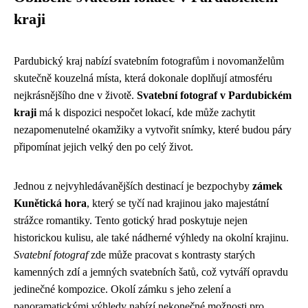
kraji
Pardubický kraj nabízí svatebním fotografům i novomanželům
skutečně kouzelná místa, která dokonale doplňují atmosféru
nejkrásnějšího dne v životě.
Svatební fotograf v Pardubickém
kraji
má k dispozici nespočet lokací, kde může zachytit
nezapomenutelné okamžiky a vytvořit snímky, které budou páry
připomínat jejich velký den po celý život.
Jednou z nejvyhledávanějších destinací je bezpochyby
zámek
Kunětická hora
, který se tyčí nad krajinou jako majestátní
strážce romantiky. Tento gotický hrad poskytuje nejen
historickou kulisu, ale také nádherné výhledy na okolní krajinu.
Svatební fotograf
zde může pracovat s kontrasty starých
kamenných zdí a jemných svatebních šatů, což vytváří opravdu
jedinečné kompozice. Okolí zámku s jeho zelení a
panoramatickými výhledy nabízí nekonečné možnosti pro