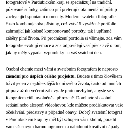
fotografové v Pardubickém kraji se specializují na tradiční,
pózované snímky, zatímco jiní preferují dokumentární přístup
zachycující spontánní momenty. Moderní svatební fotografie
často kombinuje oba přístupy, což vytváří vyvážené portfolio
zahrnující jak krásně komponované portréty, tak i upřímné
záběry plné života. Při procházení portfolia si všímejte, zda vám
fotografie evokují emoce a zda odpovídají vaší představě o tom,
jak by měly vypadat vzpomínky na váš svatební den.
Osobní chemie mezi vámi a svatebním fotografem je naprosto
zásadní pro úspěch celého projektu
. Budete s tímto člověkem
trávit jeden z nejdůležitějších dní svého života, často od ranních
příprav až do večerní zábavy. Je proto nezbytné, abyste se s
fotografem cítili uvolněně a přirozeně. Domluvte si osobní
setkání nebo alespoň videohovor, kde můžete prodiskutovat vaše
očekávání, představy a případné obavy. Dobrý svatební fotograf
v Pardubickém kraji by měl být schopen vás uklidnit, poradit
vám s časovým harmonogramem a nabídnout kreativní nápady