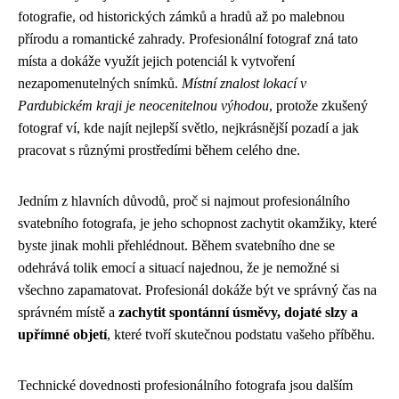
fotografie, od historických zámků a hradů až po malebnou
přírodu a romantické zahrady. Profesionální fotograf zná tato
místa a dokáže využít jejich potenciál k vytvoření
nezapomenutelných snímků.
Místní znalost lokací v
Pardubickém kraji je neocenitelnou výhodou
, protože zkušený
fotograf ví, kde najít nejlepší světlo, nejkrásnější pozadí a jak
pracovat s různými prostředími během celého dne.
Jedním z hlavních důvodů, proč si najmout profesionálního
svatebního fotografa, je jeho schopnost zachytit okamžiky, které
byste jinak mohli přehlédnout. Během svatebního dne se
odehrává tolik emocí a situací najednou, že je nemožné si
všechno zapamatovat. Profesionál dokáže být ve správný čas na
správném místě a
zachytit spontánní úsměvy, dojaté slzy a
upřímné objetí
, které tvoří skutečnou podstatu vašeho příběhu.
Technické dovednosti profesionálního fotografa jsou dalším