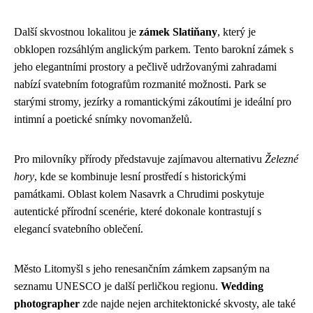
Další skvostnou lokalitou je
zámek Slatiňany
, který je
obklopen rozsáhlým anglickým parkem. Tento barokní zámek s
jeho elegantními prostory a pečlivě udržovanými zahradami
nabízí svatebním fotografům rozmanité možnosti. Park se
starými stromy, jezírky a romantickými zákoutími je ideální pro
intimní a poetické snímky novomanželů.
Pro milovníky přírody představuje zajímavou alternativu
Železné
hory
, kde se kombinuje lesní prostředí s historickými
památkami. Oblast kolem Nasavrk a Chrudimi poskytuje
autentické přírodní scenérie, které dokonale kontrastují s
elegancí svatebního oblečení.
Město Litomyšl s jeho renesančním zámkem zapsaným na
seznamu UNESCO je další perličkou regionu.
Wedding
photographer
zde najde nejen architektonické skvosty, ale také