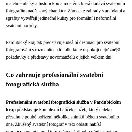
malebné uličky a historickou atmosféru, která dodává svatebním
fotografiím nadčasový charakter. Zámecké zahrady s arkádami a
sgrafity vytvářejí jedinečné kulisy pro formální i neformální
svatební portréty.
Pardubický kraj tak představuje ideální destinaci pro svatební
fotografování s rozmanitostí lokalit, které uspokojí nejrůznější
požadavky a představy novomanželů o jejich velkém dni.
Co zahrnuje profesionální svatební
fotografická služba
Profesionální svatební fotografická služba v Pardubickém
kraji
představuje komplexní balíček služeb, který daleko
přesahuje pouhé pořízení několika snímků během svatebního
dne. Zkušený svatební fotograf v této oblasti nabízí
propracovaný přístup, který začína již dlouho před samotnou