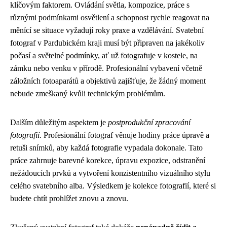
klíčovým faktorem. Ovládání světla, kompozice, práce s
různými podmínkami osvětlení a schopnost rychle reagovat na
měnící se situace vyžadují roky praxe a vzdělávání. Svatební
fotograf v Pardubickém kraji musí být připraven na jakékoliv
počasí a světelné podmínky, ať už fotografuje v kostele, na
zámku nebo venku v přírodě. Profesionální vybavení včetně
záložních fotoaparátů a objektivů zajišťuje, že žádný moment
nebude zmeškaný kvůli technickým problémům.
Dalším důležitým aspektem je
postprodukční zpracování
fotografií
. Profesionální fotograf věnuje hodiny práce úpravě a
retuši snímků, aby každá fotografie vypadala dokonale. Tato
práce zahrnuje barevné korekce, úpravu expozice, odstranění
nežádoucích prvků a vytvoření konzistentního vizuálního stylu
celého svatebního alba. Výsledkem je kolekce fotografií, které si
budete chtít prohlížet znovu a znovu.