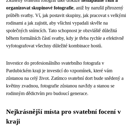
Zkušený svatební fotograf také dokáže
nenápadně řídit a
organizovat skupinové fotografie
, aniž by narušil přirozený
průběh svatby. Ví, jak postavit skupiny, jak pracovat s velkými
rodinami a jak zajistit, aby všichni vypadali skvěle na
společných snímcích. Tato schopnost je obzvláště důležitá
během formálních částí svatby, kdy je třeba rychle a efektivně
vyfotografovat všechny důležité kombinace hostů.
Investice do profesionálního svatebního fotografa v
Pardubickém kraji je investicí do vzpomínek, které vám
zůstanou na celý život. Zatímco svatební dort bude snědený a
květiny zvadnou, fotografie zůstanou navždy a stanou se
rodinným dědictvím pro budoucí generace.
Nejkrásnější místa pro svatební focení v
kraji