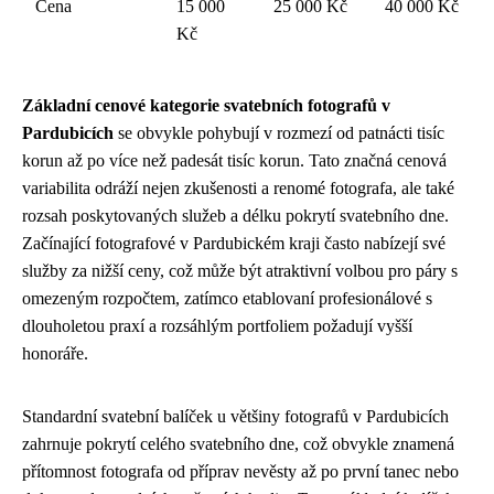
Cena
15 000
25 000 Kč
40 000 Kč
Kč
Základní cenové kategorie svatebních fotografů v
Pardubicích
se obvykle pohybují v rozmezí od patnácti tisíc
korun až po více než padesát tisíc korun. Tato značná cenová
variabilita odráží nejen zkušenosti a renomé fotografa, ale také
rozsah poskytovaných služeb a délku pokrytí svatebního dne.
Začínající fotografové v Pardubickém kraji často nabízejí své
služby za nižší ceny, což může být atraktivní volbou pro páry s
omezeným rozpočtem, zatímco etablovaní profesionálové s
dlouholetou praxí a rozsáhlým portfoliem požadují vyšší
honoráře.
Standardní svatební balíček u většiny fotografů v Pardubicích
zahrnuje pokrytí celého svatebního dne, což obvykle znamená
přítomnost fotografa od příprav nevěsty až po první tanec nebo