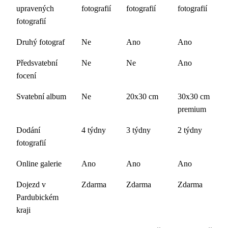
upravených
fotografií
fotografií
fotografií
fotografií
Druhý fotograf
Ne
Ano
Ano
Předsvatební
Ne
Ne
Ano
focení
Svatební album
Ne
20x30 cm
30x30 cm
premium
Dodání
4 týdny
3 týdny
2 týdny
fotografií
Online galerie
Ano
Ano
Ano
Dojezd v
Zdarma
Zdarma
Zdarma
Pardubickém
kraji