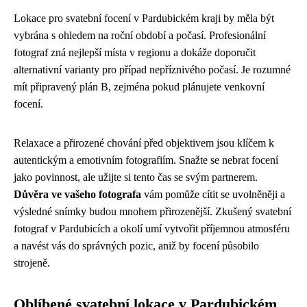
Lokace pro svatební focení v Pardubickém kraji by měla být
vybrána s ohledem na roční období a počasí. Profesionální
fotograf zná nejlepší místa v regionu a dokáže doporučit
alternativní varianty pro případ nepříznivého počasí. Je rozumné
mít připravený plán B, zejména pokud plánujete venkovní
focení.
Relaxace a přirozené chování před objektivem jsou klíčem k
autentickým a emotivním fotografiím. Snažte se nebrat focení
jako povinnost, ale užijte si tento čas se svým partnerem.
Důvěra ve vašeho fotografa
vám pomůže cítit se uvolněněji a
výsledné snímky budou mnohem přirozenější. Zkušený svatební
fotograf v Pardubicích a okolí umí vytvořit příjemnou atmosféru
a navést vás do správných pozic, aniž by focení působilo
strojeně.
Oblíbené svatební lokace v Pardubickém