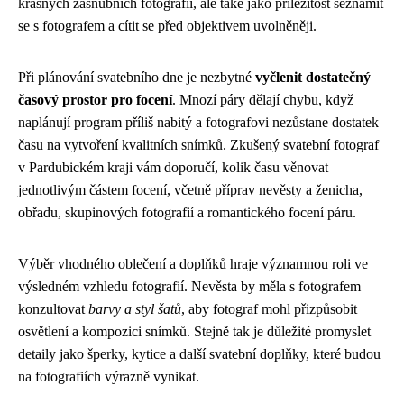
krásných zásnubních fotografií, ale také jako příležitost seznámit
se s fotografem a cítit se před objektivem uvolněněji.
Při plánování svatebního dne je nezbytné
vyčlenit dostatečný
časový prostor pro focení
. Mnozí páry dělají chybu, když
naplánují program příliš nabitý a fotografovi nezůstane dostatek
času na vytvoření kvalitních snímků. Zkušený svatební fotograf
v Pardubickém kraji vám doporučí, kolik času věnovat
jednotlivým částem focení, včetně příprav nevěsty a ženicha,
obřadu, skupinových fotografií a romantického focení páru.
Výběr vhodného oblečení a doplňků hraje významnou roli ve
výsledném vzhledu fotografií. Nevěsta by měla s fotografem
konzultovat
barvy a styl šatů
, aby fotograf mohl přizpůsobit
osvětlení a kompozici snímků. Stejně tak je důležité promyslet
detaily jako šperky, kytice a další svatební doplňky, které budou
na fotografiích výrazně vynikat.