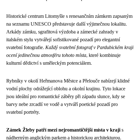
Historické centrum Litomyšle s renesančním zámkem zapsaným
na seznamu UNESCO představuje další výjimečnou lokalitu.
Arkády zámku, sgrafitová výzdoba a zámecké zahrady v
italském stylu vytvářejí sofistikované pozadí pro elegantní
svatební fotografie.
Každý svatební fotograf v Pardubickém kraji
ocení jedinečnou atmosféru tohoto místa
, které kombinuje
kulturní dědictví s uměleckým potenciálem.
Rybníky v okolí Heřmanova Městce a Přelouče nabízejí klidné
vodní plochy odrážející oblohu a okolní krajinu. Tyto lokace
jsou ideální pro romantické záběry při západu slunce, kdy se
barvy nebe zrcadlí ve vodě a vytváří poetické pozadí pro
svatební portréty.
Zámek Žleby patří mezi nejromantičtější místa v kraji
s
nádherným anglickým parkem a historickou architekturou.