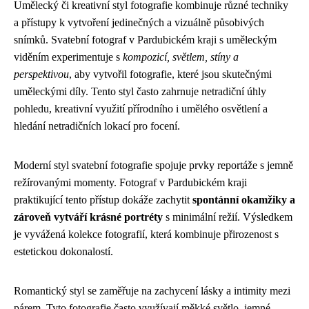
Umělecký či kreativní styl fotografie kombinuje různé techniky
a přístupy k vytvoření jedinečných a vizuálně působivých
snímků. Svatební fotograf v Pardubickém kraji s uměleckým
viděním experimentuje s
kompozicí, světlem, stíny a
perspektivou
, aby vytvořil fotografie, které jsou skutečnými
uměleckými díly. Tento styl často zahrnuje netradiční úhly
pohledu, kreativní využití přírodního i umělého osvětlení a
hledání netradičních lokací pro focení.
Moderní styl svatební fotografie spojuje prvky reportáže s jemně
režírovanými momenty. Fotograf v Pardubickém kraji
praktikující tento přístup dokáže zachytit
spontánní okamžiky a
zároveň vytváří krásné portréty
s minimální režií. Výsledkem
je vyvážená kolekce fotografií, která kombinuje přirozenost s
estetickou dokonalostí.
Romantický styl se zaměřuje na zachycení lásky a intimity mezi
párem. Tyto fotografie často využívají měkké světlo, jemné