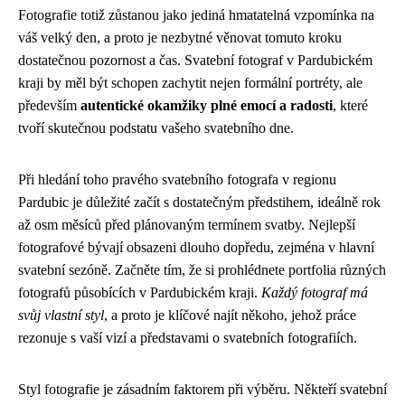
Fotografie totiž zůstanou jako jediná hmatatelná vzpomínka na
váš velký den, a proto je nezbytné věnovat tomuto kroku
dostatečnou pozornost a čas. Svatební fotograf v Pardubickém
kraji by měl být schopen zachytit nejen formální portréty, ale
především
autentické okamžiky plné emocí a radosti
, které
tvoří skutečnou podstatu vašeho svatebního dne.
Při hledání toho pravého svatebního fotografa v regionu
Pardubic je důležité začít s dostatečným předstihem, ideálně rok
až osm měsíců před plánovaným termínem svatby. Nejlepší
fotografové bývají obsazeni dlouho dopředu, zejména v hlavní
svatební sezóně. Začněte tím, že si prohlédnete portfolia různých
fotografů působících v Pardubickém kraji.
Každý fotograf má
svůj vlastní styl
, a proto je klíčové najít někoho, jehož práce
rezonuje s vaší vizí a představami o svatebních fotografiích.
Styl fotografie je zásadním faktorem při výběru. Někteří svatební