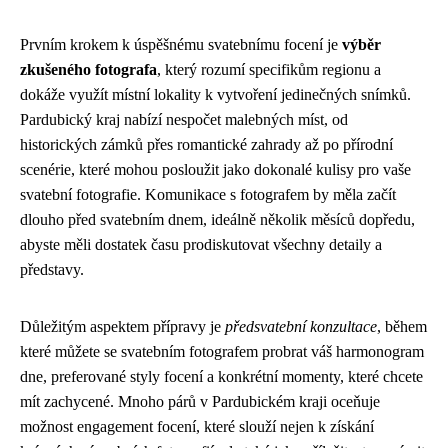
Prvním krokem k úspěšnému svatebnímu focení je
výběr
zkušeného fotografa
, který rozumí specifikům regionu a
dokáže využít místní lokality k vytvoření jedinečných snímků.
Pardubický kraj nabízí nespočet malebných míst, od
historických zámků přes romantické zahrady až po přírodní
scenérie, které mohou posloužit jako dokonalé kulisy pro vaše
svatební fotografie. Komunikace s fotografem by měla začít
dlouho před svatebním dnem, ideálně několik měsíců dopředu,
abyste měli dostatek času prodiskutovat všechny detaily a
představy.
Důležitým aspektem přípravy je
předsvatební konzultace
, během
které můžete se svatebním fotografem probrat váš harmonogram
dne, preferované styly focení a konkrétní momenty, které chcete
mít zachycené. Mnoho párů v Pardubickém kraji oceňuje
možnost engagement focení, které slouží nejen k získání