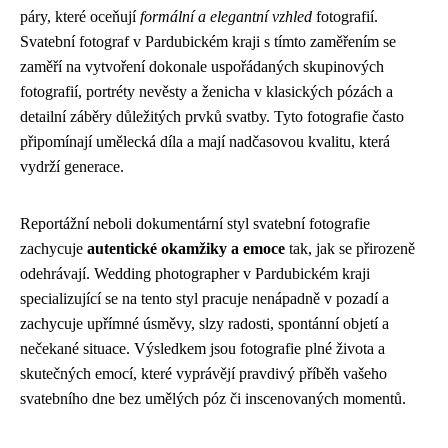
páry, které oceňují
formální a elegantní vzhled
fotografií.
Svatební fotograf v Pardubickém kraji s tímto zaměřením se
zaměří na vytvoření dokonale uspořádaných skupinových
fotografií, portréty nevěsty a ženicha v klasických pózách a
detailní záběry důležitých prvků svatby. Tyto fotografie často
připomínají umělecká díla a mají nadčasovou kvalitu, která
vydrží generace.
Reportážní neboli dokumentární styl svatební fotografie
zachycuje
autentické okamžiky a emoce
tak, jak se přirozeně
odehrávají. Wedding photographer v Pardubickém kraji
specializující se na tento styl pracuje nenápadně v pozadí a
zachycuje upřímné úsměvy, slzy radosti, spontánní objetí a
nečekané situace. Výsledkem jsou fotografie plné života a
skutečných emocí, které vyprávějí pravdivý příběh vašeho
svatebního dne bez umělých póz či inscenovaných momentů.