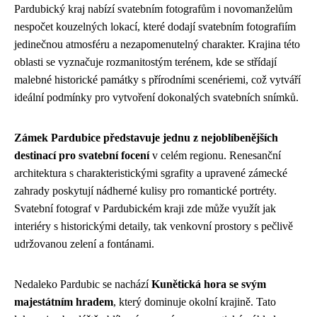
Pardubický kraj nabízí svatebním fotografům i novomanželům
nespočet kouzelných lokací, které dodají svatebním fotografiím
jedinečnou atmosféru a nezapomenutelný charakter. Krajina této
oblasti se vyznačuje rozmanitostým terénem, kde se střídají
malebné historické památky s přírodními scenériemi, což vytváří
ideální podmínky pro vytvoření dokonalých svatebních snímků.
Zámek Pardubice představuje jednu z nejoblíbenějších
destinací pro svatební focení
v celém regionu. Renesanční
architektura s charakteristickými sgrafity a upravené zámecké
zahrady poskytují nádherné kulisy pro romantické portréty.
Svatební fotograf v Pardubickém kraji zde může využít jak
interiéry s historickými detaily, tak venkovní prostory s pečlivě
udržovanou zelení a fontánami.
Nedaleko Pardubic se nachází
Kunětická hora se svým
majestátním hradem
, který dominuje okolní krajině. Tato