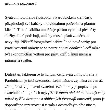
neunikne pozornosti.
Svatební fotografové působící v Pardubickém kraji často
přizpůsobují své balíčky individuálním potřebám a přáním
klientů. Tato flexibilita umožňuje párům vybrat si přesně ty
služby, které potřebují, aniž by museli platit za něco, co
nevyužijí. Někteří fotografové nabízejí hodinové sazby pro
kratší svatební obřady nebo pouze civilní oddávání, což může
být ekonomičtější volbou pro páry, kteří plánují menší a
intimnější svatbu.
Důležitým faktorem ovlivňujícím cenu svatební fotografie v
Pardubicích je také sezónnost. Letní měsíce, zejména červen až
září, představují hlavní svatební sezónu, kdy je poptávka po
svatebních fotografech nejvyšší.
V tomto období mohou být ceny
mírně vyšší a dostupnost oblíbených fotografů omezená
, proto je
doporučeno rezervovat si termín s dostatečným předstihem,