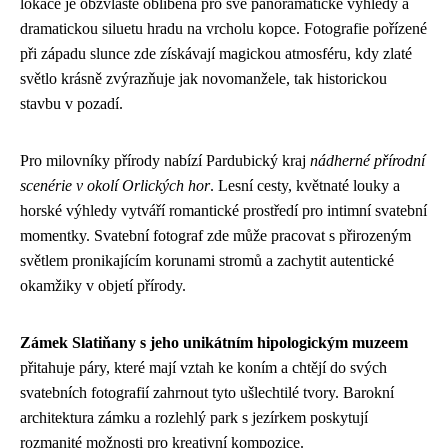
lokace je obzvláště oblíbená pro své panoramatické výhledy a
dramatickou siluetu hradu na vrcholu kopce. Fotografie pořízené
při západu slunce zde získávají magickou atmosféru, kdy zlaté
světlo krásně zvýrazňuje jak novomanžele, tak historickou
stavbu v pozadí.
Pro milovníky přírody nabízí Pardubický kraj
nádherné přírodní
scenérie v okolí Orlických hor
. Lesní cesty, květnaté louky a
horské výhledy vytváří romantické prostředí pro intimní svatební
momentky. Svatební fotograf zde může pracovat s přirozeným
světlem pronikajícím korunami stromů a zachytit autentické
okamžiky v objetí přírody.
Zámek Slatiňany s jeho unikátním hipologickým muzeem
přitahuje páry, které mají vztah ke koním a chtějí do svých
svatebních fotografií zahrnout tyto ušlechtilé tvory. Barokní
architektura zámku a rozlehlý park s jezírkem poskytují
rozmanité možnosti pro kreativní kompozice.