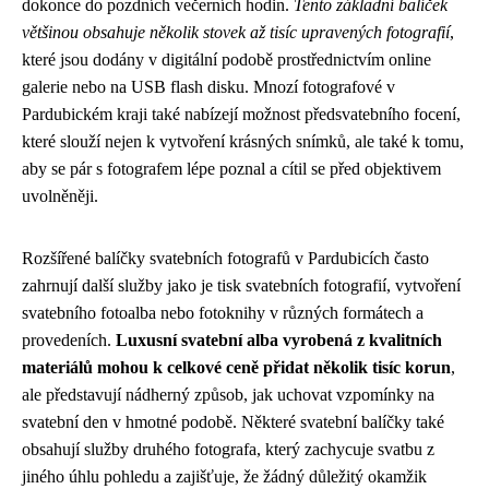
dokonce do pozdních večerních hodin.
Tento základní balíček
většinou obsahuje několik stovek až tisíc upravených fotografií
,
které jsou dodány v digitální podobě prostřednictvím online
galerie nebo na USB flash disku. Mnozí fotografové v
Pardubickém kraji také nabízejí možnost předsvatebního focení,
které slouží nejen k vytvoření krásných snímků, ale také k tomu,
aby se pár s fotografem lépe poznal a cítil se před objektivem
uvolněněji.
Rozšířené balíčky svatebních fotografů v Pardubicích často
zahrnují další služby jako je tisk svatebních fotografií, vytvoření
svatebního fotoalba nebo fotoknihy v různých formátech a
provedeních.
Luxusní svatební alba vyrobená z kvalitních
materiálů mohou k celkové ceně přidat několik tisíc korun
,
ale představují nádherný způsob, jak uchovat vzpomínky na
svatební den v hmotné podobě. Některé svatební balíčky také
obsahují služby druhého fotografa, který zachycuje svatbu z
jiného úhlu pohledu a zajišťuje, že žádný důležitý okamžik