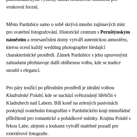
venkovní focení.
Město Pardubice samo o sobě skrývá mnoho zajímavých míst
pro svatební fotografování. Historické centrum s
Pernštýnským
náměstím
a renesančními domy vytváří autentickou atmosféru,
kterou ocení každý wedding photographer hledající
charakteristické prostředí. Zámek Pardubice s jeho upravenými
zahradami představuje další oblíbenou volbu, kde se tradice
snoubí s elegancí.
Pro páry toužící po přírodním prostředí je ideální volbou
Kladrubské Polabí
, kde se nachází světoznámý hřebčín v
Kladrubech nad Labem. Bílí koně na zelených pastvinách
poskytují svatebním fotografům v Pardubickém kraji mimořádné
příležitosti pro romantické a pohádkové snímky. Krajina Polabí s
řekou Labe, alejemi a loukami vytváří malebné pozadí pro
exteriérové fotografie.