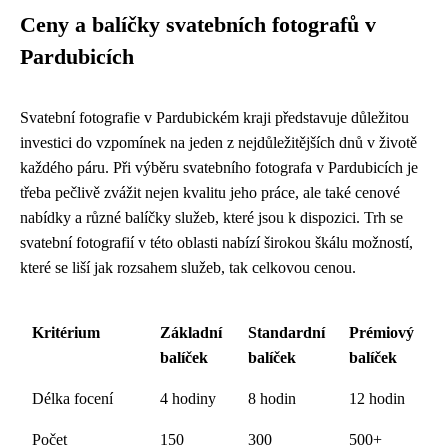
Ceny a balíčky svatebních fotografů v
Pardubicích
Svatební fotografie v Pardubickém kraji představuje důležitou
investici do vzpomínek na jeden z nejdůležitějších dnů v životě
každého páru. Při výběru svatebního fotografa v Pardubicích je
třeba pečlivě zvážit nejen kvalitu jeho práce, ale také cenové
nabídky a různé balíčky služeb, které jsou k dispozici. Trh se
svatební fotografií v této oblasti nabízí širokou škálu možností,
které se liší jak rozsahem služeb, tak celkovou cenou.
Kritérium
Základní
Standardní
Prémiový
balíček
balíček
balíček
Délka focení
4 hodiny
8 hodin
12 hodin
Počet
150
300
500+