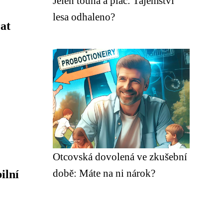
Jelen touha a pláč: Tajemství
lesa odhaleno?
at
Otcovská dovolená ve zkušební
době: Máte na ni nárok?
ilní