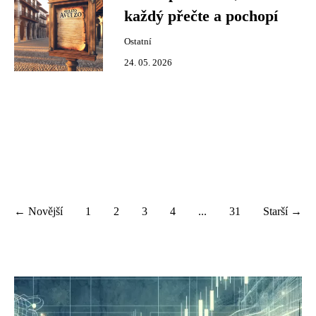
každý přečte a pochopí
Ostatní
24. 05. 2026
← Novější
1
2
3
4
...
31
Starší →