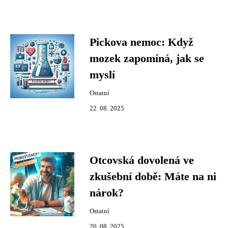
Pickova nemoc: Když
mozek zapomíná, jak se
myslí
Ostatní
22. 08. 2025
Otcovská dovolená ve
zkušební době: Máte na ni
nárok?
Ostatní
20. 08. 2025