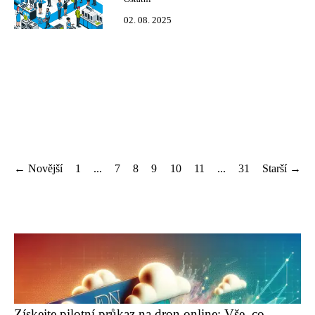
02. 08. 2025
← Novější
1
...
7
8
9
10
11
...
31
Starší →
Získejte pilotní průkaz na dron online: Vše, co