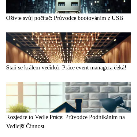
Oživte svůj počítač: Průvodce bootováním z USB
Staň se králem večírků: Práce event managera čeká!
Rozjeďte to Vedle Práce: Průvodce Podnikáním na
Vedlejší Činnost