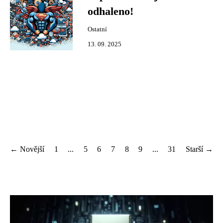
odhaleno!
Ostatní
13. 09. 2025
← Novější
1
...
5
6
7
8
9
...
31
Starší →