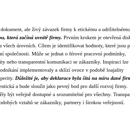
dokument, ale živý závazek firmy k etickému a udržitelnému
u, která začíná uvnitř firmy.
Prvním krokem je otevřená dis
 všech úrovních. Cílem je identifikovat hodnoty, které jsou 
ání společnosti. Může se jednat o férové pracovní podmínky,
ty nebo transparentní komunikaci se zákazníky. Inspiraci lze 
podnikání implementovaly a sklízí ovoce v podobě loajality
perity.
Důležité je, aby deklarace byla šitá na míru dané fir
ntická a bude sloužit jako pevný bod pro další rozvoj firmy.
ly být veřejně dostupné a srozumitelné pro všechny. Transpa
dobých vztahů se zákazníky, partnery i širokou veřejností.