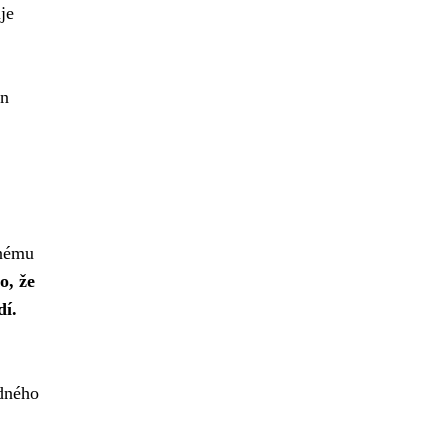
uje
en
lnému
o, že
dí.
ědného