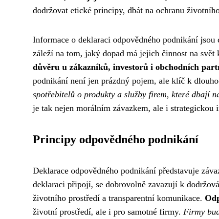
dodržovat etické principy, dbát na ochranu životníh
Informace o deklaraci odpovědného podnikání jsou do
záleží na tom, jaký dopad má jejich činnost na svět
důvěru u zákazníků, investorů i obchodních part
podnikání není jen prázdný pojem, ale klíč k dlou
spotřebitelů o produkty a služby firem, které dbají n
je tak nejen morálním závazkem, ale i strategickou 
Principy odpovědného podnikání
Deklarace odpovědného podnikání představuje závaz
deklaraci připojí, se dobrovolně zavazují k dodržován
životního prostředí a transparentní komunikace.
Odp
životní prostředí, ale i pro samotné firmy.
Firmy bud