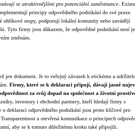
stávají se atraktivnějšími pro potenciální zaměstnance
. Exist
 implementují principy odpovědného podnikání do své praxe.
é uhlíkové stopy, podporují lokální komunity nebo zavádějí
šti. Tyto firmy jsou důkazem, že odpovědné podnikání není j
tivním změnám.
 jen dokument. Je to veřejný závazek k etickému a udržite
dám.
Firmy, které se k deklaraci připojí, dávají jasně najev
odpovědnost za svůj dopad na společnost a životní prostře
zníky, investory i obchodní partnery, kteří hledají firmy s
ce o deklaraci odpovědného podnikání jsou proto klíčové pro
 Transparentnost a otevřená komunikace o principech odpov
tatní, aby se k tomuto důležitému kroku také připojili.