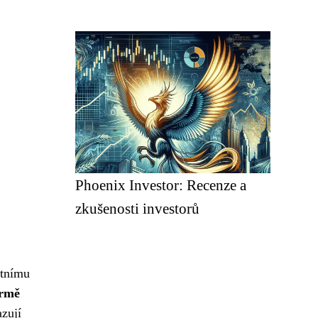
Phoenix Investor: Recenze a
zkušenosti investorů
otnímu
irmě
azují