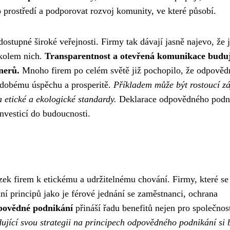
o prostředí a podporovat rozvoj komunity, ve které působí.
stupné široké veřejnosti. Firmy tak dávají jasně najevo, že 
 kolem nich.
Transparentnost a otevřená komunikace buduj
nerů.
Mnoho firem po celém světě již pochopilo, že odpověd
hodobému úspěchu a prosperitě.
Příkladem může být rostoucí z
a etické a ekologické standardy.
Deklarace odpovědného podn
investicí do budoucnosti.
ek firem k etickému a udržitelnému chování. Firmy, které se
í principů jako je férové ​​jednání se zaměstnanci, ochrana
ovědné podnikání
přináší řadu benefitů nejen pro společnos
ující svou strategii na principech odpovědného podnikání si 