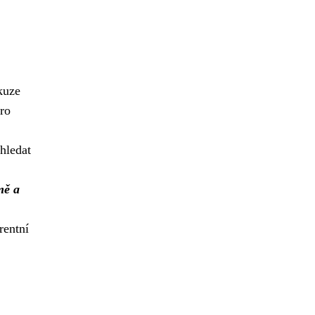
kuze
pro
hledat
mě a
rentní