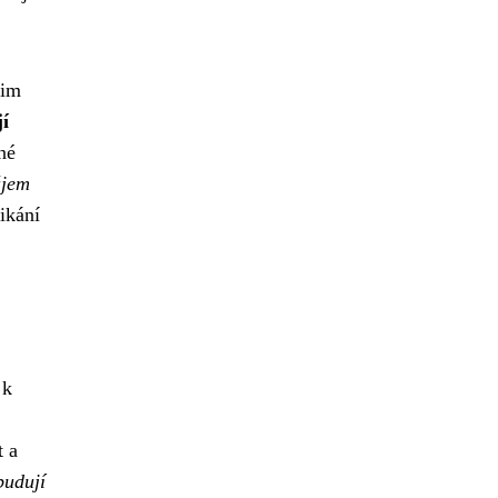
jim
í
né
ájem
ikání
 k
t a
budují