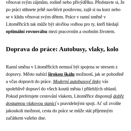
věnovat svým zájmům, rodině nebo přivýdělku. Představte si, že
po práci stihnete ještě navštívit posilovnu, zajít si na kurz nebo
se v klidu věnovat svým dětem. Práce v ranní směně v
Litoměřicích tak může být
skvělou volbou
pro ty, kteří hledají
optimální rovnováhu
mezi pracovním a osobním životem.
Doprava do práce: Autobusy, vlaky, kolo
Ranní směna v Litoměřicích nemusí být spojena se stresem z
dopravy. Město nabízí
širokou škálu
možností, jak se pohodlně
a včas dopravit do práce.
Moderní autobusové linky
vás
spolehlivě dopraví do všech koutů města i přilehlých oblastí.
Pokud preferujete cestování vlakem, Litoměřice disponují
dobře
dostupnou vlakovou stanicí
s pravidelnými spoji. Ať už zvolíte
jakoukoli možnost, cesta do práce se může stát příjemným
začátkem vašeho dne.