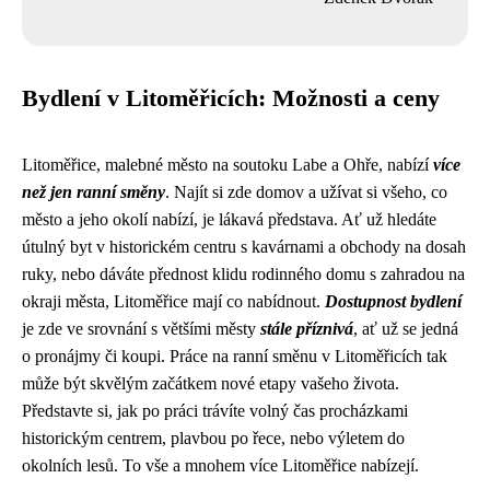
Bydlení v Litoměřicích: Možnosti a ceny
Litoměřice, malebné město na soutoku Labe a Ohře, nabízí
více
než jen ranní směny
. Najít si zde domov a užívat si všeho, co
město a jeho okolí nabízí, je lákavá představa. Ať už hledáte
útulný byt v historickém centru s kavárnami a obchody na dosah
ruky, nebo dáváte přednost klidu rodinného domu s zahradou na
okraji města, Litoměřice mají co nabídnout.
Dostupnost bydlení
je zde ve srovnání s většími městy
stále příznivá
, ať už se jedná
o pronájmy či koupi. Práce na ranní směnu v Litoměřicích tak
může být skvělým začátkem nové etapy vašeho života.
Představte si, jak po práci trávíte volný čas procházkami
historickým centrem, plavbou po řece, nebo výletem do
okolních lesů. To vše a mnohem více Litoměřice nabízejí.