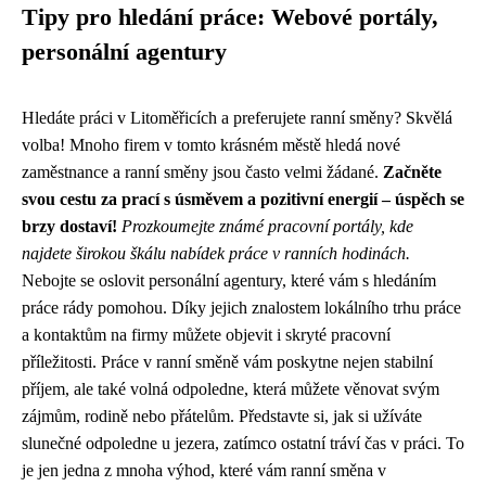
Tipy pro hledání práce: Webové portály,
personální agentury
Hledáte práci v Litoměřicích a preferujete ranní směny? Skvělá
volba! Mnoho firem v tomto krásném městě hledá nové
zaměstnance a ranní směny jsou často velmi žádané.
Začněte
svou cestu za prací s úsměvem a pozitivní energií – úspěch se
brzy dostaví!
Prozkoumejte známé pracovní portály, kde
najdete širokou škálu nabídek práce v ranních hodinách.
Nebojte se oslovit personální agentury, které vám s hledáním
práce rády pomohou. Díky jejich znalostem lokálního trhu práce
a kontaktům na firmy můžete objevit i skryté pracovní
příležitosti. Práce v ranní směně vám poskytne nejen stabilní
příjem, ale také volná odpoledne, která můžete věnovat svým
zájmům, rodině nebo přátelům. Představte si, jak si užíváte
slunečné odpoledne u jezera, zatímco ostatní tráví čas v práci. To
je jen jedna z mnoha výhod, které vám ranní směna v