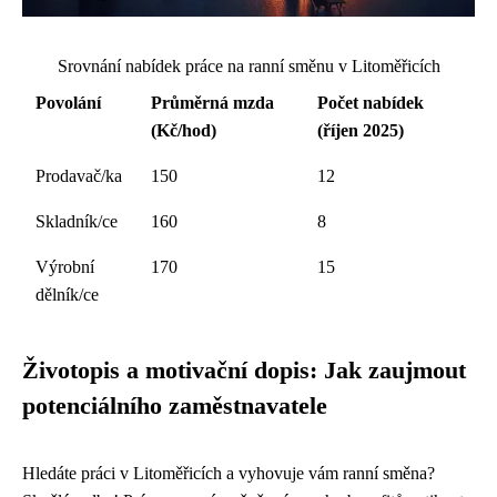
Srovnání nabídek práce na ranní směnu v Litoměřicích
Povolání
Průměrná mzda
Počet nabídek
(Kč/hod)
(říjen 2025)
Prodavač/ka
150
12
Skladník/ce
160
8
Výrobní
170
15
dělník/ce
Životopis a motivační dopis: Jak zaujmout
potenciálního zaměstnavatele
Hledáte práci v Litoměřicích a vyhovuje vám ranní směna?