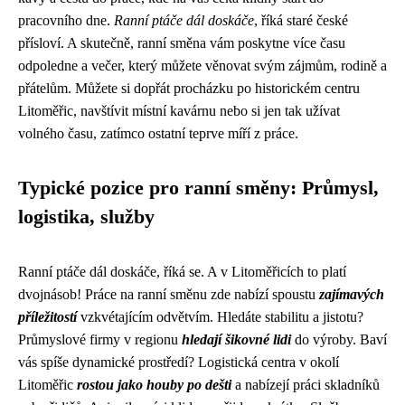
pracovního dne.
Ranní ptáče dál doskáče
, říká staré české
přísloví. A skutečně, ranní směna vám poskytne více času
odpoledne a večer, který můžete věnovat svým zájmům, rodině a
přátelům. Můžete si dopřát procházku po historickém centru
Litoměřic, navštívit místní kavárnu nebo si jen tak užívat
volného času, zatímco ostatní teprve míří z práce.
Typické pozice pro ranní směny: Průmysl,
logistika, služby
Ranní ptáče dál doskáče, říká se. A v Litoměřicích to platí
dvojnásob! Práce na ranní směnu zde nabízí spoustu
zajímavých
příležitostí
vzkvétajícím odvětvím. Hledáte stabilitu a jistotu?
Průmyslové firmy v regionu
hledají šikovné lidi
do výroby. Baví
vás spíše dynamické prostředí? Logistická centra v okolí
Litoměřic
rostou jako houby po dešti
a nabízejí práci skladníků