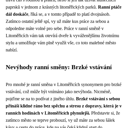
paprsků v jednom z krásných litoměřických parků.
Ranní ptáče
dál doskáče
, říká se, a v tomto případě to platí dvojnásob.
Zatímco ostatní ještě spí, vy už máte kus práce za sebou a
odpoledne máte volné pro sebe. Práce v ranní směně v
Litoměřicích vám tak otevírá dveře k vyváženějšímu životnímu
stylu a umožňuje vám plně využít vše, co toto malebné město
nabízí.
Nevýhody ranní směny: Brzké vstávání
Pro mnohé je ranní směna v Litoměřicích synonymem pro brzké
vstávání, což může být vnímáno jako nevýhoda. Nicméně,
pojďme se na to podívat z jiného úhlu.
Brzké vstávání s sebou
přináší klidné ráno bez spěchu a stresu z dopravy, která je v
ranních hodinách v Litoměřicích plynulejší.
Představte si, že
zatímco město se teprve probouzí, vy už máte za sebou šálek
kávy a cestu do práce, kde na vás čeká klidný start do