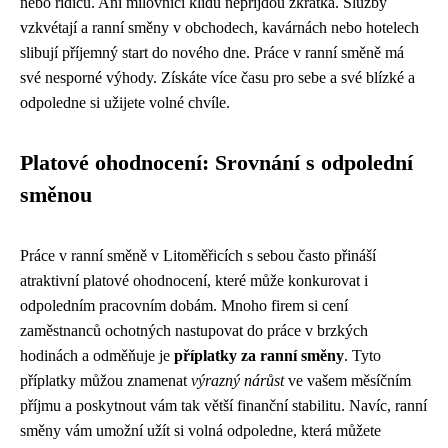
nebo řidičů. Ani milovníci klidu nepřijdou zkrátka. Služby
vzkvétají a ranní směny v obchodech, kavárnách nebo hotelech
slibují příjemný start do nového dne. Práce v ranní směně má
své nesporné výhody. Získáte více času pro sebe a své blízké a
odpoledne si užijete volné chvíle.
Platové ohodnocení: Srovnání s odpolední
směnou
Práce v ranní směně v Litoměřicích s sebou často přináší
atraktivní platové ohodnocení, které může konkurovat i
odpoledním pracovním dobám. Mnoho firem si cení
zaměstnanců ochotných nastupovat do práce v brzkých
hodinách a odměňuje je
příplatky za ranní směny
. Tyto
příplatky můžou znamenat
výrazný nárůst
ve vašem měsíčním
příjmu a poskytnout vám tak větší finanční stabilitu. Navíc, ranní
směny vám umožní užít si volná odpoledne, která můžete