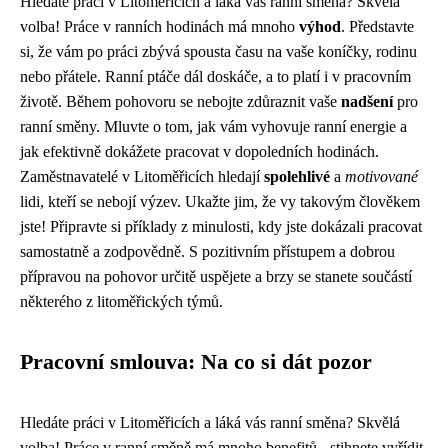
Hledáte práci v Litoměřicích a láká vás ranní směna? Skvělá
volba! Práce v ranních hodinách má mnoho
výhod
. Představte
si, že vám po práci zbývá spousta času na vaše koníčky, rodinu
nebo přátele. Ranní ptáče dál doskáče, a to platí i v pracovním
životě. Během pohovoru se nebojte zdůraznit vaše
nadšení
pro
ranní směny. Mluvte o tom, jak vám vyhovuje ranní energie a
jak efektivně dokážete pracovat v dopoledních hodinách.
Zaměstnavatelé v Litoměřicích hledají
spolehlivé
a
motivované
lidi, kteří se nebojí výzev. Ukažte jim, že vy takovým člověkem
jste! Připravte si příklady z minulosti, kdy jste dokázali pracovat
samostatně a zodpovědně. S pozitivním přístupem a dobrou
přípravou na pohovor určitě uspějete a brzy se stanete součástí
některého z litoměřických týmů.
Pracovní smlouva: Na co si dát pozor
Hledáte práci v Litoměřicích a láká vás ranní směna? Skvělá
volba! Práce v ranní směně má mnoho benefitů - stihnete vyřídit