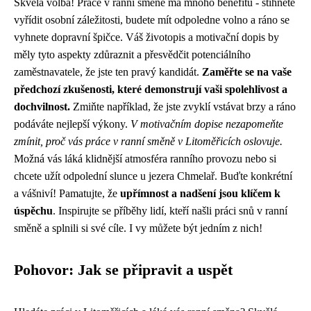
Skvělá volba! Práce v ranní směně má mnoho benefitů - stihnete
vyřídit osobní záležitosti, budete mít odpoledne volno a ráno se
vyhnete dopravní špičce. Váš životopis a motivační dopis by
měly tyto aspekty zdůraznit a přesvědčit potenciálního
zaměstnavatele, že jste ten pravý kandidát.
Zaměřte se na vaše
předchozí zkušenosti, které demonstrují vaši spolehlivost a
dochvilnost.
Zmiňte například, že jste zvyklí vstávat brzy a ráno
podáváte nejlepší výkony.
V motivačním dopise nezapomeňte
zmínit, proč vás práce v ranní směně v Litoměřicích oslovuje.
Možná vás láká klidnější atmosféra ranního provozu nebo si
chcete užít odpolední slunce u jezera Chmelař. Buďte konkrétní
a vášniví! Pamatujte, že
upřímnost a nadšení jsou klíčem k
úspěchu
. Inspirujte se příběhy lidí, kteří našli práci snů v ranní
směně a splnili si své cíle. I vy můžete být jedním z nich!
Pohovor: Jak se připravit a uspět