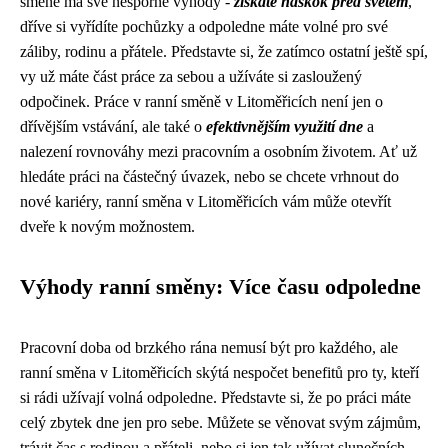
směně má své nesporné výhody -
získáte náskok před světem
,
dříve si vyřídíte pochůzky a odpoledne máte volné pro své
záliby, rodinu a přátele. Představte si, že zatímco ostatní ještě spí,
vy už máte část práce za sebou a užíváte si zasloužený
odpočinek. Práce v ranní směně v Litoměřicích není jen o
dřívějším vstávání, ale také o
efektivnějším využití dne
a
nalezení rovnováhy mezi pracovním a osobním životem. Ať už
hledáte práci na částečný úvazek, nebo se chcete vrhnout do
nové kariéry, ranní směna v Litoměřicích vám může otevřít
dveře k novým možnostem.
Výhody ranní směny: Více času odpoledne
Pracovní doba od brzkého rána nemusí být pro každého, ale
ranní směna v Litoměřicích skýtá nespočet benefitů pro ty, kteří
si rádi užívají volná odpoledne. Představte si, že po práci máte
celý zbytek dne jen pro sebe. Můžete se věnovat svým zájmům,
trávit čas s rodinou a přáteli, nebo si jen tak užívat slunečních