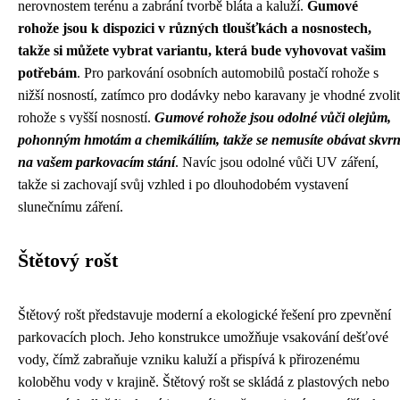
nerovnostem terénu a zabrání tvorbě bláta a kaluží.
Gumové
rohože jsou k dispozici v různých tloušťkách a nosnostech,
takže si můžete vybrat variantu, která bude vyhovovat vašim
potřebám
. Pro parkování osobních automobilů postačí rohože s
nižší nosností, zatímco pro dodávky nebo karavany je vhodné zvolit
rohože s vyšší nosností.
Gumové rohože jsou odolné vůči olejům,
pohonným hmotám a chemikáliím, takže se nemusíte obávat skvr
na vašem parkovacím stání
. Navíc jsou odolné vůči UV záření,
takže si zachovají svůj vzhled i po dlouhodobém vystavení
slunečnímu záření.
Štětový rošt
Štětový rošt představuje moderní a ekologické řešení pro zpevnění
parkovacích ploch. Jeho konstrukce umožňuje vsakování dešťové
vody, čímž zabraňuje vzniku kaluží a přispívá k přirozenému
koloběhu vody v krajině. Štětový rošt se skládá z plastových nebo