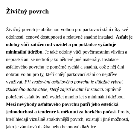
Živičný povrch
Živičný povrch je oblíbenou volbou pro parkovací stání díky své
odolnosti, cenové dostupnosti a relativně snadné instalaci.
Asfalt je
odolný vůči zatížení od vozidel a po pokládce vyžaduje
minimální údržbu.
Je také odolný vůči povětrnostním vlivům a
nepraská ani se nedrolí jako některé jiné materiály. Instalace
asfaltového povrchu je poměrně rychlá a snadná, což z něj činí
dobrou volbu pro ty, kteří chtějí parkovací stání co nejdříve
využívat.
Při zvažování asfaltového povrchu je důležité vybrat
zkušeného dodavatele, který zajistí kvalitní instalaci.
Správně
položený asfalt by měl vydržet mnoho let s minimální údržbou.
Mezi nevýhody asfaltového povrchu patří jeho estetická
jednoduchost a tendence k měknutí za horkého počasí.
Pro ty,
kteří hledají vizuálně atraktivnější povrch, existují i ​​jiné možnosti,
jako je zámková dlažba nebo betonové dlaždice.