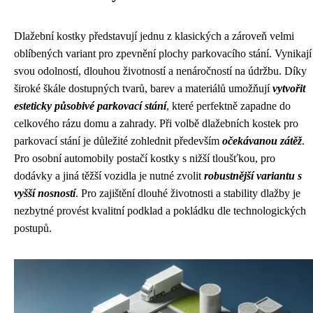
Dlažební kostky představují jednu z klasických a zároveň velmi
oblíbených variant pro zpevnění plochy parkovacího stání. Vynikají
svou odolností, dlouhou životností a nenáročností na údržbu. Díky
široké škále dostupných tvarů, barev a materiálů umožňují
vytvořit
esteticky působivé parkovací stání
, které perfektně zapadne do
celkového rázu domu a zahrady. Při volbě dlažebních kostek pro
parkovací stání je důležité zohlednit především
očekávanou zátěž
.
Pro osobní automobily postačí kostky s nižší tloušťkou, pro
dodávky a jiná těžší vozidla je nutné zvolit
robustnější variantu s
vyšší nosností
. Pro zajištění dlouhé životnosti a stability dlažby je
nezbytné provést kvalitní podklad a pokládku dle technologických
postupů.