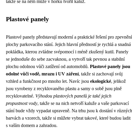
takže se na něm může v horku tvořit kaluž.
Plastové panely
Plastové panely představují moderní a praktické řešení pro zpevnění
plochy parkovacího stání. Jejich hlavní předností je rychlá a snadná
pokládka, kterou zvládne svépomocí i méně zkušený kutil. Panely
se jednoduše do sebe zacvaknou, a vytvoří tak pevnou a stabilní
plochu odolnou vůči zatížení od automobilů.
Plastové panely jsou
odolné vůči vodě, mrazu i UV záření
, takže si zachovají svůj
vzhled a funkčnost po mnoho let. Navíc jsou
ekologické
, jelikož
jsou vyrobeny z recyklovaného plastu a samy o sobě jsou plně
recyklovatelné.
Výhodou plastových panelů je také jejich
propustnost vody
, takže se na nich netvoří kaluže a vaše parkovací
stání bude vždy vypadat upraveně. Na trhu jsou k dostání v různýc
barvách a vzorech, takže si můžete vybrat takové, které budou ladit
s vaším domem a zahradou.