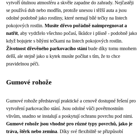
vytvoří útulnou atmosféru a skvěle zapadne do zahrady. Nejčastěji
se používá dub nebo modřín, protože unesou i těžší auta a jsou
odolné podobně jako rostliny, které nemají bílé tečky na listech
pokojových rostlin.
Musíte dřevo pořádně naimpregnovat a
natřít
, aby vydrželo všechno počasí, škůdce i plísně - podobně jako
když bojujete s bílými tečkami na listech pokojových rostlin.
Životnost dřevěného parkovacího stání
bude díky tomu mnohem
delší, ale stejně jako u kytek musíte počítat s tím, že to chce
pravidelnou péči.
Gumové rohože
Gumové rohože představují praktické a cenově dostupné řešení pro
vytvoření parkovacího stání. Jsou odolné vůči povětrnostním
vlivům, snadno se instalují a poskytují ochranu povrchu pod nimi.
Gumové rohože jsou vhodné pro různé typy povrchů, jako je
tráva, štěrk nebo zemina
. Díky své flexibilitě se přizpůsobí