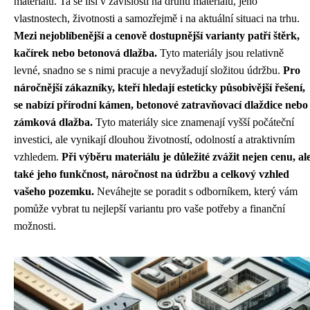
materiálů. Ta se liší v závislosti na druhu materiálu, jeho
vlastnostech, životnosti a samozřejmě i na aktuální situaci na trhu.
Mezi nejoblíbenější a cenově dostupnější varianty patří štěrk,
kačírek nebo betonová dlažba.
Tyto materiály jsou relativně
levné, snadno se s nimi pracuje a nevyžadují složitou údržbu.
Pro
náročnější zákazníky, kteří hledají esteticky působivější řešení,
se nabízí přírodní kámen, betonové zatravňovací dlaždice nebo
zámková dlažba.
Tyto materiály sice znamenají vyšší počáteční
investici, ale vynikají dlouhou životností, odolností a atraktivním
vzhledem.
Při výběru materiálu je důležité zvážit nejen cenu, al
také jeho funkčnost, náročnost na údržbu a celkový vzhled
vašeho pozemku.
Neváhejte se poradit s odborníkem, který vám
pomůže vybrat tu nejlepší variantu pro vaše potřeby a finanční
možnosti.