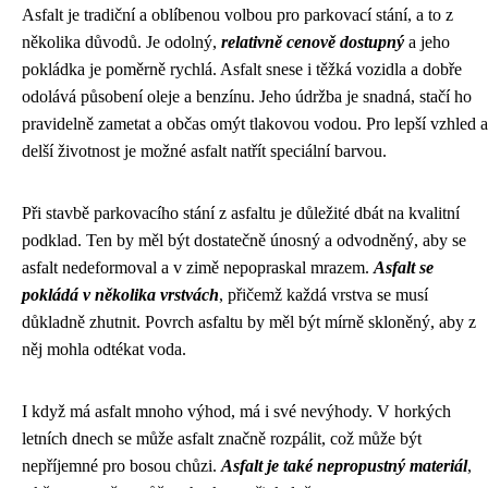
Asfalt je tradiční a oblíbenou volbou pro parkovací stání, a to z
několika důvodů. Je odolný,
relativně cenově dostupný
a jeho
pokládka je poměrně rychlá. Asfalt snese i těžká vozidla a dobře
odolává působení oleje a benzínu. Jeho údržba je snadná, stačí ho
pravidelně zametat a občas omýt tlakovou vodou. Pro lepší vzhled a
delší životnost je možné asfalt natřít speciální barvou.
Při stavbě parkovacího stání z asfaltu je důležité dbát na kvalitní
podklad. Ten by měl být dostatečně únosný a odvodněný, aby se
asfalt nedeformoval a v zimě nepopraskal mrazem.
Asfalt se
pokládá v několika vrstvách
, přičemž každá vrstva se musí
důkladně zhutnit. Povrch asfaltu by měl být mírně skloněný, aby z
něj mohla odtékat voda.
I když má asfalt mnoho výhod, má i své nevýhody. V horkých
letních dnech se může asfalt značně rozpálit, což může být
nepříjemné pro bosou chůzi.
Asfalt je také nepropustný materiál
,