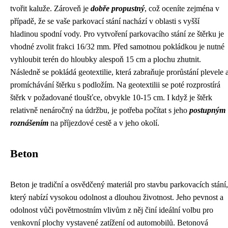
tvořit kaluže. Zároveň je
dobře propustný
, což oceníte zejména v
případě, že se vaše parkovací stání nachází v oblasti s vyšší
hladinou spodní vody. Pro vytvoření parkovacího stání ze štěrku je
vhodné zvolit frakci 16/32 mm. Před samotnou pokládkou je nutné
vyhloubit terén do hloubky alespoň 15 cm a plochu zhutnit.
Následně se pokládá geotextilie, která zabraňuje prorůstání plevele 
promíchávání štěrku s podložím. Na geotextilii se poté rozprostírá
štěrk v požadované tloušťce, obvykle 10-15 cm. I když je štěrk
relativně nenáročný na údržbu, je potřeba počítat s jeho
postupným
roznášením
na příjezdové cestě a v jeho okolí.
Beton
Beton je tradiční a osvědčený materiál pro stavbu parkovacích stání,
který nabízí vysokou odolnost a dlouhou životnost. Jeho pevnost a
odolnost vůči povětrnostním vlivům z něj činí ideální volbu pro
venkovní plochy vystavené zatížení od automobilů. Betonová