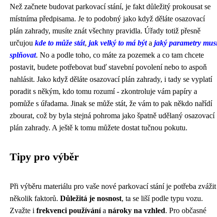
Než začnete budovat parkovací stání, je fakt důležitý prokousat se
místníma předpisama. Je to podobný jako když děláte
osazovací
plán zahrady
, musíte znát všechny pravidla. Úřady totiž přesně
určujou
kde to může stát
,
jak velký to má být
a
jaký parametry mus
splňovat
. No a podle toho, co máte za pozemek a co tam chcete
postavit, budete potřebovat buď stavební povolení nebo to aspoň
nahlásit. Jako když děláte osazovací plán zahrady, i tady se vyplatí
poradit s někým, kdo tomu rozumí - zkontroluje vám papíry a
pomůže s úřadama. Jinak se může stát, že vám to pak někdo nařídí
zbourat, což by byla stejná pohroma jako špatně udělaný osazovací
plán zahrady. A ještě k tomu můžete dostat tučnou pokutu.
Tipy pro výběr
Při výběru materiálu pro vaše nové parkovací stání je potřeba zvážit
několik faktorů.
Důležitá je nosnost
, ta se liší podle typu vozu.
Zvažte i
frekvenci používání
a
nároky na vzhled
. Pro občasné