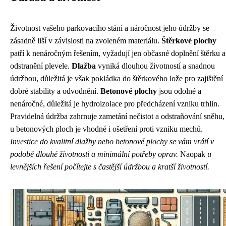
Životnost vašeho parkovacího stání a náročnost jeho údržby se
zásadně liší v závislosti na zvoleném materiálu.
Štěrkové plochy
patří k nenáročným řešením, vyžadují jen občasné doplnění štěrku a
odstranění plevele.
Dlažba
vyniká dlouhou životností a snadnou
údržbou, důležitá je však pokládka do štěrkového lože pro zajištění
dobré stability a odvodnění.
Betonové plochy
jsou odolné a
nenáročné, důležitá je hydroizolace pro předcházení vzniku trhlin.
Pravidelná údržba zahrnuje zametání nečistot a odstraňování sněhu,
u betonových ploch je vhodné i ošetření proti vzniku mechů.
Investice do kvalitní dlažby nebo betonové plochy se vám vrátí v
podobě dlouhé životnosti a minimální potřeby oprav.
Naopak
u
levnějších řešení počítejte s častější údržbou a kratší životností.