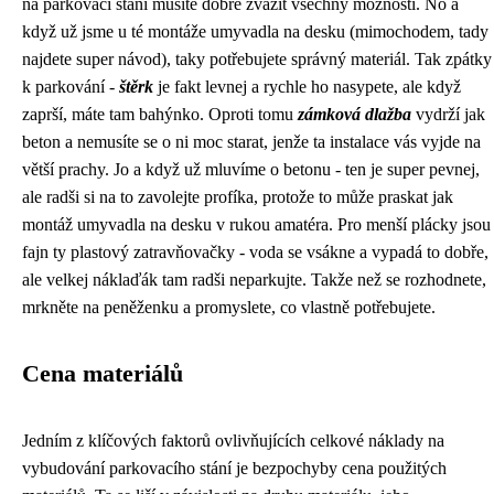
na parkovací stání musíte dobře zvážit všechny možnosti. No a
když už jsme u té montáže umyvadla na desku (mimochodem,
tady
najdete super návod
), taky potřebujete správný materiál. Tak zpátky
k parkování -
štěrk
je fakt levnej a rychle ho nasypete, ale když
zaprší, máte tam bahýnko. Oproti tomu
zámková dlažba
vydrží jak
beton a nemusíte se o ni moc starat, jenže ta instalace vás vyjde na
větší prachy. Jo a když už mluvíme o betonu - ten je super pevnej,
ale radši si na to zavolejte profíka, protože to může praskat jak
montáž umyvadla na desku v rukou amatéra. Pro menší plácky jsou
fajn ty plastový zatravňovačky - voda se vsákne a vypadá to dobře,
ale velkej náklaďák tam radši neparkujte. Takže než se rozhodnete,
mrkněte na peněženku a promyslete, co vlastně potřebujete.
Cena materiálů
Jedním z klíčových faktorů ovlivňujících celkové náklady na
vybudování parkovacího stání je bezpochyby cena použitých