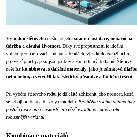
Výhodou štětového roštu je jeho snadná instalace, nenáročná
údržba a dlouhá životnost
. Díky své propustnosti je ideální
volbou pro parkovací stání na zahradách, vjezdů do garáží nebo i
pro větší plochy, jako jsou parkoviště u rodinných domů.
Štětový
rošt lze kombinovat s dalšími materiály, jako je zámková dlažb
nebo beton, a vytvořit tak esteticky působivé a funkční řešení
.
Při výběru štětového roštu je důležité zohlednit jeho nosnost, která
se odvíjí od typu a hustoty materiálu.
Pro běžné osobní automobily
postačí rošt s nižší nosností, pro těžší vozidla je nutné zvolit
robustnější variantu
.
Kombinace materiálů