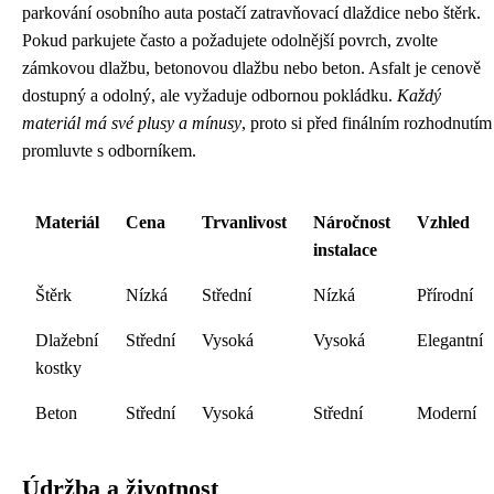
parkování osobního auta postačí zatravňovací dlaždice nebo štěrk.
Pokud parkujete často a požadujete odolnější povrch, zvolte
zámkovou dlažbu, betonovou dlažbu nebo beton. Asfalt je cenově
dostupný a odolný, ale vyžaduje odbornou pokládku.
Každý
materiál má své plusy a mínusy
, proto si před finálním rozhodnutím
promluvte s odborníkem.
Materiál
Cena
Trvanlivost
Náročnost
Vzhled
instalace
Štěrk
Nízká
Střední
Nízká
Přírodní
Dlažební
Střední
Vysoká
Vysoká
Elegantní
kostky
Beton
Střední
Vysoká
Střední
Moderní
Údržba a životnost