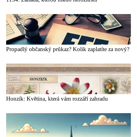
Propadlý občanský průkaz? Kolik zaplatíte za nový?
Honzík: Květina, která vám rozzáří zahradu