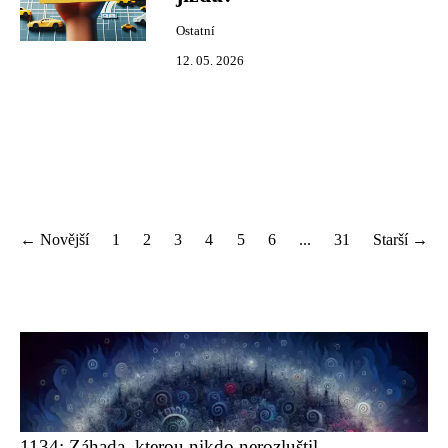
Ostatní
12. 05. 2026
← Novější
1
2
3
4
5
6
...
31
Starší →
1134: Záhada, kterou nikdo nerozluštil