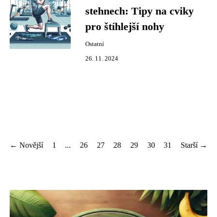
stehnech: Tipy na cviky
pro štíhlejší nohy
Ostatní
26. 11. 2024
← Novější
1
...
26
27
28
29
30
31
Starší →