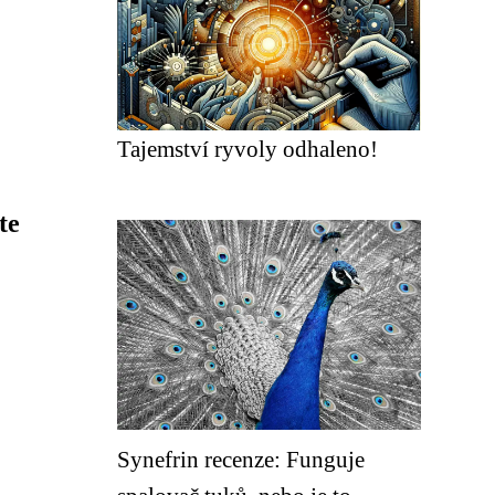
Tajemství ryvoly odhaleno!
te
Synefrin recenze: Funguje