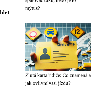
spalovač tuků, nebo je to
mýtus?
blet
Žlutá karta řidiče: Co znamená a
jak ovlivní vaši jízdu?