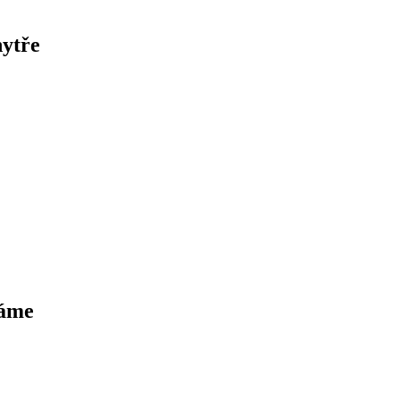
ytře
Máme